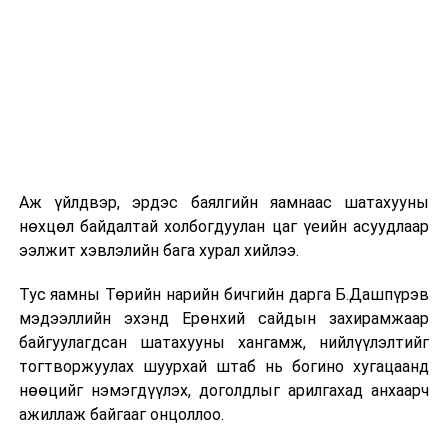
амьдралтай өрхүүдийн халамжийн оноон дээр
тулгуурлан жагсаалаа. Дээрх айлуудад сайжруулсан
шахмал түлшийг бэлнээр өгөхгүй. Харин сайжруулсан
шахмал түлшний картыг нь цэнэглэж өгнө” хэмээв.
Нийслэлийн Нийгмийн халамжийн газрын нийгмийн
халамжийн хэлтсийн дарга Л.Дуламсүрэн “Монгол
Улсын Засгийн газрын 2018 оны Түүхий нүүрсийг
хориглох тухай 62 дугаар тогтоол болон Нийслэлийн
Аж үйлдвэр, эрдэс баялгийн яамнаас шатахууны
Засаг даргын “Зорилтот өрхийг сайжруулсан түлшээр
нөхцөл байдалтай холбогдуулан цаг үеийн асуудлаар
хангах” А/30, А/1274 дүгээр захирамжийн хүрээнд
ээлжит хэвлэлийн бага хурал хийлээ.
2020 онд 7840 өрхөд сайжруулсан шахмал түлш
олгож байсан. Тэгвэл 2021 онд 6098 өрхөд
Тус яамны Төрийн нарийн бичгийн дарга Б.Дашпүрэв
сайжруулсан шахмал түлш олгохоор хамтран ажиллах
мэдээллийн эхэнд Ерөнхий сайдын захирамжаар
гэрээг сунгалаа. 6098 өрх нь
байгуулагдсан шатахууны хангамж, нийлүүлэлтийг
өрхийн амьжиргааны түвшин тодорхойлох
тогтворжуулах шуурхай штаб нь богино хугацаанд
судалгааны 240 онооноос 40 болон түүнээс бага оноо
нөөцийг нэмэгдүүлэх, доголдлыг арилгахад анхаарч
авсан өрх, цар тахлын улмаас өрхийн орлогогүй
ажиллаж байгааг онцоллоо.
болсон өрх болон байнгын оршин суух хаяггүй