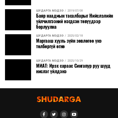
ШУДАРГА МЭДЭЭ
2019/07/08
Баяр наадмын тасалбарыг Нийслэлийн
үйлчилгээний нэгдсэн төвүүдээр
борлуулна
ШУДАРГА МЭДЭЭ
2025/02/18
Маргааш хууль зүйн зөвлөгөө үнэ
төлбөргүй өгнө
ШУДАРГА МЭДЭЭ
2025/10/29
МИАТ: Ирэх сараас Сингапур руу шууд
нислэг үйлдэнэ