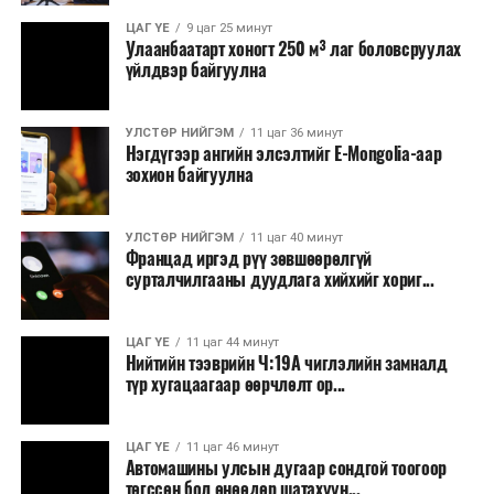
борлуулах бүх шатанд цахим төлбөрийн баримт
үйлдэж, бүртгэлийг ил тод болгох юм.
ЦАГ ҮЕ
9 цаг 25 минут
Улаанбаатарт хоногт 250 м³ лаг боловсруулах
үйлдвэр байгуулна
2026 оны намар бэлтгэж, 2027 оны хавар худалдаанд
гаргах нөөцийн махны бүрдүүлэлтэд Нийслэлийн
Засаг дарга Б.Пүрэвдагваг онцгойлон анхаарч
УЛСТӨР НИЙГЭМ
11 цаг 36 минут
Нэгдүгээр ангийн элсэлтийг E-Mongolia-аар
ажиллахыг Ерөнхий сайд үүрэг болгожээ.
зохион байгуулна
Нөөцийн махыг цахим системд бүртгэснээр мах
бэлтгэлийн явц, нөөцийн үлдэгдэл ил тод болно. Мөн
УЛСТӨР НИЙГЭМ
11 цаг 40 минут
хөнгөлөлттэй зээлийг зориулалтын бусаар ашиглах
Францад иргэд рүү зөвшөөрөлгүй
сурталчилгааны дуудлага хийхийг хориг...
явдлыг таслан зогсоох, хүртээмжийг нэмэгдүүлэх,
өрсөлдөөнийг бий болгох боломжтой гэж үзжээ.
ЦАГ ҮЕ
11 цаг 44 минут
Иргэд агуулах, үйлдвэрээс махаа шууд худалдан авах,
Нийтийн тээврийн Ч:19А чиглэлийн замналд
түр хугацаагаар өөрчлөлт ор...
малчид системээр дамжуулан бүтээгдэхүүнээ
эцсийн хэрэглэгчид борлуулах боломж бүрдэх юм.
ЦАГ ҮЕ
11 цаг 46 минут
Түүнчлэн түлш, улаанбуудай, хүнсний ногооны нөөц
Автомашины улсын дугаар сондгой тоогоор
бүрдүүлэх зоорь, агуулах барих аж ахуйн нэгжүүдэд
төгссөн бол өнөөдөр шатахуун...