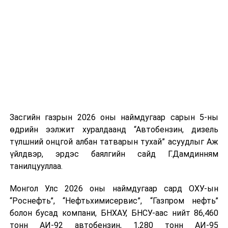
дуудлага, мэдээлэл ирснээс хоёр нь батлагджээ.
ирсэн бөгөөд шилжүүлэн ачих ажиллагаа хийгдэж
“Иргэд түүхий нүүрстэй холбоотой дуудлага
байна" гэлээ
гэж Аж үйлдвэр, эрдэс баялгийн яамнаас
мэдээллийг маш сайн өгч, хамтран ажиллаж байгаа.
мэдээллээ.
Мэдээлсэн дуудлага бүр үнэн бодит байдаггүй
бөгөөд дийлэнх нь хардлага, сэрдлэг байдаг
ч мэдээлж байгаа нь маш зөв” гэдгийг Нийслэлийн
Агаарын бохирдолтой тэмцэх газрын дарга
Б.Пүрэвсүрэн онцолж байв.
НЗДТГ-ЫН ХЭВЛЭЛ МЭДЭЭЛЭЛТЭЙ ХАРИЛЦАХ
Засгийн газрын 2026 оны наймдугаар сарын 5-ны
ХЭЛТЭС
өдрийн ээлжит хуралдаанд “Автобензин, дизель
түлшний онцгой албан татварын тухай” асуудлыг Аж
УНШСАН:
2907
үйлдвэр, эрдэс баялгийн сайд Г.Дамдинням
танилцууллаа.
ДАРААХ МЭДЭЭ
Нийслэлийн жижиг, дунд үйлдвэр, худалдаа,
үйлчилгээ эрхлэгчдийн эрх ашгийг хамгаалах зөвлөл
Монгол Улс 2026 оны наймдугаар сард ОХУ-ын
хуралдлаа
“Роснефть”, “Нефтьхимисервис”, “Газпром нефть”
болон бусад компани, БНХАУ, БНСУ-аас нийт 86,460
ӨМНӨХ МЭДЭЭ
УИХ: Байнгын хороод өнөөдөр хуралдана
тонн АИ-92 автобензин, 1,280 тонн АИ-95