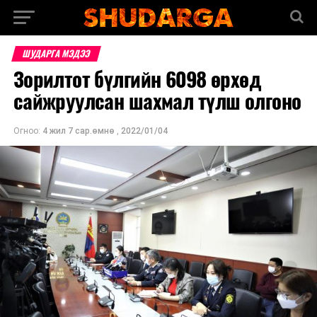
ШУДАРГА МЭДЭЭ
Зорилтот бүлгийн 6098 өрхөд
сайжруулсан шахмал түлш олгоно
Огноо:
4 жил 7 сар.өмнө
,
2022/01/04