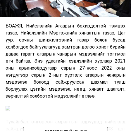
БОАЖЯ, Нийслэлийн Агаарын бохирдолтой тэмцэх
газар, Нийслэлийн Мэргэжлийн хяналтын газар, Цаг
уур, орчны шинжилгээний газар болон бусад
холбогдох байгууллагууд хамтран долоо хоног бүрийн
даваа гарагт агаарын чанарын мэдээллийг тогтмол
өгч байгаа. Энэ удаагийн хэвлэлийн хурлаар 2021
оны арванхоёрдугаар сарын 27-ноос 2022 оны
нэгдүгээр сарын 2-ныг хүртэлх агаарын чанарын
мэдээлэл болоод сайжруулсан шахмал түлш
борлуулах цэгийн мэдээлэл, нөөц, хяналт шалгалт,
зөрчилтэй холбоотой мэдээллийг өглөө.
Тухайлбал, өнгөрсөн амралтын өдрүүдэд нийслэлд
сайжруулсан шахмал түлш борлуулах 608 цэг