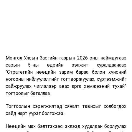
аас шаардлагатай түлш, шатахуун нийлүүлэхээр
тохиролцсон байна.
Тэрбээр шатахууны нөөц, түгээлтийн мэдээллийг
иргэдэд ил тод хүргэж, 33 жилийн дараа анх удаа
хэрэгжиж буй шатахуун нөөцлөх 22 сав, агуулахын
барилгын ажлын явцыг Засгийн газар болон олон
нийтэд тогтмол мэдээлэхийг үүрэг болгожээ.
Монгол Улсын Засгийн газрын 2026 оны наймдугаар
сарын 5-ны өдрийн ээлжит хуралдаанаар
“Газрын тосны бүтээгдэхүүний хомсдолоос
“Стратегийн нөөцийн зарим бараа болон хүнсний
сэргийлэх талаар авах зарим арга хэмжээний тухай”
ногооны нийлүүлэлтийг тогтворжуулах, хүртээмжийг
Засгийн газрын тогтоолоор бүх төрлийн шатахууны
сайжруулах чиглэлээр авах арга хэмжээний тухай”
импортын гаалийн албан татварыг 2027 оны
тогтоолыг баталлаа.
хоёрдугаар сарын 1 хүртэл тэг хувиар тогтоолоо.
Тогтоолын хэрэгжилтэд хяналт тавихыг холбогдох
Мөн газрын тосны бүтээгдэхүүн, шатахууныг хилээр
сайд нарт үүрэг болгожээ.
шуурхай нэвтрүүлэх, тээвэрлэх, буулгах, гадаад
вагонцистерний ашиглалтын төлбөр, хураамжийг
Нөөцийн мах бэлтгэхээс эхлээд худалдан борлуулах
хөнгөвчлөх, шаардлага хангасан зөвшөөрлийн