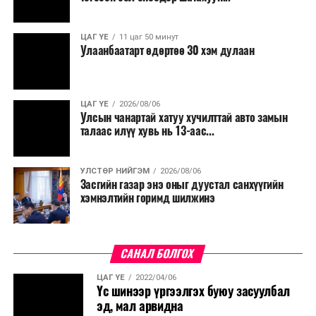
хөнгөлөлттэй зээл олгох, цахилгааны хөнгөлөлт
үзүүлэхийг салбарын сайд нарт үүрэг болголоо.
ЦАГ ҮЕ
11 цаг 50 минут
Улаанбаатарт өдөртөө 30 хэм дулаан
ЦАГ ҮЕ
2026/08/06
Улсын чанартай хатуу хучилттай авто замын
талаас илүү хувь нь 13-аас...
УЛСТӨР НИЙГЭМ
2026/08/06
Засгийн газар энэ оныг дуустал санхүүгийн
хэмнэлтийн горимд шилжинэ
САНАЛ БОЛГОХ
ЦАГ ҮЕ
2022/04/06
Үс шинээр үргээлгэх буюу засуулбал
эд, мал арвидна