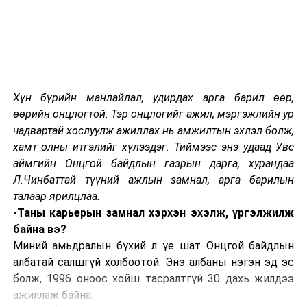
одоо дуусаж, бүрэн хүчин чадлаараа ажиллахад бэлэн
болжээ. “Сэлбэ” дулааны станцын зураг төсөл
зохиогчоор ШУТИС-ийн Дулаан техник,
үйлдвэрлэлийн экологийн хүрээлэн ажиллаж,
техникийн хяналтын гүйцэтгэгчээр Нийслэлийн
хөрөнгө оруулалтын газар ОНӨААТҮГ ажилласан.
Хүн бүрийн манлайлал, удирдах арга барил өөр,
Ийнхүү зураг төсөл бэлэн болж 2019 онд барилга
өөрийн онцлогтой. Тэр онцлогийг ажил, мэргэжлийн ур
угсралтын ажил эхэлжээ. Ийнхүү 2021 оны есдүгээр
чадвартай хослуулж ажиллах нь амжилтын эхлэл болж,
сард тус Дэд төвийн ажил 95 хувийн
хамт олны итгэлийг хүлээдэг. Тиймээс энэ удаад Увс
гүйцэтгэлтэйгээр туршилтаар ашиглалтад орж,
аймгийн Онцгой байдлын газрын дарга, хурандаа
Сэлбийн дэнжийн зарим аж ахуйн нэгжийг дулаанаар
Л.Чинбаттай түүний ажлын замнал, арга барилын
хангаж эхэлсэн бол өдгөө барилга угсралтын ажил
талаар ярилцлаа.
бүрэн дуусжээ.
-Таны карьерын замнал хэрхэн эхэлж, үргэлжилж
байна вэ?
Миний амьдралын бүхий л үе шат Онцгой байдлын
УНШСАН:
2855
албатай салшгүй холбоотой. Энэ албаны нэгэн эд эс
ДАРААХ МЭДЭЭ
болж, 1996 оноос хойш тасралтгүй 30 дахь жилдээ
Үс шинээр үргээлгэх буюу засуулахад тохиромжгүй
ажиллаж байна.
ӨМНӨХ МЭДЭЭ