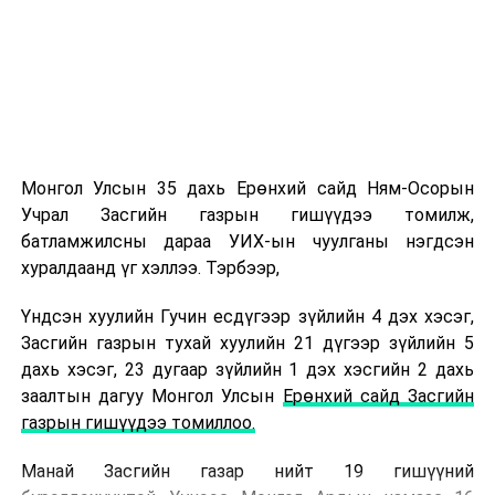
Хүн сонирхож, сэтгэл зүрхээ зориулсан зүйлдээ л
амжилт гаргадаг. Миний хувьд эх орон, иргэдийнхээ
аюулгүй байдлын төлөө ажиллаж байна гэсэн чин
сэтгэл, хариуцлага, сахилга бат, тасралтгүй суралцах
хүсэл зэрэг үнэт зүйлс амжилтад хүрэх үндэс болдог.
Онцгой байдлын байгууллагын ажил бол нэг хүний
хүчээр биш хамт олны нэгдэл, харилцан итгэлцэл,
Монгол Улсын 35 дахь Ерөнхий сайд Ням-Осорын
бэлтгэл сургалт дээр тулгуурладаг онцлогтой.
Учрал Засгийн газрын гишүүдээ томилж,
Тиймээс мэргэжлийн ур чадвар, эх оронч сэтгэлтэй
батламжилсны дараа УИХ-ын чуулганы нэгдсэн
алба хаагчидтайгаа хамтран ажиллаж, иргэдийнхээ
хуралдаанд үг хэллээ. Тэрбээр,
итгэлийг хүлээж ажиллах нь хамгийн чухал гэж
боддог.
Үндсэн хуулийн Гучин есдүгээр зүйлийн 4 дэх хэсэг,
Бидний зорилго зөвхөн үүргээ гүйцэтгэхэд бус,
Засгийн газрын тухай хуулийн 21 дүгээр зүйлийн 5
аливаа эрсдэлээс урьдчилан сэргийлж, иргэдийн амь
дахь хэсэг, 23 дугаар зүйлийн 1 дэх хэсгийн 2 дахь
нас, эд хөрөнгийг хамгаалахад чиглэгддэг. Энэ
заалтын дагуу Монгол Улсын
Ерөнхий сайд Засгийн
зорилгын төлөө хоёргүй сэтгэлээр ажиллах нь л
газрын гишүүдээ томиллоо.
бидний “нууц жор” гэж хэлмээр байна.
-Цаг хэмнэх хамгийн шилдэг арга барил тань юу
Манай Засгийн газар нийт 19 гишүүний
вэ?