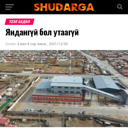
ҮЗЭЛ БОДОЛ
Яндангүй бол утаагүй
Огноо:
4 жил 8 сар.өмнө
,
2021/12/30