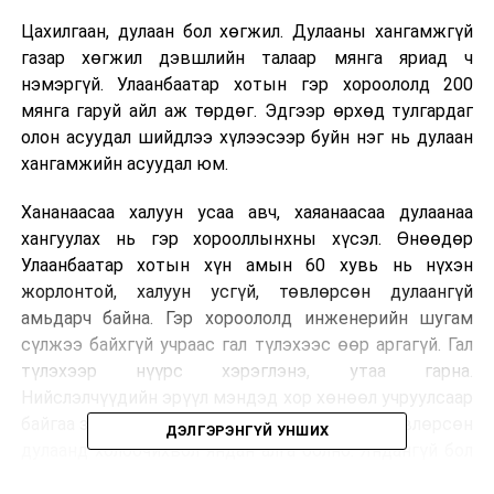
Цахилгаан, дулаан бол хөгжил. Дулааны хангамжгүй
газар хөгжил дэвшлийн талаар мянга яриад ч
нэмэргүй. Улаанбаатар хотын гэр хороололд 200
мянга гаруй айл аж төрдөг. Эдгээр өрхөд тулгардаг
олон асуудал шийдлээ хүлээсээр буйн нэг нь дулаан
хангамжийн асуудал юм.
Хананаасаа халуун усаа авч, хаяанаасаа дулаанаа
хангуулах нь гэр хорооллынхны хүсэл. Өнөөдөр
Улаанбаатар хотын хүн амын 60 хувь нь нүхэн
жорлонтой, халуун усгүй, төвлөрсөн дулаангүй
амьдарч байна. Гэр хороололд инженерийн шугам
сүлжээ байхгүй учраас гал түлэхээс өөр аргагүй. Гал
түлэхээр нүүрс хэрэглэнэ, утаа гарна.
Нийслэлчүүдийн эрүүл мэндэд хор хөнөөл учруулсаар
байгаа зүйл бол утаа. Харин гэр хорооллыг төвлөрсөн
ДЭЛГЭРЭНГҮЙ УНШИХ
дулаанд холбочихвол яндан алга болно. Яндангүй бол
утаагүй. Тиймээс гэр хороололд дулааны станц,