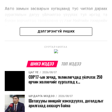
эрчим хүч үйлдвэрлэдэг.
Авто замын засварын хугацаанд тус чиглэл дараах
Ийнхүү лаг хатаах, шатаах технологийг лагийн
зураглалын дагуу үйлчилгээ үзүүлэх тул иргэд та
эзлэхүүнийг бууруулахын зэрэгцээ эрчим хүч
бүхэн зорчилтоо төлөвлөнө үү
гэж Нийтийн тээврийн
үйлдвэрлэх, нөөцийг дахин ашиглах чиглэлээр олон
бодлогын газраас мэдээллээ.
улсад өргөн ашиглаж байна.
ДЭЛГЭРЭНГҮЙ УНШИХ
СУРТАЛЧИЛГАА
ШИНЭ МЭДЭЭ
ТОП МЭДЭЭ
ЦАГ ҮЕ
2026/08/07
COP17-ын зочид, төлөөлөгчдөд үйлчлэх 250
орчим жолоочийг сургалтад х...
ШУДАРГА МЭДЭЭ
2026/08/07
Шатахууны нөөцийг нэмэгдүүлэх, доголдлыг
арилгахад анхаарч байна