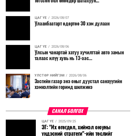
төгссөн бол өнөөдөр шатахуун...
ЦАГ ҮЕ
2026/08/07
Улаанбаатарт өдөртөө 30 хэм дулаан
ЦАГ ҮЕ
2026/08/06
Улсын чанартай хатуу хучилттай авто замын
талаас илүү хувь нь 13-аас...
УЛСТӨР НИЙГЭМ
2026/08/06
Засгийн газар энэ оныг дуустал санхүүгийн
хэмнэлтийн горимд шилжинэ
САНАЛ БОЛГОХ
ЦАГ ҮЕ
2025/09/25
ЗГ: "Их өгөгдөл, хиймэл оюуны
үндэсний стратеги"-ийн төслийг