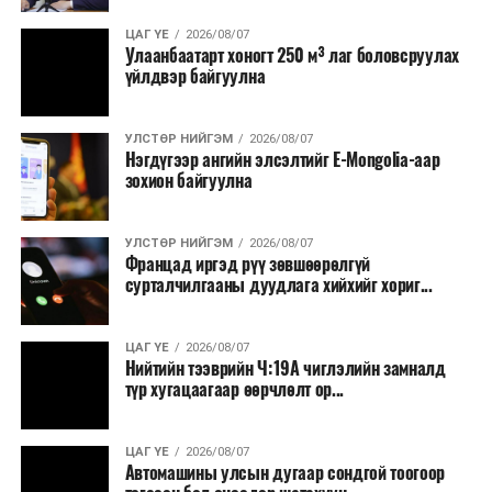
ЦАГ ҮЕ
2026/08/07
Улаанбаатарт хоногт 250 м³ лаг боловсруулах
үйлдвэр байгуулна
УЛСТӨР НИЙГЭМ
2026/08/07
Нэгдүгээр ангийн элсэлтийг E-Mongolia-аар
зохион байгуулна
УЛСТӨР НИЙГЭМ
2026/08/07
Францад иргэд рүү зөвшөөрөлгүй
сурталчилгааны дуудлага хийхийг хориг...
ЦАГ ҮЕ
2026/08/07
Нийтийн тээврийн Ч:19А чиглэлийн замналд
түр хугацаагаар өөрчлөлт ор...
ЦАГ ҮЕ
2026/08/07
Автомашины улсын дугаар сондгой тоогоор