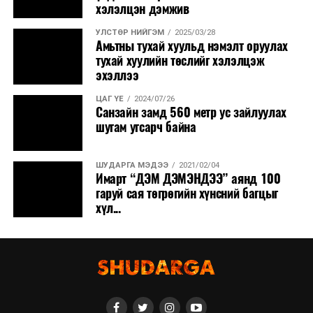
хэлэлцэн дэмжив
УЛСТӨР НИЙГЭМ
2025/03/28
Амьтны тухай хуульд нэмэлт оруулах
тухай хуулийн төслийг хэлэлцэж
эхэллээ
ЦАГ ҮЕ
2024/07/26
Санзайн замд 560 метр ус зайлуулах
шугам угсарч байна
ШУДАРГА МЭДЭЭ
2021/02/04
Имарт “ДЭМ ДЭМЭНДЭЭ” аянд 100
гаруй сая төгрөгийн хүнсний багцыг
хүл...