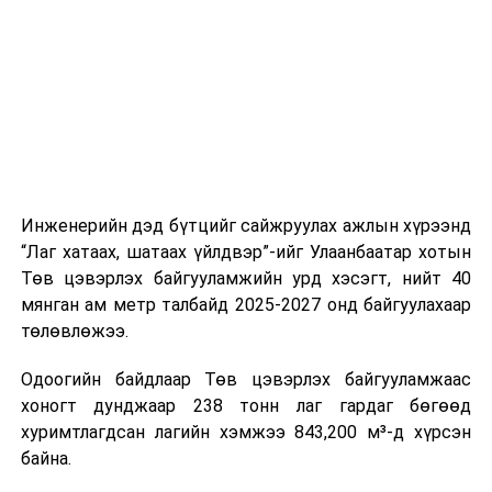
цагийн менежмент, мэдээлэл дамжуулах журам,
холбогдох байгууллагуудын уялдаа холбоо, аюулгүй
ажиллагааны чиглэлээр жолооч нарыг сургалт, арга
зүйгээр хангаж байна.
Мөн зам тээврийн осол, саатал болон бусад эрсдэл,
онцгой нөхцөл үүссэн үед авах арга хэмжээ, ачаалал
ихтэй нөхцөлд тайван, зөв, шуурхай шийдвэр гаргах,
Инженерийн дэд бүтцийг сайжруулах ажлын хүрээнд
өдөр тутмын ажлын бэлэн байдлыг хангах зэрэг
“Лаг хатаах, шатаах үйлдвэр”-ийг Улаанбаатар хотын
практик ур чадварыг сургалтын хөтөлбөрт тусгажээ.
Төв цэвэрлэх байгууламжийн урд хэсэгт, нийт 40
мянган ам метр талбайд 2025-2027 онд байгуулахаар
Сургалтыг танилцуулах лекц, асуулт-хариулт,
төлөвлөжээ.
жишээнд суурилсан сургалт, багаар ажиллах дасгал,
маршрут болон тээвэрлэлтийн урсгалын зураглалтай
Одоогийн байдлаар Төв цэвэрлэх байгууламжаас
танилцах, онцгой нөхцөлд ажиллах дадлага зэрэг
хоногт дунджаар 238 тонн лаг гардаг бөгөөд
онол, практик хосолсон хэлбэрээр зохион байгуулж
хуримтлагдсан лагийн хэмжээ 843,200 м³-д хүрсэн
байна.
байна.
Сургалтын үеэр COP17 олон улсын бага хурлыг