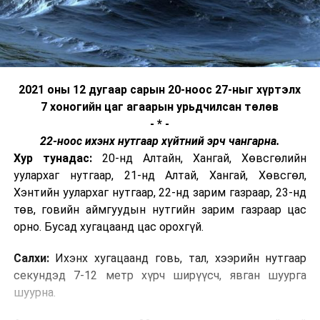
2021 оны 12 дугаар сарын 20-ноос 27-ныг хүртэлх
7 хоногийн цаг агаарын урьдчилсан төлөв
- * -
22-ноос ихэнх нутгаар хүйтний эрч чангарна.
Хур тунадас:
20-нд Алтайн, Хангай, Хөвсгөлийн
уулархаг нутгаар, 21-нд Алтай, Хангай, Хөвсгөл,
Хэнтийн уулархаг нутгаар, 22-нд зарим газраар, 23-нд
төв, говийн аймгуудын нутгийн зарим газраар цас
орно. Бусад хугацаанд цас орохгүй.
Салхи:
Ихэнх хугацаанд говь, тал, хээрийн нутгаар
секундэд 7-12 метр хүрч ширүүсч, явган шуурга
шуурна.