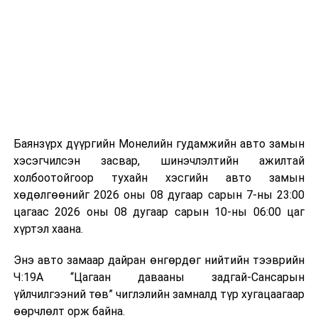
байгууламжаас гардаг лагийг байгаль орчинд аюулгүй
мэдээллээ.
аргаар боловсруулж, эзлэхүүнийг эрс бууруулах
зориулалттай. Лагийг өндөр температурт шатааснаар
эзлэхүүн нь 90 хүртэл хувиар буурч, бактери, вирус
болон бусад өвчин үүсгэгч бичил биетнийг устгах
боломжтой.
Түүнчлэн шаталтын явцад үүсэх дулааныг цахилгаан
болон дулааны эрчим хүч үйлдвэрлэхэд ашиглаж
Баянзүрх дүүргийн Монелийн гудамжийн авто замын
болдог. Зарим технологийн хувьд шаталтын дараа
хэсэгчилсэн засвар, шинэчлэлтийн ажилтай
үлдэх үнснээс фосфор зэрэг ашигт эрдсийг сэргээн
холбоотойгоор тухайн хэсгийн авто замын
авах боломжтой аж.
хөдөлгөөнийг 2026 оны 08 дугаар сарын 7-ны 23:00
цагаас 2026 оны 08 дугаар сарын 10-ны 06:00 цаг
Япон, Герман, Швейцар, Нидерланд, Өмнөд Солонгос
хүртэл хаана.
зэрэг улс лаг хатаах, шатаах технологийг ашиглаж
байна. Тухайлбал, Германд лаг шатаах үйлдвэрээс
Энэ авто замаар дайран өнгөрдөг нийтийн тээврийн
гарсан үнснээс фосфор сэргээн авах технологи
Ч:19А “Цагаан давааны задгай-Сансарын
ашигладаг бол Нидерландад төвлөрсөн лаг
үйлчилгээний төв” чиглэлийн замналд түр хугацаагаар
боловсруулах үйлдвэрүүдээр дулаан, цахилгаан
өөрчлөлт орж байна.