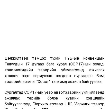
Цөлжилттэй тэмцэх тухай НҮБ-ын конвенцын
Талуудын 17 дугаар бага хурал (COP17)-ын зочид,
төлөөлөгчдийн тээврийн үйлчилгээнд ажиллах
жолооч нарт зориулсан нэгдсэн сургалтыг Зам,
тээврийн яамны “Хөсөг” танхимд зохион байгууллаа.
Сургалтад COP17-ын үеэр автотээврийн үйлчилгээнд
ажиллах төрийн болон хувийн хэвшлийн
байгууллагууд, “Зорчигч тээвэр I, II”, “Зорчигч тээвэр