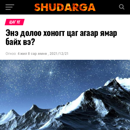
ЦАГ ҮЕ
Энэ долоо хоногт цаг агаар ямар
байх вэ?
Огноо:
4 жил 8 сар.өмнө
,
2021/12/21