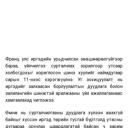
2026 оны 9 дүгээр сарын 1-нээс цахимаар
эхэлнэ.
2026 оны 9 дүгээр сарын 14-нөөс танхимаар
үргэлжилнэ.
Оюутны дотуур байр
Франц улс иргэдийн урьдчилсан зөвшөөрөлгүйгээр
2026 оны 9 дүгээр сарын 13-наас оюутнуудыг
бараа, үйлчилгээ сурталчлах зорилгоор утсаар
дотуур байранд оруулж эхэлнэ.
холбогдохыг хориглосон шинэ хуулийг наймдугаар
Сургууль, цэцэрлэгийн үйл ажиллагааны
сарын 11-нээс хэрэгжүүлнэ. Уг зохицуулалт нь
зохицуулалт
иргэдийг залхаасан борлуулалтын дуудлага болон
залилангийн шинжтэй арилжааны үйл ажиллагаанаас
2026 оны 8 дугаар сарын 17–28-ны өдрүүдэд
хамгаалахад чиглэжээ.
нийслэлийн бүх сургууль, цэцэрлэгт ажлын
Өмнө нь сурталчилгааны дуудлага хүлээн авахгүй
байранд элсэлт, бүртгэл болон бусад аливаа
байхыг хүссэн иргэд төрийн тусгай бүртгэлд утасны
арга хэмжээ зохион байгуулахгүй болно.
дугаараа оруулах шаардлагатай байсан ч зарим