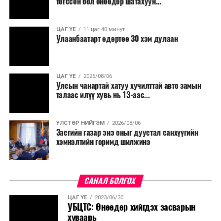
төгссөн бол өнөөдөр шатахуун...
салбар бүрдээ урсгал зардлыг 20 хувиар бууруулах,
нөхөн томилгоо хийхгүй байх, аялал, амралт, зугаалга,
ЦАГ ҮЕ
11 цаг 40 минут
хамт олны урлаг, спортын арга хэмжээг зохион
Улаанбаатарт өдөртөө 30 хэм дулаан
байгуулахгүй байх, төрийн албанд шинэ орон тоо бий
болгохгүй байх, эрчим хүчний хэрэглээг хэмнэх, хурал,
сургалтыг цахим хэлбэрт шилжүүлэх, төрийн албан
ЦАГ ҮЕ
2026/08/06
хаагчдыг зарим өдрүүдэд цахимаар ажиллуулах арга
Улсын чанартай хатуу хучилттай авто замын
хэмжээг үргэлжлүүлэхийг үүрэг болголоо.
талаас илүү хувь нь 13-аас...
Төсвийн сахилга бат сайжирч, эдийн засгийн нөхцөл
УЛСТӨР НИЙГЭМ
2026/08/06
байдал хэвийн болсон тохиолдолд эдгээр
Засгийн газар энэ оныг дуустал санхүүгийн
хязгаарлалтыг үе шаттайгаар сулруулах юм.
хэмнэлтийн горимд шилжинэ
САНАЛ БОЛГОХ
ЦАГ ҮЕ
2023/06/30
УБЦТС: Өнөөдөр хийгдэх засварын
хуваарь