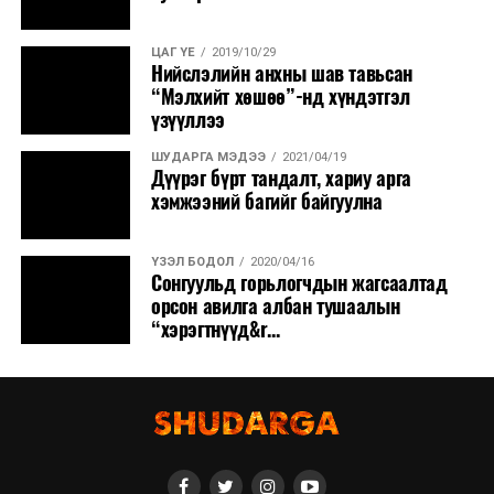
ЦАГ ҮЕ
2019/10/29
Нийслэлийн анхны шав тавьсан
“Мэлхийт хөшөө”-нд хүндэтгэл
үзүүллээ
ШУДАРГА МЭДЭЭ
2021/04/19
Дүүрэг бүрт тандалт, хариу арга
хэмжээний багийг байгуулна
ҮЗЭЛ БОДОЛ
2020/04/16
Сонгуульд горьлогчдын жагсаалтад
орсон авилга албан тушаалын
“хэрэгтнүүд&r...