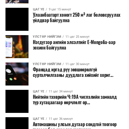
Зайлшгүй шаардлагагүй тоног төхөөрөмж,
ЦАГ ҮЕ
9 цаг 15 минут
тавилга, автомашин худалдан авах;
Улаанбаатарт хоногт 250 м³ лаг боловсруулах
үйлдвэр байгуулна
Батлан хамгаалах, хууль зүйн салбараас бусад
сургалт, дадлага;
УЛСТӨР НИЙГЭМ
11 цаг 25 минут
Хуулиар заавал мэдээлэхээс бусад кино,
Нэгдүгээр ангийн элсэлтийг E-Mongolia-аар
контент, хэвлэлийн зардал;
зохион байгуулна
Заавал олгохоос бусад тэтгэмж, урамшуулал.
УЛСТӨР НИЙГЭМ
11 цаг 30 минут
Санхүүгийн хэмнэлтийн горимыг 2026 оны
Францад иргэд рүү зөвшөөрөлгүй
арванхоёрдугаар сарын 31 хүртэл мөрдөнө. Харин
сурталчилгааны дуудлага хийхийг хориг...
эрүүл мэндийн салбар уг хэмнэлтийн горимд
хамрагдахгүй бөгөөд цэцэрлэг, сургуулийн хүүхдийн
ЦАГ ҮЕ
11 цаг 34 минут
эрт илрүүлэг, вакцинжуулалт, томуу, томуу төст
Нийтийн тээврийн Ч:19А чиглэлийн замналд
өвчний эсрэг арга хэмжээ зэрэг зайлшгүй
түр хугацаагаар өөрчлөлт ор...
шаардлагатай ажлууд төлөвлөгөөний дагуу
үргэлжилнэ гэж Ерөнхий сайд Н.Учрал онцоллоо.
ЦАГ ҮЕ
11 цаг 36 минут
Автомашины улсын дугаар сондгой тоогоор
Мөн бүх шатны төсвийн ерөнхийлөн захирагч нарт