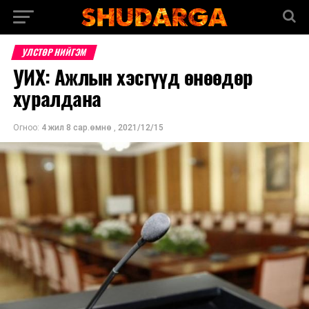
УЛСТӨР НИЙГЭМ
УИХ: Ажлын хэсгүүд өнөөдөр
хуралдана
Огноо:
4 жил 8 сар.өмнө
,
2021/12/15