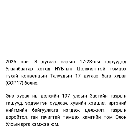
хангалтын байдал, үр шинэчлэлт
хангамжийн талаар хяналт
шалгалт хийх үүрэг бүхий
Байгаль орчин, хүнс, хөдөө аж
ахуйн байнгын хорооны ажлын
хэсгийн хуралдаан
14.00
Мал, амьтны эрүүл мэндийн
“Их
2026 оны 8 дугаар сарын 17-28-ны өдрүүдэд
тухай хуулийн хэрэгжилтийн
засаг”
Улаанбаатар хотод НҮБ-ын Цөлжилттэй тэмцэх
талаарх хяналт шалгалт хийх
танхимд
тухай конвенцын Талуудын 17 дугаар бага хурал
үүрэг бүхий Байгаль орчин, хүнс,
(COP17) болно.
хөдөө аж ахуйн байнгын
хорооны ажлын хэсгийн
Энэ хурал нь дэлхийн 197 улсын Засгийн газрын
хуралдаан
гишүүд, эрдэмтэн судлаач, хувийн хэвшил, иргэний
нийгмийн байгууллага нэгдэж цөлжилт, газрын
14.00
“Монгол хүний удмын сангийн
“Үндсэн
доройтол, ган гачигтай тэмцэх хамгийн том Олон
аюулгүй байдлыг хамгаалах, хүн
хууль”
Улсын арга хэмжээ юм.
амын өсөлтийг дэмжих талаар
танхимд