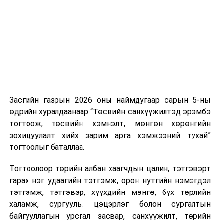
нэгжийг 375 мянга хүртэлх еврогоор торгох
боломжтой. Харин хэрэглэгч өөрөө зөвшөөрсөн,
эсвэл тухайн компанитай өмнө нь гэрээний
харилцаатай бөгөөд шинэ үйлчилгээ санал болгож
буй тохиолдолд хориг үйлчлэхгүй. Иргэд
зөвшөөрөлгүй дуудлагын талаар төрийн цахим
хуудсаар мэдээлэх боломжтой.
Засгийн газрын 2026 оны наймдугаар сарын 5-ны
Шинэ хууль Францын зах зээлд үйлчилдэг гадаадын
өдрийн хуралдаанаар “Төсвийн санхүүжилтэд эрэмбэ
дуудлагын төвүүдэд нөлөөлөхөөр байна. Тухайлбал,
тогтоож, төсвийн хэмнэлт, мөнгөн хөрөнгийн
Мароккогийн дуудлагын төвүүдийн орлогын 80 гаруй
зохицуулалт хийх зарим арга хэмжээний тухай”
хувь Францын зах зээлээс бүрддэг бөгөөд тус улсын
тогтоолыг баталлаа.
40–50 мянган ажлын байр эрсдэлд орж болзошгүйг
Мароккогийн хөдөлмөр эрхлэлтийн сайд мэдэгджээ.
Тогтоолоор төрийн албан хаагчдын цалин, тэтгэвэрт
гарах нэг удаагийн тэтгэмж, орон нутгийн нэмэгдэл
тэтгэмж, тэтгэвэр, хүүхдийн мөнгө, бүх төрлийн
халамж, сургууль, цэцэрлэг болон сургалтын
байгууллагын урсгал засвар, санхүүжилт, төрийн