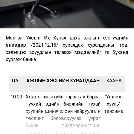
Монгол Улсын Их Хурал дахь ажлын хэсгүүдийн
өнөөдөр /2021.12.15/ хуралдах хуралдааны тов,
хэлэлцэх асуудлын талаарх мэдээллийг та бүхэнд
хүргэж байна.
ЦАГ
АЖЛЫН ХЭСГИЙН ХУРАЛДААН
ХААНА
10.00
Хөдөө аж ахуйн гаралтай бараа,
“Үндсэн
түүхий эдийн биржийн тухай
хууль”
хуулийн шинэчилсэн найруулгын
танхимд
төслийг боловсруулах үүрэг
бүхий Үйлдвэржилтийн
бодлогын байнгын хорооны