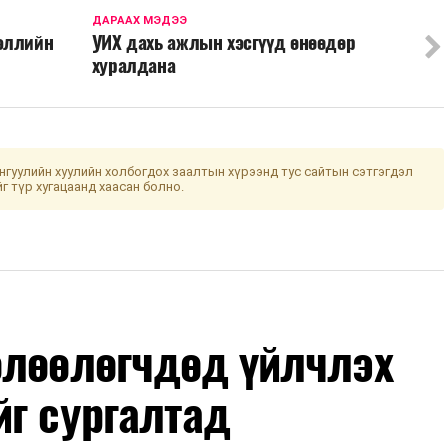
ДАРААХ МЭДЭЭ
эллийн
УИХ дахь ажлын хэсгүүд өнөөдөр
хуралдана
гуулийн хуулийн холбогдох заалтын хүрээнд тус сайтын сэтгэгдэл
йг түр хугацаанд хаасан болно.
өлөөлөгчдөд үйлчлэх
йг сургалтад