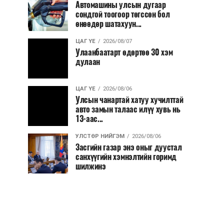
Автомашины улсын дугаар
сондгой тоогоор төгссөн бол
өнөөдөр шатахуун...
ЦАГ ҮЕ
2026/08/07
Улаанбаатарт өдөртөө 30 хэм
дулаан
ЦАГ ҮЕ
2026/08/06
Улсын чанартай хатуу хучилттай
авто замын талаас илүү хувь нь
13-аас...
УЛСТӨР НИЙГЭМ
2026/08/06
Засгийн газар энэ оныг дуустал
санхүүгийн хэмнэлтийн горимд
шилжинэ