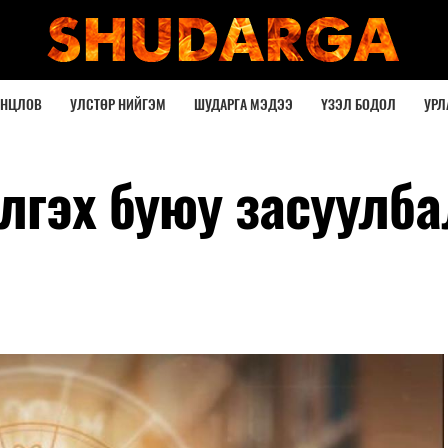
ОНЦЛОВ
УЛСТӨР НИЙГЭМ
ШУДАРГА МЭДЭЭ
ҮЗЭЛ БОДОЛ
УРЛ
лгэх буюу засуулба