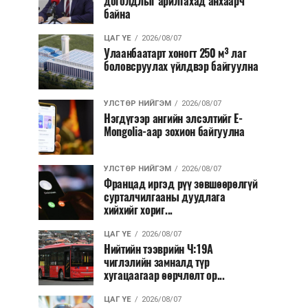
доголдлыг арилгахад анхаарч
байна
ЦАГ ҮЕ
2026/08/07
Улаанбаатарт хоногт 250 м³ лаг
боловсруулах үйлдвэр байгуулна
УЛСТӨР НИЙГЭМ
2026/08/07
Нэгдүгээр ангийн элсэлтийг E-
Mongolia-аар зохион байгуулна
УЛСТӨР НИЙГЭМ
2026/08/07
Францад иргэд рүү зөвшөөрөлгүй
сурталчилгааны дуудлага
хийхийг хориг...
ЦАГ ҮЕ
2026/08/07
Нийтийн тээврийн Ч:19А
чиглэлийн замналд түр
хугацаагаар өөрчлөлт ор...
ЦАГ ҮЕ
2026/08/07