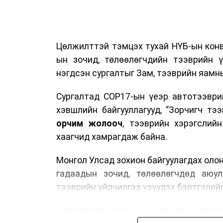
Цөлжилттэй тэмцэх тухай НҮБ-ын конв
ын зочид, төлөөлөгчдийн тээврийн 
нэгдсэн сургалтыг Зам, тээврийн яамны
Сургалтад COP17-ын үеэр автотээври
хэвшлийн байгууллагууд, “Зорчигч тээвэ
орчим жолооч
, тээврийн хэрэгслий
хаагчид хамрагдаж байна.
Монгол Улсад зохион байгуулагдах оло
гадаадын зочид, төлөөлөгчдөд аюул
тээврийн үйлчилгээ үзүүлэх бэлтгэлийг
Сургалтаар COP17-ын ерөнхий ойлголт