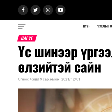
НҮҮР
ЧУХЛЫГ 
ЦАГ ҮЕ
Үс шинээр үргээ
өлзийтэй сайн
Огноо:
4 жил 9 сар.өмнө
,
2021/12/01