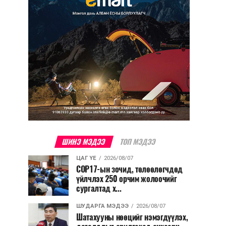
ШИНЭ МЭДЭЭ
ТОП МЭДЭЭ
ЦАГ ҮЕ
2026/08/07
COP17-ын зочид, төлөөлөгчдөд
үйлчлэх 250 орчим жолоочийг
сургалтад х...
ШУДАРГА МЭДЭЭ
2026/08/07
Шатахууны нөөцийг нэмэгдүүлэх,