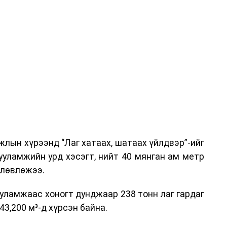
га хурлыг зохион байгуулах Үндэсний хорооны
ар, Автотээврийн үндэсний төв болон Тээврийн
аагчид чиг үүргийнхээ хүрээнд мэдээлэл өгч,
аны Зам тээврийн хяналт, төлөвлөлт, зохион
илтэн, цагдаагийн дэд хурандаа Т.Ганзориг
т, аюулгүй ажиллагаа болон олон улсын арга
х асуудлын талаар мэдээлэл өгсөн байна.
лын хүрээнд “Лаг хатаах, шатаах үйлдвэр”-ийг
 төлөөлөгчдийн тээврийн үйлчилгээг аюулгүй,
ууламжийн урд хэсэгт, нийт 40 мянган ам метр
лах, үйлчилгээний нэгдсэн стандарт, сахилга
өлөвлөжээ.
жлын нэг хэсэг гэж
Зам, тээврийн яамнаас
уламжаас хоногт дунджаар 238 тонн лаг гардаг
3,200 м³-д хүрсэн байна.