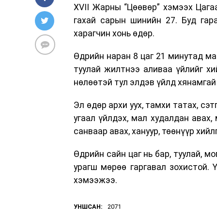
XVII Жарны “Цөөвөр” хэмээх Цага
гахай сарын шинийн 27. Буд гараг
харагчин хонь өдөр.
Өдрийн наран 8 цаг 21 минутад ман
туулай жилтнээ аливаа үйлийг хи
нөлөөтэй тул элдэв үйлд хянамгай
Эл өдөр архи уух, тамхи татах, сэ
угаал үйлдэх, мал худалдан авах,
санваар авах, хануур, төөнүүр хийлг
Өдрийн сайн цаг нь бар, туулай, мо
урагш мөрөө гаргавал зохистой. 
хэмээжээ.
УНШСАН:
2071