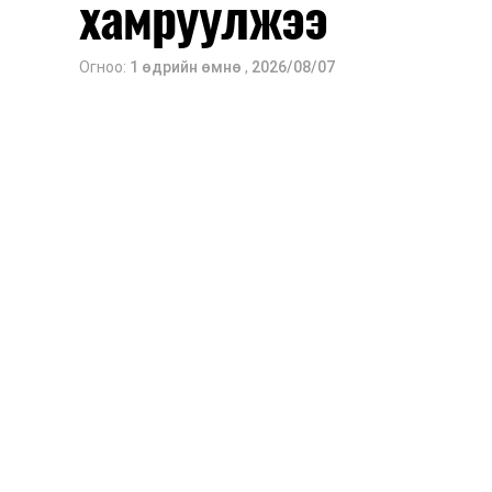
хамруулжээ
Огноо:
1 өдрийн өмнө
,
2026/08/07