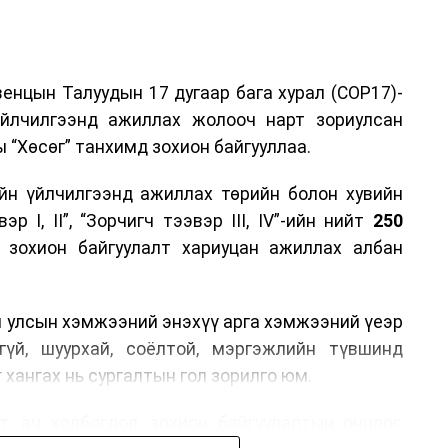
енцын Талуудын 17 дугаар бага хурал (COP17)-
үйлчилгээнд ажиллах жолооч нарт зориулсан
 “Хөсөг” танхимд зохион байгууллаа.
йн үйлчилгээнд ажиллах төрийн болон хувийн
р I, II”, “Зорчигч тээвэр III, IV”-ийн нийт
250
н зохион байгуулалт хариуцан ажиллах албан
н улсын хэмжээний энэхүү арга хэмжээний үеэр
гүй, шуурхай, соёлтой, мэргэжлийн түвшинд
 хангах нь сургалтын гол зорилго юм.
, ач холбогдол, зохион байгуулалтын онцлог,