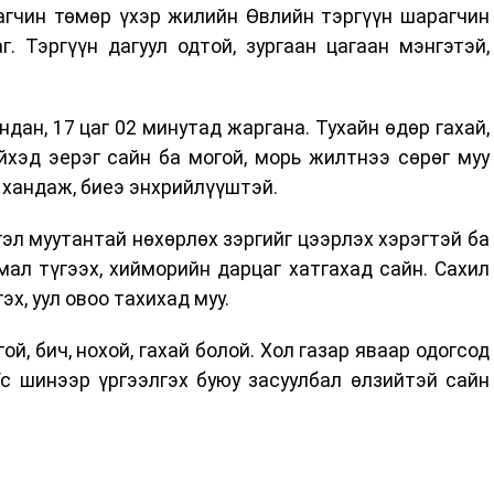
агчин төмөр үхэр жилийн Өвлийн тэргүүн шарагчин
. Тэргүүн дагуул одтой, зургаан цагаан мэнгэтэй,
дан, 17 цаг 02 минутад жаргана. Тухайн өдөр гахай,
йхэд эерэг сайн ба могой, морь жилтнээ сөрөг муу
 хандаж, биеэ энхрийлүүштэй.
тгэл муутантай нөхөрлөх зэргийг цээрлэх хэрэгтэй ба
 мал түгээх, хийморийн дарцаг хатгахад сайн. Сахил
эх, уул овоо тахихад муу.
гой, бич, нохой, гахай болой. Хол газар яваар одогсод
Үс шинээр үргээлгэх буюу засуулбал өлзийтэй сайн