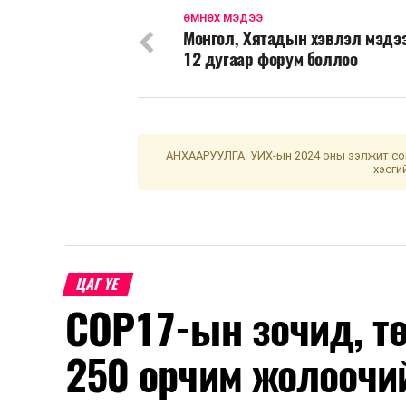
ӨМНӨХ МЭДЭЭ
Монгол, Хятадын хэвлэл мэдэ
12 дугаар форум боллоо
АНХААРУУЛГА: УИХ-ын 2024 оны ээлжит сон
хэсги
ЦАГ ҮЕ
COP17-ын зочид, т
250 орчим жолоочи