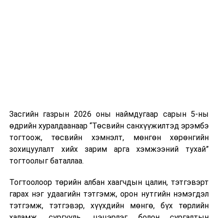
Хуулийг зөрчиж дуудлага хийсэн хувь хүнийг нэг
дуудлага тутамд 75 мянга хүртэлх евро, аж ахуйн
нэгжийг 375 мянга хүртэлх еврогоор торгох
боломжтой. Харин хэрэглэгч өөрөө зөвшөөрсөн,
эсвэл тухайн компанитай өмнө нь гэрээний
харилцаатай бөгөөд шинэ үйлчилгээ санал болгож
буй тохиолдолд хориг үйлчлэхгүй. Иргэд
зөвшөөрөлгүй дуудлагын талаар төрийн цахим
хуудсаар мэдээлэх боломжтой.
Засгийн газрын 2026 оны наймдугаар сарын 5-ны
Шинэ хууль Францын зах зээлд үйлчилдэг гадаадын
өдрийн хуралдаанаар “Төсвийн санхүүжилтэд эрэмбэ
дуудлагын төвүүдэд нөлөөлөхөөр байна. Тухайлбал,
тогтоож, төсвийн хэмнэлт, мөнгөн хөрөнгийн
Мароккогийн дуудлагын төвүүдийн орлогын 80 гаруй
зохицуулалт хийх зарим арга хэмжээний тухай”
хувь Францын зах зээлээс бүрддэг бөгөөд тус улсын
тогтоолыг баталлаа.
40–50 мянган ажлын байр эрсдэлд орж болзошгүйг
Мароккогийн хөдөлмөр эрхлэлтийн сайд мэдэгджээ.
Тогтоолоор төрийн албан хаагчдын цалин, тэтгэвэрт
гарах нэг удаагийн тэтгэмж, орон нутгийн нэмэгдэл
тэтгэмж, тэтгэвэр, хүүхдийн мөнгө, бүх төрлийн
халамж, сургууль, цэцэрлэг болон сургалтын