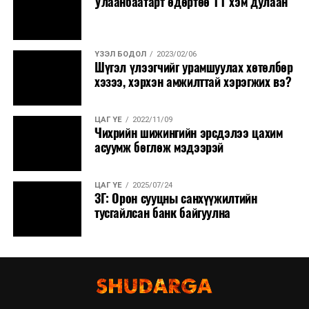
Улаанбаатарт өдөртөө 11 хэм дулаан
ҮЗЭЛ БОДОЛ
2023/02/06
Шүгэл үлээгчийг урамшуулах хөтөлбөр
хэзээ, хэрхэн амжилттай хэрэгжих вэ?
ЦАГ ҮЕ
2022/11/09
Чихрийн шижингийн эрсдэлээ цахим
асуумж бөглөж мэдээрэй
ЦАГ ҮЕ
2025/07/24
ЗГ: Орон сууцны санхүүжилтийн
тусгайлсан банк байгуулна