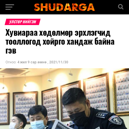
УЛСТӨР НИЙГЭМ
Хувиараа хөдөлмөр эрхлэгчид
тооллогод хойрго хандаж байна
гэв
Огноо:
4 жил 9 сар.өмнө
,
2021/11/30