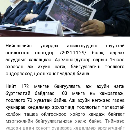
Нийслэлийн удирдах ажилтнуудын шуурхай
зөвлөгөөн өнөөдөр /2021.11.29/ болж, дараах
асуудлыг хэлэлцлээ. Арваннэгдүгээр сарын 1-нээс
эхэлсэн аж ахуйн нэгж, байгууллагын тооллого
өндөрлөхөд цөөн хоног үлдээд байна.
Нийт 172 мянган байгууллага, аж ахуйн нэгж
бүртгэлтэй байдгаас 103 мянга нь хамрагдаж,
тооллого 70 хувьтай байна. Аж ахуйн нэгжээс гадна
хувиараа хөдөлмөр эрхлэгчид тооллогыг татвартай
холбон ташаа ойлгосноос хойрго хандаж байгааг
мэргэжлийн байгууллагынхан хэлж байна. Тиймээс
үлдсэн цөөн хоногт хувиараа хөдөлмөр эрхлэгчдийг