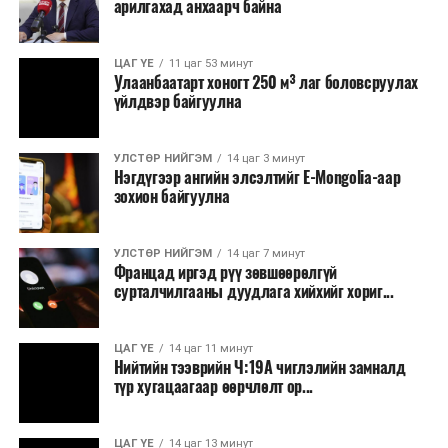
арилгахад анхаарч байна
томилолт, гадаадын зочин хүлээн авах зардал;
Зайлшгүй шаардлагагүй тоног төхөөрөмж,
ЦАГ ҮЕ
11 цаг 53 минут
тавилга, автомашин худалдан авах;
Улаанбаатарт хоногт 250 м³ лаг боловсруулах
үйлдвэр байгуулна
Батлан хамгаалах, хууль зүйн салбараас бусад
сургалт, дадлага;
УЛСТӨР НИЙГЭМ
14 цаг 3 минут
Хуулиар заавал мэдээлэхээс бусад кино,
Нэгдүгээр ангийн элсэлтийг E-Mongolia-аар
контент, хэвлэлийн зардал;
зохион байгуулна
Заавал олгохоос бусад тэтгэмж, урамшуулал.
УЛСТӨР НИЙГЭМ
14 цаг 7 минут
Санхүүгийн хэмнэлтийн горимыг 2026 оны
Францад иргэд рүү зөвшөөрөлгүй
арванхоёрдугаар сарын 31 хүртэл мөрдөнө. Харин
сурталчилгааны дуудлага хийхийг хориг...
эрүүл мэндийн салбар уг хэмнэлтийн горимд
хамрагдахгүй бөгөөд цэцэрлэг, сургуулийн хүүхдийн
ЦАГ ҮЕ
14 цаг 11 минут
эрт илрүүлэг, вакцинжуулалт, томуу, томуу төст
Нийтийн тээврийн Ч:19А чиглэлийн замналд
өвчний эсрэг арга хэмжээ зэрэг зайлшгүй
түр хугацаагаар өөрчлөлт ор...
шаардлагатай ажлууд төлөвлөгөөний дагуу
үргэлжилнэ гэж Ерөнхий сайд Н.Учрал онцоллоо.
ЦАГ ҮЕ
14 цаг 13 минут