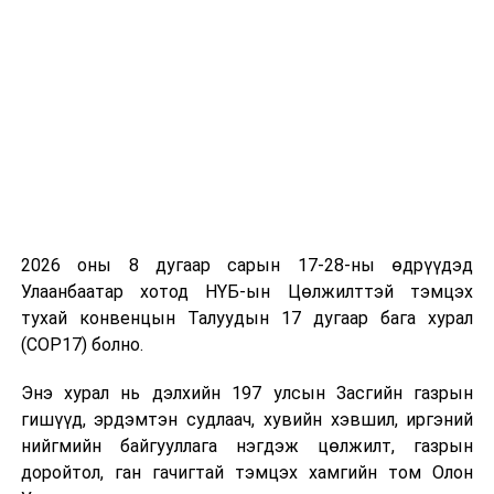
мөн тодотгосон юм.
УНШСАН:
2348
ДАРААХ МЭДЭЭ
Гадаад улс оронд зорчихгүй байхыг анхааруулж байна
ӨМНӨХ МЭДЭЭ
Улаанбаатарт өдөртөө 9 хэм хүйтэн
2026 оны 8 дугаар сарын 17-28-ны өдрүүдэд
Улаанбаатар хотод НҮБ-ын Цөлжилттэй тэмцэх
тухай конвенцын Талуудын 17 дугаар бага хурал
(COP17) болно.
Энэ хурал нь дэлхийн 197 улсын Засгийн газрын
гишүүд, эрдэмтэн судлаач, хувийн хэвшил, иргэний
нийгмийн байгууллага нэгдэж цөлжилт, газрын
доройтол, ган гачигтай тэмцэх хамгийн том Олон