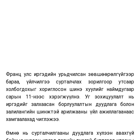
Их, дээд сургуулийн хичээл
2026 оны 9 дүгээр сарын 1-нээс цахимаар
эхэлнэ.
2026 оны 9 дүгээр сарын 14-нөөс танхимаар
үргэлжилнэ.
Оюутны дотуур байр
Франц улс иргэдийн урьдчилсан зөвшөөрөлгүйгээр
2026 оны 9 дүгээр сарын 13-наас оюутнуудыг
бараа, үйлчилгээ сурталчлах зорилгоор утсаар
дотуур байранд оруулж эхэлнэ.
холбогдохыг хориглосон шинэ хуулийг наймдугаар
Сургууль, цэцэрлэгийн үйл ажиллагааны
сарын 11-нээс хэрэгжүүлнэ. Уг зохицуулалт нь
зохицуулалт
иргэдийг залхаасан борлуулалтын дуудлага болон
залилангийн шинжтэй арилжааны үйл ажиллагаанаас
2026 оны 8 дугаар сарын 17–28-ны өдрүүдэд
хамгаалахад чиглэжээ.
нийслэлийн бүх сургууль, цэцэрлэгт ажлын
Өмнө нь сурталчилгааны дуудлага хүлээн авахгүй
байранд элсэлт, бүртгэл болон бусад аливаа