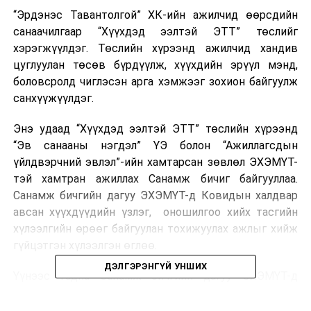
“Эрдэнэс Тавантолгой” ХК-ийн ажилчид өөрсдийн
санаачилгаар “Хүүхдэд ээлтэй ЭТТ” төслийг
хэрэгжүүлдэг. Төслийн хүрээнд ажилчид хандив
цуглуулан төсөв бүрдүүлж, хүүхдийн эрүүл мэнд,
боловсролд чиглэсэн арга хэмжээг зохион байгуулж
санхүүжүүлдэг.
Энэ удаад “Хүүхдэд ээлтэй ЭТТ” төслийн хүрээнд
“Эв санааны нэгдэл” ҮЭ болон “Ажиллагсдын
үйлдвэрчний эвлэл”-ийн хамтарсан зөвлөл ЭХЭМҮТ-
тэй хамтран ажиллах Санамж бичиг байгууллаа.
Санамж бичгийн дагуу ЭХЭМҮТ-д Ковидын халдвар
авсан хүүхдүүдийн үзлэг, оношилгоо хийх тасгийн
хүлээлгийн өрөөг байгуулан тохижуулах ажлыг хийж
гүйцэтгэн хүлээлгэн өглөө.
ДЭЛГЭРЭНГҮЙ УНШИХ
Үүнээс гадна Санамж бичгийн дагуу ЭХЭМҮТ-д
ковидын халдвартай нярайн эмчилгээнд нэн
шаардлагатай дутуу нярай хүүхдийн уушгийг