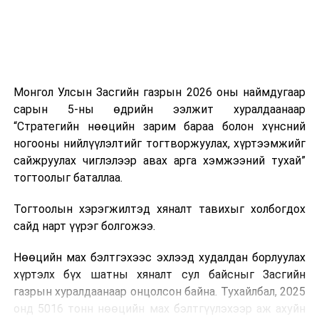
Тэрбээр шатахууны нөөц, түгээлтийн мэдээллийг
иргэдэд ил тод хүргэж, 33 жилийн дараа анх удаа
хэрэгжиж буй шатахуун нөөцлөх 22 сав, агуулахын
барилгын ажлын явцыг Засгийн газар болон олон
нийтэд тогтмол мэдээлэхийг үүрэг болгожээ.
Монгол Улсын Засгийн газрын 2026 оны наймдугаар
сарын 5-ны өдрийн ээлжит хуралдаанаар
“Газрын тосны бүтээгдэхүүний хомсдолоос
“Стратегийн нөөцийн зарим бараа болон хүнсний
сэргийлэх талаар авах зарим арга хэмжээний тухай”
ногооны нийлүүлэлтийг тогтворжуулах, хүртээмжийг
Засгийн газрын тогтоолоор бүх төрлийн шатахууны
сайжруулах чиглэлээр авах арга хэмжээний тухай”
импортын гаалийн албан татварыг 2027 оны
тогтоолыг баталлаа.
хоёрдугаар сарын 1 хүртэл тэг хувиар тогтоолоо.
Тогтоолын хэрэгжилтэд хяналт тавихыг холбогдох
Мөн газрын тосны бүтээгдэхүүн, шатахууныг хилээр
сайд нарт үүрэг болгожээ.
шуурхай нэвтрүүлэх, тээвэрлэх, буулгах, гадаад
вагонцистерний ашиглалтын төлбөр, хураамжийг
Нөөцийн мах бэлтгэхээс эхлээд худалдан борлуулах
хөнгөвчлөх, шаардлага хангасан зөвшөөрлийн
хүртэлх бүх шатны хяналт сул байсныг Засгийн
хүсэлтийг түргэн шийдвэрлэх, шатахууны
газрын хуралдаанаар онцолсон байна. Тухайлбал, 2025
нийлүүлэлтийн тогтвортой байдлыг хангахыг
онд 5016 тонн нөөцийн мах бэлтгүүлэхээр аж ахуйн
холбогдох сайд нарт үүрэг болголоо.