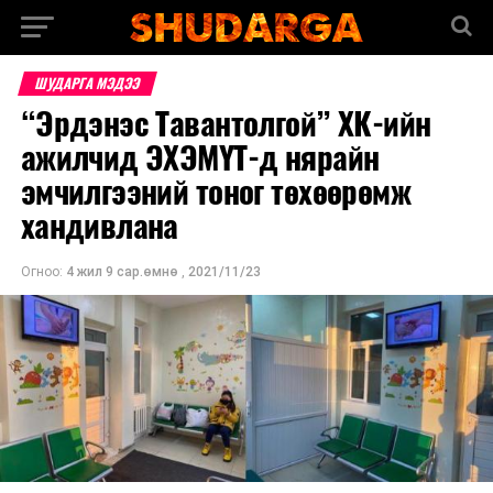
ШУДАРГА МЭДЭЭ
“Эрдэнэс Тавантолгой” ХК-ийн
ажилчид ЭХЭМҮТ-д нярайн
эмчилгээний тоног төхөөрөмж
хандивлана
Огноо:
4 жил 9 сар.өмнө
,
2021/11/23