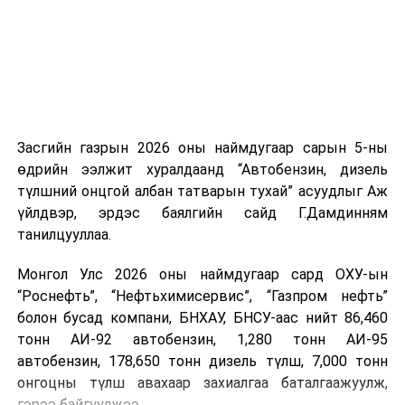
Засгийн газрын 2026 оны наймдугаар сарын 5-ны
өдрийн ээлжит хуралдаанд “Автобензин, дизель
түлшний онцгой албан татварын тухай” асуудлыг Аж
үйлдвэр, эрдэс баялгийн сайд Г.Дамдинням
танилцууллаа.
Монгол Улс 2026 оны наймдугаар сард ОХУ-ын
“Роснефть”, “Нефтьхимисервис”, “Газпром нефть”
болон бусад компани, БНХАУ, БНСУ-аас нийт 86,460
тонн АИ-92 автобензин, 1,280 тонн АИ-95
автобензин, 178,650 тонн дизель түлш, 7,000 тонн
онгоцны түлш авахаар захиалгаа баталгаажуулж,
гэрээ байгуулжээ.