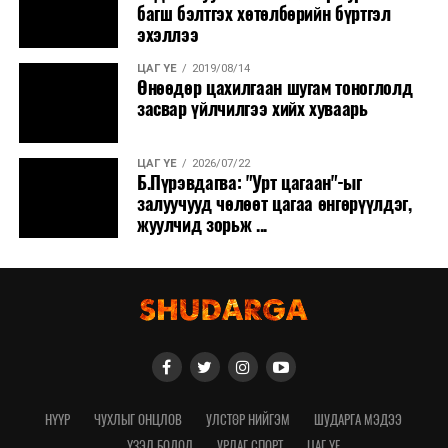
багш бэлтгэх хөтөлбөрийн бүртгэл
эхэллээ
ЦАГ ҮЕ
2019/08/14
Өнөөдөр цахилгаан шугам тоноглолд
засвар үйлчилгээ хийх хуваарь
ЦАГ ҮЕ
2026/07/22
Б.Пүрэвдагва: "Урт цагаан"-ыг
залуучууд чөлөөт цагаа өнгөрүүлдэг,
жуулчид зорьж ...
НҮҮР
ЧУХЛЫГ ОНЦЛОВ
УЛСТӨР НИЙГЭМ
ШУДАРГА МЭДЭЭ
ҮЗЭЛ БОДОЛ
УРЛАГ СПОРТ
ЦАГ ҮЕ