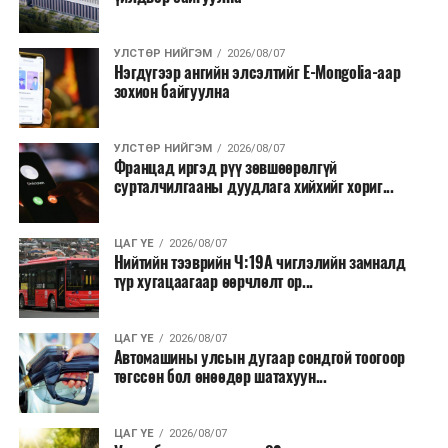
2026 оны намар бэлтгэж, 2027 оны хавар худалдаанд
гаргах нөөцийн махны бүрдүүлэлтэд Нийслэлийн
Засаг дарга Б.Пүрэвдагваг онцгойлон анхаарч
УЛСТӨР НИЙГЭМ
2026/08/07
Нэгдүгээр ангийн элсэлтийг E-Mongolia-аар
ажиллахыг Ерөнхий сайд үүрэг болгожээ.
зохион байгуулна
Нөөцийн махыг цахим системд бүртгэснээр мах
бэлтгэлийн явц, нөөцийн үлдэгдэл ил тод болно. Мөн
УЛСТӨР НИЙГЭМ
2026/08/07
хөнгөлөлттэй зээлийг зориулалтын бусаар ашиглах
Францад иргэд рүү зөвшөөрөлгүй
сурталчилгааны дуудлага хийхийг хориг...
явдлыг таслан зогсоох, хүртээмжийг нэмэгдүүлэх,
өрсөлдөөнийг бий болгох боломжтой гэж үзжээ.
ЦАГ ҮЕ
2026/08/07
Иргэд агуулах, үйлдвэрээс махаа шууд худалдан авах,
Нийтийн тээврийн Ч:19А чиглэлийн замналд
түр хугацаагаар өөрчлөлт ор...
малчид системээр дамжуулан бүтээгдэхүүнээ
эцсийн хэрэглэгчид борлуулах боломж бүрдэх юм.
ЦАГ ҮЕ
2026/08/07
Түүнчлэн түлш, улаанбуудай, хүнсний ногооны нөөц
Автомашины улсын дугаар сондгой тоогоор
бүрдүүлэх зоорь, агуулах барих аж ахуйн нэгжүүдэд
төгссөн бол өнөөдөр шатахуун...
хөнгөлөлттэй зээл олгох, цахилгааны хөнгөлөлт
үзүүлэхийг салбарын сайд нарт үүрэг болголоо.
ЦАГ ҮЕ
2026/08/07