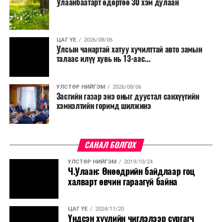
Улаанбаатарт өдөртөө 30 хэм дулаан
ЦАГ ҮЕ
2026/08/06
Улсын чанартай хатуу хучилттай авто замын
талаас илүү хувь нь 13-аас...
УЛСТӨР НИЙГЭМ
2026/08/06
Засгийн газар энэ оныг дуустал санхүүгийн
хэмнэлтийн горимд шилжинэ
САНАЛ БОЛГОХ
УЛСТӨР НИЙГЭМ
2019/10/24
Ч.Улаан: Өнөөдрийн байдлаар гоц
халварт өвчин гараагүй байна
ЦАГ ҮЕ
2024/11/20
Үндсэн хуулийн чиглэлээр сургагч