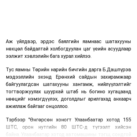
ӨМНӨХ МЭДЭЭ
Шахмал түлшний тоног төхөөрөмж нийлүүлэгч
компанитай байгаль орчинд ээлтэй технологи
нэвтрүүлэх талаар ярилцжээ
Аж үйлдвэр, эрдэс баялгийн яамнаас шатахууны
нөхцөл байдалтай холбогдуулан цаг үеийн асуудлаар
ээлжит хэвлэлийн бага хурал хийлээ.
Тус яамны Төрийн нарийн бичгийн дарга Б.Дашпүрэв
мэдээллийн эхэнд Ерөнхий сайдын захирамжаар
байгуулагдсан шатахууны хангамж, нийлүүлэлтийг
тогтворжуулах шуурхай штаб нь богино хугацаанд
нөөцийг нэмэгдүүлэх, доголдлыг арилгахад анхаарч
ажиллаж байгааг онцоллоо.
Тэрбээр "Өнгөрсөн хоногт Улаанбаатар хотод 155
ШТС, орон нутгийн 80 ШТС-д түгээлт хийсэн
байна. Улаанбаатар хотод автомашины тэгш, сондгой