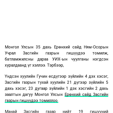
-Таны ажлын нууц жор?
Хүн сонирхож, сэтгэл зүрхээ зориулсан зүйлдээ л
амжилт гаргадаг. Миний хувьд эх орон, иргэдийнхээ
аюулгүй байдлын төлөө ажиллаж байна гэсэн чин
сэтгэл, хариуцлага, сахилга бат, тасралтгүй суралцах
хүсэл зэрэг үнэт зүйлс амжилтад хүрэх үндэс болдог.
Онцгой байдлын байгууллагын ажил бол нэг хүний
хүчээр биш хамт олны нэгдэл, харилцан итгэлцэл,
Монгол Улсын 35 дахь Ерөнхий сайд Ням-Осорын
бэлтгэл сургалт дээр тулгуурладаг онцлогтой.
Учрал Засгийн газрын гишүүдээ томилж,
Тиймээс мэргэжлийн ур чадвар, эх оронч сэтгэлтэй
батламжилсны дараа УИХ-ын чуулганы нэгдсэн
алба хаагчидтайгаа хамтран ажиллаж, иргэдийнхээ
хуралдаанд үг хэллээ. Тэрбээр,
итгэлийг хүлээж ажиллах нь хамгийн чухал гэж
боддог.
Үндсэн хуулийн Гучин есдүгээр зүйлийн 4 дэх хэсэг,
Бидний зорилго зөвхөн үүргээ гүйцэтгэхэд бус,
Засгийн газрын тухай хуулийн 21 дүгээр зүйлийн 5
аливаа эрсдэлээс урьдчилан сэргийлж, иргэдийн амь
дахь хэсэг, 23 дугаар зүйлийн 1 дэх хэсгийн 2 дахь
нас, эд хөрөнгийг хамгаалахад чиглэгддэг. Энэ
заалтын дагуу Монгол Улсын
Ерөнхий сайд Засгийн
зорилгын төлөө хоёргүй сэтгэлээр ажиллах нь л
газрын гишүүдээ томиллоо.
бидний “нууц жор” гэж хэлмээр байна.
-Цаг хэмнэх хамгийн шилдэг арга барил тань юу
Манай Засгийн газар нийт 19 гишүүний