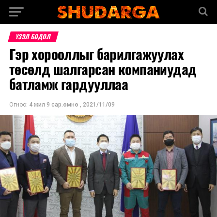
ҮЗЭЛ БОДОЛ
Гэр хорооллыг барилгажуулах
төсөлд шалгарсан компаниудад
батламж гардууллаа
Огноо:
4 жил 9 сар.өмнө
,
2021/11/09