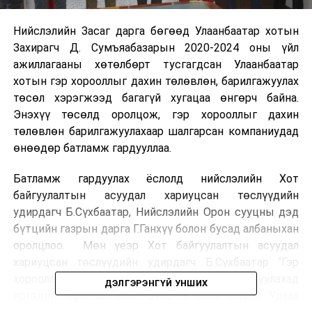
Нийслэлийн Засаг дарга бөгөөд Улаанбаатар хотын
Захирагч Д. Сумъяабазарын 2020-2024 оны үйл
ажиллагааны хөтөлбөрт тусгагдсан Улаанбаатар
хотын гэр хорооллыг дахин төлөвлөн, барилгажуулах
төсөл хэрэгжээд багагүй хугацаа өнгөрч байна.
Энэхүү төсөлд оролцож, гэр хорооллыг дахин
төлөвлөн барилгажуулахаар шалгарсан компаниудад
өнөөдөр батламж гардууллаа.
Батламж гардуулах ёслолд нийслэлийн Хот
байгуулалтын асуудал хариуцсан төслүүдийн
удирдагч Б.Сүхбаатар, Нийслэлийн Орон сууцны дэд
бүтцийн газрын дарга Г.Ганхүү болон бусад албаныхан
оролцлоо. Мөн үеэр Хот байгуулалтын асуудал
хариуцсан төслүүдийн удирдагч Б.Сүхбаатар “Гэр
хорооллыг дахин төлөвлөн барилгажуулахад
ДЭЛГЭРЭНГҮЙ УНШИХ
иргэдийн оролцоо амин сүнс нь болж байдаг. Удаах