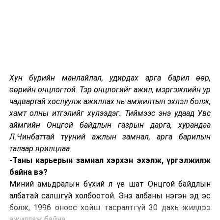
нутаг дэвсгэр дэх Яармаг орчимд “Монголиан
инвестмент корпорэйшн” ХХК, “Ивээлт цамхаг
констракшн” ХХК-ууд орон сууцны барилга барина.
Харин “Ай энд жи интернэшнл” ХХК Баянзүрх
дүүргийн 13, 14 дүгээр хорооны нутаг дэвсгэр орон
сууцны 14 дүгээр хороолол орчимд гэр хорооллыг
Хүн бүрийн манлайлал, удирдах арга барил өөр,
барилгажуулахаар төсөлд шалгараад байгаа юм.
өөрийн онцлогтой. Тэр онцлогийг ажил, мэргэжлийн ур
чадвартай хослуулж ажиллах нь амжилтын эхлэл болж,
НИЙСЛЭЛИЙН ОРОН СУУЦНЫ ДЭД БҮТЦИЙН
хамт олны итгэлийг хүлээдэг. Тиймээс энэ удаад Увс
ГАЗАР
аймгийн Онцгой байдлын газрын дарга, хурандаа
Л.Чинбаттай түүний ажлын замнал, арга барилын
УНШСАН:
3076
талаар ярилцлаа.
ДАРААХ МЭДЭЭ
-Таны карьерын замнал хэрхэн эхэлж, үргэлжилж
Угаарын хийн дуудлага өмнөх хоёр жилээс буурчээ
байна вэ?
Миний амьдралын бүхий л үе шат Онцгой байдлын
ӨМНӨХ МЭДЭЭ
Улаанбаатар хотын 2040 он хүртэлх хөгжлийн ерөнхий
албатай салшгүй холбоотой. Энэ албаны нэгэн эд эс
төлөвлөгөөг хэлэлцлээ
болж, 1996 оноос хойш тасралтгүй 30 дахь жилдээ
ажиллаж байна.