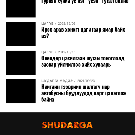
Гурван хүний үс нэг “үсэн” гутал болно
ЦАГ ҮЕ
2025/12/09
Ирэх арав хоногт цаг агаар ямар байх
вэ?
ЦАГ ҮЕ
2019/10/16
Өнөөдөр цахилгаан шугам тоноглолд
засвар үйлчилгээ хийх хуваарь
ШУДАРГА МЭДЭЭ
2021/09/23
Нийтийн тээврийн шалгагч нар
автобусны буудлуудад карт цэнэглэж
байна