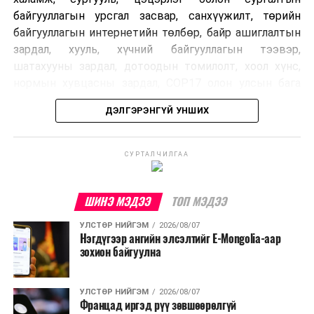
байгууллагын урсгал засвар, санхүүжилт, төрийн
байгууллагын интернетийн төлбөр, байр ашиглалтын
зардал, хууль, хүчний байгууллагын тээвэр,
шатахууны зардал, дотоодын томилолт, хоол хүнс,
нормын хувцасны зардал, COP17 олон улсын бага
хурлын зардал, Засгийн газрын өр, орон нутгийн нөөц
ДЭЛГЭРЭНГҮЙ УНШИХ
хөрөнгийн санхүүжилтийг хэвийн үргэлжлүүлэхээр
шийдвэрлэжээ.
СУРТАЛЧИЛГАА
Харин дараах зардлыг хязгаарлахаар болсон байна.
Үүнд:
ШИНЭ МЭДЭЭ
ТОП МЭДЭЭ
Олон улсын болон Засгийн газрын
УЛСТӨР НИЙГЭМ
2026/08/07
шийдвэртэйгээс бусад хурал, зөвлөгөөн, ой,
Нэгдүгээр ангийн элсэлтийг E-Mongolia-аар
тэмдэглэлт өдөр, найр наадам, соёлын арга
зохион байгуулна
хэмжээ;
Урьдчилан төлөвлөсөн төрийн өндөр албан
УЛСТӨР НИЙГЭМ
2026/08/07
Францад иргэд рүү зөвшөөрөлгүй
тушаалтны томилолтоос бусад гадаад