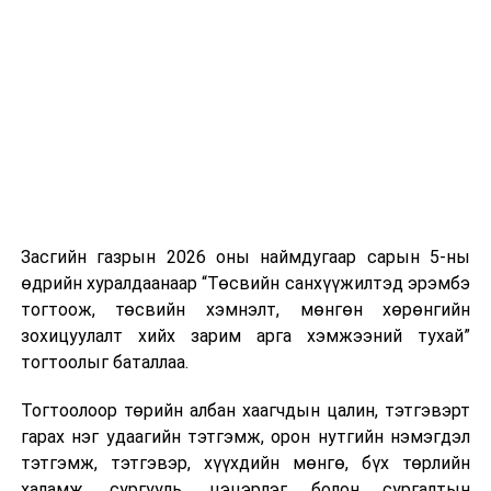
Хуулийг зөрчиж дуудлага хийсэн хувь хүнийг нэг
Улаанбаатарт өнөөдөр 5628 иргэнийг дархлаажуулна
дуудлага тутамд 75 мянга хүртэлх евро, аж ахуйн
нэгжийг 375 мянга хүртэлх еврогоор торгох
боломжтой. Харин хэрэглэгч өөрөө зөвшөөрсөн,
эсвэл тухайн компанитай өмнө нь гэрээний
харилцаатай бөгөөд шинэ үйлчилгээ санал болгож
буй тохиолдолд хориг үйлчлэхгүй. Иргэд
зөвшөөрөлгүй дуудлагын талаар төрийн цахим
хуудсаар мэдээлэх боломжтой.
Засгийн газрын 2026 оны наймдугаар сарын 5-ны
Шинэ хууль Францын зах зээлд үйлчилдэг гадаадын
өдрийн хуралдаанаар “Төсвийн санхүүжилтэд эрэмбэ
дуудлагын төвүүдэд нөлөөлөхөөр байна. Тухайлбал,
тогтоож, төсвийн хэмнэлт, мөнгөн хөрөнгийн
Мароккогийн дуудлагын төвүүдийн орлогын 80 гаруй
зохицуулалт хийх зарим арга хэмжээний тухай”
хувь Францын зах зээлээс бүрддэг бөгөөд тус улсын
тогтоолыг баталлаа.
40–50 мянган ажлын байр эрсдэлд орж болзошгүйг
Мароккогийн хөдөлмөр эрхлэлтийн сайд мэдэгджээ.
Тогтоолоор төрийн албан хаагчдын цалин, тэтгэвэрт
гарах нэг удаагийн тэтгэмж, орон нутгийн нэмэгдэл
тэтгэмж, тэтгэвэр, хүүхдийн мөнгө, бүх төрлийн
халамж, сургууль, цэцэрлэг болон сургалтын