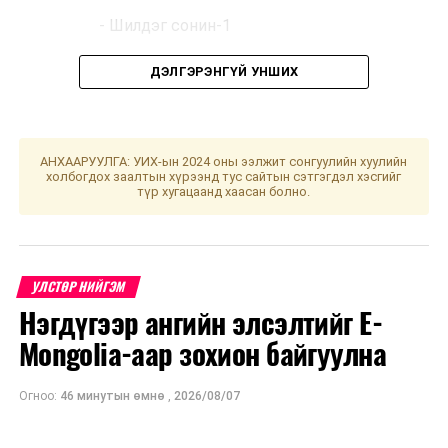
- Шилдэг сонин-1
- Шилдэг радио- 1
ДЭЛГЭРЭНГҮЙ УНШИХ
- Шилдэг мэдээллийн сайт - 1
- Шилдэг сэтгүүл-1
АНХААРУУЛГА: УИХ-ын 2024 оны ээлжит сонгуулийн хуулийн
холбогдох заалтын хүрээнд тус сайтын сэтгэгдэл хэсгийг
түр хугацаанд хаасан болно.
- Орон нутгийн шилдэг хэвлэл мэдээллийн
хэрэгсэл-1
ШИЛДЭГ СЭТГҮҮЛЧ:
УЛСТӨР НИЙГЭМ
Нэгдүгээр ангийн элсэлтийг E-
- Телевизийн шилдэг сэтгүүлч-1
Mongolia-аар зохион байгуулна
- Сонины шилдэг сэтгүүлч-1
Огноо:
46 минутын өмнө
,
2026/08/07
- Радиогийн шилдэг сэтгүүлч-1
- Мэдээллийн сайтын шилдэг сэтгүүлч-1