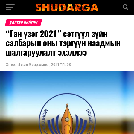
УЛСТӨР НИЙГЭМ
“Ган үзэг 2021” сэтгүүл зүйн
салбарын оны тэргүүн наадмын
шалгаруулалт эхэллээ
Огноо:
4 жил 9 сар.өмнө
,
2021/11/08