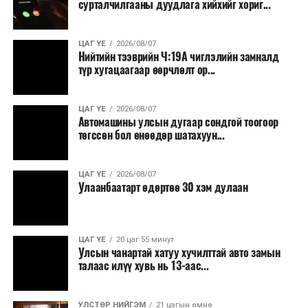
сурталчилгааны дуудлага хийхийг хориг...
томилолт, гадаадын зочин хүлээн авах зардал;
Зайлшгүй шаардлагагүй тоног төхөөрөмж,
ЦАГ ҮЕ
2026/08/07
тавилга, автомашин худалдан авах;
Нийтийн тээврийн Ч:19А чиглэлийн замналд
түр хугацаагаар өөрчлөлт ор...
Батлан хамгаалах, хууль зүйн салбараас бусад
сургалт, дадлага;
ЦАГ ҮЕ
2026/08/07
Хуулиар заавал мэдээлэхээс бусад кино,
Автомашины улсын дугаар сондгой тоогоор
контент, хэвлэлийн зардал;
төгссөн бол өнөөдөр шатахуун...
Заавал олгохоос бусад тэтгэмж, урамшуулал.
ЦАГ ҮЕ
2026/08/07
Санхүүгийн хэмнэлтийн горимыг 2026 оны
Улаанбаатарт өдөртөө 30 хэм дулаан
арванхоёрдугаар сарын 31 хүртэл мөрдөнө. Харин
эрүүл мэндийн салбар уг хэмнэлтийн горимд
хамрагдахгүй бөгөөд цэцэрлэг, сургуулийн хүүхдийн
ЦАГ ҮЕ
20 цаг 55 минут
эрт илрүүлэг, вакцинжуулалт, томуу, томуу төст
Улсын чанартай хатуу хучилттай авто замын
өвчний эсрэг арга хэмжээ зэрэг зайлшгүй
талаас илүү хувь нь 13-аас...
шаардлагатай ажлууд төлөвлөгөөний дагуу
үргэлжилнэ гэж Ерөнхий сайд Н.Учрал онцоллоо.
УЛСТӨР НИЙГЭМ
21 цагын өмнө