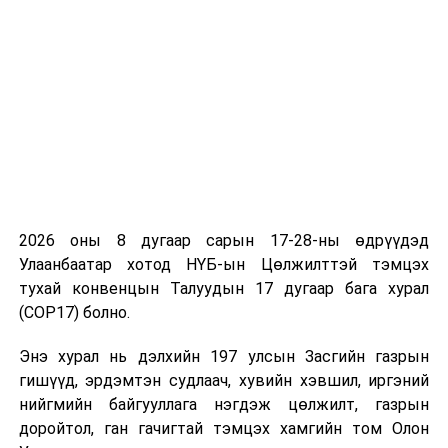
- Сэтгүүлийн шилдэг сэтгүүлч-1
- Гэрэл зургийн шилдэг сэтгүүлч-1
- Орон нутгийн шилдэг сэтгүүлч-1
- Шилдэг зураглаач – 1
- Шилдэг редактор-1
2026 оны 8 дугаар сарын 17-28-ны өдрүүдэд
- Шилдэг менежер-1
Улаанбаатар хотод НҮБ-ын Цөлжилттэй тэмцэх
тухай конвенцын Талуудын 17 дугаар бага хурал
- Шилдэг судлаач-1
(COP17) болно.
ТАВИГДАХ ШААРДЛАГА:
Энэ хурал нь дэлхийн 197 улсын Засгийн газрын
гишүүд, эрдэмтэн судлаач, хувийн хэвшил, иргэний
Нэр дэвшиж буй сэтгүүлч, бүтээл, хэвлэл
нийгмийн байгууллага нэгдэж цөлжилт, газрын
мэдээллийн байгууллагын ажлын үзүүлэлт
доройтол, ган гачигтай тэмцэх хамгийн том Олон
нь тухайн оных байна.