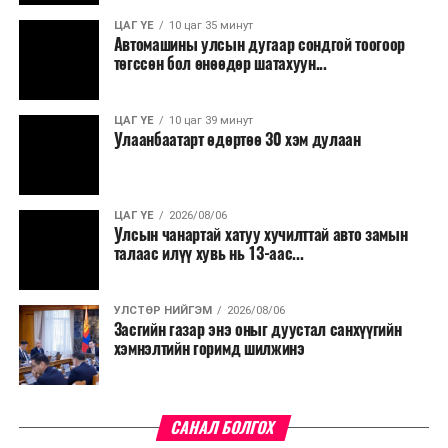
ЦАГ ҮЕ
10 цаг 35 минут
Автомашины улсын дугаар сондгой тоогоор
төгссөн бол өнөөдөр шатахуун...
ЦАГ ҮЕ
10 цаг 39 минут
Улаанбаатарт өдөртөө 30 хэм дулаан
ЦАГ ҮЕ
2026/08/06
Улсын чанартай хатуу хучилттай авто замын
талаас илүү хувь нь 13-аас...
УЛСТӨР НИЙГЭМ
2026/08/06
Засгийн газар энэ оныг дуустал санхүүгийн
хэмнэлтийн горимд шилжинэ
САНАЛ БОЛГОХ