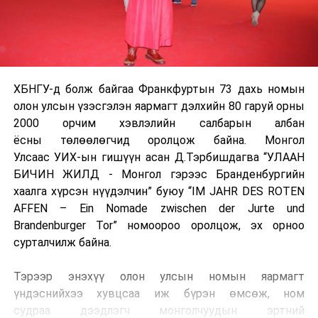
ХБНГУ-д болж байгаа Франкфуртын 73 дахь номын
олон улсын үзэсгэлэн яармагт дэлхийн 80 гаруй орны
2000 орчим хэвлэлийн салбарын албан
ёсны төлөөлөгчид оролцож байна. Монгол
Улсаас УИХ-ын гишүүн асан Д.Тэрбишдагва “УЛААН
БИЧИН ЖИЛД - Монгол гэрээс Бранденбургийн
хаалга хүрсэн нүүдэлчин” буюу “IM JAHR DES ROTEN
AFFEN – Ein Nomade zwischen der Jurte und
Brandenburger Tor” номоороо оролцож, эх орноо
сурталчилж байна.
Тэрээр энэхүү олон улсын номын яармагт
үндэснийхээ хувцсаа иж бүрэн өмсөж, ном
судраа дээдлэгч монголчуудын эртний