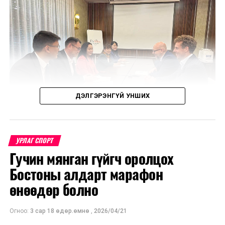
ДЭЛГЭРЭНГҮЙ УНШИХ
УРЛАГ СПОРТ
Гучин мянган гүйгч оролцох
Уулзалтаар Польш болон Монголын өв соёл, ахуй
Бостоны алдарт марафон
амьдрал, үндэстний онцлогийг харуулсан
бүтээлүүдийг солилцохоор боллоо.
өнөөдөр болно
МҮОНТ, "Дэлхийн морьтнууд" төслийн хамтран
Огноо:
3 сар 18 өдөр.өмнө
,
2026/04/21
бүтээсэн "Зөн дагасан монгол адуу" баримтат киног