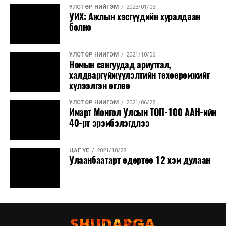
УЛСТӨР НИЙГЭМ
2023/01/03
УИХ: Ажлын хэсгүүдийн хуралдаан
болно
УЛСТӨР НИЙГЭМ
2021/10/06
Номын сангуудад ариутгал,
халдваргүйжүүлэлтийн төхөөрөмжийг
хүлээлгэн өглөө
УЛСТӨР НИЙГЭМ
2021/06/28
Имарт Монгол Улсын ТОП-100 ААН-ийн
40-рт эрэмбэлэгдлээ
ЦАГ ҮЕ
2021/10/28
Улаанбаатарт өдөртөө 12 хэм дулаан