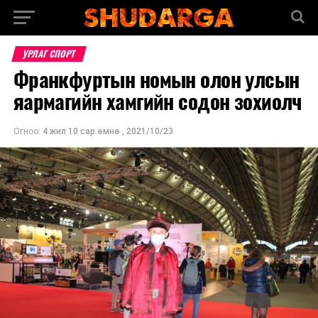
УРЛАГ СПОРТ
Франкфуртын номын олон улсын
яармагийн хамгийн содон зохиолч
Огноо:
4 жил 10 сар.өмнө
,
2021/10/23