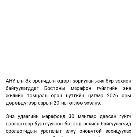
долоодугаар сарын 13-нд Дэлхийн адууны өдрөөр
Польш улсын үзэгчдийн хүртээл болгоно.
АНУ-ын Эх орончдын өдөрт зориулан жил бүр зохион
байгуулагддаг Бостоны марафон гүйлтийн энэ
жилийн тэмцээн орон нутгийн цагаар 2026 оны
дөрөвдүгээр сарын 20-ны өглөө эхэлнэ.
Энэ удаагийн марафонд 30 мянгаас давсан гүйгч
оролцохоор бүртгүүлсэн бөгөөд зохион байгуулагчид
оролцогчдын урсгалыг илүү оновчтой зохицуулах