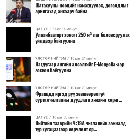
тасралтгүй зохион байгуулагдаж ирсэн бөгөөд АНУ-
Шатахууны нөөцийг нэмэгдүүлэх, доголдлыг
ын Эх орончдын өдөрт зориулан дөрөвдүгээр сарын
арилгахад анхаарч байна
гурав дахь Даваа гаригт уламжлал болгон явуулдаг.
Олон улсын марафоны тэмцээнүүд дундаас нэр
ЦАГ ҮЕ
8 цаг 14 минут
Улаанбаатарт хоногт 250 м³ лаг боловсруулах
хүндээрээ тэргүүлэх энэхүү уралдаанд оролцохын
үйлдвэр байгуулна
тулд гүйгчид тодорхой босго хугацаа давсан байх
шаардлагатай нь онцлог юм.
УЛСТӨР НИЙГЭМ
10 цаг 24 минут
Нэгдүгээр ангийн элсэлтийг E-Mongolia-аар
зохион байгуулна
УЛСТӨР НИЙГЭМ
10 цаг 29 минут
Францад иргэд рүү зөвшөөрөлгүй
сурталчилгааны дуудлага хийхийг хориг...
ЦАГ ҮЕ
10 цаг 33 минут
Нийтийн тээврийн Ч:19А чиглэлийн замналд
түр хугацаагаар өөрчлөлт ор...