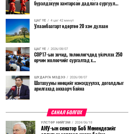
бүрэлдэхүүн хамтарсан дадлага сургуул...
ЦАГ ҮЕ
4 цаг 42 минут
Улаанбаатарт өдөртөө 20 хэм дулаан
ЦАГ ҮЕ
2026/08/07
COP17-ын зочид, төлөөлөгчдөд үйлчлэх 250
орчим жолоочийг сургалтад х...
ШУДАРГА МЭДЭЭ
2026/08/07
Шатахууны нөөцийг нэмэгдүүлэх, доголдлыг
арилгахад анхаарч байна
САНАЛ БОЛГОХ
УЛСТӨР НИЙГЭМ
2024/06/18
АНУ-ын сенатор Боб Менендезийг