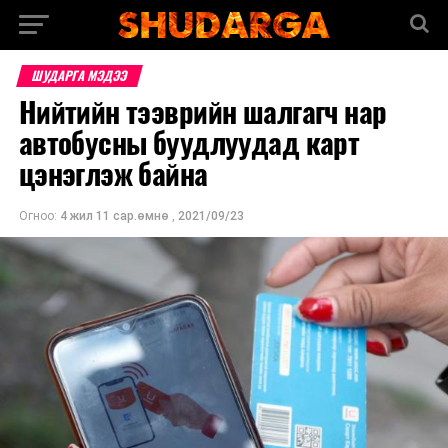
ШУДАРГА МЭДЭЭ
Нийтийн тээврийн шалгагч нар
автобусны буудлуудад карт
цэнэглэж байна
Огноо:
4 жил 11 сар.өмнө
,
2021/09/23