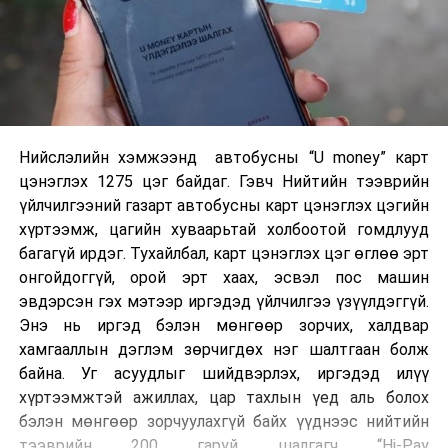
Нийслэлийн хэмжээнд автобусны “U money” карт
цэнэглэх 1275 цэг байдаг. Гэвч Нийтийн тээврийн
үйлчилгээний газарт автобусны карт цэнэглэх цэгийн
хүртээмж, цагийн хуваарьтай холбоотой гомдлууд
багагүй ирдэг. Тухайлбал, карт цэнэглэх цэг өглөө эрт
онгойдоггүй, орой эрт хаах, эсвэл пос машин
эвдэрсэн гэх мэтээр иргэдэд үйлчилгээ үзүүлдэггүй.
Энэ нь иргэд бэлэн мөнгөөр зорчих, халдвар
хамгааллын дэглэм зөрчигдөх нэг шалтгаан болж
байна. Уг асуудлыг шийдвэрлэх, иргэдэд илүү
хүртээмжтэй ажиллах, цар тахлын үед аль болох
бэлэн мөнгөөр зорчуулахгүй байх үүднээс нийтийн
тээврийн 200 гаруй шалгагч “Hi-Pay