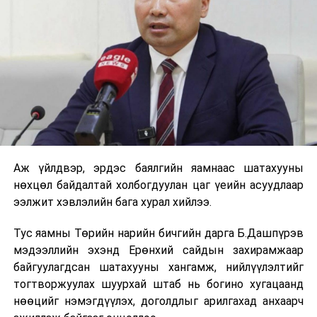
гардан гүйцэтгэж байна.
Компанийн удирдлагуудын мэдээлснээр газарзүйн
хүндрэлтэй нөхцөлд ажиллаж байгаа ч шаардлагатай
инженерийн шийдлийг хэрэгжүүлж, дам нуруу
угсралтын ажлыг төлөвлөсөн хугацаанд дуусгахаар
хичээн ажиллаж байна гэв
гэж Зам, тээврийн яамнаас
мэдээллээ.
Аж үйлдвэр, эрдэс баялгийн яамнаас шатахууны
нөхцөл байдалтай холбогдуулан цаг үеийн асуудлаар
ээлжит хэвлэлийн бага хурал хийлээ.
Тус яамны Төрийн нарийн бичгийн дарга Б.Дашпүрэв
мэдээллийн эхэнд Ерөнхий сайдын захирамжаар
байгуулагдсан шатахууны хангамж, нийлүүлэлтийг
тогтворжуулах шуурхай штаб нь богино хугацаанд
нөөцийг нэмэгдүүлэх, доголдлыг арилгахад анхаарч