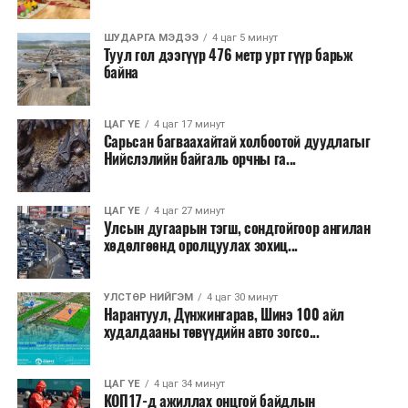
хөнгөвчлөх, шаардлага хангасан зөвшөөрлийн
ШУДАРГА МЭДЭЭ
4 цаг 5 минут
хүсэлтийг түргэн шийдвэрлэх, шатахууны
Туул гол дээгүүр 476 метр урт гүүр барьж
нийлүүлэлтийн тогтвортой байдлыг хангахыг
байна
холбогдох сайд нарт үүрэг болголоо.
ЦАГ ҮЕ
4 цаг 17 минут
Сарьсан багваахайтай холбоотой дуудлагыг
Нийслэлийн байгаль орчны га...
ЦАГ ҮЕ
4 цаг 27 минут
Улсын дугаарын тэгш, сондгойгоор ангилан
хөдөлгөөнд оролцуулах зохиц...
УЛСТӨР НИЙГЭМ
4 цаг 30 минут
Нарантуул, Дүнжингарав, Шинэ 100 айл
худалдааны төвүүдийн авто зогсо...
ЦАГ ҮЕ
4 цаг 34 минут
КОП17-д ажиллах онцгой байдлын