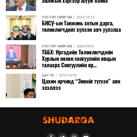
авлигын хэргээр шүүж байна
УЛСТӨР НИЙГЭМ
2022/10/13
БНСУ-ын Танжинь хотын дарга,
төлөөлөгчдийг хүлээн авч уулзлаа
УЛСТӨР НИЙГЭМ
2026/04/01
ТББХ: Иргэдийн Төлөөлөгчдийн
Хурлын нөхөн сонгуулийн явцын
талаарх Сонгуулийн ер...
ЦАГ ҮЕ
2019/10/02
Цахим орчинд “Зөвийг түгээе” аян
эхэллээ