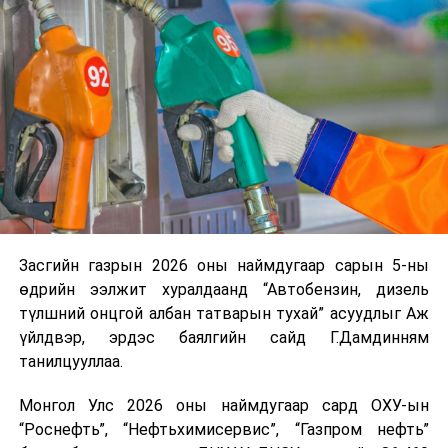
үүсвэрийг нэмэгдүүлэх чиглэлд анхаарч байна.
Замын-Үүд боомтоор 2000 тонн дизель түлш орж
ирсэн бөгөөд шилжүүлэн ачих ажиллагаа хийгдэж
байна" гэлээ
гэж Аж үйлдвэр, эрдэс баялгийн яамнаас
мэдээллээ.
Засгийн газрын 2026 оны наймдугаар сарын 5-ны
өдрийн ээлжит хуралдаанд “Автобензин, дизель
түлшний онцгой албан татварын тухай” асуудлыг Аж
үйлдвэр, эрдэс баялгийн сайд Г.Дамдинням
танилцууллаа.
Монгол Улс 2026 оны наймдугаар сард ОХУ-ын
“Роснефть”, “Нефтьхимисервис”, “Газпром нефть”