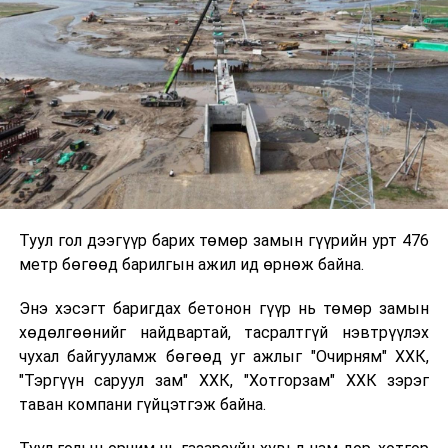
цэнэглэх үйлчилгээг үзүүлэхээр ажиллаж байна”
хэмээв.
“Сити Баз Консалтинг” ХХК-ийн ахлах
шалгагч Д.Нямсүрэн “Шалгагч нар “Hi-Pay
Wallet” апплкэйшнээр автобусны
карт цэнэглэх үйлчилгээ үзүүлээд хоёр хонож байна.
Уг ажилд иргэд маш эерэг хандлагатай байгаа нь
Туул гол дээгүүр барих төмөр замын гүүрийн урт 476
ажиглагддаг. Миний ажиллаж буй зүүн бүс буюу
метр бөгөөд барилгын ажил ид өрнөж байна.
Офицероос Багшийн дээдийн буудал
хүртэлх бүсэд 20 орчим шалгагч карт цэнэглэх
Энэ хэсэгт баригдах бетонон гүүр нь төмөр замын
үйлчилгээг үзүүлж байгаа. Коронавируст халдварын
хөдөлгөөнийг найдвартай, тасралтгүй нэвтрүүлэх
цар тахлын үед иргэд өөрсдийгөө эрсдэлээс
чухал байгууламж бөгөөд уг ажлыг "Очирням" ХХК,
хамгаалан, бэлэн мөнгөөр зорчихгүй байх хэрэгтэй.
"Тэргүүн саруул зам" ХХК, "Хотгорзам" ХХК зэрэг
Иймд карт цэнэглэж буй шалгагч нарт хандах, карт
таван компани гүйцэтгэж байна.
цэнэглэх цэгээр дамжуулан “U money” картаа
тогтмол цэнэглэх, “Hi-Pay