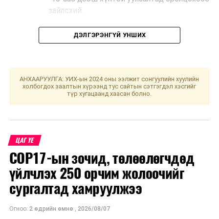
зайлсхий.
ДЭЛГЭРЭНГҮЙ УНШИХ
Эх сурвалж: УОК-ын Шуурхай штаб
УНШСАН:
2532
АНХААРУУЛГА: УИХ-ын 2024 оны ээлжит сонгуулийн хуулийн
холбогдох заалтын хүрээнд тус сайтын сэтгэгдэл хэсгийг
ДАРААХ МЭДЭЭ
түр хугацаанд хаасан болно.
Төв аймгийн Эрдэнэ суманд 15 ортой Эрүүл мэндийн
төв барьж эхэллээ
ӨМНӨХ МЭДЭЭ
“Төрөөс мөнгөний бодлогын талаар 2022 онд
ЦАГ ҮЕ
баримтлах ​үндсэн чиглэл”-ийн төслийг танилцуулав
COP17-ын зочид, төлөөлөгчдөд
үйлчлэх 250 орчим жолоочийг
сургалтад хамруулжээ
Огноо:
2 өдрийн өмнө
,
2026/08/07