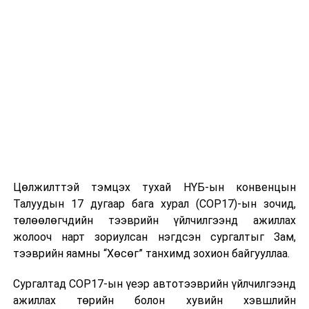
Цөлжилттэй тэмцэх тухай НҮБ-ын конвенцын
Талуудын 17 дугаар бага хурал (COP17)-ын зочид,
төлөөлөгчдийн тээврийн үйлчилгээнд ажиллах
жолооч нарт зориулсан нэгдсэн сургалтыг Зам,
тээврийн яамны “Хөсөг” танхимд зохион байгууллаа.
Сургалтад COP17-ын үеэр автотээврийн үйлчилгээнд
ажиллах төрийн болон хувийн хэвшлийн