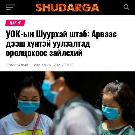
ЦАГ ҮЕ
УОК-ын Шуурхай штаб: Арваас
дээш хүнтэй уулзалтад
оролцохоос зайлсхий
Огноо:
4 жил 11 сар.өмнө
,
2021/09/20