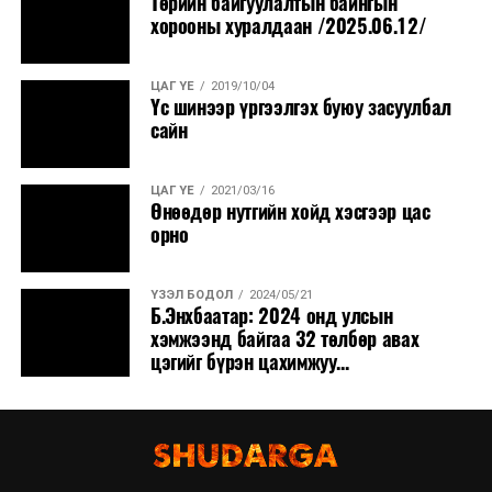
Төрийн байгуулалтын байнгын
хорооны хуралдаан /2025.06.12/
ЦАГ ҮЕ
2019/10/04
Үс шинээр үргээлгэх буюу засуулбал
сайн
ЦАГ ҮЕ
2021/03/16
Өнөөдөр нутгийн хойд хэсгээр цас
орно
ҮЗЭЛ БОДОЛ
2024/05/21
Б.Энхбаатар: 2024 онд улсын
хэмжээнд байгаа 32 төлбөр авах
цэгийг бүрэн цахимжуу...