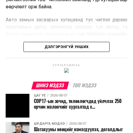
боловсруулах үйлдвэрүүдээр дулаан, цахилгаан
өөрчлөлт орж байна.
эрчим хүч үйлдвэрлэдэг.
Авто замын засварын хугацаанд тус чиглэл дараах
Ийнхүү лаг хатаах, шатаах технологийг лагийн
зураглалын дагуу үйлчилгээ үзүүлэх тул иргэд та
эзлэхүүнийг бууруулахын зэрэгцээ эрчим хүч
бүхэн зорчилтоо төлөвлөнө үү
гэж Нийтийн тээврийн
үйлдвэрлэх, нөөцийг дахин ашиглах чиглэлээр олон
бодлогын газраас мэдээллээ.
улсад өргөн ашиглаж байна.
ДЭЛГЭРЭНГҮЙ УНШИХ
СУРТАЛЧИЛГАА
ШИНЭ МЭДЭЭ
ТОП МЭДЭЭ
ЦАГ ҮЕ
2026/08/07
COP17-ын зочид, төлөөлөгчдөд үйлчлэх 250
орчим жолоочийг сургалтад х...
ШУДАРГА МЭДЭЭ
2026/08/07
Шатахууны нөөцийг нэмэгдүүлэх, доголдлыг