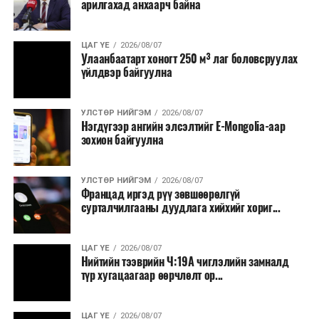
арилгахад анхаарч байна
ЦАГ ҮЕ
2026/08/07
Улаанбаатарт хоногт 250 м³ лаг боловсруулах
үйлдвэр байгуулна
УЛСТӨР НИЙГЭМ
2026/08/07
Нэгдүгээр ангийн элсэлтийг E-Mongolia-аар
зохион байгуулна
УЛСТӨР НИЙГЭМ
2026/08/07
Францад иргэд рүү зөвшөөрөлгүй
сурталчилгааны дуудлага хийхийг хориг...
ЦАГ ҮЕ
2026/08/07
Нийтийн тээврийн Ч:19А чиглэлийн замналд
түр хугацаагаар өөрчлөлт ор...
ЦАГ ҮЕ
2026/08/07