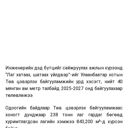
буудал болон арга хэмжээний байршилд хүргэх үе
шат, маршрут, хөдөлгөөний зохион байгуулалт,
цагийн менежмент, мэдээлэл дамжуулах журам,
холбогдох байгууллагуудын уялдаа холбоо, аюулгүй
ажиллагааны чиглэлээр жолооч нарыг сургалт, арга
зүйгээр хангаж байна.
Мөн зам тээврийн осол, саатал болон бусад эрсдэл,
онцгой нөхцөл үүссэн үед авах арга хэмжээ, ачаалал
ихтэй нөхцөлд тайван, зөв, шуурхай шийдвэр гаргах,
Инженерийн дэд бүтцийг сайжруулах ажлын хүрээнд
өдөр тутмын ажлын бэлэн байдлыг хангах зэрэг
“Лаг хатаах, шатаах үйлдвэр”-ийг Улаанбаатар хотын
практик ур чадварыг сургалтын хөтөлбөрт тусгажээ.
Төв цэвэрлэх байгууламжийн урд хэсэгт, нийт 40
мянган ам метр талбайд 2025-2027 онд байгуулахаар
Сургалтыг танилцуулах лекц, асуулт-хариулт,
төлөвлөжээ.
жишээнд суурилсан сургалт, багаар ажиллах дасгал,
маршрут болон тээвэрлэлтийн урсгалын зураглалтай
Одоогийн байдлаар Төв цэвэрлэх байгууламжаас
танилцах, онцгой нөхцөлд ажиллах дадлага зэрэг
хоногт дунджаар 238 тонн лаг гардаг бөгөөд
онол, практик хосолсон хэлбэрээр зохион байгуулж
хуримтлагдсан лагийн хэмжээ 843,200 м³-д хүрсэн
байна.