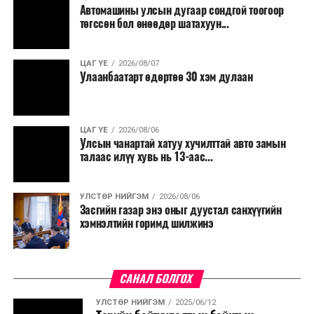
Автомашины улсын дугаар сондгой тоогоор
төгссөн бол өнөөдөр шатахуун...
ЦАГ ҮЕ
2026/08/07
Улаанбаатарт өдөртөө 30 хэм дулаан
ЦАГ ҮЕ
2026/08/06
Улсын чанартай хатуу хучилттай авто замын
талаас илүү хувь нь 13-аас...
УЛСТӨР НИЙГЭМ
2026/08/06
Засгийн газар энэ оныг дуустал санхүүгийн
хэмнэлтийн горимд шилжинэ
САНАЛ БОЛГОХ
УЛСТӨР НИЙГЭМ
2025/06/12