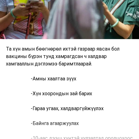
Та хүн амын бөөгнөрөл ихтэй газраар явсан бол
вакцины бүрэн тунд хамрагдсан ч халдвар
хамгааллын дэглэмээ баримтлаарай.
-Амны хаалтаа зүүх
-Хүн хоорондын зай барих
-Гараа угаах, халдваргүйжүүлэх
-Байнга агааржуулах
-10-аас дээш хүнтэй уулзалтад оролцохоос