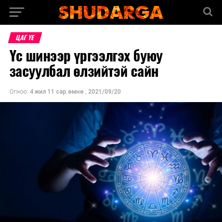
ЦАГ ҮЕ
Үс шинээр үргээлгэх буюу
засуулбал өлзийтэй сайн
Огноо:
4 жил 11 сар.өмнө
,
2021/09/20