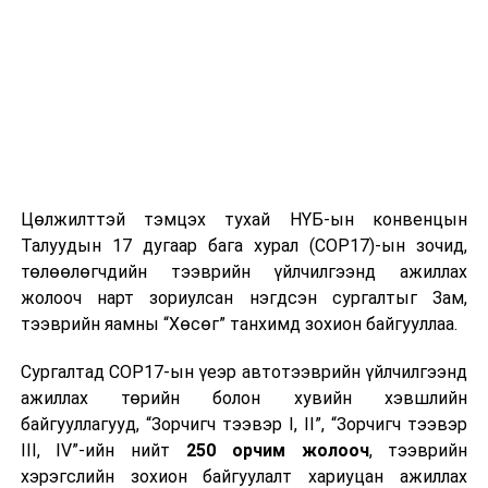
Цөлжилттэй тэмцэх тухай НҮБ-ын конвенцын
Талуудын 17 дугаар бага хурал (COP17)-ын зочид,
төлөөлөгчдийн тээврийн үйлчилгээнд ажиллах
жолооч нарт зориулсан нэгдсэн сургалтыг Зам,
тээврийн яамны “Хөсөг” танхимд зохион байгууллаа.
Сургалтад COP17-ын үеэр автотээврийн үйлчилгээнд
ажиллах төрийн болон хувийн хэвшлийн
байгууллагууд, “Зорчигч тээвэр I, II”, “Зорчигч тээвэр
III, IV”-ийн нийт
250 орчим жолооч
, тээврийн
хэрэгслийн зохион байгуулалт хариуцан ажиллах