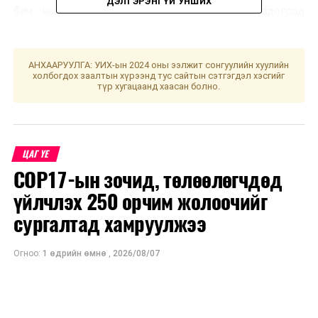
ДЭЛГЭРЭНГҮЙ УНШИХ
бич, нохой, гахай болой. Хол газар яваар одогсод
урагш мөрөө гаргавал зохистой. Үс шинээр үргээлгэх
буюу засуулбал өлзийтэй сайн хэмээжээ.
АНХААРУУЛГА: УИХ-ын 2024 оны ээлжит сонгуулийн хуулийн
холбогдох заалтын хүрээнд тус сайтын сэтгэгдэл хэсгийг
УНШСАН:
2249
түр хугацаанд хаасан болно.
ДАРААХ МЭДЭЭ
Өнөөдөр ажиллах шинжилгээний болон
дархлаажуулалтын цэгүүд
ЦАГ ҮЕ
ӨМНӨХ МЭДЭЭ
“Монголчуудын эрхэмлэн дээдлэх үнэт зүйлс”
COP17-ын зочид, төлөөлөгчдөд
хэлэлцүүлэг боллоо
үйлчлэх 250 орчим жолоочийг
сургалтад хамруулжээ
Огноо:
1 өдрийн өмнө
,
2026/08/07