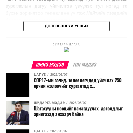
Ийнхүү лаг хатаах, шатаах технологийг лагийн
зураглалын дагуу үйлчилгээ үзүүлэх тул иргэд та
эзлэхүүнийг бууруулахын зэрэгцээ эрчим хүч
бүхэн зорчилтоо төлөвлөнө үү
гэж Нийтийн тээврийн
үйлдвэрлэх, нөөцийг дахин ашиглах чиглэлээр олон
бодлогын газраас мэдээллээ.
улсад өргөн ашиглаж байна.
ДЭЛГЭРЭНГҮЙ УНШИХ
СУРТАЛЧИЛГАА
ШИНЭ МЭДЭЭ
ТОП МЭДЭЭ
ЦАГ ҮЕ
2026/08/07
COP17-ын зочид, төлөөлөгчдөд үйлчлэх 250
орчим жолоочийг сургалтад х...
ШУДАРГА МЭДЭЭ
2026/08/07
Шатахууны нөөцийг нэмэгдүүлэх, доголдлыг
арилгахад анхаарч байна
ЦАГ ҮЕ
2026/08/07