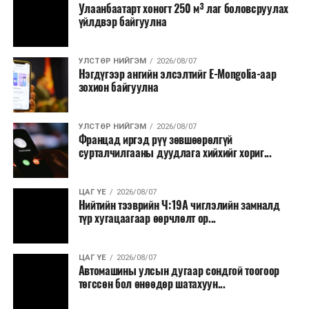
Улаанбаатарт хоногт 250 м³ лаг боловсруулах
үйлдвэр байгуулна
УЛСТӨР НИЙГЭМ
2026/08/07
Нэгдүгээр ангийн элсэлтийг E-Mongolia-аар
зохион байгуулна
УЛСТӨР НИЙГЭМ
2026/08/07
Францад иргэд рүү зөвшөөрөлгүй
сурталчилгааны дуудлага хийхийг хориг...
ЦАГ ҮЕ
2026/08/07
Нийтийн тээврийн Ч:19А чиглэлийн замналд
түр хугацаагаар өөрчлөлт ор...
ЦАГ ҮЕ
2026/08/07
Автомашины улсын дугаар сондгой тоогоор
төгссөн бол өнөөдөр шатахуун...