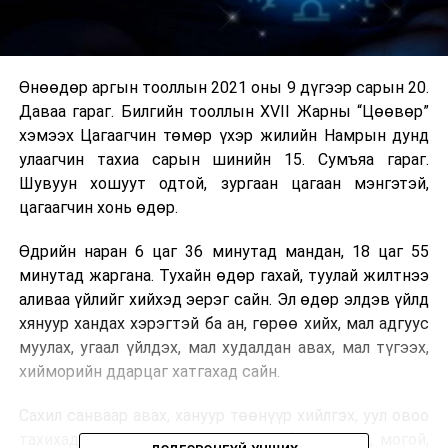
Өнөөдөр аргын тооллын 2021 оны 9 дүгээр сарын 20.
Даваа гараг. Билгийн тооллын XVII Жарны “Цөөвөр”
хэмээх Цагаагчин төмөр үхэр жилийн Намрын дунд
улаагчин тахиа сарын шинийн 15. Сумъяа гараг.
Шувуун хошуут одтой, зургаан цагаан мэнгэтэй,
цагаагчин хонь өдөр.
Өдрийн наран 6 цаг 36 минутад мандан, 18 цаг 55
минутад жаргана. Тухайн өдөр гахай, туулай жилтнээ
аливаа үйлийг хийхэд эерэг сайн. Эл өдөр элдэв үйлд
хянуур хандах хэрэгтэй ба ан, гөрөө хийх, мал адгуус
муулах, угаал үйлдэх, мал худалдан авах, мал түгээх,
хийморийн ддарцаг хатгахад сайн.
Сахил санваар авах, хануур төөнүүр хийлгэх, уул овоо
тахихад муу. Өдрийн сайн цаг нь бар, туулай, могой,