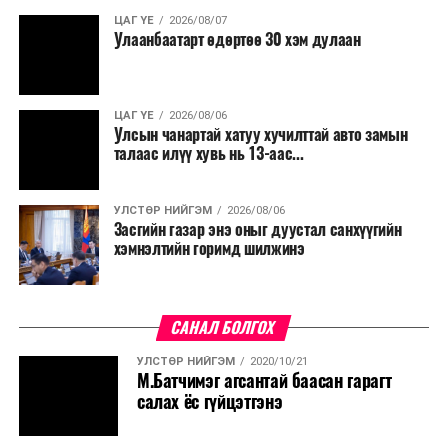
ЦАГ ҮЕ
2026/08/07
Улаанбаатарт өдөртөө 30 хэм дулаан
ЦАГ ҮЕ
2026/08/06
Улсын чанартай хатуу хучилттай авто замын
талаас илүү хувь нь 13-аас...
УЛСТӨР НИЙГЭМ
2026/08/06
Засгийн газар энэ оныг дуустал санхүүгийн
хэмнэлтийн горимд шилжинэ
САНАЛ БОЛГОХ
УЛСТӨР НИЙГЭМ
2020/10/21
М.Батчимэг агсантай баасан гарагт
салах ёс гүйцэтгэнэ