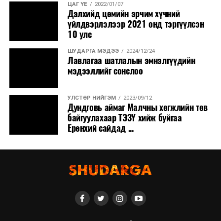
ЦАГ ҮЕ
2022/01/07
Дэлхийд цөмийн эрчим хүчний
үйлдвэрлэлээр 2021 онд тэргүүлсэн
10 улс
ШУДАРГА МЭДЭЭ
2024/12/24
Лавлагаа шатлалын эмнэлгүүдийн
мэдээллийг сонслоо
УЛСТӨР НИЙГЭМ
2023/09/12
Дундговь аймаг Малчны хөгжлийн төв
байгуулахаар ТЭЗҮ хийж буйгаа
Ерөнхий сайдад ...