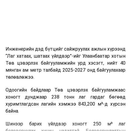
холбогдох байгууллагуудын уялдаа холбоо, аюулгүй
ажиллагааны чиглэлээр жолооч нарыг сургалт, арга
зүйгээр хангаж байна.
Мөн зам тээврийн осол, саатал болон бусад эрсдэл,
онцгой нөхцөл үүссэн үед авах арга хэмжээ, ачаалал
ихтэй нөхцөлд тайван, зөв, шуурхай шийдвэр гаргах,
Инженерийн дэд бүтцийг сайжруулах ажлын хүрээнд
өдөр тутмын ажлын бэлэн байдлыг хангах зэрэг
“Лаг хатаах, шатаах үйлдвэр”-ийг Улаанбаатар хотын
практик ур чадварыг сургалтын хөтөлбөрт тусгажээ.
Төв цэвэрлэх байгууламжийн урд хэсэгт, нийт 40
мянган ам метр талбайд 2025-2027 онд байгуулахаар
Сургалтыг танилцуулах лекц, асуулт-хариулт,
төлөвлөжээ.
жишээнд суурилсан сургалт, багаар ажиллах дасгал,
маршрут болон тээвэрлэлтийн урсгалын зураглалтай
Одоогийн байдлаар Төв цэвэрлэх байгууламжаас
танилцах, онцгой нөхцөлд ажиллах дадлага зэрэг
хоногт дунджаар 238 тонн лаг гардаг бөгөөд
онол, практик хосолсон хэлбэрээр зохион байгуулж
хуримтлагдсан лагийн хэмжээ 843,200 м³-д хүрсэн
байна.
байна.
Сургалтын үеэр COP17 олон улсын бага хурлыг
Шинээр барих үйлдвэр хоногт 250 м³ лаг
зохион байгуулах Үндэсний хорооны Ажлын алба,
боловсруулах хүчин чадалтай. Боловсруулалтын