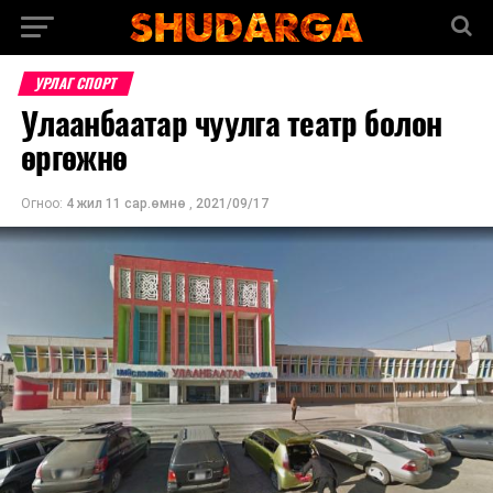
УРЛАГ СПОРТ
Улаанбаатар чуулга театр болон
өргөжнө
Огноо:
4 жил 11 сар.өмнө
,
2021/09/17