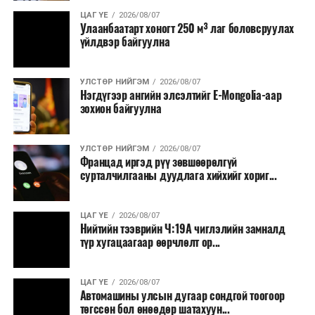
Олон улсын марафоны тэмцээнүүд дундаас нэр
ЦАГ ҮЕ
2026/08/07
Улаанбаатарт хоногт 250 м³ лаг боловсруулах
хүндээрээ тэргүүлэх энэхүү уралдаанд оролцохын
үйлдвэр байгуулна
тулд гүйгчид тодорхой босго хугацаа давсан байх
шаардлагатай нь онцлог юм.
УЛСТӨР НИЙГЭМ
2026/08/07
Нэгдүгээр ангийн элсэлтийг E-Mongolia-аар
зохион байгуулна
УЛСТӨР НИЙГЭМ
2026/08/07
Францад иргэд рүү зөвшөөрөлгүй
сурталчилгааны дуудлага хийхийг хориг...
ЦАГ ҮЕ
2026/08/07
Нийтийн тээврийн Ч:19А чиглэлийн замналд
түр хугацаагаар өөрчлөлт ор...
ЦАГ ҮЕ
2026/08/07
Автомашины улсын дугаар сондгой тоогоор
төгссөн бол өнөөдөр шатахуун...