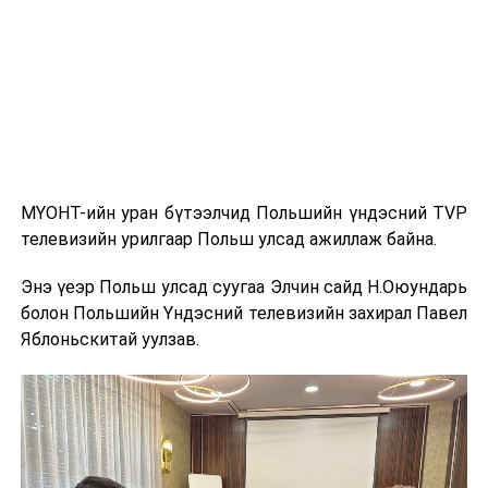
дүгээр зууны үед Ази, Европыг холбосон худалдааны
гол замуудын нэг байсан бөгөөд Хятадаас эхлэн
Монголын тал нутгаар дайрч Орос руу хүрдэг байв.
Энэхүү авто ралли нь уг түүхэн замыг орчин үед
сэргээн сануулах зорилготой бөгөөд анх 2016 оны
зун БНХАУ-ын Эрээн хотоос ОХУ-ын Улаан-Үд хот
хүртэл амжилттай зохион байгуулагдаж байв.
МҮОНТ-ийн уран бүтээлчид Польшийн үндэсний TVP
Энэхүү арга хэмжээ нь Монгол Улсыг олон улсад
телевизийн урилгаар Польш улсад ажиллаж байна.
сурталчлах, хил дамнасан аялал жуулчлалын хамтын
ажиллагааг өргөжүүлэх, бүс нутгийн жуулчдын
Энэ үеэр Польш улсад суугаа Элчин сайд Н.Оюундарь
урсгалыг нэмэгдүүлэхэд чухал ач холбогдолтой юм.
болон Польшийн Үндэсний телевизийн захирал Павел
Яблоньскитай уулзав.