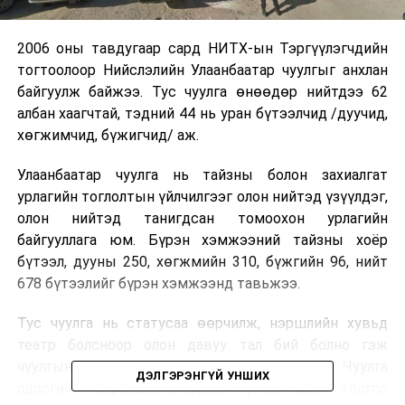
2006 оны тавдугаар сард НИТХ-ын Тэргүүлэгчдийн
тогтоолоор Нийслэлийн Улаанбаатар чуулгыг анхлан
байгуулж байжээ. Тус чуулга өнөөдөр нийтдээ 62
албан хаагчтай, тэдний 44 нь уран бүтээлчид /дуучид,
хөгжимчид, бүжигчид/ аж.
Улаанбаатар чуулга нь тайзны болон захиалгат
урлагийн тоглолтын үйлчилгээг олон нийтэд үзүүлдэг,
олон нийтэд танигдсан томоохон урлагийн
байгууллага юм. Бүрэн хэмжээний тайзны хоёр
бүтээл, дууны 250, хөгжмийн 310, бүжгийн 96, нийт
678 бүтээлийг бүрэн хэмжээнд тавьжээ.
Тус чуулга нь статусаа өөрчилж, нэршлийн хувьд
театр болсноор олон давуу тал бий болно гэж
чуулгын дарга Р.Мөнхсайхан танилцууллаа. Чуулга
ДЭЛГЭРЭНГҮЙ УНШИХ
одоогийн бүрэлдэхүүнээрээ бүтэц орон тоогоо