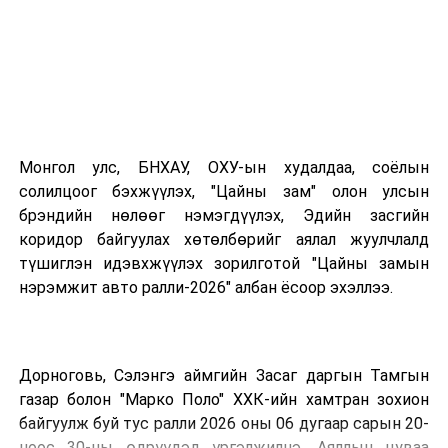
Монгол улс, БНХАУ, ОХУ-ын худалдаа, соёлын
солилцоог бэхжүүлэх, "Цайны зам" олон улсын
брэндийн нөлөөг нэмэгдүүлэх, Эдийн засгийн
коридор байгуулах хөтөлбөрийг аялал жуулчлалд
түшиглэн идэвхжүүлэх зорилготой "Цайны замын
нэрэмжит авто ралли-2026" албан ёсоор эхэллээ.
Дорноговь, Сэлэнгэ аймгийн Засаг даргын Тамгын
газар болон "Марко Поло" ХХК-ийн хамтран зохион
байгуулж буй тус ралли 2026 оны 06 дугаар сарын 20-
ноос 30-ны өдрүүдэд үргэлжилнэ. Аяллын цуваа