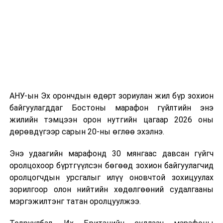
АНУ-ын Эх орончдын өдөрт зориулан жил бүр зохион
байгуулагддаг Бостоны марафон гүйлтийн энэ
жилийн тэмцээн орон нутгийн цагаар 2026 оны
дөрөвдүгээр сарын 20-ны өглөө эхэлнэ.
Энэ удаагийн марафонд 30 мянгаас давсан гүйгч
оролцохоор бүртгүүлсэн бөгөөд зохион байгуулагчид
оролцогчдын урсгалыг илүү оновчтой зохицуулах
зорилгоор олон нийтийн хөдөлгөөний судалгааны
мэргэжилтэнг татан оролцуулжээ.