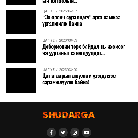
ын тогтоолын...
ЦАГ ҮЕ
2025/04/07
“Эх оронч суралцагч" арга хэмжээ
үргэлжилж байна
ЦАГ ҮЕ
2020/08/03
Добермэний төрх байдал нь ихэмсэг
язгууртаныг санагдуулдаг...
ЦАГ ҮЕ
2023/03/20
Цаг агаарын аюултай үзэгдлээс
сэрэмжлүүлж байна!