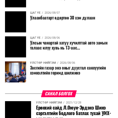
ЦАГ ҮЕ
2026/08/07
Улаанбаатарт өдөртөө 30 хэм дулаан
ЦАГ ҮЕ
2026/08/06
Улсын чанартай хатуу хучилттай авто замын
талаас илүү хувь нь 13-аас...
УЛСТӨР НИЙГЭМ
2026/08/06
Засгийн газар энэ оныг дуустал санхүүгийн
хэмнэлтийн горимд шилжинэ
САНАЛ БОЛГОХ
УЛСТӨР НИЙГЭМ
2021/12/28
Ерөнхий сайд Л.Оюун-Эрдэнэ Шинэ
сэргэлтийн бодлого батлах тухай УИХ-