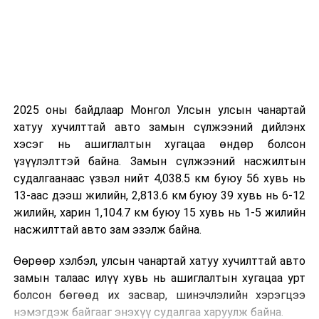
2025 оны байдлаар Монгол Улсын улсын чанартай
хатуу хучилттай авто замын сүлжээний дийлэнх
хэсэг нь ашиглалтын хугацаа өндөр болсон
үзүүлэлттэй байна. Замын сүлжээний насжилтын
судалгаанаас үзвэл нийт 4,038.5 км буюу 56 хувь нь
13-аас дээш жилийн, 2,813.6 км буюу 39 хувь нь 6-12
жилийн, харин 1,104.7 км буюу 15 хувь нь 1-5 жилийн
насжилттай авто зам эзэлж байна.
Өөрөөр хэлбэл, улсын чанартай хатуу хучилттай авто
замын талаас илүү хувь нь ашиглалтын хугацаа урт
болсон бөгөөд их засвар, шинэчлэлийн хэрэгцээ
нэмэгдэж байгааг энэхүү судалгаа харуулж байна.