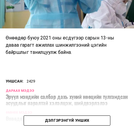
Өнөөдөр буюу 2021 оны есдүгээр сарын 13-ны
даваа гарагт ажиллах шинжилгээний цэгийн
байршлыг танилцуулж байна.
УНШСАН:
2429
ДАРААХ МЭДЭЭ
Эрүүл мэндийн салбар дахь хүний нөөцийн тулгамдсан
асуудлыг яаралтай хэлэлцэж, шийдвэрлэлээ
ӨМНӨХ МЭДЭЭ
Өнөөдөр ажиллах дархлаажуулалтын цэгүүд
ДЭЛГЭРЭНГҮЙ УНШИХ