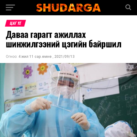
ЦАГ ҮЕ
Даваа гарагт ажиллах
шинжилгээний цэгийн байршил
Огноо:
4 жил 11 сар.өмнө
,
2021/09/13