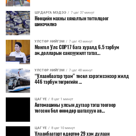
2026 оны наймдугаар сарын 07-ноос
2026 оны наймдугаар сарын 11-нийг хүртэлх
ШУДАРГА МЭДЭЭ
7 цаг 37 минут
Нөөцийн махны хяналтын тогтолцоог
цаг агаарын урьдчилсан төлөв
шинэчилнэ
Наймдугаар сарын 7-нд баруун болон төвийн
аймгуудын нутгийн хойд хэсгээр, 8-нд баруун
УЛСТӨР НИЙГЭМ
7 цаг 43 минут
Монгол Улс COP17 бага хуралд 6.5 тэрбум
аймгуудын нутгийн хойд хэсэг, төвийн
ам.долларын санхүүжилт татах...
аймгуудын нутгийн зарим газраар, 9-нд баруун
аймгуудын нутгийн зүүн, говийн аймгуудын
нутгийн хойд, зүүн аймгуудын нутгийн баруун
УЛСТӨР НИЙГЭМ
7 цаг 48 минут
“Улаанбаатар трам” төсөл хэрэгжсэнээр жилд
хэсэг, төвийн аймгуудын ихэнх нутгаар, 10-нд
446 тэрбум төгрөгийн ...
төв, зүүн, говийн аймгуудын ихэнх нутгаар
бороо, дуу цахилгаантай аадар бороо орно. Салхи
ихэнх хугацаанд секундэд 5-10 метр, 9-нд
ЦАГ ҮЕ
8 цаг 1 минут
Автомашины улсын дугаар тэгш тоогоор
Алтайн салбар уулс, Арц-Богдын өвөр
төгссөн бол өнөөдөр шатахуун ав...
хоолойгоор, 10-нд говь, талын нутгаар секундэд
14-16 метр, нутгийн зарим газраар борооны
өмнө түр зуур ширүүснэ. Ихэнх нутгаар халж,
ЦАГ ҮЕ
8 цаг 10 минут
Улаанбаатарт өдөртөө 29 хэм дулаан
Шөнөдөө Монгол-Алтай, Хангай, Хөвсгөлийн