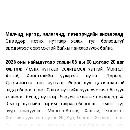
Малчид, иргэд, аялагчид, тээвэрчдийн анхааралд:
Өнөөдөр ихэнх нутгаар халах тул болзошгүй
эрсдэлээс сэрэмжтэй байхыг анхааруулж байна.
2026 оны наймдугаар сарын 06-ны 08 цагаас 20 цаг
хүртэл:
Ихэнх нутгаар солигдмол үүлтэй. Монгол-
Алтай, Хөвсгөлийн уулархаг нутаг, Дорнод-
Дарьгангын тал нутгаар бороо, дуу цахилгаантай
аадар бороо орно. Салхи нутгийн зүүн хэсгээр баруун
хойноос, бусад нутгаар баруун өмнөөс секундэд 4-
9 метр, нутгийн зарим газраар борооны өмнө түр
зуур ширүүснэ. Монгол-Алтай, Хангай, Хөвсгөл,
Хэнтийн уулархаг нутаг, Эг, Үүр, Тэрэлж, Хэрлэн, Онон,
Улз, Халх голын хөндий, Дорнод-Дарьгангын тал