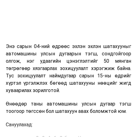
Энэ сарын 04-ний өдрөөс эхлэн эхлэн шатахууныг
автомашины улсын дугаарын тэгш, сондгойгоор
олгож, нэг удаагийн цэнэглэлтийг 50 мянган
төгрөгөөр хязгаарлах зохицуулалт хэрэгжиж байна.
Тус зохицуулалт наймдугаар сарын 15-ны өдрийг
хүртэл үргэлжлэх бөгөөд шатахууны нөөцийг жигд
хуваарилах зорилготой.
Өнөөдөр таны автомашины улсын дугаар тэгш
тоогоор төгссөн бол шатахуун авах боломжтой юм.
Сануулахад: