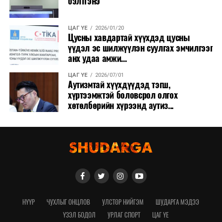
бэлтгэнэ
ЦАГ ҮЕ
2026/01/20
Цусны хавдартай хүүхдэд цусны
үүдэл эс шилжүүлэн суулгах эмчилгээг
анх удаа амжи...
ЦАГ ҮЕ
2026/07/01
Аутизмтай хүүхдүүдэд тэгш,
хүртээмжтэй боловсрол олгох
хөтөлбөрийн хүрээнд аутиз...
НҮҮР
ЧУХЛЫГ ОНЦЛОВ
УЛСТӨР НИЙГЭМ
ШУДАРГА МЭДЭЭ
ҮЗЭЛ БОДОЛ
УРЛАГ СПОРТ
ЦАГ ҮЕ