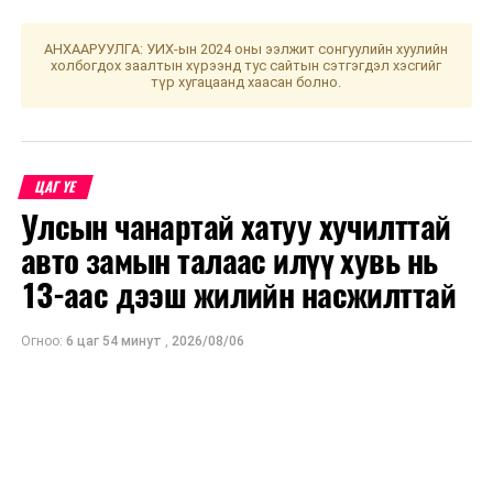
АНХААРУУЛГА: УИХ-ын 2024 оны ээлжит сонгуулийн хуулийн
холбогдох заалтын хүрээнд тус сайтын сэтгэгдэл хэсгийг
түр хугацаанд хаасан болно.
ЦАГ ҮЕ
Улсын чанартай хатуу хучилттай
авто замын талаас илүү хувь нь
13-аас дээш жилийн насжилттай
Огноо:
6 цаг 54 минут
,
2026/08/06