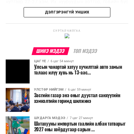
нутгаар 22-27 хэм, Их нууруудын хотгор, говийн бүс
нутгийн өмнөд хэсгээр 34-39 хэм, бусад нутгаар 27-
ДЭЛГЭРЭНГҮЙ УНШИХ
32 хэм дулаан байна.
УЛААНБААТАР ХОТ ОРЧМООР:
СУРТАЛЧИЛГАА
Багавтар
үүлтэй. Бороо орохгүй. Салхи баруун
хойноос секундэд 4-9 метр. 27-29 хэм
ШИНЭ МЭДЭЭ
ТОП МЭДЭЭ
дулаан байна.
ЦАГ ҮЕ
6 цаг 54 минут
Улсын чанартай хатуу хучилттай авто замын
БАГАНУУР ОРЧМООР:
Багавтар үүлтэй.
талаас илүү хувь нь 13-аас...
Бороо орохгүй. Салхи баруун хойноос
секундэд 4-9 метр. 25-27 хэм дулаан
байна.
УЛСТӨР НИЙГЭМ
6 цаг 59 минут
Засгийн газар энэ оныг дуустал санхүүгийн
хэмнэлтийн горимд шилжинэ
ТЭРЭЛЖ ОРЧМООР:
Багавтар үүлтэй.
Бороо орохгүй. Салхи баруун хойноос
секундэд 4-9 метр. 25-27 хэм дулаан
ШУДАРГА МЭДЭЭ
7 цаг 27 минут
байна.
Шатахууны импортын гаалийн албан татварыг
2027 оны хоёрдугаар сарын ...