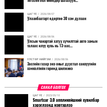
төгссөн бол өнөөдөр шатахуун...
ЦАГ ҮЕ
2026/08/07
Улаанбаатарт өдөртөө 30 хэм дулаан
ЦАГ ҮЕ
2026/08/06
Улсын чанартай хатуу хучилттай авто замын
талаас илүү хувь нь 13-аас...
УЛСТӨР НИЙГЭМ
2026/08/06
Засгийн газар энэ оныг дуустал санхүүгийн
хэмнэлтийн горимд шилжинэ
САНАЛ БОЛГОХ
ЦАГ ҮЕ
2023/05/10
Smartcar 3.0 аппликейшний хувилбар
хэрэглээнд нэвтэрлээ