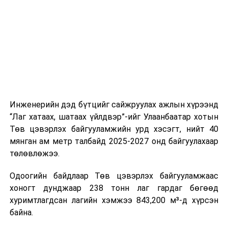
цагийн менежмент, мэдээлэл дамжуулах журам,
холбогдох байгууллагуудын уялдаа холбоо, аюулгүй
ажиллагааны чиглэлээр жолооч нарыг сургалт, арга
зүйгээр хангаж байна.
Мөн зам тээврийн осол, саатал болон бусад эрсдэл,
онцгой нөхцөл үүссэн үед авах арга хэмжээ, ачаалал
ихтэй нөхцөлд тайван, зөв, шуурхай шийдвэр гаргах,
Инженерийн дэд бүтцийг сайжруулах ажлын хүрээнд
өдөр тутмын ажлын бэлэн байдлыг хангах зэрэг
“Лаг хатаах, шатаах үйлдвэр”-ийг Улаанбаатар хотын
практик ур чадварыг сургалтын хөтөлбөрт тусгажээ.
Төв цэвэрлэх байгууламжийн урд хэсэгт, нийт 40
мянган ам метр талбайд 2025-2027 онд байгуулахаар
Сургалтыг танилцуулах лекц, асуулт-хариулт,
төлөвлөжээ.
жишээнд суурилсан сургалт, багаар ажиллах дасгал,
маршрут болон тээвэрлэлтийн урсгалын зураглалтай
Одоогийн байдлаар Төв цэвэрлэх байгууламжаас
танилцах, онцгой нөхцөлд ажиллах дадлага зэрэг
хоногт дунджаар 238 тонн лаг гардаг бөгөөд
онол, практик хосолсон хэлбэрээр зохион байгуулж
хуримтлагдсан лагийн хэмжээ 843,200 м³-д хүрсэн
байна.
байна.
Сургалтын үеэр COP17 олон улсын бага хурлыг