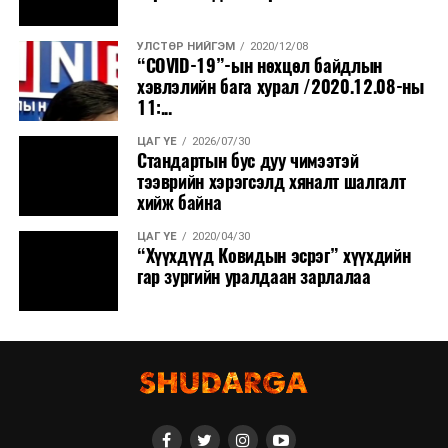
УЛСТӨР НИЙГЭМ
2020/12/08
“COVID-19”-ын нөхцөл байдлын
хэвлэлийн бага хурал /2020.12.08-ны
11:...
ЦАГ ҮЕ
2026/07/30
Стандартын бус дуу чимээтэй
тээврийн хэрэгсэлд хяналт шалгалт
хийж байна
ЦАГ ҮЕ
2020/04/30
“Хүүхдүүд Ковидын эсрэг” хүүхдийн
гар зургийн уралдаан зарлалаа