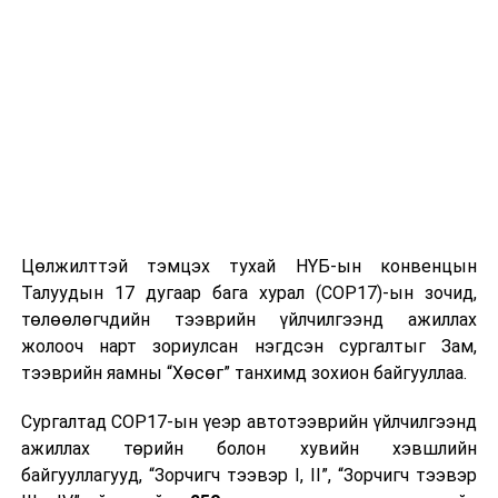
2021 оны 09 дүгээр сарын 11-нээс 09 дүгээр сарын
15-ныг
хүртэлх
цаг агаарын урьдчилсан төлөв
11-нд баруун аймгуудын нутгийн зарим газар, төвийн
аймгуудын ихэнх нутгаар, 12-нд төвийн аймгуудын
нутгийн зүүн хэсэг, зүүн аймгуудын нутгийн зарим
газраар, 13-нд зүүн аймгуудын нутгийн зүүн хэсгээр,
14-нд баруун аймгуудын нутгийн зарим газраар бороо
орно. Салхи 11-нд нутгийн зарим газраар, 12-нд говь,
Цөлжилттэй тэмцэх тухай НҮБ-ын конвенцын
тал, хээрийн нутгаар, 14-нд Алтайн салбар уулсаар
Талуудын 17 дугаар бага хурал (COP17)-ын зочид,
секундэд 12-14 метр хүрч ширүүснэ. Ихэнх нутгаар
төлөөлөгчдийн тээврийн үйлчилгээнд ажиллах
дулаарч Хангай, Хөвсгөл, Хэнтийн уулархаг нутаг,
жолооч нарт зориулсан нэгдсэн сургалтыг Зам,
Хүрэнбэлчир орчим, Завхан голын эх, Эг, Үүр, Хараа,
тээврийн яамны “Хөсөг” танхимд зохион байгууллаа.
Ерөө, Туул, Тэрэлж, Хэрлэн, Онон, Улз, Халх голын
хөндийгөөр шөнөдөө 0-5 хэм, өдөртөө 14-19 хэм, Их
Сургалтад COP17-ын үеэр автотээврийн үйлчилгээнд
нууруудын хотгор, говийн бүс нутгийн өмнөд хэсгээр
ажиллах төрийн болон хувийн хэвшлийн
шөнөдөө 12-17 хэм, өдөртөө 25-30 хэм дулаан, бусад
байгууллагууд, “Зорчигч тээвэр I, II”, “Зорчигч тээвэр
нутгаар шөнөдөө 4-9 хэм, өдөртөө 20-25 хэм дулаан