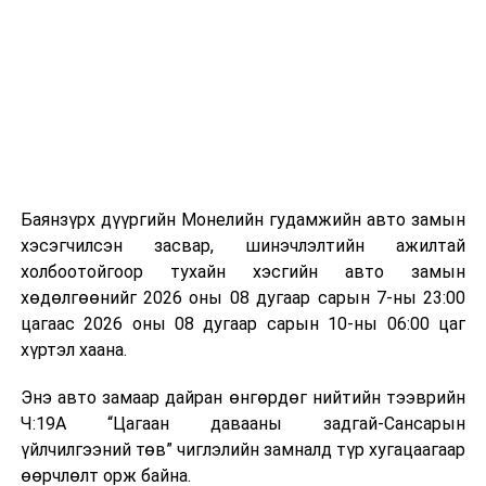
байгууламжаас гардаг лагийг байгаль орчинд аюулгүй
мэдээллээ.
аргаар боловсруулж, эзлэхүүнийг эрс бууруулах
зориулалттай. Лагийг өндөр температурт шатааснаар
эзлэхүүн нь 90 хүртэл хувиар буурч, бактери, вирус
болон бусад өвчин үүсгэгч бичил биетнийг устгах
боломжтой.
Түүнчлэн шаталтын явцад үүсэх дулааныг цахилгаан
болон дулааны эрчим хүч үйлдвэрлэхэд ашиглаж
Баянзүрх дүүргийн Монелийн гудамжийн авто замын
болдог. Зарим технологийн хувьд шаталтын дараа
хэсэгчилсэн засвар, шинэчлэлтийн ажилтай
үлдэх үнснээс фосфор зэрэг ашигт эрдсийг сэргээн
холбоотойгоор тухайн хэсгийн авто замын
авах боломжтой аж.
хөдөлгөөнийг 2026 оны 08 дугаар сарын 7-ны 23:00
цагаас 2026 оны 08 дугаар сарын 10-ны 06:00 цаг
Япон, Герман, Швейцар, Нидерланд, Өмнөд Солонгос
хүртэл хаана.
зэрэг улс лаг хатаах, шатаах технологийг ашиглаж
байна. Тухайлбал, Германд лаг шатаах үйлдвэрээс
Энэ авто замаар дайран өнгөрдөг нийтийн тээврийн
гарсан үнснээс фосфор сэргээн авах технологи
Ч:19А “Цагаан давааны задгай-Сансарын
ашигладаг бол Нидерландад төвлөрсөн лаг
үйлчилгээний төв” чиглэлийн замналд түр хугацаагаар
боловсруулах үйлдвэрүүдээр дулаан, цахилгаан
өөрчлөлт орж байна.