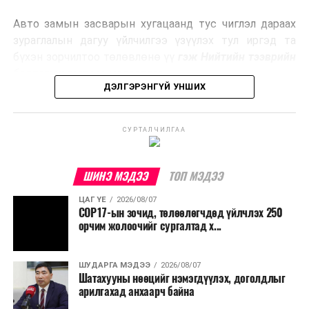
эрчим хүч үйлдвэрлэдэг.
Авто замын засварын хугацаанд тус чиглэл дараах
Ийнхүү лаг хатаах, шатаах технологийг лагийн
зураглалын дагуу үйлчилгээ үзүүлэх тул иргэд та
эзлэхүүнийг бууруулахын зэрэгцээ эрчим хүч
бүхэн зорчилтоо төлөвлөнө үү
гэж Нийтийн тээврийн
үйлдвэрлэх, нөөцийг дахин ашиглах чиглэлээр олон
бодлогын газраас мэдээллээ.
улсад өргөн ашиглаж байна.
ДЭЛГЭРЭНГҮЙ УНШИХ
СУРТАЛЧИЛГАА
ШИНЭ МЭДЭЭ
ТОП МЭДЭЭ
ЦАГ ҮЕ
2026/08/07
COP17-ын зочид, төлөөлөгчдөд үйлчлэх 250
орчим жолоочийг сургалтад х...
ШУДАРГА МЭДЭЭ
2026/08/07
Шатахууны нөөцийг нэмэгдүүлэх, доголдлыг
арилгахад анхаарч байна