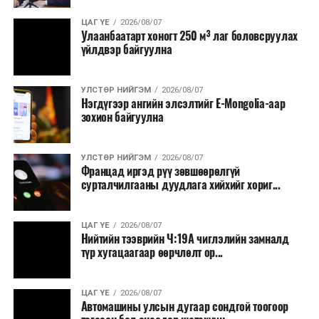
ЦАГ ҮЕ
2026/08/07
Улаанбаатарт хоногт 250 м³ лаг боловсруулах
үйлдвэр байгуулна
УЛСТӨР НИЙГЭМ
2026/08/07
Нэгдүгээр ангийн элсэлтийг E-Mongolia-аар
зохион байгуулна
УЛСТӨР НИЙГЭМ
2026/08/07
Францад иргэд рүү зөвшөөрөлгүй
сурталчилгааны дуудлага хийхийг хориг...
ЦАГ ҮЕ
2026/08/07
Нийтийн тээврийн Ч:19А чиглэлийн замналд
түр хугацаагаар өөрчлөлт ор...
ЦАГ ҮЕ
2026/08/07
Автомашины улсын дугаар сондгой тоогоор