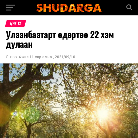
ЦАГ ҮЕ
Улаанбаатарт өдөртөө 22 хэм
дулаан
Огноо:
4 жил 11 сар.өмнө
,
2021/09/10