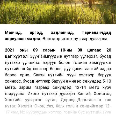
Малчид, иргэд, хадланчид, тариаланчдад
зориулсан мэдээ:
Өнөөдөр ихэнх нутгаар дулаарна.
2021 оны 09 сарын 10-ны 08 цагаас 20
цаг хүртэл:
Зүүн аймгуудын нутгаар үүлэрхэг, бусад
нутгаар үүлшинэ. Баруун болон төвийн аймгуудын
нутгийн хойд хэсгээр бороо, дуу цахилгаантай аадар
бороо орно. Салхи нутгийн зүүн хэсгээр баруун
хойноос, бусад нутгаар баруун өмнөөс секундэд 5-10
метр, зарим газраар секундэд 12-14 метр хүрч
ширүүснэ. Ихэнх нутгаар дулаарч Хангай, Хөвсгөл,
Хэнтийн уулархаг нутаг, Дорнод-Дарьгангын тал
нутаг, Хэрлэн, Онон, Улз, Халх голын хөндийгөөр 12-
17 хэм, Их нууруудын хотгор, говийн бүс нутгийн зүүн