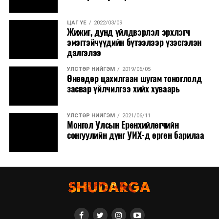
ЦАГ ҮЕ
2022/03/09
Жижиг, дунд үйлдвэрлэл эрхлэгч
эмэгтэйчүүдийн бүтээлээр үзэсгэлэн
дэлгэлээ
УЛСТӨР НИЙГЭМ
2019/06/05
Өнөөдөр цахилгаан шугам тоноглолд
засвар үйлчилгээ хийх хуваарь
УЛСТӨР НИЙГЭМ
2021/06/11
Монгол Улсын Ерөнхийлөгчийн
сонгуулийн дүнг УИХ-д өргөн барилаа