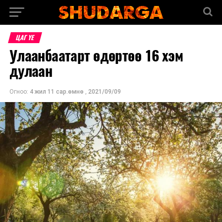
ЦАГ ҮЕ
Улаанбаатарт өдөртөө 16 хэм
дулаан
Огноо:
4 жил 11 сар.өмнө
,
2021/09/09