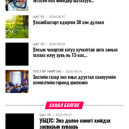
төгссөн бол өнөөдөр шатахуун...
ЦАГ ҮЕ
2026/08/07
Улаанбаатарт өдөртөө 30 хэм дулаан
ЦАГ ҮЕ
2026/08/06
Улсын чанартай хатуу хучилттай авто замын
талаас илүү хувь нь 13-аас...
УЛСТӨР НИЙГЭМ
2026/08/06
Засгийн газар энэ оныг дуустал санхүүгийн
хэмнэлтийн горимд шилжинэ
САНАЛ БОЛГОХ
ЦАГ ҮЕ
2025/09/01
УБЦТС: Энэ долоо хоногт хийгдэх
засварын хуваарь