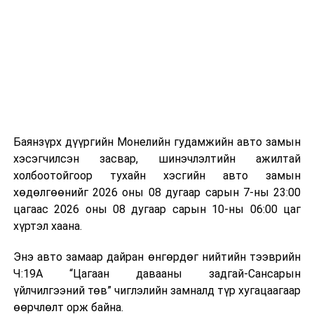
байгууламжаас гардаг лагийг байгаль орчинд аюулгүй
мэдээллээ.
аргаар боловсруулж, эзлэхүүнийг эрс бууруулах
зориулалттай. Лагийг өндөр температурт шатааснаар
эзлэхүүн нь 90 хүртэл хувиар буурч, бактери, вирус
болон бусад өвчин үүсгэгч бичил биетнийг устгах
боломжтой.
Түүнчлэн шаталтын явцад үүсэх дулааныг цахилгаан
болон дулааны эрчим хүч үйлдвэрлэхэд ашиглаж
Баянзүрх дүүргийн Монелийн гудамжийн авто замын
болдог. Зарим технологийн хувьд шаталтын дараа
хэсэгчилсэн засвар, шинэчлэлтийн ажилтай
үлдэх үнснээс фосфор зэрэг ашигт эрдсийг сэргээн
холбоотойгоор тухайн хэсгийн авто замын
авах боломжтой аж.
хөдөлгөөнийг 2026 оны 08 дугаар сарын 7-ны 23:00
цагаас 2026 оны 08 дугаар сарын 10-ны 06:00 цаг
Япон, Герман, Швейцар, Нидерланд, Өмнөд Солонгос
хүртэл хаана.
зэрэг улс лаг хатаах, шатаах технологийг ашиглаж
байна. Тухайлбал, Германд лаг шатаах үйлдвэрээс
Энэ авто замаар дайран өнгөрдөг нийтийн тээврийн
гарсан үнснээс фосфор сэргээн авах технологи
Ч:19А “Цагаан давааны задгай-Сансарын
ашигладаг бол Нидерландад төвлөрсөн лаг
үйлчилгээний төв” чиглэлийн замналд түр хугацаагаар
боловсруулах үйлдвэрүүдээр дулаан, цахилгаан
өөрчлөлт орж байна.