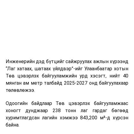
цагийн менежмент, мэдээлэл дамжуулах журам,
холбогдох байгууллагуудын уялдаа холбоо, аюулгүй
ажиллагааны чиглэлээр жолооч нарыг сургалт, арга
зүйгээр хангаж байна.
Мөн зам тээврийн осол, саатал болон бусад эрсдэл,
онцгой нөхцөл үүссэн үед авах арга хэмжээ, ачаалал
ихтэй нөхцөлд тайван, зөв, шуурхай шийдвэр гаргах,
Инженерийн дэд бүтцийг сайжруулах ажлын хүрээнд
өдөр тутмын ажлын бэлэн байдлыг хангах зэрэг
“Лаг хатаах, шатаах үйлдвэр”-ийг Улаанбаатар хотын
практик ур чадварыг сургалтын хөтөлбөрт тусгажээ.
Төв цэвэрлэх байгууламжийн урд хэсэгт, нийт 40
мянган ам метр талбайд 2025-2027 онд байгуулахаар
Сургалтыг танилцуулах лекц, асуулт-хариулт,
төлөвлөжээ.
жишээнд суурилсан сургалт, багаар ажиллах дасгал,
маршрут болон тээвэрлэлтийн урсгалын зураглалтай
Одоогийн байдлаар Төв цэвэрлэх байгууламжаас
танилцах, онцгой нөхцөлд ажиллах дадлага зэрэг
хоногт дунджаар 238 тонн лаг гардаг бөгөөд
онол, практик хосолсон хэлбэрээр зохион байгуулж
хуримтлагдсан лагийн хэмжээ 843,200 м³-д хүрсэн
байна.
байна.
Сургалтын үеэр COP17 олон улсын бага хурлыг