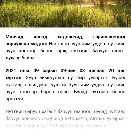
Малчид, иргэд, хадланчид, тариаланчдад
зориулсан мэдээ:
Өнөөдөр зүүн аймгуудын нутгийн
зүүн хэсгээр бороо орж, нутгийн баруун хагаст
дулаан байна.
2021 оны 09 сарын 09-ний 08 цагаас 20 цаг
хүртэл:
Зүүн аймгуудын нутгаар үүлэрхэг. Бусад
нутгаар солигдмол үүлтэй. Зүүн аймгуудын нутгийн
зүүн хэсгээр бороо орно. Бусад нутгаар бороо
орохгүй.
Нутгийн баруун хагаст баруун өмнөөс, бусад нутгаар
баруун хойноос секундэд 5-10 метр, Алтайн уулархаг
нутгаар секундэд 14-16 метр хүрч ширүүснэ.