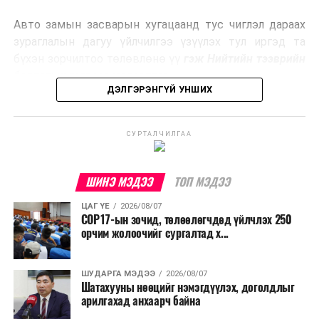
эрчим хүч үйлдвэрлэдэг.
Авто замын засварын хугацаанд тус чиглэл дараах
Ийнхүү лаг хатаах, шатаах технологийг лагийн
зураглалын дагуу үйлчилгээ үзүүлэх тул иргэд та
эзлэхүүнийг бууруулахын зэрэгцээ эрчим хүч
бүхэн зорчилтоо төлөвлөнө үү
гэж Нийтийн тээврийн
үйлдвэрлэх, нөөцийг дахин ашиглах чиглэлээр олон
бодлогын газраас мэдээллээ.
улсад өргөн ашиглаж байна.
ДЭЛГЭРЭНГҮЙ УНШИХ
СУРТАЛЧИЛГАА
ШИНЭ МЭДЭЭ
ТОП МЭДЭЭ
ЦАГ ҮЕ
2026/08/07
COP17-ын зочид, төлөөлөгчдөд үйлчлэх 250
орчим жолоочийг сургалтад х...
ШУДАРГА МЭДЭЭ
2026/08/07
Шатахууны нөөцийг нэмэгдүүлэх, доголдлыг
арилгахад анхаарч байна