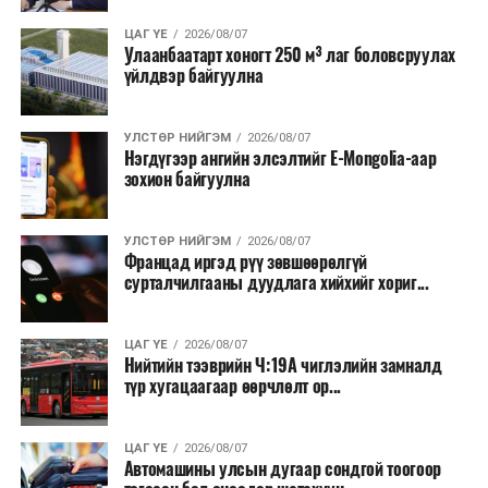
ЦАГ ҮЕ
2026/08/07
Улаанбаатарт хоногт 250 м³ лаг боловсруулах
үйлдвэр байгуулна
УЛСТӨР НИЙГЭМ
2026/08/07
Нэгдүгээр ангийн элсэлтийг E-Mongolia-аар
зохион байгуулна
УЛСТӨР НИЙГЭМ
2026/08/07
Францад иргэд рүү зөвшөөрөлгүй
сурталчилгааны дуудлага хийхийг хориг...
ЦАГ ҮЕ
2026/08/07
Нийтийн тээврийн Ч:19А чиглэлийн замналд
түр хугацаагаар өөрчлөлт ор...
ЦАГ ҮЕ
2026/08/07
Автомашины улсын дугаар сондгой тоогоор