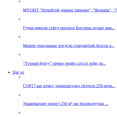
МҮОНТ "Нохойтой дөрвөн танкчин", "Яношик", "А
Гучин мянган гүйгч оролцох Бостоны алдарт мар...
Морин уралдааныг нэгдсэн стандарттай болгох а...
“Түүний буруу” орчин үеийн сэтгэл зүйн др...
Цаг үе
COP17-ын зочид, төлөөлөгчдөд үйлчлэх 250 орчи...
Улаанбаатарт хоногт 250 м³ лаг боловсруулах ...