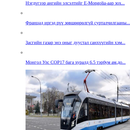
Нэгдүгээр ангийн элсэлтийг E-Mongolia-аар зох...
Францад иргэд рүү зөвшөөрөлгүй сурталчилгааны...
Засгийн газар энэ оныг дуустал санхүүгийн хэм...
Монгол Улс COP17 бага хуралд 6.5 тэрбум ам.до...