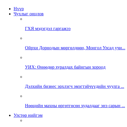
Нүүр
Чухлыг онцлов
ГХЯ мэдэгдэл гаргажээ
Ойрхи Дорнодын мөргөлдөөн, Монгол Улсад учи...
УИХ: Өнөөдөр хуралдах байнгын хороод
Дэлхийн бизнес эрхлэгч эмэгтэйчүүдийн чуулга ...
Нөөцийн махны өргөтгөсөн худалдааг энэ сарын ...
Улстөр нийгэм