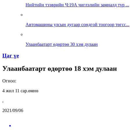
Нийтийн тээврийн Ч:19А чиглэлийн замналд түр ...
Автомашины улсын дугаар сондгой тоогоор төгсс...
Улаанбаатарт өдөртөө 30 хэм дулаан
Цаг үе
Улаанбаатарт өдөртөө 18 хэм дулаан
Огноо:
4 жил 11 сар.өмнө
,
2021/09/06