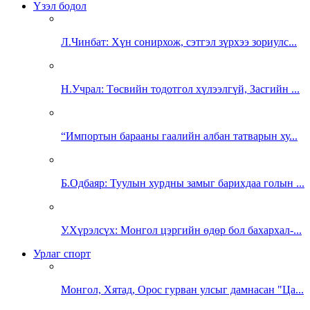
Үзэл бодол
Л.Чинбат: Хүн сонирхож, сэтгэл зүрхээ зориулс...
Н.Учрал: Төсвийн тодотгол хүлээлгүй, Засгийн ...
“Импортын барааны гаалийн албан татварын ху...
Б.Одбаяр: Туулын хурдны замыг барихдаа голын ...
У.Хүрэлсүх: Монгол цэргийн өдөр бол бахархал-...
Урлаг спорт
Монгол, Хятад, Орос гурван улсыг дамнасан "Ца...