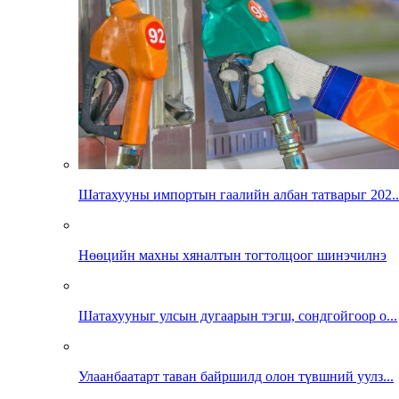
Шатахууны импортын гаалийн албан татварыг 202..
Нөөцийн махны хяналтын тогтолцоог шинэчилнэ
Шатахууныг улсын дугаарын тэгш, сондгойгоор о...
Улаанбаатарт таван байршилд олон түвшний уулз...