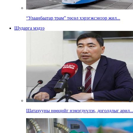
“Улаанбаатар трам” төсөл хэрэгжсэнээр жил...
Шударга мэдээ
Шатахууны нөөцийг нэмэгдүүлэх, доголдлыг арил..