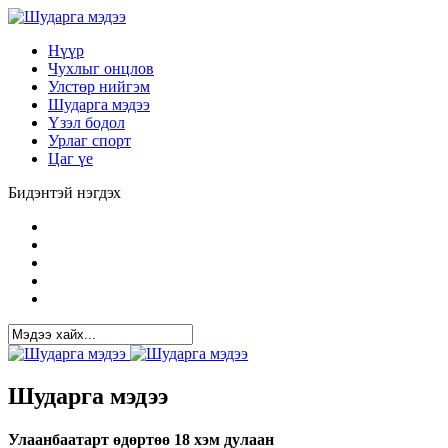
Нүүр
Чухлыг онцлов
Улстөр нийгэм
Шударга мэдээ
Үзэл бодол
Урлаг спорт
Цаг үе
Бидэнтэй нэгдэх
Шударга мэдээ
Улаанбаатарт өдөртөө 18 хэм дулаан