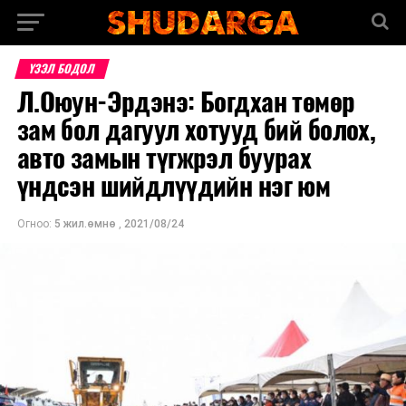
ҮЗЭЛ БОДОЛ
Л.Оюун-Эрдэнэ: Богдхан төмөр
зам бол дагуул хотууд бий болох,
авто замын түгжрэл буурах
үндсэн шийдлүүдийн нэг юм
Огноо:
5 жил.өмнө
,
2021/08/24