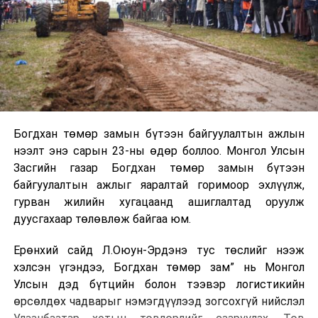
Богдхан төмөр замын бүтээн байгуулалтын ажлын
нээлт энэ сарын 23-ны өдөр боллоо. Монгол Улсын
Засгийн газар Богдхан төмөр замын бүтээн
байгуулалтын ажлыг яаралтай горимоор эхлүүлж,
гурван жилийн хугацаанд ашиглалтад оруулж
дуусгахаар төлөвлөж байгаа юм.
Ерөнхий сайд Л.Оюун-Эрдэнэ тус төслийг нээж
хэлсэн үгэндээ, Богдхан төмөр зам” нь Монгол
Улсын дэд бүтцийн болон тээвэр логистикийн
өрсөлдөх чадварыг нэмэгдүүлээд зогсохгүй нийслэл