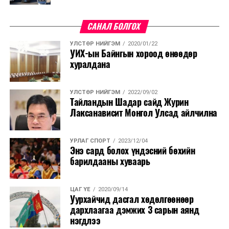
тогтоолд өөрчлөлт оруулах тухай УИХ-ын тогтоолд
оруулах өөрчлөлтийг Монгол Улсын Засгийн газрын
САНАЛ БОЛГОХ
өргөн мэдүүлснээр батлах тухай хуулийн төслийг
өргөн мэдүүлэхээр боловсрууллаа. Хэлэлцэн
УЛСТӨР НИЙГЭМ
2020/01/22
шийдвэрлэж өгөхийг хүсье” гэлээ.
УИХ-ын Байнгын хороод өнөөдөр
хуралдана
УЛСТӨР НИЙГЭМ
2022/09/02
Тайландын Шадар сайд Журин
Лаксанависит Монгол Улсад айлчилна
УРЛАГ СПОРТ
2023/12/04
Энэ сард болох үндэсний бөхийн
барилдааны хуваарь
ЦАГ ҮЕ
2020/09/14
Уурхайчид дасгал хөдөлгөөнөөр
дархлаагаа дэмжих 3 сарын аянд
нэгдлээ