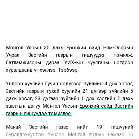
амжилт гаргадаг. Миний хувьд эх орон, иргэдийнхээ
аюулгүй байдлын төлөө ажиллаж байна гэсэн чин
сэтгэл, хариуцлага, сахилга бат, тасралтгүй суралцах
хүсэл зэрэг үнэт зүйлс амжилтад хүрэх үндэс болдог.
Онцгой байдлын байгууллагын ажил бол нэг хүний
хүчээр биш хамт олны нэгдэл, харилцан итгэлцэл,
Монгол Улсын 35 дахь Ерөнхий сайд Ням-Осорын
бэлтгэл сургалт дээр тулгуурладаг онцлогтой.
Учрал Засгийн газрын гишүүдээ томилж,
Тиймээс мэргэжлийн ур чадвар, эх оронч сэтгэлтэй
батламжилсны дараа УИХ-ын чуулганы нэгдсэн
алба хаагчидтайгаа хамтран ажиллаж, иргэдийнхээ
хуралдаанд үг хэллээ. Тэрбээр,
итгэлийг хүлээж ажиллах нь хамгийн чухал гэж
боддог.
Үндсэн хуулийн Гучин есдүгээр зүйлийн 4 дэх хэсэг,
Бидний зорилго зөвхөн үүргээ гүйцэтгэхэд бус,
Засгийн газрын тухай хуулийн 21 дүгээр зүйлийн 5
аливаа эрсдэлээс урьдчилан сэргийлж, иргэдийн амь
дахь хэсэг, 23 дугаар зүйлийн 1 дэх хэсгийн 2 дахь
нас, эд хөрөнгийг хамгаалахад чиглэгддэг. Энэ
заалтын дагуу Монгол Улсын
Ерөнхий сайд Засгийн
зорилгын төлөө хоёргүй сэтгэлээр ажиллах нь л
газрын гишүүдээ томиллоо.
бидний “нууц жор” гэж хэлмээр байна.
-Цаг хэмнэх хамгийн шилдэг арга барил тань юу
Манай Засгийн газар нийт 19 гишүүний
вэ?
бүрэлдэхүүнтэй. Үүнээс Монгол Ардын намаас 16