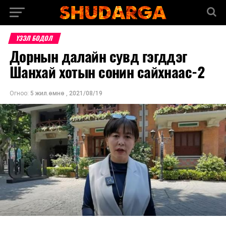
ҮЗЭЛ БОДОЛ
Дорнын далайн сувд гэгддэг
Шанхай хотын сонин сайхнаас-2
Огноо:
5 жил.өмнө
,
2021/08/19