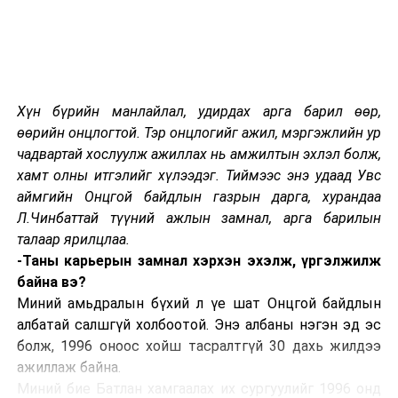
ДАРААХ МЭДЭЭ
Буянт-Ухаа олон улсын нисэх буудлын газрыг улсын
тусгай хэрэгцээнд авлаа
ӨМНӨХ МЭДЭЭ
Дорнын далайн сувд гэгддэг Шанхай хотын сонин
Хүн бүрийн манлайлал, удирдах арга барил өөр,
сайхнаас-1
өөрийн онцлогтой. Тэр онцлогийг ажил, мэргэжлийн ур
чадвартай хослуулж ажиллах нь амжилтын эхлэл болж,
хамт олны итгэлийг хүлээдэг. Тиймээс энэ удаад Увс
аймгийн Онцгой байдлын газрын дарга, хурандаа
Л.Чинбаттай түүний ажлын замнал, арга барилын
талаар ярилцлаа.
-Таны карьерын замнал хэрхэн эхэлж, үргэлжилж
байна вэ?
Миний амьдралын бүхий л үе шат Онцгой байдлын
албатай салшгүй холбоотой. Энэ албаны нэгэн эд эс
болж, 1996 оноос хойш тасралтгүй 30 дахь жилдээ
ажиллаж байна.
Миний бие Батлан хамгаалах их сургуулийг 1996 онд