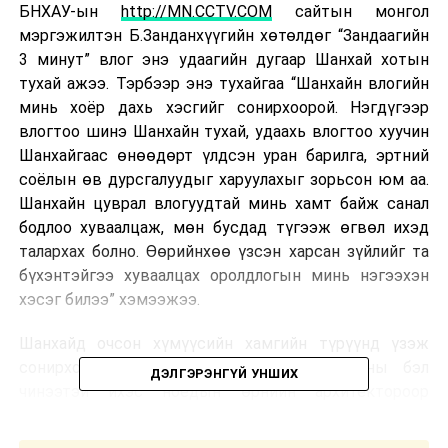
БНХАУ-ын
http://MN.CCTV.COM
сайтын монгол
мэргэжилтэн Б.Занданхүүгийн хөтөлдөг “Зандаагийн
3 минут” влог энэ удаагийн дугаар Шанхай хотын
тухай ажээ. Тэрбээр энэ тухайгаа “Шанхайн влогийн
минь хоёр дахь хэсгийг сонирхоорой. Нэгдүгээр
влогтоо шинэ Шанхайн тухай, удаахь влогтоо хуучин
Шанхайгаас өнөөдөрт үлдсэн уран барилга, эртний
соёлын өв дурсгалуудыг харуулахыг зорьсон юм аа.
Шанхайн цуврал влогуудтай минь хамт байж санал
бодлоо хуваалцаж, мөн бусдад түгээж өгвөл ихэд
талархах болно. Өөрийнхөө үзсэн харсан зүйлийг та
бүхэнтэйгээ хуваалцах оролдлогын минь нэгээхэн
хэсэг билээ” хэмээжээ.
Шанхайд очсон хүмүүсийн хамгийн түрүүнд үзэж
сонирхох ёстой газрууд, тухайлбал, хуучны бэл
ДЭЛГЭРЭНГҮЙ УНШИХ
чинээтэй ихэс ноёдын өрнийн архитектороор
захиалж бариулсан эдлэн газар эдүгээ соёлын өв
дурсгал болсон дүүргүүдээр аялжээ.