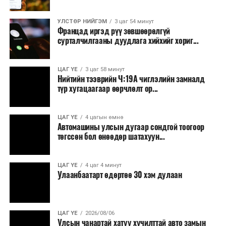
УЛСТӨР НИЙГЭМ
3 цаг 54 минут
Францад иргэд рүү зөвшөөрөлгүй
сурталчилгааны дуудлага хийхийг хориг...
ЦАГ ҮЕ
3 цаг 58 минут
Нийтийн тээврийн Ч:19А чиглэлийн замналд
түр хугацаагаар өөрчлөлт ор...
ЦАГ ҮЕ
4 цагын өмнө
Автомашины улсын дугаар сондгой тоогоор
төгссөн бол өнөөдөр шатахуун...
ЦАГ ҮЕ
4 цаг 4 минут
Улаанбаатарт өдөртөө 30 хэм дулаан
ЦАГ ҮЕ
2026/08/06
Улсын чанартай хатуу хучилттай авто замын