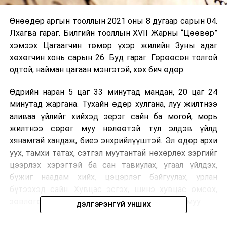
Өнөөдөр аргын тооллын 2021 оны 8 дугаар сарын 04.
Лхагва гараг. Билгийн тооллын XVII Жарны “Цөөвөр”
хэмээх Цагаагчин төмөр үхэр жилийн Зуны адаг
хөхөгчин хонь сарын 26. Буд гараг. Гөрөөсөн толгой
одтой, найман цагаан мэнгэтэй, хөх бич өдөр.
Өдрийн наран 5 цаг 33 минутад мандан, 20 цаг 24
минутад жаргана. Тухайн өдөр хулгана, луу жилтнээ
аливаа үйлийг хийхэд эерэг сайн ба могой, морь
жилтнээ сөрөг муу нөлөөтэй тул элдэв үйлд
хянамгай хандаж, биеэ энхрийлүүштэй. Эл өдөр архи
уух, тамхи татах, сэтгэл муутантай нөхөрлөх зэргийг
цээрлэх хэрэгтэй ба сан тавиулах, угаал үйлдэх,
бүжиг наадам хийх, цэцэрлэг байгуулах, урлан
бүтээхэд сайн. Хувцас эсгэх, шинэ хувцас өмсөх,
зөвлөгөө хийх, сэтгэлд сэвтэй газарт очиход муу.
ДЭЛГЭРЭНГҮЙ УНШИХ
Өдрийн сайн цаг нь хулгана, үхэр, луу, могой, хонь,