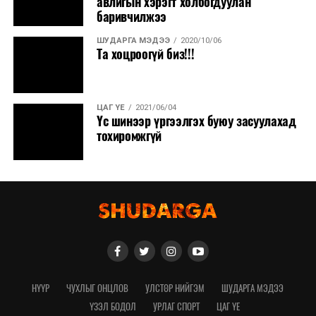
авлигын хэрэгт холбогдуулан
баривчилжээ
ШУДАРГА МЭДЭЭ
2020/10/06
Та хоцроогүй биз!!!
ЦАГ ҮЕ
2021/06/04
Үс шинээр үргээлгэх буюу засуулахад
тохиромжгүй
НҮҮР
ЧУХЛЫГ ОНЦЛОВ
УЛСТӨР НИЙГЭМ
ШУДАРГА МЭДЭЭ
ҮЗЭЛ БОДОЛ
УРЛАГ СПОРТ
ЦАГ ҮЕ