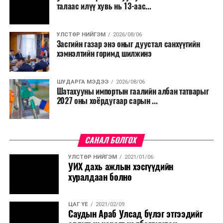
талаас илүү хувь нь 13-аас...
УЛСТӨР НИЙГЭМ
2026/08/06
Засгийн газар энэ оныг дуустал санхүүгийн
хэмнэлтийн горимд шилжинэ
ШУДАРГА МЭДЭЭ
2026/08/06
Шатахууны импортын гаалийн албан татварыг
2027 оны хоёрдугаар сарын ...
САНАЛ БОЛГОХ
УЛСТӨР НИЙГЭМ
2021/01/06
УИХ дахь ажлын хэсгүүдийн
хуралдаан болно
ЦАГ ҮЕ
2021/02/09
Саудын Араб Улсад бүлэг этгээдийг