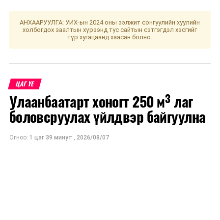
нохой болой. Хол газар яваар одогсод зүүн урагш
мөрөө гаргавал зохистой. Үс шинээр үргээлгэх буюу
АНХААРУУЛГА: УИХ-ын 2024 оны ээлжит сонгуулийн хуулийн
холбогдох заалтын хүрээнд тус сайтын сэтгэгдэл хэсгийг
засуулбал жаргал үргэлжид ирнэ хэмээжээ.
түр хугацаанд хаасан болно.
УНШСАН:
2709
ДАРААХ МЭДЭЭ
Өнөөдөр Улаанбаатарт ажиллах дархлаажуулалтын
ЦАГ ҮЕ
цэгүүд
Улаанбаатарт хоногт 250 м³ лаг
ӨМНӨХ МЭДЭЭ
боловсруулах үйлдвэр байгуулна
Д.Сумъяабазар: Өглөөний жишиг гудамжийг дүүрэг
бүрд үе шаттай байгуулна
Огноо:
1 цаг 39 минут
,
2026/08/07