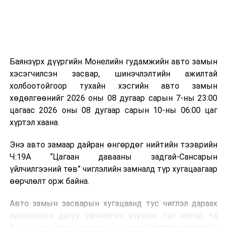
эзлэхүүн нь 90 хүртэл хувиар буурч, бактери, вирус
болон бусад өвчин үүсгэгч бичил биетнийг устгах
боломжтой.
Түүнчлэн шаталтын явцад үүсэх дулааныг цахилгаан
болон дулааны эрчим хүч үйлдвэрлэхэд ашиглаж
Баянзүрх дүүргийн Монелийн гудамжийн авто замын
болдог. Зарим технологийн хувьд шаталтын дараа
хэсэгчилсэн засвар, шинэчлэлтийн ажилтай
үлдэх үнснээс фосфор зэрэг ашигт эрдсийг сэргээн
холбоотойгоор тухайн хэсгийн авто замын
авах боломжтой аж.
хөдөлгөөнийг 2026 оны 08 дугаар сарын 7-ны 23:00
цагаас 2026 оны 08 дугаар сарын 10-ны 06:00 цаг
Япон, Герман, Швейцар, Нидерланд, Өмнөд Солонгос
хүртэл хаана.
зэрэг улс лаг хатаах, шатаах технологийг ашиглаж
байна. Тухайлбал, Германд лаг шатаах үйлдвэрээс
Энэ авто замаар дайран өнгөрдөг нийтийн тээврийн
гарсан үнснээс фосфор сэргээн авах технологи
Ч:19А “Цагаан давааны задгай-Сансарын
ашигладаг бол Нидерландад төвлөрсөн лаг
үйлчилгээний төв” чиглэлийн замналд түр хугацаагаар
боловсруулах үйлдвэрүүдээр дулаан, цахилгаан
өөрчлөлт орж байна.
эрчим хүч үйлдвэрлэдэг.
Авто замын засварын хугацаанд тус чиглэл дараах
Ийнхүү лаг хатаах, шатаах технологийг лагийн
зураглалын дагуу үйлчилгээ үзүүлэх тул иргэд та
эзлэхүүнийг бууруулахын зэрэгцээ эрчим хүч