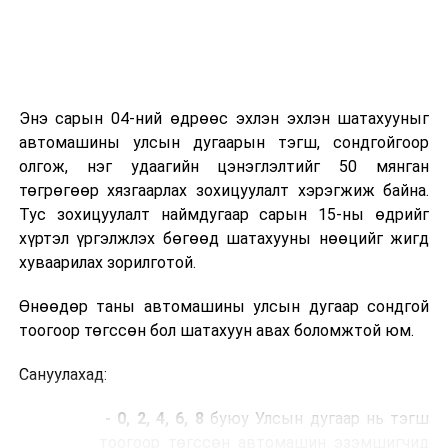
Энэ сарын 04-ний өдрөөс эхлэн эхлэн шатахууныг
автомашины улсын дугаарын тэгш, сондгойгоор
олгож, нэг удаагийн цэнэглэлтийг 50 мянган
төгрөгөөр хязгаарлах зохицуулалт хэрэгжиж байна.
Тус зохицуулалт наймдугаар сарын 15-ны өдрийг
хүртэл үргэлжлэх бөгөөд шатахууны нөөцийг жигд
хуваарилах зорилготой.
Өнөөдөр таны автомашины улсын дугаар сондгой
тоогоор төгссөн бол шатахуун авах боломжтой юм.
Сануулахад:
- 0, 2, 4, 6, 8
буюу Улсын дугаар нь тэгш
тоогоор төгссөн автомашин эзэмшигчид