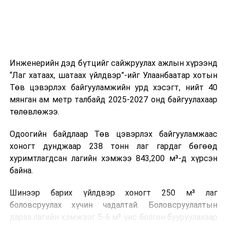
Инженерийн дэд бүтцийг сайжруулах ажлын хүрээнд
“Лаг хатаах, шатаах үйлдвэр”-ийг Улаанбаатар хотын
Төв цэвэрлэх байгууламжийн урд хэсэгт, нийт 40
мянган ам метр талбайд 2025-2027 онд байгуулахаар
төлөвлөжээ.
Одоогийн байдлаар Төв цэвэрлэх байгууламжаас
хоногт дунджаар 238 тонн лаг гардаг бөгөөд
хуримтлагдсан лагийн хэмжээ 843,200 м³-д хүрсэн
байна.
Шинээр барих үйлдвэр хоногт 250 м³ лаг
боловсруулах хүчин чадалтай. Боловсруулалтын
дараа лагийн хэмжээг 5-6 м³ үнс болгон бууруулахаар