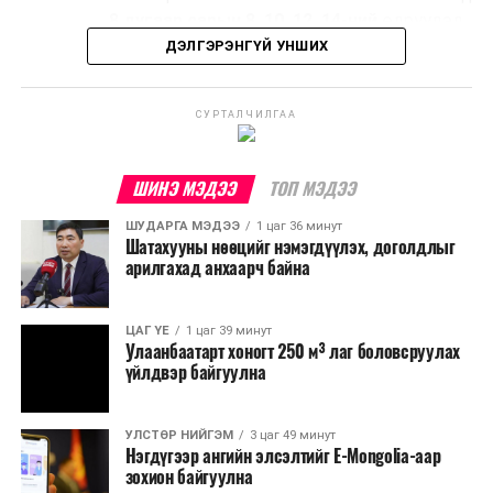
8 дугаар сарын 8, 10, 12, 14-ний
өдрүүдэд,
ДЭЛГЭРЭНГҮЙ УНШИХ
- 1, 3, 5, 7, 9
буюу Улсын дугаар нь сондгой
тоогоор төгссөн автомашин эзэмшигчид
СУРТАЛЧИЛГАА
8 дугаар сарын 7, 9, 11, 13, 15-ны
өдрүүдэд шатахуун авна.
ШИНЭ МЭДЭЭ
ТОП МЭДЭЭ
Иргэд, жолооч та бүхэн хуваарийн дагуу шатахуун
түгээх станцуудаар үйлчлүүлнэ үү.
ШУДАРГА МЭДЭЭ
1 цаг 36 минут
Шатахууны нөөцийг нэмэгдүүлэх, доголдлыг
арилгахад анхаарч байна
ЦАГ ҮЕ
1 цаг 39 минут
Улаанбаатарт хоногт 250 м³ лаг боловсруулах
үйлдвэр байгуулна
УЛСТӨР НИЙГЭМ
3 цаг 49 минут
Нэгдүгээр ангийн элсэлтийг E-Mongolia-аар
зохион байгуулна