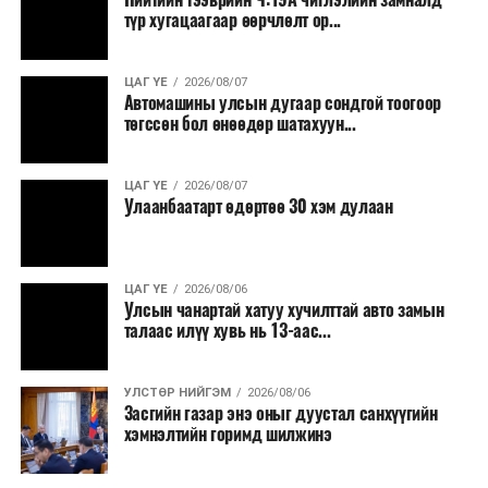
түр хугацаагаар өөрчлөлт ор...
ЦАГ ҮЕ
2026/08/07
Автомашины улсын дугаар сондгой тоогоор
төгссөн бол өнөөдөр шатахуун...
ЦАГ ҮЕ
2026/08/07
Улаанбаатарт өдөртөө 30 хэм дулаан
ЦАГ ҮЕ
2026/08/06
Улсын чанартай хатуу хучилттай авто замын
талаас илүү хувь нь 13-аас...
УЛСТӨР НИЙГЭМ
2026/08/06
Засгийн газар энэ оныг дуустал санхүүгийн
хэмнэлтийн горимд шилжинэ