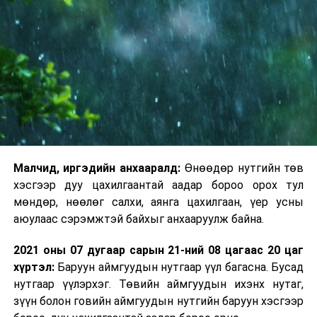
Малчид, иргэдийн анхааралд:
Өнөөдөр нутгийн төв
хэсгээр дуу цахилгаантай аадар бороо орох тул
мөндөр, нөөлөг салхи, аянга цахилгаан, үер усны
аюулаас сэрэмжтэй байхыг анхааруулж байна.
2021 оны 07 дугаар сарын 21-ний 08 цагаас 20 цаг
хүртэл:
Баруун аймгуудын нутгаар үүл багасна. Бусад
нутгаар үүлэрхэг. Төвийн аймгуудын ихэнх нутаг,
зүүн болон говийн аймгуудын нутгийн баруун хэсгээр