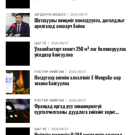
ШУДАРГА МЭДЭЭ
2026/08/07
Шатахууны нөөцийг нэмэгдүүлэх, доголдлыг
арилгахад анхаарч байна
ЦАГ ҮЕ
2026/08/07
Улаанбаатарт хоногт 250 м³ лаг боловсруулах
үйлдвэр байгуулна
УЛСТӨР НИЙГЭМ
2026/08/07
Нэгдүгээр ангийн элсэлтийг E-Mongolia-аар
зохион байгуулна
УЛСТӨР НИЙГЭМ
2026/08/07
Францад иргэд рүү зөвшөөрөлгүй
сурталчилгааны дуудлага хийхийг хориг...
ЦАГ ҮЕ
2026/08/07
Нийтийн тээврийн Ч:19А чиглэлийн замналд