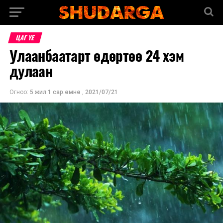
ЦАГ ҮЕ
Улаанбаатарт өдөртөө 24 хэм
дулаан
Огноо:
5 жил 1 сар.өмнө
,
2021/07/21