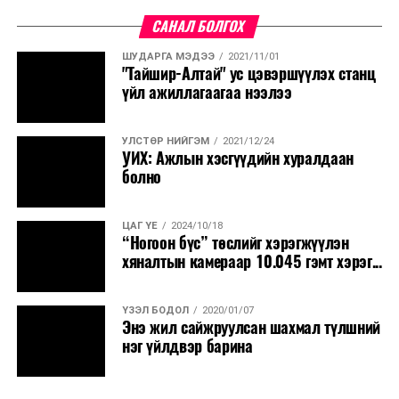
САНАЛ БОЛГОХ
ШУДАРГА МЭДЭЭ
2021/11/01
"Тайшир-Алтай" ус цэвэршүүлэх станц
үйл ажиллагаагаа нээлээ
УЛСТӨР НИЙГЭМ
2021/12/24
УИХ: Ажлын хэсгүүдийн хуралдаан
болно
ЦАГ ҮЕ
2024/10/18
“Ногоон бүс” төслийг хэрэгжүүлэн
хяналтын камераар 10.045 гэмт хэрэг...
ҮЗЭЛ БОДОЛ
2020/01/07
Энэ жил сайжруулсан шахмал түлшний
нэг үйлдвэр барина