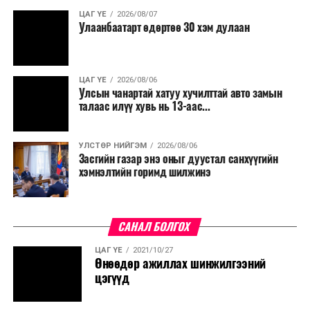
ЦАГ ҮЕ
2026/08/07
Улаанбаатарт өдөртөө 30 хэм дулаан
ЦАГ ҮЕ
2026/08/06
Улсын чанартай хатуу хучилттай авто замын
талаас илүү хувь нь 13-аас...
УЛСТӨР НИЙГЭМ
2026/08/06
Засгийн газар энэ оныг дуустал санхүүгийн
хэмнэлтийн горимд шилжинэ
САНАЛ БОЛГОХ
ЦАГ ҮЕ
2021/10/27
Өнөөдөр ажиллах шинжилгээний
цэгүүд