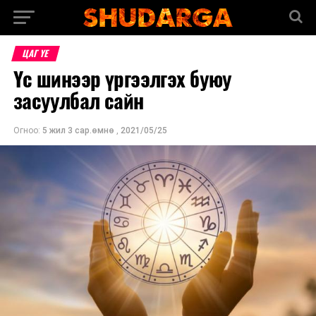
ЦАГ ҮЕ
Үс шинээр үргээлгэх буюу
засуулбал сайн
Огноо:
5 жил 3 сар.өмнө
,
2021/05/25