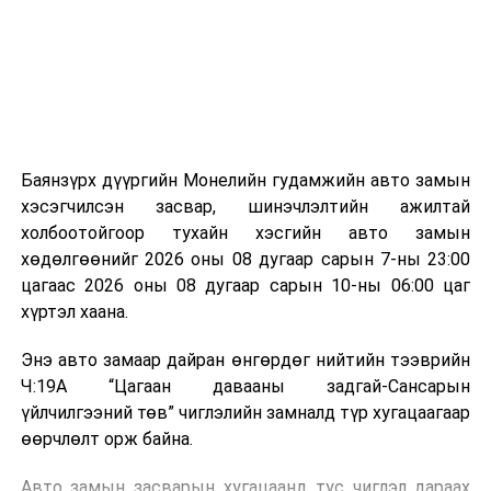
зориулалттай. Лагийг өндөр температурт шатааснаар
эзлэхүүн нь 90 хүртэл хувиар буурч, бактери, вирус
болон бусад өвчин үүсгэгч бичил биетнийг устгах
боломжтой.
Түүнчлэн шаталтын явцад үүсэх дулааныг цахилгаан
болон дулааны эрчим хүч үйлдвэрлэхэд ашиглаж
Баянзүрх дүүргийн Монелийн гудамжийн авто замын
болдог. Зарим технологийн хувьд шаталтын дараа
хэсэгчилсэн засвар, шинэчлэлтийн ажилтай
үлдэх үнснээс фосфор зэрэг ашигт эрдсийг сэргээн
холбоотойгоор тухайн хэсгийн авто замын
авах боломжтой аж.
хөдөлгөөнийг 2026 оны 08 дугаар сарын 7-ны 23:00
цагаас 2026 оны 08 дугаар сарын 10-ны 06:00 цаг
Япон, Герман, Швейцар, Нидерланд, Өмнөд Солонгос
хүртэл хаана.
зэрэг улс лаг хатаах, шатаах технологийг ашиглаж
байна. Тухайлбал, Германд лаг шатаах үйлдвэрээс
Энэ авто замаар дайран өнгөрдөг нийтийн тээврийн
гарсан үнснээс фосфор сэргээн авах технологи
Ч:19А “Цагаан давааны задгай-Сансарын
ашигладаг бол Нидерландад төвлөрсөн лаг
үйлчилгээний төв” чиглэлийн замналд түр хугацаагаар
боловсруулах үйлдвэрүүдээр дулаан, цахилгаан
өөрчлөлт орж байна.
эрчим хүч үйлдвэрлэдэг.
Авто замын засварын хугацаанд тус чиглэл дараах