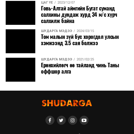
ЦАГ ҮЕ
2023/12/07
Говь-Алтай аймгийн Бугат суманд
салхины дундаж хурд 34 м/с хүрч
салхилж байна
ШУДАРГА МЭДЭЭ
2024/03/15
Том малын зүй бус хорогдол улсын
хэмжээнд 3.5 сая болжээ
ШУДАРГА МЭДЭЭ
2021/02/25
Ерөнхийлөгч өө тайланд чинь Таны
оффшор алга