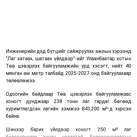
холбогдох байгууллагуудын уялдаа холбоо, аюулгүй
ажиллагааны чиглэлээр жолооч нарыг сургалт, арга
зүйгээр хангаж байна.
Мөн зам тээврийн осол, саатал болон бусад эрсдэл,
онцгой нөхцөл үүссэн үед авах арга хэмжээ, ачаалал
ихтэй нөхцөлд тайван, зөв, шуурхай шийдвэр гаргах,
Инженерийн дэд бүтцийг сайжруулах ажлын хүрээнд
өдөр тутмын ажлын бэлэн байдлыг хангах зэрэг
“Лаг хатаах, шатаах үйлдвэр”-ийг Улаанбаатар хотын
практик ур чадварыг сургалтын хөтөлбөрт тусгажээ.
Төв цэвэрлэх байгууламжийн урд хэсэгт, нийт 40
мянган ам метр талбайд 2025-2027 онд байгуулахаар
Сургалтыг танилцуулах лекц, асуулт-хариулт,
төлөвлөжээ.
жишээнд суурилсан сургалт, багаар ажиллах дасгал,
маршрут болон тээвэрлэлтийн урсгалын зураглалтай
Одоогийн байдлаар Төв цэвэрлэх байгууламжаас
танилцах, онцгой нөхцөлд ажиллах дадлага зэрэг
хоногт дунджаар 238 тонн лаг гардаг бөгөөд
онол, практик хосолсон хэлбэрээр зохион байгуулж
хуримтлагдсан лагийн хэмжээ 843,200 м³-д хүрсэн
байна.
байна.
Сургалтын үеэр COP17 олон улсын бага хурлыг
Шинээр барих үйлдвэр хоногт 250 м³ лаг
зохион байгуулах Үндэсний хорооны Ажлын алба,
боловсруулах хүчин чадалтай. Боловсруулалтын