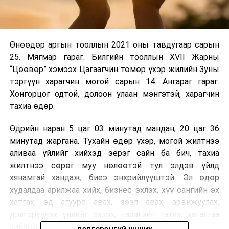
Өнөөдөр аргын тооллын 2021 оны тавдугаар сарын
25. Мягмар гараг. Билгийн тооллын XVII Жарны
“Цөөвөр” хэмээх Цагаагчин төмөр үхэр жилийн Зуны
тэргүүн харагчин могой сарын 14. Ангараг гараг.
Хонгорцог одтой, долоон улаан мэнгэтэй, харагчин
тахиа өдөр.
Өдрийн наран 5 цаг 03 минутад мандан, 20 цаг 36
минутад жаргана. Тухайн өдөр үхэр, могой жилтнээ
аливаа үйлийг хийхэд эерэг сайн ба бич, тахиа
жилтнээ сөрөг муу нөлөөтэй тул элдэв үйлд
хянамгай хандаж, биеэ энхрийлүүштэй. Эл өдөр
худалдаа арилжаа хийх, бизнес эхлэх, хүү сангийн эх
хатгах, эд агуурс авах, зээл авах, арвижуулах,
дэлгэрүүлэх үйлийг эхлэх, гарагийг тахих, хагалгаа
хийлгэх, буг дарах, газрын ам бооход сайн.