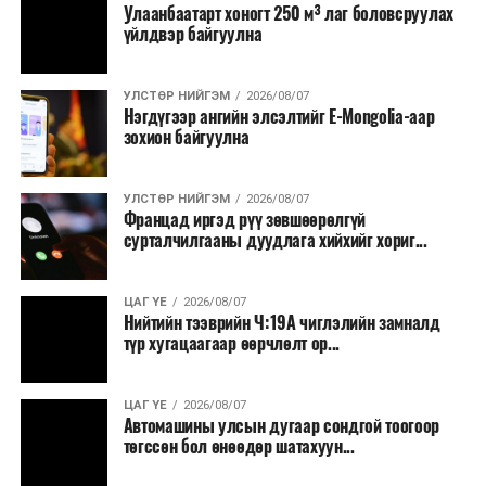
Улаанбаатарт хоногт 250 м³ лаг боловсруулах
үйлдвэр байгуулна
УЛСТӨР НИЙГЭМ
2026/08/07
Нэгдүгээр ангийн элсэлтийг E-Mongolia-аар
зохион байгуулна
УЛСТӨР НИЙГЭМ
2026/08/07
Францад иргэд рүү зөвшөөрөлгүй
сурталчилгааны дуудлага хийхийг хориг...
ЦАГ ҮЕ
2026/08/07
Нийтийн тээврийн Ч:19А чиглэлийн замналд
түр хугацаагаар өөрчлөлт ор...
ЦАГ ҮЕ
2026/08/07
Автомашины улсын дугаар сондгой тоогоор
төгссөн бол өнөөдөр шатахуун...