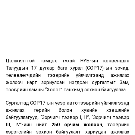
Цөлжилттэй тэмцэх тухай НҮБ-ын конвенцын
Талуудын 17 дугаар бага хурал (COP17)-ын зочид,
төлөөлөгчдийн тээврийн үйлчилгээнд ажиллах
жолооч нарт зориулсан нэгдсэн сургалтыг Зам,
тээврийн яамны “Хөсөг” танхимд зохион байгууллаа.
Сургалтад COP17-ын үеэр автотээврийн үйлчилгээнд
ажиллах төрийн болон хувийн хэвшлийн
байгууллагууд, “Зорчигч тээвэр I, II”, “Зорчигч тээвэр
III, IV”-ийн нийт
250 орчим жолооч
, тээврийн
хэрэгслийн зохион байгуулалт хариуцан ажиллах