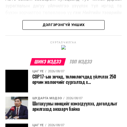
Ийнхүү лаг хатаах, шатаах технологийг лагийн
зураглалын дагуу үйлчилгээ үзүүлэх тул иргэд та
эзлэхүүнийг бууруулахын зэрэгцээ эрчим хүч
бүхэн зорчилтоо төлөвлөнө үү
гэж Нийтийн тээврийн
үйлдвэрлэх, нөөцийг дахин ашиглах чиглэлээр олон
бодлогын газраас мэдээллээ.
улсад өргөн ашиглаж байна.
ДЭЛГЭРЭНГҮЙ УНШИХ
СУРТАЛЧИЛГАА
ШИНЭ МЭДЭЭ
ТОП МЭДЭЭ
ЦАГ ҮЕ
2026/08/07
COP17-ын зочид, төлөөлөгчдөд үйлчлэх 250
орчим жолоочийг сургалтад х...
ШУДАРГА МЭДЭЭ
2026/08/07
Шатахууны нөөцийг нэмэгдүүлэх, доголдлыг
арилгахад анхаарч байна
ЦАГ ҮЕ
2026/08/07