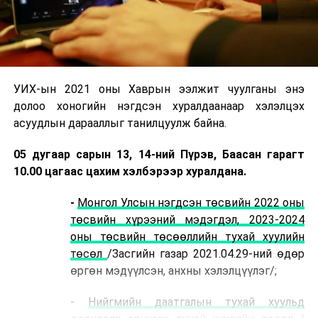
УИХ-ын 2021 оны Хаврын ээлжит чуулганы энэ
долоо хоногийн нэгдсэн хуралдаанаар хэлэлцэх
асуудлын дарааллыг танилцуулж байна.
05 дугаар сарын 13, 14-ний Пүрэв, Баасан гарагт
10.00 цагаас цахим хэлбэрээр хуралдана.
-
Монгол Улсын нэгдсэн төсвийн 2022 оны
төсвийн хүрээний мэдэгдэл, 2023-2024
оны төсвийн төсөөллийн тухай хуулийн
төсөл
/Засгийн газар 2021.04.29-ний өдөр
өргөн мэдүүлсэн, анхны хэлэлцүүлэг/;
-
Нийгмийн даатгалын тухай хуульд