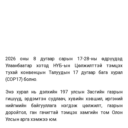
2026 оны 8 дугаар сарын 17-28-ны өдрүүдэд
Улаанбаатар хотод НҮБ-ын Цөлжилттэй тэмцэх
тухай конвенцын Талуудын 17 дугаар бага хурал
(COP17) болно.
Энэ хурал нь дэлхийн 197 улсын Засгийн газрын
гишүүд, эрдэмтэн судлаач, хувийн хэвшил, иргэний
нийгмийн байгууллага нэгдэж цөлжилт, газрын
доройтол, ган гачигтай тэмцэх хамгийн том Олон
Улсын арга хэмжээ юм.