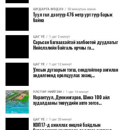
нэгжийг 375 мянга хүртэлх еврогоор торгох
ШУДАРГА МЭДЭЭ
50 минутын өмнө
боломжтой. Харин хэрэглэгч өөрөө зөвшөөрсөн,
Туул гол дээгүүр 476 метр урт гүүр барьж
эсвэл тухайн компанитай өмнө нь гэрээний
байна
харилцаатай бөгөөд шинэ үйлчилгээ санал болгож
буй тохиолдолд хориг үйлчлэхгүй. Иргэд
ЦАГ ҮЕ
1 цаг 2 минут
зөвшөөрөлгүй дуудлагын талаар төрийн цахим
Сарьсан багваахайтай холбоотой дуудлагыг
хуудсаар мэдээлэх боломжтой.
Нийслэлийн байгаль орчны га...
Шинэ хууль Францын зах зээлд үйлчилдэг гадаадын
ЦАГ ҮЕ
1 цаг 12 минут
дуудлагын төвүүдэд нөлөөлөхөөр байна. Тухайлбал,
Улсын дугаарын тэгш, сондгойгоор ангилан
Мароккогийн дуудлагын төвүүдийн орлогын 80 гаруй
хөдөлгөөнд оролцуулах зохиц...
хувь Францын зах зээлээс бүрддэг бөгөөд тус улсын
40–50 мянган ажлын байр эрсдэлд орж болзошгүйг
УЛСТӨР НИЙГЭМ
1 цаг 16 минут
Мароккогийн хөдөлмөр эрхлэлтийн сайд мэдэгджээ.
Нарантуул, Дүнжингарав, Шинэ 100 айл
худалдааны төвүүдийн авто зогсо...
ЦАГ ҮЕ
1 цаг 20 минут
КОП17-д ажиллах онцгой байдлын