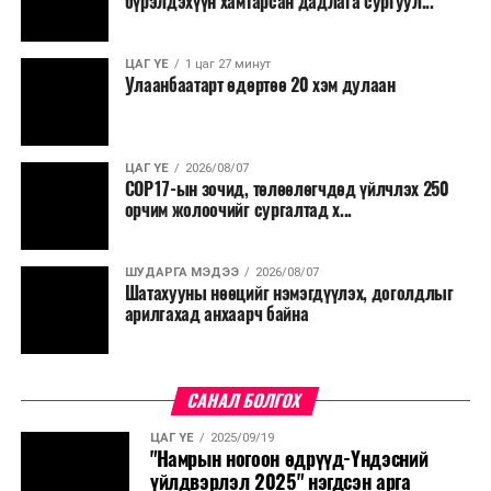
бүрэлдэхүүн хамтарсан дадлага сургуул...
ЦАГ ҮЕ
1 цаг 27 минут
Улаанбаатарт өдөртөө 20 хэм дулаан
ЦАГ ҮЕ
2026/08/07
COP17-ын зочид, төлөөлөгчдөд үйлчлэх 250
орчим жолоочийг сургалтад х...
ШУДАРГА МЭДЭЭ
2026/08/07
Шатахууны нөөцийг нэмэгдүүлэх, доголдлыг
арилгахад анхаарч байна
САНАЛ БОЛГОХ
ЦАГ ҮЕ
2025/09/19
"Намрын ногоон өдрүүд-Үндэсний
үйлдвэрлэл 2025" нэгдсэн арга