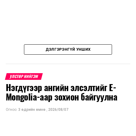
ДЭЛГЭРЭНГҮЙ УНШИХ
УЛСТӨР НИЙГЭМ
Нэгдүгээр ангийн элсэлтийг E-
Mongolia-аар зохион байгуулна
Огноо:
3 өдрийн өмнө
,
2026/08/07