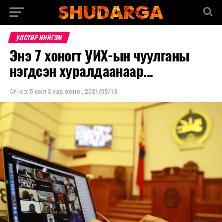
УЛСТӨР НИЙГЭМ
Энэ 7 хоногт УИХ-ын чуулганы
нэгдсэн хуралдаанаар...
Огноо:
5 жил 3 сар.өмнө
,
2021/05/13