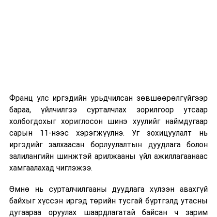
2026 оны 9 дүгээр сарын 1-нээс цахимаар
эхэлнэ.
2026 оны 9 дүгээр сарын 14-нөөс танхимаар
үргэлжилнэ.
Оюутны дотуур байр
Франц улс иргэдийн урьдчилсан зөвшөөрөлгүйгээр
2026 оны 9 дүгээр сарын 13-наас оюутнуудыг
бараа, үйлчилгээ сурталчлах зорилгоор утсаар
дотуур байранд оруулж эхэлнэ.
холбогдохыг хориглосон шинэ хуулийг наймдугаар
Сургууль, цэцэрлэгийн үйл ажиллагааны
сарын 11-нээс хэрэгжүүлнэ. Уг зохицуулалт нь
зохицуулалт
иргэдийг залхаасан борлуулалтын дуудлага болон
залилангийн шинжтэй арилжааны үйл ажиллагаанаас
2026 оны 8 дугаар сарын 17–28-ны өдрүүдэд
хамгаалахад чиглэжээ.
нийслэлийн бүх сургууль, цэцэрлэгт ажлын
Өмнө нь сурталчилгааны дуудлага хүлээн авахгүй
байранд элсэлт, бүртгэл болон бусад аливаа
байхыг хүссэн иргэд төрийн тусгай бүртгэлд утасны
арга хэмжээ зохион байгуулахгүй болно.
дугаараа оруулах шаардлагатай байсан ч зарим