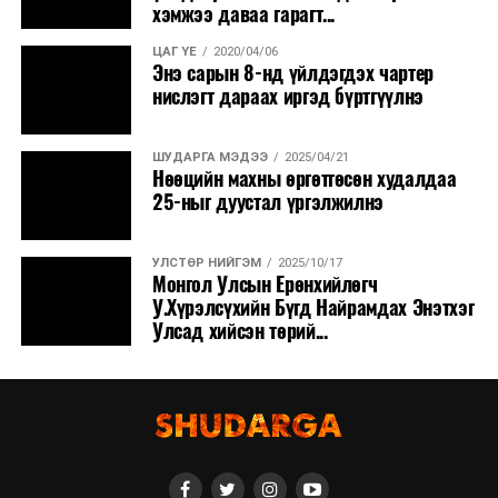
хэмжээ даваа гарагт...
ЦАГ ҮЕ
2020/04/06
Энэ сарын 8-нд үйлдэгдэх чартер
нислэгт дараах иргэд бүртгүүлнэ
ШУДАРГА МЭДЭЭ
2025/04/21
Нөөцийн махны өргөтгөсөн худалдаа
25-ныг дуустал үргэлжилнэ
УЛСТӨР НИЙГЭМ
2025/10/17
Монгол Улсын Ерөнхийлөгч
У.Хүрэлсүхийн Бүгд Найрамдах Энэтхэг
Улсад хийсэн төрий...