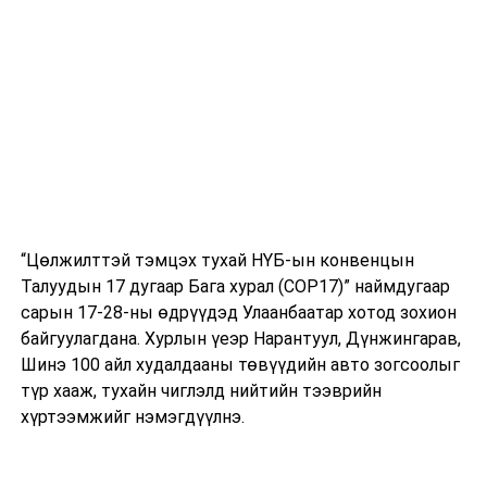
Улаанбаатарт өдөртөө 16 хэм дулаан
“Цөлжилттэй тэмцэх тухай НҮБ-ын конвенцын
Талуудын 17 дугаар Бага хурал (COP17)” наймдугаар
сарын 17-28-ны өдрүүдэд Улаанбаатар хотод зохион
байгуулагдана. Хурлын үеэр Нарантуул, Дүнжингарав,
Шинэ 100 айл худалдааны төвүүдийн авто зогсоолыг
түр хааж, тухайн чиглэлд нийтийн тээврийн
хүртээмжийг нэмэгдүүлнэ.