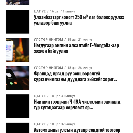
Зайлшгүй шаардлагагүй тоног төхөөрөмж,
ЦАГ ҮЕ
16 цаг 11 минут
тавилга, автомашин худалдан авах;
Улаанбаатарт хоногт 250 м³ лаг боловсруулах
үйлдвэр байгуулна
Батлан хамгаалах, хууль зүйн салбараас бусад
сургалт, дадлага;
УЛСТӨР НИЙГЭМ
18 цаг 21 минут
Хуулиар заавал мэдээлэхээс бусад кино,
Нэгдүгээр ангийн элсэлтийг E-Mongolia-аар
контент, хэвлэлийн зардал;
зохион байгуулна
Заавал олгохоос бусад тэтгэмж, урамшуулал.
УЛСТӨР НИЙГЭМ
18 цаг 26 минут
Санхүүгийн хэмнэлтийн горимыг 2026 оны
Францад иргэд рүү зөвшөөрөлгүй
арванхоёрдугаар сарын 31 хүртэл мөрдөнө. Харин
сурталчилгааны дуудлага хийхийг хориг...
эрүүл мэндийн салбар уг хэмнэлтийн горимд
хамрагдахгүй бөгөөд цэцэрлэг, сургуулийн хүүхдийн
ЦАГ ҮЕ
18 цаг 30 минут
эрт илрүүлэг, вакцинжуулалт, томуу, томуу төст
Нийтийн тээврийн Ч:19А чиглэлийн замналд
өвчний эсрэг арга хэмжээ зэрэг зайлшгүй
түр хугацаагаар өөрчлөлт ор...
шаардлагатай ажлууд төлөвлөгөөний дагуу
үргэлжилнэ гэж Ерөнхий сайд Н.Учрал онцоллоо.
ЦАГ ҮЕ
18 цаг 32 минут
Автомашины улсын дугаар сондгой тоогоор
Мөн бүх шатны төсвийн ерөнхийлөн захирагч нарт