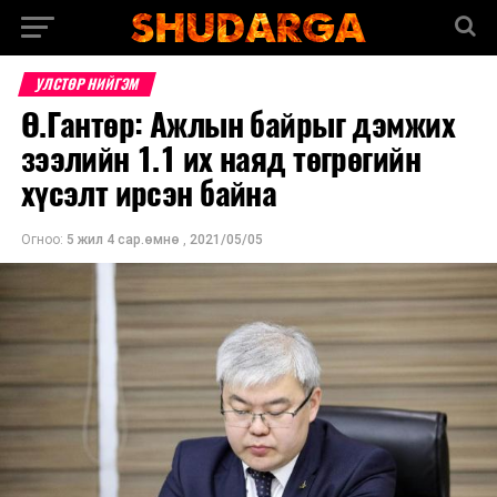
УЛСТӨР НИЙГЭМ
Ө.Гантөр: Ажлын байрыг дэмжих
зээлийн 1.1 их наяд төгрөгийн
хүсэлт ирсэн байна
Огноо:
5 жил 4 сар.өмнө
,
2021/05/05