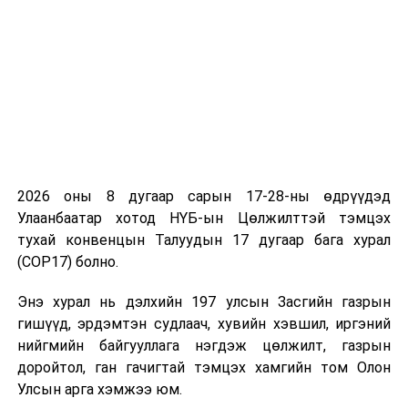
Ажлын байрыг дэмжих зээлийг банкууд гаргахгүй
байна гэсэн яриа их байна. Энэ тал дээр тайлбар
хэлээч. Мөн эх үүсвэр дуусах уу?
“Ажлын байрыг дэмжих зээл”-ийн олгох нийт
хэмжээ банкны системийн хэмжээнд 2 их наяд
төгрөг байгаа. Тус зээлийн эх үүсвэрийн хувьд
банкууд өөрсдийн эх үүсвэрээр санхүүжүүлж байгаа
2026 оны 8 дугаар сарын 17-28-ны өдрүүдэд
бөгөөд олгох зээлийн нийт хэмжээг Монголбанкнаас
Улаанбаатар хотод НҮБ-ын Цөлжилттэй тэмцэх
банк тус бүрт тогтоож өгч байгаа. Мөн банк болгоны
тухай конвенцын Талуудын 17 дугаар бага хурал
эх үүсвэр харилцан адилгүй тул ирж буй зээлийн
(COP17) болно.
хүсэлтийн хэмжээ, олгоод байгаа зээлийн хэмжээ
зэргээ харгалзан хүсэлт хүлээж авахыг зогсоох эсэх
Энэ хурал нь дэлхийн 197 улсын Засгийн газрын
асуудлыг тухайн банк өөрөө шийдэх байх. Манай
гишүүд, эрдэмтэн судлаач, хувийн хэвшил, иргэний
банкны хувьд зээлийн хүсэлтийг хэвийн авч байгаа.
нийгмийн байгууллага нэгдэж цөлжилт, газрын
Хэдий хөл хориотой байгаа ч харилцааны
доройтол, ган гачигтай тэмцэх хамгийн том Олон
менежерүүд зайнаас зээлийн хүсэлтийг судалж,
Улсын арга хэмжээ юм.
банкны зээлийн хороо цахимаар хуралдаж зээлийг