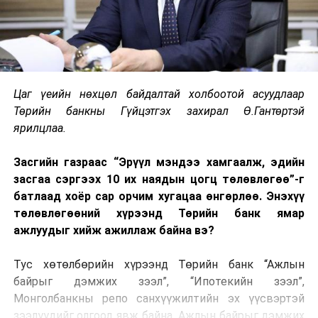
Цаг үеийн нөхцөл байдалтай холбоотой асуудлаар
Төрийн банкны Гүйцэтгэх захирал Ө.Гантөртэй
ярилцлаа.
Засгийн газраас “Эрүүл мэндээ хамгаалж, эдийн
засгаа сэргээх 10 их наядын цогц төлөвлөгөө”-г
батлаад хоёр сар орчим хугацаа өнгөрлөө. Энэхүү
төлөвлөгөөний хүрээнд Төрийн банк ямар
ажлуудыг хийж ажиллаж байна вэ?
Тус хөтөлбөрийн хүрээнд Төрийн банк “Ажлын
байрыг дэмжих зээл”, “Ипотекийн зээл”,
Монголбанкны репо санхүүжилтийн эх үүсвэртэй
зээлүүдийг олгоод явж байна. Ажлын байрыг дэмжих