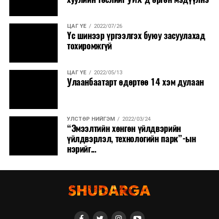
ЦАГ ҮЕ
2022/07/26
Үс шинээр үргээлгэх буюу засуулахад
тохиромжгүй
ЦАГ ҮЕ
2022/05/13
Улаанбаатарт өдөртөө 14 хэм дулаан
УЛСТӨР НИЙГЭМ
2022/03/24
“Эмээлтийн хөнгөн үйлдвэрийн
үйлдвэрлэл, технологийн парк”-ын
нэрийг...