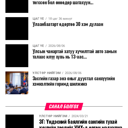
төгссөн бол өнөөдөр шатахуун...
салбар бүрдээ урсгал зардлыг 20 хувиар бууруулах,
нөхөн томилгоо хийхгүй байх, аялал, амралт, зугаалга,
ЦАГ ҮЕ
18 цаг 36 минут
хамт олны урлаг, спортын арга хэмжээг зохион
Улаанбаатарт өдөртөө 30 хэм дулаан
байгуулахгүй байх, төрийн албанд шинэ орон тоо бий
болгохгүй байх, эрчим хүчний хэрэглээг хэмнэх, хурал,
сургалтыг цахим хэлбэрт шилжүүлэх, төрийн албан
ЦАГ ҮЕ
2026/08/06
хаагчдыг зарим өдрүүдэд цахимаар ажиллуулах арга
Улсын чанартай хатуу хучилттай авто замын
хэмжээг үргэлжлүүлэхийг үүрэг болголоо.
талаас илүү хувь нь 13-аас...
Төсвийн сахилга бат сайжирч, эдийн засгийн нөхцөл
УЛСТӨР НИЙГЭМ
2026/08/06
байдал хэвийн болсон тохиолдолд эдгээр
Засгийн газар энэ оныг дуустал санхүүгийн
хязгаарлалтыг үе шаттайгаар сулруулах юм.
хэмнэлтийн горимд шилжинэ
САНАЛ БОЛГОХ
УЛСТӨР НИЙГЭМ
2024/03/21
ЗГ: Үндэсний баялгийн сангийн тухай
хуулийн төслийг УИХ-д өргөн мэдүүлнэ