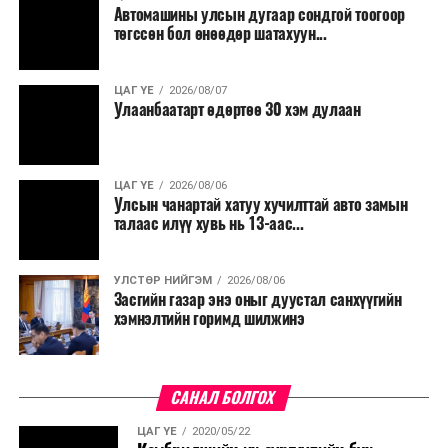
Автомашины улсын дугаар сондгой тоогоор
төгссөн бол өнөөдөр шатахуун...
ЦАГ ҮЕ
2026/08/07
Улаанбаатарт өдөртөө 30 хэм дулаан
ЦАГ ҮЕ
2026/08/06
Улсын чанартай хатуу хучилттай авто замын
талаас илүү хувь нь 13-аас...
УЛСТӨР НИЙГЭМ
2026/08/06
Засгийн газар энэ оныг дуустал санхүүгийн
хэмнэлтийн горимд шилжинэ
САНАЛ БОЛГОХ
ЦАГ ҮЕ
2020/05/22