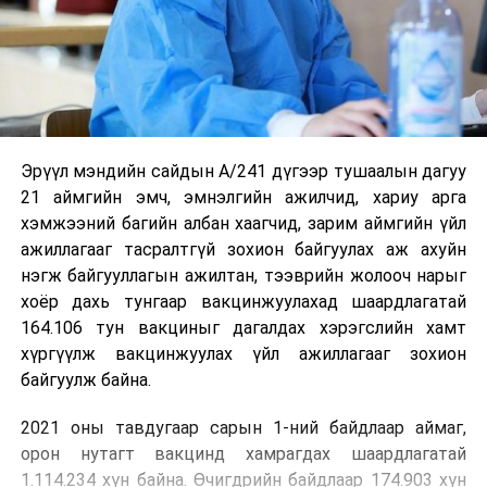
Эрүүл мэндийн сайдын А/241 дүгээр тушаалын дагуу
21 аймгийн эмч, эмнэлгийн ажилчид, хариу арга
хэмжээний багийн албан хаагчид, зарим аймгийн үйл
ажиллагааг тасралтгүй зохион байгуулах аж ахуйн
нэгж байгууллагын ажилтан, тээврийн жолооч нарыг
хоёр дахь тунгаар вакцинжуулахад шаардлагатай
164.106 тун вакциныг дагалдах хэрэгслийн хамт
хүргүүлж вакцинжуулах үйл ажиллагааг зохион
байгуулж байна.
2021 оны тавдугаар сарын 1-ний байдлаар аймаг,
орон нутагт вакцинд хамрагдах шаардлагатай
1.114.234 хүн байна. Өчигдрийн байдлаар 174.903 хүн