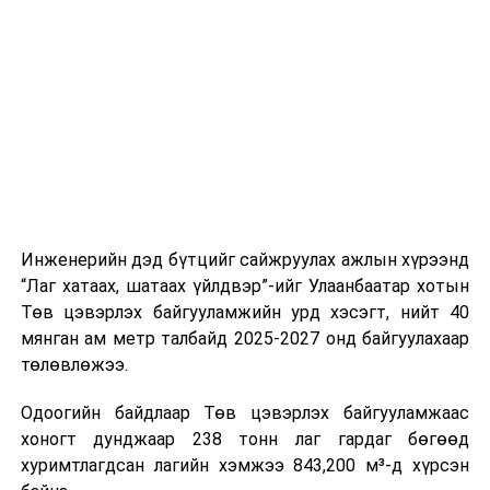
буудал болон арга хэмжээний байршилд хүргэх үе
шат, маршрут, хөдөлгөөний зохион байгуулалт,
цагийн менежмент, мэдээлэл дамжуулах журам,
холбогдох байгууллагуудын уялдаа холбоо, аюулгүй
ажиллагааны чиглэлээр жолооч нарыг сургалт, арга
зүйгээр хангаж байна.
Мөн зам тээврийн осол, саатал болон бусад эрсдэл,
онцгой нөхцөл үүссэн үед авах арга хэмжээ, ачаалал
ихтэй нөхцөлд тайван, зөв, шуурхай шийдвэр гаргах,
Инженерийн дэд бүтцийг сайжруулах ажлын хүрээнд
өдөр тутмын ажлын бэлэн байдлыг хангах зэрэг
“Лаг хатаах, шатаах үйлдвэр”-ийг Улаанбаатар хотын
практик ур чадварыг сургалтын хөтөлбөрт тусгажээ.
Төв цэвэрлэх байгууламжийн урд хэсэгт, нийт 40
мянган ам метр талбайд 2025-2027 онд байгуулахаар
Сургалтыг танилцуулах лекц, асуулт-хариулт,
төлөвлөжээ.
жишээнд суурилсан сургалт, багаар ажиллах дасгал,
маршрут болон тээвэрлэлтийн урсгалын зураглалтай
Одоогийн байдлаар Төв цэвэрлэх байгууламжаас
танилцах, онцгой нөхцөлд ажиллах дадлага зэрэг
хоногт дунджаар 238 тонн лаг гардаг бөгөөд
онол, практик хосолсон хэлбэрээр зохион байгуулж
хуримтлагдсан лагийн хэмжээ 843,200 м³-д хүрсэн
байна.