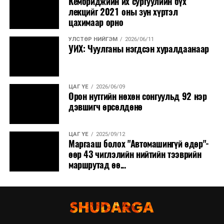
Кембриджийн их сургуулийн бүх
лекцийг 2021 оны зун хүртэл
цахимаар орно
УЛСТӨР НИЙГЭМ
2026/06/11
УИХ: Чуулганы нэгдсэн хуралдаанаар
ЦАГ ҮЕ
2026/06/09
Орон нутгийн нөхөн сонгуульд 92 нэр
дэвшигч өрсөлдөнө
ЦАГ ҮЕ
2025/09/12
Маргааш болох "Автомашингүй өдөр"-
өөр 43 чиглэлийн нийтийн тээврийн
маршрутад өө...