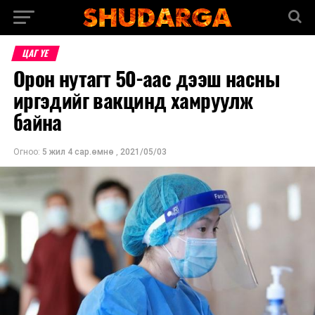
ЦАГ ҮЕ
Орон нутагт 50-аас дээш насны
иргэдийг вакцинд хамруулж
байна
Огноо:
5 жил 4 сар.өмнө
,
2021/05/03