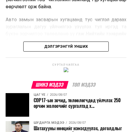
боловсруулах үйлдвэрүүдээр дулаан, цахилгаан
өөрчлөлт орж байна.
эрчим хүч үйлдвэрлэдэг.
Авто замын засварын хугацаанд тус чиглэл дараах
Ийнхүү лаг хатаах, шатаах технологийг лагийн
зураглалын дагуу үйлчилгээ үзүүлэх тул иргэд та
эзлэхүүнийг бууруулахын зэрэгцээ эрчим хүч
бүхэн зорчилтоо төлөвлөнө үү
гэж Нийтийн тээврийн
үйлдвэрлэх, нөөцийг дахин ашиглах чиглэлээр олон
бодлогын газраас мэдээллээ.
улсад өргөн ашиглаж байна.
ДЭЛГЭРЭНГҮЙ УНШИХ
СУРТАЛЧИЛГАА
ШИНЭ МЭДЭЭ
ТОП МЭДЭЭ
ЦАГ ҮЕ
2026/08/07
COP17-ын зочид, төлөөлөгчдөд үйлчлэх 250
орчим жолоочийг сургалтад х...
ШУДАРГА МЭДЭЭ
2026/08/07
Шатахууны нөөцийг нэмэгдүүлэх, доголдлыг