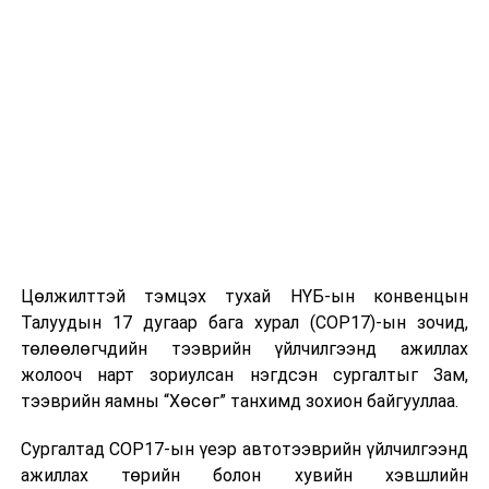
дээш насныхныг нэн тэргүүнд вакцинжуулахаар
2021 оны дөрөвдүгээр сарын 30-
наас тавдугаар сарын 1-ний өдрүүдэд 11 аймагт
22.000 хүн тун вакцин түгээжээ.
2021 оны тавдугаар сарын 2-ны өдөр нийт 11
аймгийн 18 эмнэлгийн машин, долоон цагдаагийн
машинаар 93.000 хүн тун вакциныг түгээлээ.
УНШСАН:
2376
ДАРААХ МЭДЭЭ
Цөлжилттэй тэмцэх тухай НҮБ-ын конвенцын
УИХ дахь намын бүлэг, ажлын хэсгүүд өнөөдөр
Талуудын 17 дугаар бага хурал (COP17)-ын зочид,
хуралдана
төлөөлөгчдийн тээврийн үйлчилгээнд ажиллах
ӨМНӨХ МЭДЭЭ
жолооч нарт зориулсан нэгдсэн сургалтыг Зам,
Д.Сумъяабазар: Хүчирхэг сэтгүүл зүйн төлөөх үйлсэд
тээврийн яамны “Хөсөг” танхимд зохион байгууллаа.
амжилт хүсье
Сургалтад COP17-ын үеэр автотээврийн үйлчилгээнд
ажиллах төрийн болон хувийн хэвшлийн