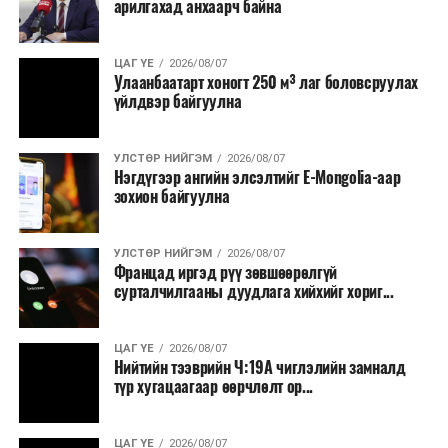
арилгахад анхаарч байна
ЦАГ ҮЕ
2026/08/07
Улаанбаатарт хоногт 250 м³ лаг боловсруулах
үйлдвэр байгуулна
УЛСТӨР НИЙГЭМ
2026/08/07
Нэгдүгээр ангийн элсэлтийг E-Mongolia-аар
зохион байгуулна
УЛСТӨР НИЙГЭМ
2026/08/07
Францад иргэд рүү зөвшөөрөлгүй
сурталчилгааны дуудлага хийхийг хориг...
ЦАГ ҮЕ
2026/08/07
Нийтийн тээврийн Ч:19А чиглэлийн замналд
түр хугацаагаар өөрчлөлт ор...
ЦАГ ҮЕ
2026/08/07