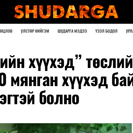
ОНЦЛОВ
УЛСТӨР НИЙГЭМ
ШУДАРГА МЭДЭЭ
ҮЗЭЛ БОДОЛ
УРЛ
ийн хүүхэд” төсли
0 мянган хүүхэд ба
эгтэй болно