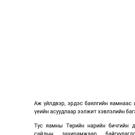
Аж үйлдвэр, эрдэс баялгийн яамнаас 
үеийн асуудлаар ээлжит хэвлэлийн бага
Тус яамны Төрийн нарийн бичгийн д
сайдын захирамжаар байгуулагд