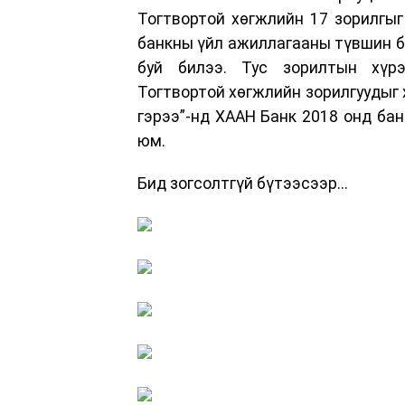
Тогтвортой хөгжлийн 17 зорилгыг
банкны үйл ажиллагааны түвшин б
буй билээ. Тус зорилтын хүрэ
Тогтвортой хөгжлийн зорилгуудыг 
гэрээ”-нд ХААН Банк 2018 онд бан
юм.
Бид зогсолтгүй бүтээсээр...