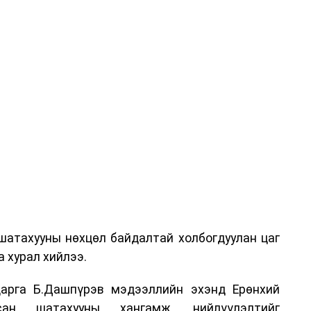
шатахууны нөхцөл байдалтай холбогдуулан цаг
 хурал хийлээ.
арга Б.Дашпүрэв мэдээллийн эхэнд Ерөнхий
сан шатахууны хангамж, нийлүүлэлтийг