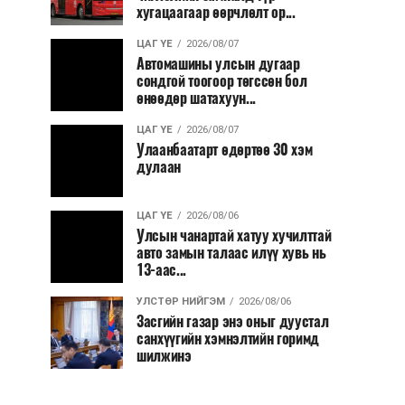
хугацаагаар өөрчлөлт ор...
ЦАГ ҮЕ
2026/08/07
Автомашины улсын дугаар
сондгой тоогоор төгссөн бол
өнөөдөр шатахуун...
ЦАГ ҮЕ
2026/08/07
Улаанбаатарт өдөртөө 30 хэм
дулаан
ЦАГ ҮЕ
2026/08/06
Улсын чанартай хатуу хучилттай
авто замын талаас илүү хувь нь
13-аас...
УЛСТӨР НИЙГЭМ
2026/08/06
Засгийн газар энэ оныг дуустал
санхүүгийн хэмнэлтийн горимд
шилжинэ