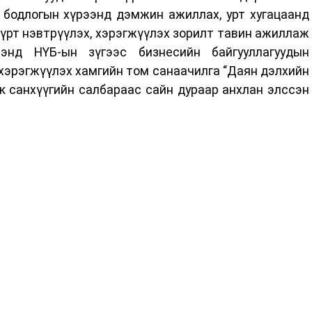
 бодлогын хүрээнд дэмжин ажиллах, урт хугацаанд
үрт нэвтрүүлэх, хэрэгжүүлэх зорилт тавин ажиллаж
энд НҮБ-ын зүгээс бизнесийн байгууллагуудын
хэрэгжүүлэх хамгийн том санаачилга “Даян дэлхийн
к санхүүгийн салбараас сайн дураар анхлан элссэн