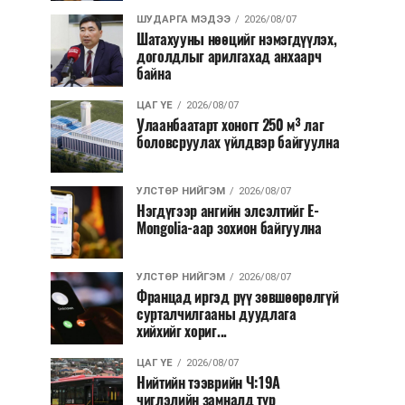
ШУДАРГА МЭДЭЭ
2026/08/07
Шатахууны нөөцийг нэмэгдүүлэх,
доголдлыг арилгахад анхаарч
байна
ЦАГ ҮЕ
2026/08/07
Улаанбаатарт хоногт 250 м³ лаг
боловсруулах үйлдвэр байгуулна
УЛСТӨР НИЙГЭМ
2026/08/07
Нэгдүгээр ангийн элсэлтийг E-
Mongolia-аар зохион байгуулна
УЛСТӨР НИЙГЭМ
2026/08/07
Францад иргэд рүү зөвшөөрөлгүй
сурталчилгааны дуудлага
хийхийг хориг...
ЦАГ ҮЕ
2026/08/07
Нийтийн тээврийн Ч:19А
чиглэлийн замналд түр