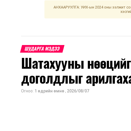
АНХААРУУЛГА: УИХ-ын 2024 оны ээлжит сон
хэсги
ШУДАРГА МЭДЭЭ
Шатахууны нөөцийг
доголдлыг арилгах
Огноо:
1 өдрийн өмнө
,
2026/08/07