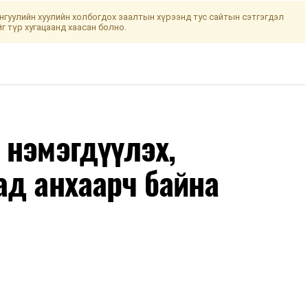
гуулийн хуулийн холбогдох заалтын хүрээнд тус сайтын сэтгэгдэл
йг түр хугацаанд хаасан болно.
 нэмэгдүүлэх,
ад анхаарч байна