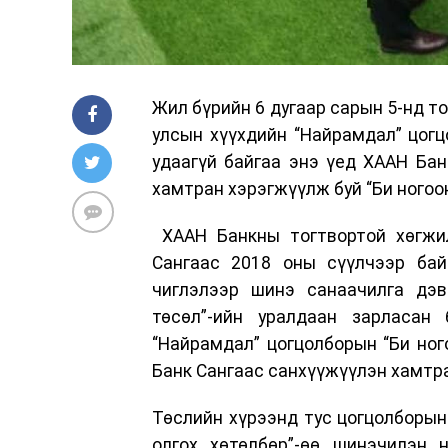
Жил бүрийн 6 дугаар сарын 5-нд т
улсын хүүхдийн “Найрамдал” цогц
удаагүй байгаа энэ үед ХААН Бан
хамтран хэрэгжүүлж буй “Би ногоо
ХААН Банкны тогтвортой хөгжил
Сангаас 2018 оны сүүлчээр бай
чиглэлээр шинэ санаачилга дэв
төсөл”-ийн уралдаан зарласан
“Найрамдал” цогцолборын “Би ног
Банк Сангаас санхүүжүүлэн хамтр
Төслийн хүрээнд тус цогцолборын
олгох хөтөлбөр”-өө шинэчилэн 