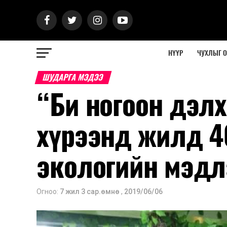
НҮҮР
ЧУХЛЫГ 
ШУДАРГА МЭДЭЭ
“Би ногоон дэлх
хүрээнд жилд 4
экологийн мэдл
Огноо:
7 жил 3 сар.өмнө
,
2019/06/06