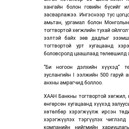
хангайн болон говийн бүсийг и
засварлажээ. Ингэснээр тус цогц
амьтан, ургамал болон Монголын
тогтвортой хөгжлийн тухай ойлголт
ээлтэй байх зөв дадлыг эзэмш
тогтвортой урт хугацаанд хэр
боловсролд цаашлаад төлөвшилд ху
“Би ногоон дэлхийн хүүхэд” т
зуслангийн I ээлжийн 500 гаруй 
анхны амрагчид боллоо.
ХААН Банкны тогтвортой хөгжил, 
өнгөрсөн хугацаанд хүүхэд залуус
хөтөлбөр хэрэгжүүлж ирсэн төд
хэрэгжүүлэх тэргүүлэх чиглэл
компанийн нийгмийн хариуцлаг