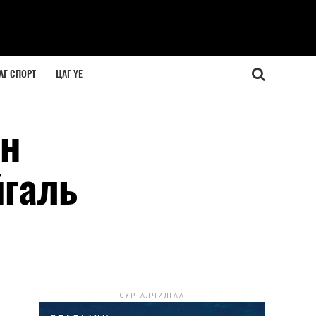
АГ СПОРТ
ЦАГ ҮЕ
йн
йгаль
СУРТАЛЧИЛГАА