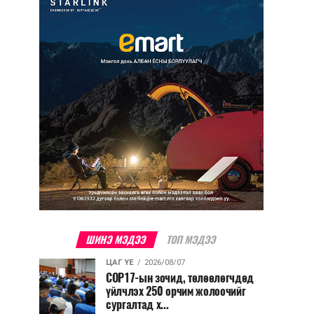
ШИНЭ МЭДЭЭ
ТОП МЭДЭЭ
ЦАГ ҮЕ
2026/08/07
COP17-ын зочид, төлөөлөгчдөд
үйлчлэх 250 орчим жолоочийг
сургалтад х...