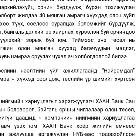
лэрхийлэхүйц орчин бүрдүүлж, бүрэн тохижуулан
олборт жилдээ 40 мянган амрагч хүүхдэд олон зүйл
хоо түүх, соёлоос суралцах боломжийг бүрдүүлж,
, байгаль дэлхийгээ хайрлах, хүрээлэн буй орчиндоо
үүлэхийг зорьж буй юм. Тиймээс энэ төсөл нь
эгжин олон мянган хүүхэд багачуудын мэдлэг,
вь нэмрээ оруулах чухал ач холбогдолтой билээ.
өслийн нээлтийн үйл ажиллагаанд “Найрамдал”
амрагч хүүхэд оролцож, төслийн үр шимийг хүртсэн
нийгмийн хариуцлагыг хэрэгжүүлэгч ХААН Банк Сан
ын боловсрол, байгаль орчны чиглэлээр олон төсөл,
ийгүй цаашид ч компанийн нийгмийн хариуцлагаа
д авч үзэх юм. ХААН Банк хоёр жилийн өмнөөс
ын ажлуудаа өргөжүүлэн НҮБ-аас тодорхойлсон