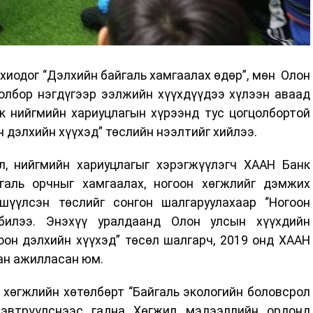
охиодог “Дэлхийн байгаль хамгаалах өдөр”, мөн Олон
олбор нэгдүгээр ээлжийн хүүхдүүдээ хүлээн аваад
к нийгмийн хариуцлагын хүрээнд тус цогцолбортой
н дэлхийн хүүхэд” төслийн нээлтийг хийлээ.
, нийгмийн хариуцлагыг хэрэгжүүлэгч ХААН Банк
галь орчныг хамгаалах, ногоон хөгжлийг дэмжих
шүүлсэн төслийг сонгон шалгаруулахаар “Ногоон
 билээ. Энэхүү уралдаанд Олон улсын хүүхдийн
оон дэлхийн хүүхэд” төсөл шалгарч, 2019 онд ХААН
ан ажилласан юм.
 хөгжлийн хөтөлбөрт “Байгаль экологийн боловсрол
нэвтрүүлснээс гадна Хөгжил мэдээллийн ордонд