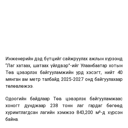
цагийн менежмент, мэдээлэл дамжуулах журам,
холбогдох байгууллагуудын уялдаа холбоо, аюулгүй
ажиллагааны чиглэлээр жолооч нарыг сургалт, арга
зүйгээр хангаж байна.
Мөн зам тээврийн осол, саатал болон бусад эрсдэл,
онцгой нөхцөл үүссэн үед авах арга хэмжээ, ачаалал
ихтэй нөхцөлд тайван, зөв, шуурхай шийдвэр гаргах,
Инженерийн дэд бүтцийг сайжруулах ажлын хүрээнд
өдөр тутмын ажлын бэлэн байдлыг хангах зэрэг
“Лаг хатаах, шатаах үйлдвэр”-ийг Улаанбаатар хотын
практик ур чадварыг сургалтын хөтөлбөрт тусгажээ.
Төв цэвэрлэх байгууламжийн урд хэсэгт, нийт 40
мянган ам метр талбайд 2025-2027 онд байгуулахаар
Сургалтыг танилцуулах лекц, асуулт-хариулт,
төлөвлөжээ.
жишээнд суурилсан сургалт, багаар ажиллах дасгал,
маршрут болон тээвэрлэлтийн урсгалын зураглалтай
Одоогийн байдлаар Төв цэвэрлэх байгууламжаас
танилцах, онцгой нөхцөлд ажиллах дадлага зэрэг
хоногт дунджаар 238 тонн лаг гардаг бөгөөд
онол, практик хосолсон хэлбэрээр зохион байгуулж
хуримтлагдсан лагийн хэмжээ 843,200 м³-д хүрсэн
байна.
байна.
Сургалтын үеэр COP17 олон улсын бага хурлыг