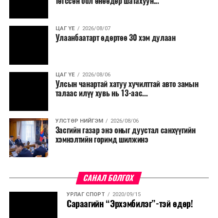
төгссөн бол өнөөдөр шатахуун...
ЦАГ ҮЕ
2026/08/07
Улаанбаатарт өдөртөө 30 хэм дулаан
ЦАГ ҮЕ
2026/08/06
Улсын чанартай хатуу хучилттай авто замын
талаас илүү хувь нь 13-аас...
УЛСТӨР НИЙГЭМ
2026/08/06
Засгийн газар энэ оныг дуустал санхүүгийн
хэмнэлтийн горимд шилжинэ
САНАЛ БОЛГОХ
УРЛАГ СПОРТ
2020/09/15
Сараагийн “Эрхэмбилэг”-тэй өдөр!