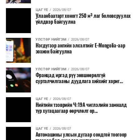
ЦАГ ҮЕ
2026/08/07
Улаанбаатарт хоногт 250 м³ лаг боловсруулах
үйлдвэр байгуулна
УЛСТӨР НИЙГЭМ
2026/08/07
Нэгдүгээр ангийн элсэлтийг E-Mongolia-аар
зохион байгуулна
УЛСТӨР НИЙГЭМ
2026/08/07
Францад иргэд рүү зөвшөөрөлгүй
сурталчилгааны дуудлага хийхийг хориг...
ЦАГ ҮЕ
2026/08/07
Нийтийн тээврийн Ч:19А чиглэлийн замналд
түр хугацаагаар өөрчлөлт ор...
ЦАГ ҮЕ
2026/08/07
Автомашины улсын дугаар сондгой тоогоор