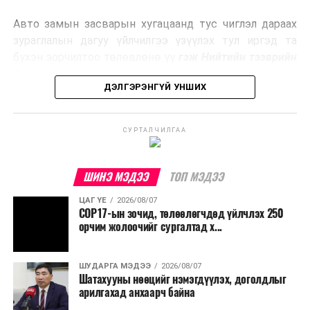
эрчим хүч үйлдвэрлэдэг.
Авто замын засварын хугацаанд тус чиглэл дараах
Ийнхүү лаг хатаах, шатаах технологийг лагийн
зураглалын дагуу үйлчилгээ үзүүлэх тул иргэд та
эзлэхүүнийг бууруулахын зэрэгцээ эрчим хүч
бүхэн зорчилтоо төлөвлөнө үү
гэж Нийтийн тээврийн
үйлдвэрлэх, нөөцийг дахин ашиглах чиглэлээр олон
бодлогын газраас мэдээллээ.
улсад өргөн ашиглаж байна.
ДЭЛГЭРЭНГҮЙ УНШИХ
СУРТАЛЧИЛГАА
ШИНЭ МЭДЭЭ
ТОП МЭДЭЭ
ЦАГ ҮЕ
2026/08/07
COP17-ын зочид, төлөөлөгчдөд үйлчлэх 250
орчим жолоочийг сургалтад х...
ШУДАРГА МЭДЭЭ
2026/08/07
Шатахууны нөөцийг нэмэгдүүлэх, доголдлыг
арилгахад анхаарч байна