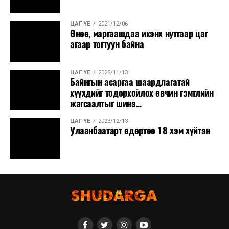
ЦАГ ҮЕ
2021/12/06
Өнөө, маргаашдаа ихэнх нутгаар цаг
агаар тогтуун байна
ЦАГ ҮЕ
2025/11/13
Байнгын асаргаа шаардлагатай
хүүхдийг тодорхойлох өвчин гэмтлийн
жагсаалтыг шинэ...
ЦАГ ҮЕ
2023/12/13
Улаанбаатарт өдөртөө 18 хэм хүйтэн