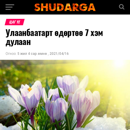
ЦАГ ҮЕ
Улаанбаатарт өдөртөө 7 хэм
дулаан
Огноо:
5 жил 4 сар.өмнө
,
2021/04/16