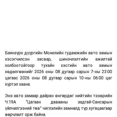
байгууламжаас гардаг лагийг байгаль орчинд аюулгүй
мэдээллээ.
аргаар боловсруулж, эзлэхүүнийг эрс бууруулах
зориулалттай. Лагийг өндөр температурт шатааснаар
эзлэхүүн нь 90 хүртэл хувиар буурч, бактери, вирус
болон бусад өвчин үүсгэгч бичил биетнийг устгах
боломжтой.
Түүнчлэн шаталтын явцад үүсэх дулааныг цахилгаан
болон дулааны эрчим хүч үйлдвэрлэхэд ашиглаж
Баянзүрх дүүргийн Монелийн гудамжийн авто замын
болдог. Зарим технологийн хувьд шаталтын дараа
хэсэгчилсэн засвар, шинэчлэлтийн ажилтай
үлдэх үнснээс фосфор зэрэг ашигт эрдсийг сэргээн
холбоотойгоор тухайн хэсгийн авто замын
авах боломжтой аж.
хөдөлгөөнийг 2026 оны 08 дугаар сарын 7-ны 23:00
цагаас 2026 оны 08 дугаар сарын 10-ны 06:00 цаг
Япон, Герман, Швейцар, Нидерланд, Өмнөд Солонгос
хүртэл хаана.
зэрэг улс лаг хатаах, шатаах технологийг ашиглаж
байна. Тухайлбал, Германд лаг шатаах үйлдвэрээс
Энэ авто замаар дайран өнгөрдөг нийтийн тээврийн
гарсан үнснээс фосфор сэргээн авах технологи
Ч:19А “Цагаан давааны задгай-Сансарын
ашигладаг бол Нидерландад төвлөрсөн лаг
үйлчилгээний төв” чиглэлийн замналд түр хугацаагаар
боловсруулах үйлдвэрүүдээр дулаан, цахилгаан
өөрчлөлт орж байна.