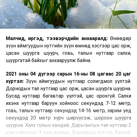
Малч­ид, иргэд, тээвэрчдийн анхааралд:
Өнөөдөр
зүүн аймгуудын нутгийн зүүн өмнөд хэсгээр цас орж,
цасан шуурга шуурч, говь, талын нутгаар салхи,
шуургатай байхыг анхааруулж байна.
2021 оны 04 дүгээр сарын 16-ны 08 цагаас 20 цаг
хүртэл:
Зүүн аймгуудын нутгаар солигдмол үүлтэй.
Дорнодын тал нутгаар цас орж, цасан шуурга шуурна.
Бусад нутгаар багавтар үүлтэй, цас орохгүй. Салхи
ихэнх нутгаар баруун хойноос секундэд 7-12 метр,
говь, талын нутгаар секундэд 14-16 метр, зарим үед
секундэд 20 метр хүрч ширүүсэж, шороон шуурга
шуурна. Халх голын хөндий, Дарьгангын тал нутгаар 2
хэм хүйтнээс 3 хэм дулаан, Дархадын хотгор, Хангай,