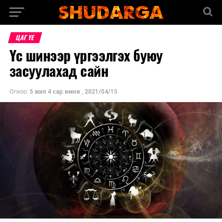
ЦАГ ҮЕ
Үс шинээр үргээлгэх буюу
засуулахад сайн
Огноо:
5 жил 4 сар.өмнө
,
2021/04/15