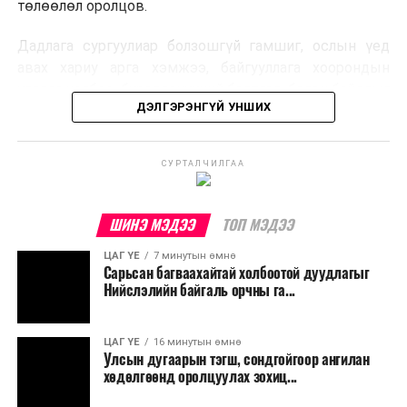
төлөөлөл оролцов.
Дадлага сургуулиар болзошгүй гамшиг, ослын үед
авах хариу арга хэмжээ, байгууллага хоорондын
уялдаа холбоо, бүрэлдэхүүний бэлтгэл, бэлэн байдлыг
ДЭЛГЭРЭНГҮЙ УНШИХ
шалгав.
СУРТАЛЧИЛГАА
ШИНЭ МЭДЭЭ
ТОП МЭДЭЭ
ЦАГ ҮЕ
7 минутын өмнө
Нийтэлсэн:
COP17
Сарьсан багваахайтай холбоотой дуудлагыг
Нийслэлийн байгаль орчны га...
ЦАГ ҮЕ
16 минутын өмнө
Улсын дугаарын тэгш, сондгойгоор ангилан
хөдөлгөөнд оролцуулах зохиц...