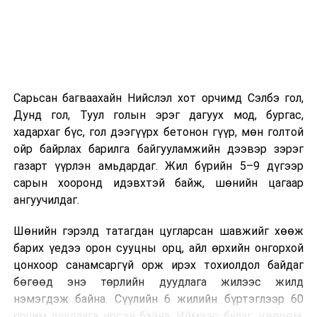
Сарьсан багваахайн Нийслэл хот орчимд Сэлбэ гол,
Дунд гол, Туул голын эрэг дагуух мод, бургас,
хадархаг бүс, гол дээгүүрх бетонон гүүр, мөн голтой
ойр байрлах барилга байгууламжийн дээвэр зэрэг
газарт үүрлэн амьдардаг. Жил бүрийн 5–9 дүгээр
сарын хооронд идэвхтэй байж, шөнийн цагаар
ангуучилдаг.
Шөнийн гэрэлд татагдан цугларсан шавжийг хөөж
барих үедээ орон сууцны орц, айл өрхийн онгорхой
цонхоор санамсаргүй орж ирэх тохиолдол байдаг
бөгөөд энэ төрлийн дуудлага жилээс жилд
нэмэгдэж байна. Сүүлийн 6 жилийн бүртэглээр 60
орчим дуудлага ирсэн байна. Иймээс булаг, цөөрөм,