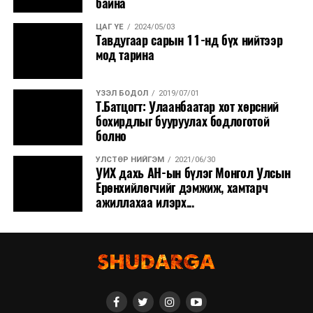
байна
ЦАГ ҮЕ
2024/05/03
Тавдугаар сарын 11-нд бүх нийтээр
мод тарина
ҮЗЭЛ БОДОЛ
2019/07/01
Т.Батцогт: Улаанбаатар хот хөрсний
бохирдлыг бууруулах бодлоготой
болно
УЛСТӨР НИЙГЭМ
2021/06/30
УИХ дахь АН-ын бүлэг Монгол Улсын
Ерөнхийлөгчийг дэмжиж, хамтарч
ажиллахаа илэрх...