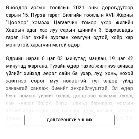
Өнөөдөр аргын тооллын 2021 оны дөрөвдүгээр
сарын 15. Пүрэв гараг. Билгийн тооллын XVII Жарны
“Цөөвөр” хэмээх Цагаагчин төмөр үхэр жилийн
Хаврын адаг хар луу сарын шинийн 3. Бархасвадь
гараг. Нэг эхийн зургаан хөвгүүн одтой, хоёр хар
мэнгэтэй, харагчин могой өдөр.
Өдрийн наран 6 цаг 03 минутад мандан, 19 цаг 42
минутад жаргана. Тухайн өдөр тахиа жилтнээ аливаа
үйлийг хийхэд эерэг сайн ба үхэр, луу, хонь, нохой
жилтнээ сөрөг муу нөлөөтэй тул элдэв үйлд
хянамгай хандаж биеийг энхрийлүүштэй. Эл өдөр
буян номын үйлийг эхлэх, дээдсээс халамж хүсэх,
лам хувраг болох, багш шавьд барилдах, номын
авшиг авах, шинэ гэр ба байр авах, хараал, жатхыг
буцаах, газар лусын зан үйл хийх, өр барагдуулах, буг
ДЭЛГЭРЭНГҮЙ УНШИХ
дарах, газрын ам бооход сайн.