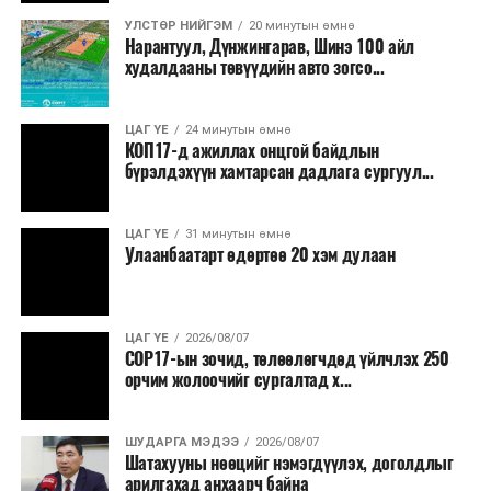
УЛСТӨР НИЙГЭМ
20 минутын өмнө
Нарантуул, Дүнжингарав, Шинэ 100 айл
худалдааны төвүүдийн авто зогсо...
ЦАГ ҮЕ
24 минутын өмнө
КОП17-д ажиллах онцгой байдлын
бүрэлдэхүүн хамтарсан дадлага сургуул...
ЦАГ ҮЕ
31 минутын өмнө
Улаанбаатарт өдөртөө 20 хэм дулаан
ЦАГ ҮЕ
2026/08/07
COP17-ын зочид, төлөөлөгчдөд үйлчлэх 250
орчим жолоочийг сургалтад х...
ШУДАРГА МЭДЭЭ
2026/08/07
Шатахууны нөөцийг нэмэгдүүлэх, доголдлыг
арилгахад анхаарч байна