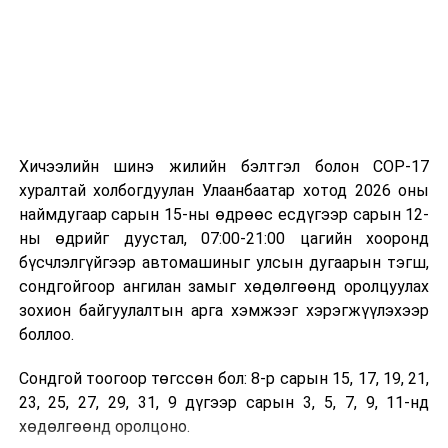
Хичээлийн шинэ жилийн бэлтгэл болон COP-17
хуралтай холбогдуулан Улаанбаатар хотод 2026 оны
наймдугаар сарын 15-ны өдрөөс есдүгээр сарын 12-
ны өдрийг дуустал, 07:00-21:00 цагийн хооронд
бүсчлэлгүйгээр автомашиныг улсын дугаарын тэгш,
сондгойгоор ангилан замыг хөдөлгөөнд оролцуулах
зохион байгуулалтын арга хэмжээг хэрэгжүүлэхээр
боллоо.
Сондгой тоогоор төгссөн бол: 8-р сарын 15, 17, 19, 21,
23, 25, 27, 29, 31, 9 дүгээр сарын 3, 5, 7, 9, 11-нд
хөдөлгөөнд оролцоно.