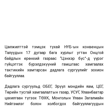
Цөлжилттэй тэмцэх тухай НҮБ-ын конвенцын
Талуудын 17 дугаар бага хурлыг угтан Онцгой
байдлын ерөнхий газраас “Цэнхэр бүс”-д үүрэг
гүйцэтгэх бүрэлдэхүүний гамшгаас хамгаалах
тактикийн хамтарсан дадлага сургуулийг зохион
байгууллаа.
Дадлага сургуульд ОБЕГ, Эрүүл мэндийн яам, ЦЕГ,
Төрийн тусгай хамгаалалтын газар, УСУГ, Улаанбаатар
цахилгаан түгээх ТӨХК, Монголын Улаан Загалмайн
Нийгэмлэг болон холбогдох байгууллагуудын