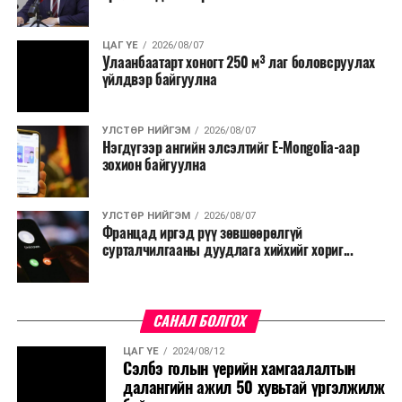
ЦАГ ҮЕ
2026/08/07
Улаанбаатарт хоногт 250 м³ лаг боловсруулах
үйлдвэр байгуулна
УЛСТӨР НИЙГЭМ
2026/08/07
Нэгдүгээр ангийн элсэлтийг E-Mongolia-аар
зохион байгуулна
УЛСТӨР НИЙГЭМ
2026/08/07
Францад иргэд рүү зөвшөөрөлгүй
сурталчилгааны дуудлага хийхийг хориг...
САНАЛ БОЛГОХ
ЦАГ ҮЕ
2024/08/12
Сэлбэ голын үерийн хамгаалалтын
далангийн ажил 50 хувьтай үргэлжилж