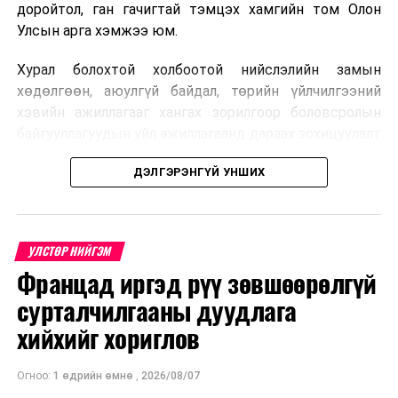
доройтол, ган гачигтай тэмцэх хамгийн том Олон
Улсын арга хэмжээ юм.
Хурал болохтой холбоотой нийслэлийн замын
хөдөлгөөн, аюулгүй байдал, төрийн үйлчилгээний
хэвийн ажиллагааг хангах зорилгоор боловсролын
байгууллагуудын үйл ажиллагаанд дараах зохицуулалт
хэрэгжүүлэхээр болжээ .
ДЭЛГЭРЭНГҮЙ УНШИХ
Цэцэрлэгийн бүртгэл
2026 оны 8 дугаар сарын 10–23-ны өдрүүдэд
УЛСТӨР НИЙГЭМ
E-Mongolia системээр бүртгэнэ.
Францад иргэд рүү зөвшөөрөлгүй
Нэгдүгээр ангийн элсэлт
сурталчилгааны дуудлага
хийхийг хориглов
2026 оны 8 дугаар сарын 17–28-ны өдрүүдэд
E-Mongolia системээр бүртгэнэ.
Огноо:
1 өдрийн өмнө
,
2026/08/07
Энэ хугацаанд хүүхэд бүртгэх дэмжлэгийн баг