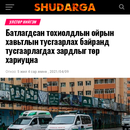
УЛСТӨР НИЙГЭМ
Батлагдсан тохиолдлын ойрын
хавьтлын тусгаарлах байранд
тусгаарлагдах зардлыг төр
хариуцна
Огноо:
5 жил 4 сар.өмнө
,
2021/04/09