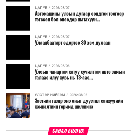
үргэлжилнэ гэж Ерөнхий сайд Н.Учрал онцоллоо.
ЦАГ ҮЕ
2026/08/07
Автомашины улсын дугаар сондгой тоогоор
Мөн бүх шатны төсвийн ерөнхийлөн захирагч нарт
төгссөн бол өнөөдөр шатахуун...
салбар бүрдээ урсгал зардлыг 20 хувиар бууруулах,
нөхөн томилгоо хийхгүй байх, аялал, амралт, зугаалга,
ЦАГ ҮЕ
2026/08/07
хамт олны урлаг, спортын арга хэмжээг зохион
Улаанбаатарт өдөртөө 30 хэм дулаан
байгуулахгүй байх, төрийн албанд шинэ орон тоо бий
болгохгүй байх, эрчим хүчний хэрэглээг хэмнэх, хурал,
сургалтыг цахим хэлбэрт шилжүүлэх, төрийн албан
ЦАГ ҮЕ
2026/08/06
хаагчдыг зарим өдрүүдэд цахимаар ажиллуулах арга
Улсын чанартай хатуу хучилттай авто замын
хэмжээг үргэлжлүүлэхийг үүрэг болголоо.
талаас илүү хувь нь 13-аас...
Төсвийн сахилга бат сайжирч, эдийн засгийн нөхцөл
УЛСТӨР НИЙГЭМ
2026/08/06
байдал хэвийн болсон тохиолдолд эдгээр
Засгийн газар энэ оныг дуустал санхүүгийн
хязгаарлалтыг үе шаттайгаар сулруулах юм.
хэмнэлтийн горимд шилжинэ
САНАЛ БОЛГОХ