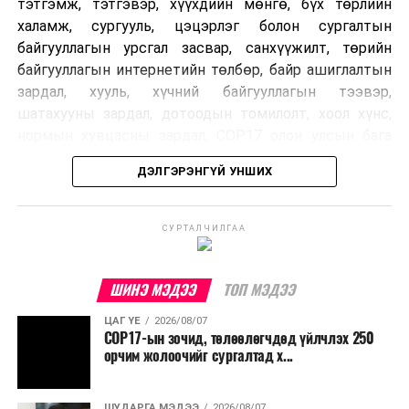
тэтгэмж, тэтгэвэр, хүүхдийн мөнгө, бүх төрлийн
халамж, сургууль, цэцэрлэг болон сургалтын
байгууллагын урсгал засвар, санхүүжилт, төрийн
байгууллагын интернетийн төлбөр, байр ашиглалтын
зардал, хууль, хүчний байгууллагын тээвэр,
шатахууны зардал, дотоодын томилолт, хоол хүнс,
нормын хувцасны зардал, COP17 олон улсын бага
хурлын зардал, Засгийн газрын өр, орон нутгийн нөөц
ДЭЛГЭРЭНГҮЙ УНШИХ
хөрөнгийн санхүүжилтийг хэвийн үргэлжлүүлэхээр
шийдвэрлэжээ.
СУРТАЛЧИЛГАА
Харин дараах зардлыг хязгаарлахаар болсон байна.
Үүнд:
ШИНЭ МЭДЭЭ
ТОП МЭДЭЭ
Олон улсын болон Засгийн газрын
ЦАГ ҮЕ
2026/08/07
шийдвэртэйгээс бусад хурал, зөвлөгөөн, ой,
COP17-ын зочид, төлөөлөгчдөд үйлчлэх 250
тэмдэглэлт өдөр, найр наадам, соёлын арга
орчим жолоочийг сургалтад х...
хэмжээ;
Урьдчилан төлөвлөсөн төрийн өндөр албан
ШУДАРГА МЭДЭЭ
2026/08/07