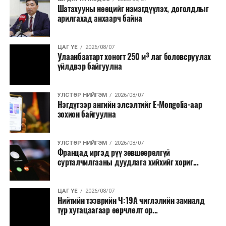
Шатахууны нөөцийг нэмэгдүүлэх, доголдлыг
тушаалтны томилолтоос бусад гадаад
арилгахад анхаарч байна
томилолт, гадаадын зочин хүлээн авах зардал;
Зайлшгүй шаардлагагүй тоног төхөөрөмж,
ЦАГ ҮЕ
2026/08/07
тавилга, автомашин худалдан авах;
Улаанбаатарт хоногт 250 м³ лаг боловсруулах
үйлдвэр байгуулна
Батлан хамгаалах, хууль зүйн салбараас бусад
сургалт, дадлага;
УЛСТӨР НИЙГЭМ
2026/08/07
Хуулиар заавал мэдээлэхээс бусад кино,
Нэгдүгээр ангийн элсэлтийг E-Mongolia-аар
контент, хэвлэлийн зардал;
зохион байгуулна
Заавал олгохоос бусад тэтгэмж, урамшуулал.
УЛСТӨР НИЙГЭМ
2026/08/07
Санхүүгийн хэмнэлтийн горимыг 2026 оны
Францад иргэд рүү зөвшөөрөлгүй
арванхоёрдугаар сарын 31 хүртэл мөрдөнө. Харин
сурталчилгааны дуудлага хийхийг хориг...
эрүүл мэндийн салбар уг хэмнэлтийн горимд
хамрагдахгүй бөгөөд цэцэрлэг, сургуулийн хүүхдийн
ЦАГ ҮЕ
2026/08/07
эрт илрүүлэг, вакцинжуулалт, томуу, томуу төст
Нийтийн тээврийн Ч:19А чиглэлийн замналд
өвчний эсрэг арга хэмжээ зэрэг зайлшгүй
түр хугацаагаар өөрчлөлт ор...
шаардлагатай ажлууд төлөвлөгөөний дагуу