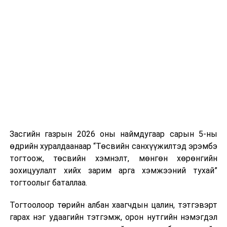
Хуулийг зөрчиж дуудлага хийсэн хувь хүнийг нэг
дуудлага тутамд 75 мянга хүртэлх евро, аж ахуйн
нэгжийг 375 мянга хүртэлх еврогоор торгох
боломжтой. Харин хэрэглэгч өөрөө зөвшөөрсөн,
эсвэл тухайн компанитай өмнө нь гэрээний
харилцаатай бөгөөд шинэ үйлчилгээ санал болгож
буй тохиолдолд хориг үйлчлэхгүй. Иргэд
зөвшөөрөлгүй дуудлагын талаар төрийн цахим
хуудсаар мэдээлэх боломжтой.
Засгийн газрын 2026 оны наймдугаар сарын 5-ны
Шинэ хууль Францын зах зээлд үйлчилдэг гадаадын
өдрийн хуралдаанаар “Төсвийн санхүүжилтэд эрэмбэ
дуудлагын төвүүдэд нөлөөлөхөөр байна. Тухайлбал,
тогтоож, төсвийн хэмнэлт, мөнгөн хөрөнгийн
Мароккогийн дуудлагын төвүүдийн орлогын 80 гаруй
зохицуулалт хийх зарим арга хэмжээний тухай”
хувь Францын зах зээлээс бүрддэг бөгөөд тус улсын
тогтоолыг баталлаа.
40–50 мянган ажлын байр эрсдэлд орж болзошгүйг
Мароккогийн хөдөлмөр эрхлэлтийн сайд мэдэгджээ.
Тогтоолоор төрийн албан хаагчдын цалин, тэтгэвэрт
гарах нэг удаагийн тэтгэмж, орон нутгийн нэмэгдэл