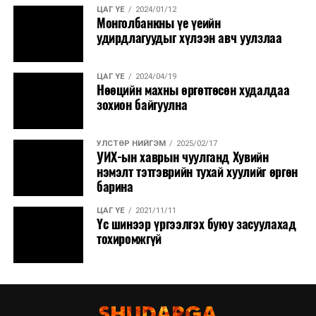
ЦАГ ҮЕ
2024/01/12
Монголбанкны үе үеийн
удирдлагуудыг хүлээн авч уулзлаа
ЦАГ ҮЕ
2024/04/19
Нөөцийн махны өргөтгөсөн худалдаа
зохион байгуулна
УЛСТӨР НИЙГЭМ
2025/02/17
УИХ-ын хаврын чуулганд Хувийн
нэмэлт тэтгэврийн тухай хуулийг өргөн
барина
ЦАГ ҮЕ
2021/11/11
Үс шинээр үргээлгэх буюу засуулахад
тохиромжгүй