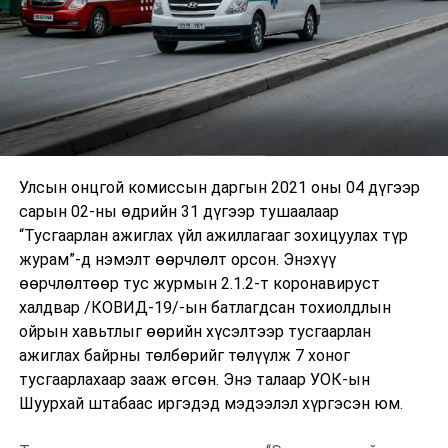
Улсын онцгой комиссын даргын 2021 оны 04 дүгээр
сарын 02-ны өдрийн 31 дүгээр тушаалаар
“Тусгаарлан ажиглах үйл ажиллагааг зохицуулах түр
журам”-д нэмэлт өөрчлөлт орсон. Энэхүү
өөрчлөлтөөр тус журмын 2.1.2-т коронавируст
халдвар /КОВИД-19/-ын батлагдсан тохиолдлын
ойрын хавьтлыг өөрийн хүсэлтээр тусгаарлан
ажиглах байрны төлбөрийг төлүүлж 7 хоног
тусгаарлахаар зааж өгсөн. Энэ талаар УОК-ын
Шуурхай штабаас иргэдэд мэдээлэл хүргэсэн юм.