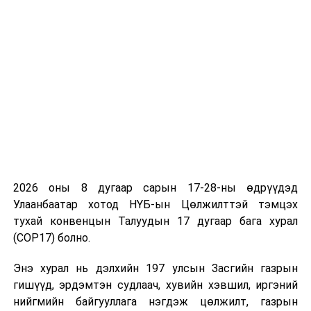
“Эрүүл мэндийн тухай” хуульд тохируулан энэхүү
залруулгыг хийж байна
гэж УОК-ын Шуурхай
штабаас мэдээллээ.
УНШСАН:
2541
ДАРААХ МЭДЭЭ
С.Бямбацогт: ШЕЗ-ийн шүүгч бус гишүүнд 29, ШСХ-ны
шүүгч бус гишүүнд 24 хүнийг нэр дэвшигчээр
бүртгэсэн
ӨМНӨХ МЭДЭЭ
УБЕГ: Энэ сарын 10-ны өдрөөс эхлэн иргэний
шилжилт хөдөлгөөнийг түр зогсооно
2026 оны 8 дугаар сарын 17-28-ны өдрүүдэд
Улаанбаатар хотод НҮБ-ын Цөлжилттэй тэмцэх
тухай конвенцын Талуудын 17 дугаар бага хурал
(COP17) болно.
Энэ хурал нь дэлхийн 197 улсын Засгийн газрын
гишүүд, эрдэмтэн судлаач, хувийн хэвшил, иргэний
нийгмийн байгууллага нэгдэж цөлжилт, газрын