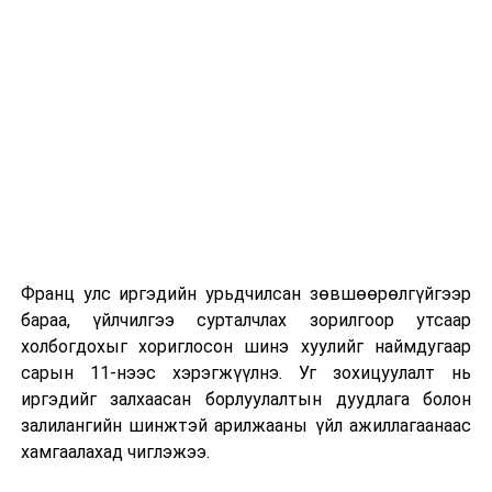
сургуулиуд дээр ажиллахгүй.
Их, дээд сургуулийн хичээл
2026 оны 9 дүгээр сарын 1-нээс цахимаар
эхэлнэ.
2026 оны 9 дүгээр сарын 14-нөөс танхимаар
үргэлжилнэ.
Оюутны дотуур байр
Франц улс иргэдийн урьдчилсан зөвшөөрөлгүйгээр
2026 оны 9 дүгээр сарын 13-наас оюутнуудыг
бараа, үйлчилгээ сурталчлах зорилгоор утсаар
дотуур байранд оруулж эхэлнэ.
холбогдохыг хориглосон шинэ хуулийг наймдугаар
Сургууль, цэцэрлэгийн үйл ажиллагааны
сарын 11-нээс хэрэгжүүлнэ. Уг зохицуулалт нь
зохицуулалт
иргэдийг залхаасан борлуулалтын дуудлага болон
залилангийн шинжтэй арилжааны үйл ажиллагаанаас
2026 оны 8 дугаар сарын 17–28-ны өдрүүдэд
хамгаалахад чиглэжээ.
нийслэлийн бүх сургууль, цэцэрлэгт ажлын