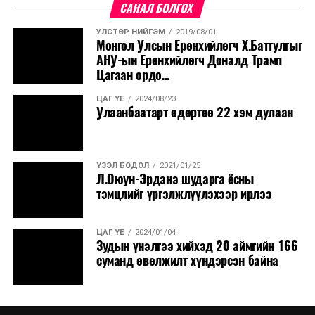
САНАЛ БОЛГОХ
УЛСТӨР НИЙГЭМ
2019/08/01
Монгол Улсын Ерөнхийлөгч Х.Баттулгыг
АНУ-ын Ерөнхийлөгч Доналд Трамп
Цагаан ордо...
ЦАГ ҮЕ
2024/08/23
Улаанбаатарт өдөртөө 22 хэм дулаан
ҮЗЭЛ БОДОЛ
2021/01/25
Л.Оюун-Эрдэнэ шударга ёсны
тэмцлийг үргэлжлүүлэхээр ирлээ
ЦАГ ҮЕ
2024/01/04
Зудын үнэлгээ хийхэд 20 аймгийн 166
суманд өвөлжилт хүндэрсэн байна