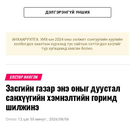
ДЭЛГЭРЭНГҮЙ УНШИХ
АНХААРУУЛГА: УИХ-ын 2024 оны ээлжит сонгуулийн хуулийн
УНШСАН:
3244
холбогдох заалтын хүрээнд тус сайтын сэтгэгдэл хэсгийг
түр хугацаанд хаасан болно.
ДАРААХ МЭДЭЭ
Л.Оюун-Эрдэнэ:Иргэн бүрд 300 мянган төгрөг олгоно
ӨМНӨХ МЭДЭЭ
Ерөнхийлөгчийн ээлжит сонгуулийн бэлтгэл ажлын
УЛСТӨР НИЙГЭМ
талаарх мэдээллийг сонсов
Засгийн газар энэ оныг дуустал
санхүүгийн хэмнэлтийн горимд
шилжинэ
Огноо:
12 цаг 50 минут
,
2026/08/06