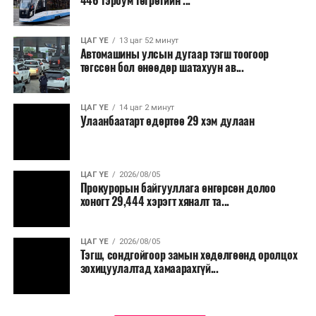
446 тэрбум төгрөгийн ...
“Улаанбаатар трам” төсөл хэрэгжиж, авто замын
ачаалал буурснаар трассын дагуух автомашинуудын
шатахууны хэмнэлт жилд 446 тэрбум төгрөгт хүрэх
ЦАГ ҮЕ
13 цаг 52 минут
Автомашины улсын дугаар тэгш тоогоор
боломжтой гэсэн тооцоог техник, эдийн засгийн
төгссөн бол өнөөдөр шатахуун ав...
үндэслэлд тусгажээ.
Төсөл хэрэгжсэнээр иргэдийн зорчих хугацаа
ЦАГ ҮЕ
14 цаг 2 минут
Улаанбаатарт өдөртөө 29 хэм дулаан
богиносож, түгжрэлээс үүдэлтэй эдийн засгийн
алдагдал буурахын зэрэгцээ аюулгүй, найдвартай,
тав тухтай, хүртээмжтэй нийтийн тээврийн шинэ
тогтолцоо бүрдэх ач холбогдолтой юм.
ЦАГ ҮЕ
2026/08/05
Прокурорын байгууллага өнгөрсөн долоо
хоногт 29,444 хэрэгт хяналт та...
ЦАГ ҮЕ
2026/08/05
Тэгш, сондгойгоор замын хөдөлгөөнд оролцох
зохицуулалтад хамаарахгүй...