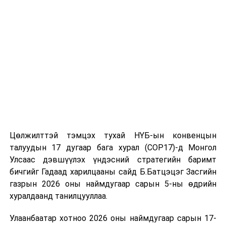
томилолт, гадаадын зочин хүлээн авах зардал;
Зайлшгүй шаардлагагүй тоног төхөөрөмж,
тавилга, автомашин худалдан авах;
Батлан хамгаалах, хууль зүйн салбараас бусад
сургалт, дадлага;
Хуулиар заавал мэдээлэхээс бусад кино,
контент, хэвлэлийн зардал;
Заавал олгохоос бусад тэтгэмж, урамшуулал.
Санхүүгийн хэмнэлтийн горимыг 2026 оны
Цөлжилттэй тэмцэх тухай НҮБ-ын конвенцын
арванхоёрдугаар сарын 31 хүртэл мөрдөнө. Харин
талуудын 17 дугаар бага хурал (COP17)-д Монгол
эрүүл мэндийн салбар уг хэмнэлтийн горимд
Улсаас дэвшүүлэх үндэсний стратегийн баримт
хамрагдахгүй бөгөөд цэцэрлэг, сургуулийн хүүхдийн
бичгийг Гадаад харилцааны сайд Б.Батцэцэг Засгийн
эрт илрүүлэг, вакцинжуулалт, томуу, томуу төст
газрын 2026 оны наймдугаар сарын 5-ны өдрийн
өвчний эсрэг арга хэмжээ зэрэг зайлшгүй
хуралдаанд танилцууллаа.
шаардлагатай ажлууд төлөвлөгөөний дагуу
Улаанбаатар хотноо 2026 оны наймдугаар сарын 17-
үргэлжилнэ гэж Ерөнхий сайд Н.Учрал онцоллоо.