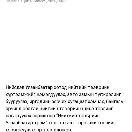
Огноо:
13 цаг 40 минут
,
2026/08/06
Нийслэл Улаанбаатар хотод нийтийн тээврийн
хүртээмжийг нэмэгдүүлэх, авто замын түгжрэлийг
бууруулах, иргэдийн зорчих хугацааг хэмнэх, байгаль
орчинд ээлтэй нийтийн тээврийн шинэ төрлийг
нэвтрүүлэх зорилгоор “Нийтийн тээврийн
Улаанбаатар трам” хөнгөн галт тэрэгний төслийг
хэрэгжүүлэхээр төлөвлөжээ.