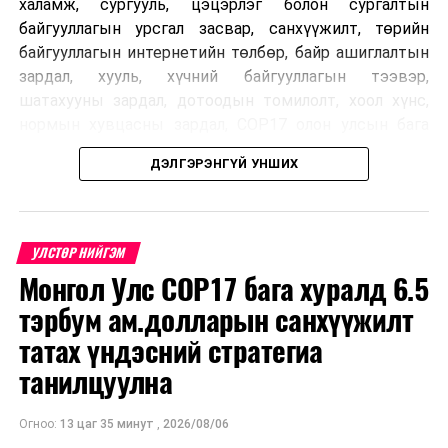
халамж, сургууль, цэцэрлэг болон сургалтын
байгууллагын урсгал засвар, санхүүжилт, төрийн
байгууллагын интернетийн төлбөр, байр ашиглалтын
зардал, хууль, хүчний байгууллагын тээвэр,
шатахууны зардал, дотоодын томилолт, хоол хүнс,
нормын хувцасны зардал, COP17 олон улсын бага
хурлын зардал, Засгийн газрын өр, орон нутгийн нөөц
ДЭЛГЭРЭНГҮЙ УНШИХ
хөрөнгийн санхүүжилтийг хэвийн үргэлжлүүлэхээр
шийдвэрлэжээ.
Харин дараах зардлыг хязгаарлахаар болсон байна.
УЛСТӨР НИЙГЭМ
Үүнд:
Монгол Улс COP17 бага хуралд 6.5
тэрбум ам.долларын санхүүжилт
Олон улсын болон Засгийн газрын
шийдвэртэйгээс бусад хурал, зөвлөгөөн, ой,
татах үндэсний стратегиа
тэмдэглэлт өдөр, найр наадам, соёлын арга
танилцуулна
хэмжээ;
Урьдчилан төлөвлөсөн төрийн өндөр албан
Огноо:
13 цаг 35 минут
,
2026/08/06
тушаалтны томилолтоос бусад гадаад