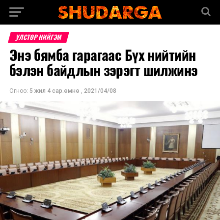
УЛСТӨР НИЙГЭМ
Энэ бямба гарагаас Бүх нийтийн
бэлэн байдлын зэрэгт шилжинэ
Огноо:
5 жил 4 сар.өмнө
,
2021/04/08