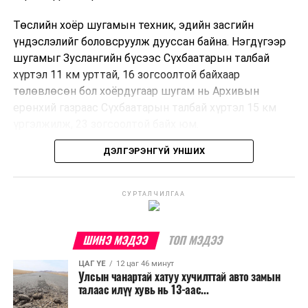
Төслийн хоёр шугамын техник, эдийн засгийн
үндэслэлийг боловсруулж дууссан байна. Нэгдүгээр
шугамыг Зуслангийн бүсээс Сүхбаатарын талбай
хүртэл 11 км урттай, 16 зогсоолтой байхаар
төлөвлөсөн бол хоёрдугаар шугам нь Архивын
ерөнхий газраас Сүхбаатарын талбай хүртэл 15 км
үргэлжилж, 23 зогсоолтой байх юм.
ДЭЛГЭРЭНГҮЙ УНШИХ
Төслийг бүрэн хэрэгжүүлснээр цагт 10-12 мянган
зорчигч тээвэрлэх хүчин чадал бүрдэж, замын
хөдөлгөөний дундаж хурд 23.6 хувиар нэмэгдэх
СУРТАЛЧИЛГАА
тооцоо гарчээ.
Трамвайн системийг хөгжүүлснээр нийтийн тээвэрт
ШИНЭ МЭДЭЭ
ТОП МЭДЭЭ
суурилсан хот төлөвлөлтийг дэмжиж, шугам болон
ЦАГ ҮЕ
12 цаг 46 минут
зогсоолуудыг түшиглэсэн худалдаа, үйлчилгээ, орон
Улсын чанартай хатуу хучилттай авто замын
сууцны шинэ бүсүүд бий болох боломжтой. Үүний
талаас илүү хувь нь 13-аас...
зэрэгцээ ажлын байр нэмэгдэх, жижиг, дунд