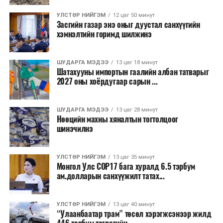
бизнесийн үйл ажиллагаа өргөжих, үл хөдлөх
УЛСТӨР НИЙГЭМ
12 цаг 50 минут
хөрөнгийн үнэ цэнэ өсөх зэрэг эдийн засгийн эерэг
Засгийн газар энэ оныг дуустал санхүүгийн
үр нөлөө үзүүлнэ гэж тооцсон байна.
хэмнэлтийн горимд шилжинэ
Трамвай нь цахилгаан эрчим хүчээр ажилладаг тул
ашиглалтын явцад агаар бохирдуулагч бодис шууд
ШУДАРГА МЭДЭЭ
13 цаг 18 минут
Шатахууны импортын гаалийн албан татварыг
ялгаруулахгүй. Иргэд хувийн автомашинаас их
2027 оны хоёрдугаар сарын ...
багтаамжийн нийтийн тээвэрт шилжсэнээр замын
хөдөлгөөний ачаалал, нүүрстөрөгчийн давхар исэл
ШУДАРГА МЭДЭЭ
13 цаг 28 минут
болон бусад хүлэмжийн хийн ялгарлыг бууруулах ач
Нөөцийн махны хяналтын тогтолцоог
холбогдолтой.
шинэчилнэ
Түгжрэлээс үүдэлтэй эдийн засгийн алдагдлыг
тооцоход нэг автомашин өдөрт дунджаар 2.5 цаг
УЛСТӨР НИЙГЭМ
13 цаг 35 минут
Монгол Улс COP17 бага хуралд 6.5 тэрбум
түгжрэлд саатахдаа 3.45 литр шатахууныг үр ашиггүй
ам.долларын санхүүжилт татах...
зарцуулдаг байна. Ингэснээр нэг жолооч өдөрт
8,238.6 төгрөг, жилд 1.7 сая гаруй төгрөгийн
шатахууны зардлыг зөвхөн түгжрэлд алддаг аж.
УЛСТӨР НИЙГЭМ
13 цаг 40 минут
“Улаанбаатар трам” төсөл хэрэгжсэнээр жилд