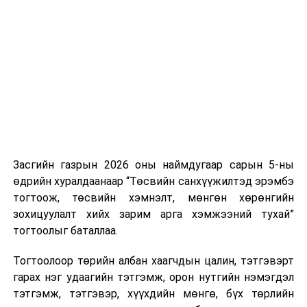
Засгийн газрын 2026 оны наймдугаар сарын 5-ны
өдрийн хуралдаанаар “Төсвийн санхүүжилтэд эрэмбэ
тогтоож, төсвийн хэмнэлт, мөнгөн хөрөнгийн
зохицуулалт хийх зарим арга хэмжээний тухай”
тогтоолыг баталлаа.
Тогтоолоор төрийн албан хаагчдын цалин, тэтгэвэрт
гарах нэг удаагийн тэтгэмж, орон нутгийн нэмэгдэл
тэтгэмж, тэтгэвэр, хүүхдийн мөнгө, бүх төрлийн