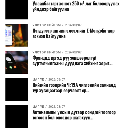
Улаанбаатарт хоногт 250 м³ лаг боловсруулах
үйлдвэр байгуулна
УЛСТӨР НИЙГЭМ
2026/08/07
Нэгдүгээр ангийн элсэлтийг E-Mongolia-аар
зохион байгуулна
УЛСТӨР НИЙГЭМ
2026/08/07
Францад иргэд рүү зөвшөөрөлгүй
сурталчилгааны дуудлага хийхийг хориг...
ЦАГ ҮЕ
2026/08/07
Нийтийн тээврийн Ч:19А чиглэлийн замналд
түр хугацаагаар өөрчлөлт ор...
ЦАГ ҮЕ
2026/08/07
Автомашины улсын дугаар сондгой тоогоор
төгссөн бол өнөөдөр шатахуун...