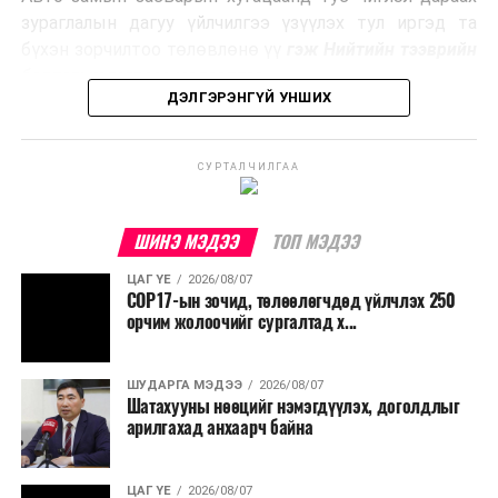
Ийнхүү лаг хатаах, шатаах технологийг лагийн
зураглалын дагуу үйлчилгээ үзүүлэх тул иргэд та
эзлэхүүнийг бууруулахын зэрэгцээ эрчим хүч
бүхэн зорчилтоо төлөвлөнө үү
гэж Нийтийн тээврийн
үйлдвэрлэх, нөөцийг дахин ашиглах чиглэлээр олон
бодлогын газраас мэдээллээ.
улсад өргөн ашиглаж байна.
ДЭЛГЭРЭНГҮЙ УНШИХ
СУРТАЛЧИЛГАА
ШИНЭ МЭДЭЭ
ТОП МЭДЭЭ
ЦАГ ҮЕ
2026/08/07
COP17-ын зочид, төлөөлөгчдөд үйлчлэх 250
орчим жолоочийг сургалтад х...
ШУДАРГА МЭДЭЭ
2026/08/07
Шатахууны нөөцийг нэмэгдүүлэх, доголдлыг
арилгахад анхаарч байна
ЦАГ ҮЕ
2026/08/07