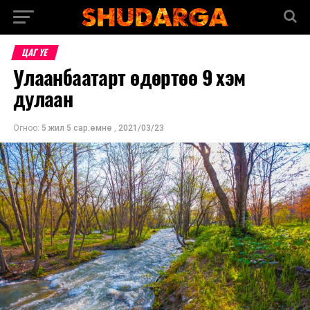
ЦАГ ҮЕ
Улаанбаатарт өдөртөө 9 хэм
дулаан
Огноо:
5 жил 5 сар.өмнө
,
2021/03/23