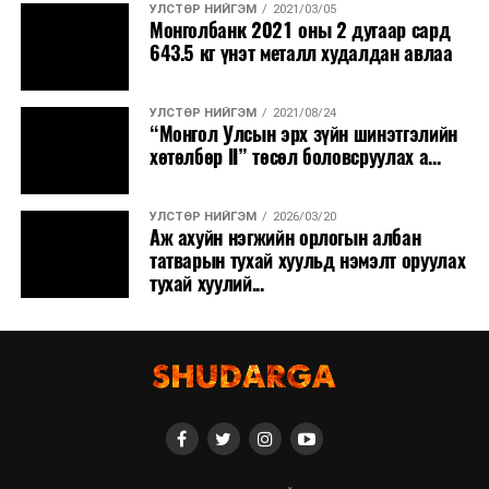
УЛСТӨР НИЙГЭМ
2021/03/05
Монголбанк 2021 оны 2 дугаар сард
643.5 кг үнэт металл худалдан авлаа
УЛСТӨР НИЙГЭМ
2021/08/24
“Монгол Улсын эрх зүйн шинэтгэлийн
хөтөлбөр II” төсөл боловсруулах а...
УЛСТӨР НИЙГЭМ
2026/03/20
Аж ахуйн нэгжийн орлогын албан
татварын тухай хуульд нэмэлт оруулах
тухай хуулий...