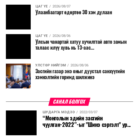
ЦАГ ҮЕ
2026/08/07
Улаанбаатарт өдөртөө 30 хэм дулаан
ЦАГ ҮЕ
2026/08/06
Улсын чанартай хатуу хучилттай авто замын
талаас илүү хувь нь 13-аас...
УЛСТӨР НИЙГЭМ
2026/08/06
Засгийн газар энэ оныг дуустал санхүүгийн
хэмнэлтийн горимд шилжинэ
САНАЛ БОЛГОХ
ШУДАРГА МЭДЭЭ
2022/03/07
“Монголын эдийн засгийн
чуулган-2022”-ыг "Шинэ сэргэлт" ур...