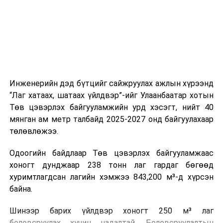
холбогдох байгууллагуудын уялдаа холбоо, аюулгүй
ажиллагааны чиглэлээр жолооч нарыг сургалт, арга
зүйгээр хангаж байна.
Мөн зам тээврийн осол, саатал болон бусад эрсдэл,
онцгой нөхцөл үүссэн үед авах арга хэмжээ, ачаалал
ихтэй нөхцөлд тайван, зөв, шуурхай шийдвэр гаргах,
Инженерийн дэд бүтцийг сайжруулах ажлын хүрээнд
өдөр тутмын ажлын бэлэн байдлыг хангах зэрэг
“Лаг хатаах, шатаах үйлдвэр”-ийг Улаанбаатар хотын
практик ур чадварыг сургалтын хөтөлбөрт тусгажээ.
Төв цэвэрлэх байгууламжийн урд хэсэгт, нийт 40
мянган ам метр талбайд 2025-2027 онд байгуулахаар
Сургалтыг танилцуулах лекц, асуулт-хариулт,
төлөвлөжээ.
жишээнд суурилсан сургалт, багаар ажиллах дасгал,
маршрут болон тээвэрлэлтийн урсгалын зураглалтай
Одоогийн байдлаар Төв цэвэрлэх байгууламжаас
танилцах, онцгой нөхцөлд ажиллах дадлага зэрэг
хоногт дунджаар 238 тонн лаг гардаг бөгөөд
онол, практик хосолсон хэлбэрээр зохион байгуулж
хуримтлагдсан лагийн хэмжээ 843,200 м³-д хүрсэн
байна.
байна.
Сургалтын үеэр COP17 олон улсын бага хурлыг
Шинээр барих үйлдвэр хоногт 250 м³ лаг
зохион байгуулах Үндэсний хорооны Ажлын алба,
боловсруулах хүчин чадалтай. Боловсруулалтын