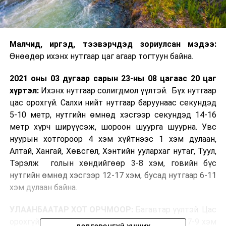
Малчид, иргэд, тээвэрчдэд зориулсан мэдээ:
Өнөөдөр ихэнх нутгаар цаг агаар тогтуун байна.
2021 оны 03 дугаар сарын 23-ны 08 цагаас 20 цаг
хүртэл:
Ихэнх нутгаар солигдмол үүлтэй. Бүх нутгаар
цас орохгүй. Салхи нийт нутгаар баруунаас секундэд
5-10 метр, нутгийн өмнөд хэсгээр секундэд 14-16
метр хүрч ширүүсэж, шороон шуурга шуурна. Увс
нуурын хотгороор 4 хэм хүйтнээс 1 хэм дулаан,
Алтай, Хангай, Хөвсгөл, Хэнтийн уулархаг нутаг, Туул,
Тэрэлж голын хөндийгөөр 3-8 хэм, говийн бүс
нутгийн өмнөд хэсгээр 12-17 хэм, бусад нутгаар 6-11
хэм дулаан байна.
УЛААНБААТАР ХОТ ОРЧМООР:
Багавтар үүлтэй. Цас
орохгүй. Салхи баруунаас секундэд 4-9 метр. 7-9 хэм