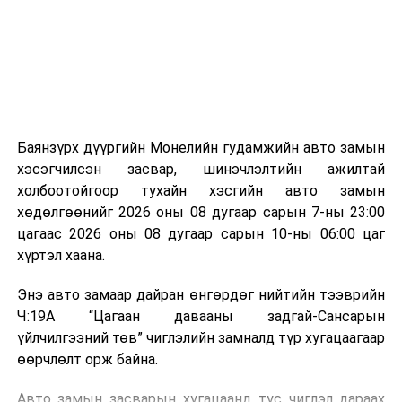
зориулалттай. Лагийг өндөр температурт шатааснаар
эзлэхүүн нь 90 хүртэл хувиар буурч, бактери, вирус
болон бусад өвчин үүсгэгч бичил биетнийг устгах
боломжтой.
Түүнчлэн шаталтын явцад үүсэх дулааныг цахилгаан
болон дулааны эрчим хүч үйлдвэрлэхэд ашиглаж
Баянзүрх дүүргийн Монелийн гудамжийн авто замын
болдог. Зарим технологийн хувьд шаталтын дараа
хэсэгчилсэн засвар, шинэчлэлтийн ажилтай
үлдэх үнснээс фосфор зэрэг ашигт эрдсийг сэргээн
холбоотойгоор тухайн хэсгийн авто замын
авах боломжтой аж.
хөдөлгөөнийг 2026 оны 08 дугаар сарын 7-ны 23:00
цагаас 2026 оны 08 дугаар сарын 10-ны 06:00 цаг
Япон, Герман, Швейцар, Нидерланд, Өмнөд Солонгос
хүртэл хаана.
зэрэг улс лаг хатаах, шатаах технологийг ашиглаж
байна. Тухайлбал, Германд лаг шатаах үйлдвэрээс
Энэ авто замаар дайран өнгөрдөг нийтийн тээврийн
гарсан үнснээс фосфор сэргээн авах технологи
Ч:19А “Цагаан давааны задгай-Сансарын
ашигладаг бол Нидерландад төвлөрсөн лаг
үйлчилгээний төв” чиглэлийн замналд түр хугацаагаар
боловсруулах үйлдвэрүүдээр дулаан, цахилгаан
өөрчлөлт орж байна.
эрчим хүч үйлдвэрлэдэг.
Авто замын засварын хугацаанд тус чиглэл дараах