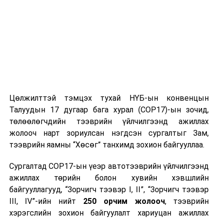
24-нд Алтайн салбар уулсаар, 25, 26-нд нутгийн зарим
газраар, 27-нд нутгийн зүүн хагаст секундэд 14-16
метр хүрч ширүүсэж, шороон шуурга шуурна. Увс
нуур болон Дархадын хотгор, Завхан голын эх, Тэс
голын хөндийгөөр шөнөдөө 15-20 хэм, өдөртөө 0-5
хэм, Хангай, Хөвсгөл, Хэнтийн уулархаг нутаг, Идэр,
Туул, Тэрэлж голын хөндийгөөр шөнөдөө 9-14 хэм
хүйтэн, өдөртөө 1-6 хэм дулаан, говийн бүс нутгийн
өмнөд хэсгээр шөнөдөө 3 хэм хүйтнээс 2 хэм
Цөлжилттэй тэмцэх тухай НҮБ-ын конвенцын
дулаан, өдөртөө 14-19 хэм дулаан, бусад нутгаар
Талуудын 17 дугаар бага хурал (COP17)-ын зочид,
шөнөдөө 2-7 хэм хүйтэн, өдөртө
төлөөлөгчдийн тээврийн үйлчилгээнд ажиллах
жолооч нарт зориулсан нэгдсэн сургалтыг Зам,
УНШСАН:
2668
тээврийн яамны “Хөсөг” танхимд зохион байгууллаа.
ДАРААХ МЭДЭЭ
Төрийн албаны шинэчлэлийг боловсрол, шинжлэх
Сургалтад COP17-ын үеэр автотээврийн үйлчилгээнд
ухааны салбараас эхлүүлэх боломж байна
ажиллах төрийн болон хувийн хэвшлийн
ӨМНӨХ МЭДЭЭ
байгууллагууд, “Зорчигч тээвэр I, II”, “Зорчигч тээвэр
Үс шинээр үргээлгэх буюу засуулбал сайн
III, IV”-ийн нийт
250 орчим жолооч
, тээврийн
хэрэгслийн зохион байгуулалт хариуцан ажиллах