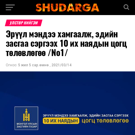
УЛСТӨР НИЙГЭМ
Эрүүл мэндээ хамгаалж, эдийн
засгаа сэргээх 10 их наядын цогц
төлөвлөгөө /№1/
Огноо:
5 жил 5 сар.өмнө
,
2021/03/14