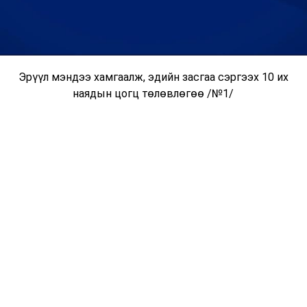
Эрүүл мэндээ хамгаалж, эдийн засгаа сэргээх 10 их
наядын цогц төлөвлөгөө /№1/