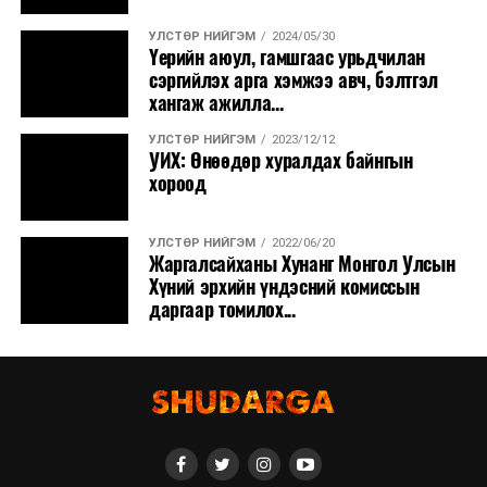
УЛСТӨР НИЙГЭМ
2024/05/30
Үерийн аюул, гамшгаас урьдчилан
сэргийлэх арга хэмжээ авч, бэлтгэл
хангаж ажилла...
УЛСТӨР НИЙГЭМ
2023/12/12
УИХ: Өнөөдөр хуралдах байнгын
хороод
УЛСТӨР НИЙГЭМ
2022/06/20
Жаргалсайханы Хунанг Монгол Улсын
Хүний эрхийн үндэсний комиссын
даргаар томилох...