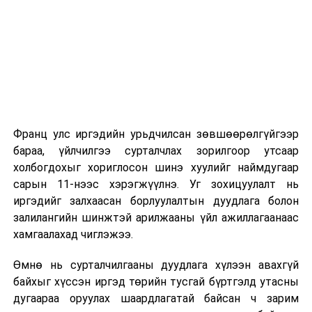
2026 оны 9 дүгээр сарын 1-нээс цахимаар
эхэлнэ.
2026 оны 9 дүгээр сарын 14-нөөс танхимаар
үргэлжилнэ.
Оюутны дотуур байр
Франц улс иргэдийн урьдчилсан зөвшөөрөлгүйгээр
2026 оны 9 дүгээр сарын 13-наас оюутнуудыг
бараа, үйлчилгээ сурталчлах зорилгоор утсаар
дотуур байранд оруулж эхэлнэ.
холбогдохыг хориглосон шинэ хуулийг наймдугаар
Сургууль, цэцэрлэгийн үйл ажиллагааны
сарын 11-нээс хэрэгжүүлнэ. Уг зохицуулалт нь
зохицуулалт
иргэдийг залхаасан борлуулалтын дуудлага болон
залилангийн шинжтэй арилжааны үйл ажиллагаанаас
2026 оны 8 дугаар сарын 17–28-ны өдрүүдэд
хамгаалахад чиглэжээ.
нийслэлийн бүх сургууль, цэцэрлэгт ажлын
Өмнө нь сурталчилгааны дуудлага хүлээн авахгүй
байранд элсэлт, бүртгэл болон бусад аливаа
байхыг хүссэн иргэд төрийн тусгай бүртгэлд утасны
арга хэмжээ зохион байгуулахгүй болно.
дугаараа оруулах шаардлагатай байсан ч зарим