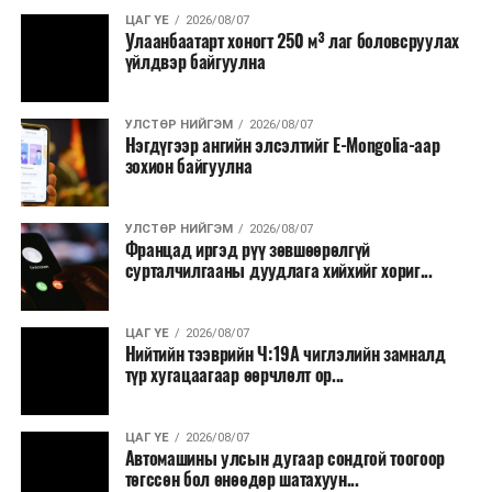
Зайлшгүй шаардлагагүй тоног төхөөрөмж,
ЦАГ ҮЕ
2026/08/07
тавилга, автомашин худалдан авах;
Улаанбаатарт хоногт 250 м³ лаг боловсруулах
үйлдвэр байгуулна
Батлан хамгаалах, хууль зүйн салбараас бусад
сургалт, дадлага;
УЛСТӨР НИЙГЭМ
2026/08/07
Хуулиар заавал мэдээлэхээс бусад кино,
Нэгдүгээр ангийн элсэлтийг E-Mongolia-аар
контент, хэвлэлийн зардал;
зохион байгуулна
Заавал олгохоос бусад тэтгэмж, урамшуулал.
УЛСТӨР НИЙГЭМ
2026/08/07
Санхүүгийн хэмнэлтийн горимыг 2026 оны
Францад иргэд рүү зөвшөөрөлгүй
арванхоёрдугаар сарын 31 хүртэл мөрдөнө. Харин
сурталчилгааны дуудлага хийхийг хориг...
эрүүл мэндийн салбар уг хэмнэлтийн горимд
хамрагдахгүй бөгөөд цэцэрлэг, сургуулийн хүүхдийн
ЦАГ ҮЕ
2026/08/07
эрт илрүүлэг, вакцинжуулалт, томуу, томуу төст
Нийтийн тээврийн Ч:19А чиглэлийн замналд
өвчний эсрэг арга хэмжээ зэрэг зайлшгүй
түр хугацаагаар өөрчлөлт ор...
шаардлагатай ажлууд төлөвлөгөөний дагуу
үргэлжилнэ гэж Ерөнхий сайд Н.Учрал онцоллоо.
ЦАГ ҮЕ
2026/08/07
Автомашины улсын дугаар сондгой тоогоор
Мөн бүх шатны төсвийн ерөнхийлөн захирагч нарт
төгссөн бол өнөөдөр шатахуун...