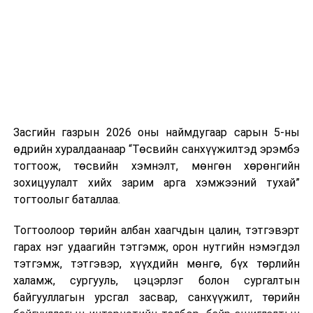
нэгжийг 375 мянга хүртэлх еврогоор торгох
боломжтой. Харин хэрэглэгч өөрөө зөвшөөрсөн,
эсвэл тухайн компанитай өмнө нь гэрээний
харилцаатай бөгөөд шинэ үйлчилгээ санал болгож
буй тохиолдолд хориг үйлчлэхгүй. Иргэд
зөвшөөрөлгүй дуудлагын талаар төрийн цахим
хуудсаар мэдээлэх боломжтой.
Засгийн газрын 2026 оны наймдугаар сарын 5-ны
Шинэ хууль Францын зах зээлд үйлчилдэг гадаадын
өдрийн хуралдаанаар “Төсвийн санхүүжилтэд эрэмбэ
дуудлагын төвүүдэд нөлөөлөхөөр байна. Тухайлбал,
тогтоож, төсвийн хэмнэлт, мөнгөн хөрөнгийн
Мароккогийн дуудлагын төвүүдийн орлогын 80 гаруй
зохицуулалт хийх зарим арга хэмжээний тухай”
хувь Францын зах зээлээс бүрддэг бөгөөд тус улсын
тогтоолыг баталлаа.
40–50 мянган ажлын байр эрсдэлд орж болзошгүйг
Мароккогийн хөдөлмөр эрхлэлтийн сайд мэдэгджээ.
Тогтоолоор төрийн албан хаагчдын цалин, тэтгэвэрт
гарах нэг удаагийн тэтгэмж, орон нутгийн нэмэгдэл
тэтгэмж, тэтгэвэр, хүүхдийн мөнгө, бүх төрлийн
халамж, сургууль, цэцэрлэг болон сургалтын
байгууллагын урсгал засвар, санхүүжилт, төрийн