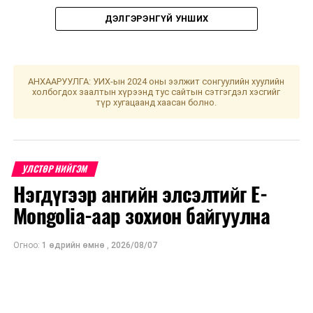
ДЭЛГЭРЭНГҮЙ УНШИХ
УНШСАН:
2781
ДАРААХ МЭДЭЭ
Эрүүл мэндээ хамгаалж, эдийн засгаа сэргээх 10 их
АНХААРУУЛГА: УИХ-ын 2024 оны ээлжит сонгуулийн хуулийн
холбогдох заалтын хүрээнд тус сайтын сэтгэгдэл хэсгийг
наядын цогц төлөвлөгөө /№2/
түр хугацаанд хаасан болно.
ӨМНӨХ МЭДЭЭ
Намынхаа будлианд толгой нь эргэсэн гишүүд хууль
бус үйл ажиллагаанд оролцов уу
УЛСТӨР НИЙГЭМ
Нэгдүгээр ангийн элсэлтийг E-
Mongolia-аар зохион байгуулна
Огноо:
1 өдрийн өмнө
,
2026/08/07