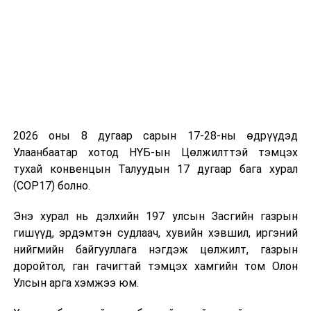
2026 оны 8 дугаар сарын 17-28-ны өдрүүдэд
Улаанбаатар хотод НҮБ-ын Цөлжилттэй тэмцэх
тухай конвенцын Талуудын 17 дугаар бага хурал
(COP17) болно.
Энэ хурал нь дэлхийн 197 улсын Засгийн газрын
гишүүд, эрдэмтэн судлаач, хувийн хэвшил, иргэний
нийгмийн байгууллага нэгдэж цөлжилт, газрын
доройтол, ган гачигтай тэмцэх хамгийн том Олон
Улсын арга хэмжээ юм.