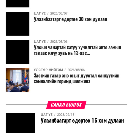
салбар бүрдээ урсгал зардлыг 20 хувиар бууруулах,
нөхөн томилгоо хийхгүй байх, аялал, амралт, зугаалга,
ЦАГ ҮЕ
2026/08/07
хамт олны урлаг, спортын арга хэмжээг зохион
Улаанбаатарт өдөртөө 30 хэм дулаан
байгуулахгүй байх, төрийн албанд шинэ орон тоо бий
болгохгүй байх, эрчим хүчний хэрэглээг хэмнэх, хурал,
сургалтыг цахим хэлбэрт шилжүүлэх, төрийн албан
ЦАГ ҮЕ
2026/08/06
хаагчдыг зарим өдрүүдэд цахимаар ажиллуулах арга
Улсын чанартай хатуу хучилттай авто замын
хэмжээг үргэлжлүүлэхийг үүрэг болголоо.
талаас илүү хувь нь 13-аас...
Төсвийн сахилга бат сайжирч, эдийн засгийн нөхцөл
УЛСТӨР НИЙГЭМ
2026/08/06
байдал хэвийн болсон тохиолдолд эдгээр
Засгийн газар энэ оныг дуустал санхүүгийн
хязгаарлалтыг үе шаттайгаар сулруулах юм.
хэмнэлтийн горимд шилжинэ
САНАЛ БОЛГОХ
ЦАГ ҮЕ
2023/09/18
Улаанбаатарт өдөртөө 15 хэм дулаан