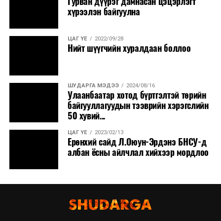
Гурван дүүрэг дамнасан цэцэрлэгт
хүрээлэн байгуулна
ЦАГ ҮЕ
2022/09/28
Нийт шүүгчийн хуралдаан боллоо
ШУДАРГА МЭДЭЭ
2024/08/16
Улаанбаатар хотод бүртгэлтэй төрийн
байгууллагуудын тээврийн хэрэгслийн
50 хувий...
ЦАГ ҮЕ
2023/02/13
Ерөнхий сайд Л.Оюун-Эрдэнэ БНСУ-д
албан ёсны айлчлал хийхээр мордлоо