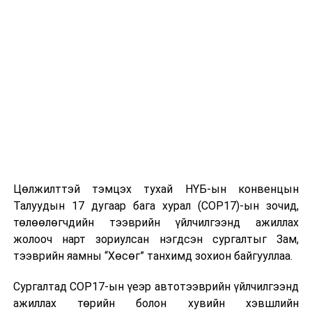
байх, хайртай дотны хүмүүсээ эрсдэлээс
хамгаалахын тулд иргэнийхээ үүргийг биелүүлж,
шинжилгээндээ идэвхтэй хамрагдахыг уриалж
байна.
СҮХБААТАР ДҮҮРГИЙН ОНЦГОЙ КОМИСС
Цөлжилттэй тэмцэх тухай НҮБ-ын конвенцын
УНШСАН:
2295
Талуудын 17 дугаар бага хурал (COP17)-ын зочид,
ДАРААХ МЭДЭЭ
төлөөлөгчдийн тээврийн үйлчилгээнд ажиллах
УИХ-ын байнгын болон түр хорооны хуралдаан болно
жолооч нарт зориулсан нэгдсэн сургалтыг Зам,
ӨМНӨХ МЭДЭЭ
тээврийн яамны “Хөсөг” танхимд зохион байгууллаа.
Улаанбаатарт өдөртөө 20 хэм хүйтэн
Сургалтад COP17-ын үеэр автотээврийн үйлчилгээнд
ажиллах төрийн болон хувийн хэвшлийн