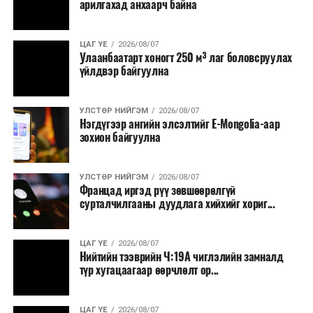
арилгахад анхаарч байна
ЦАГ ҮЕ
2026/08/07
Улаанбаатарт хоногт 250 м³ лаг боловсруулах
үйлдвэр байгуулна
УЛСТӨР НИЙГЭМ
2026/08/07
Нэгдүгээр ангийн элсэлтийг E-Mongolia-аар
зохион байгуулна
УЛСТӨР НИЙГЭМ
2026/08/07
Францад иргэд рүү зөвшөөрөлгүй
сурталчилгааны дуудлага хийхийг хориг...
ЦАГ ҮЕ
2026/08/07
Нийтийн тээврийн Ч:19А чиглэлийн замналд
түр хугацаагаар өөрчлөлт ор...
ЦАГ ҮЕ
2026/08/07