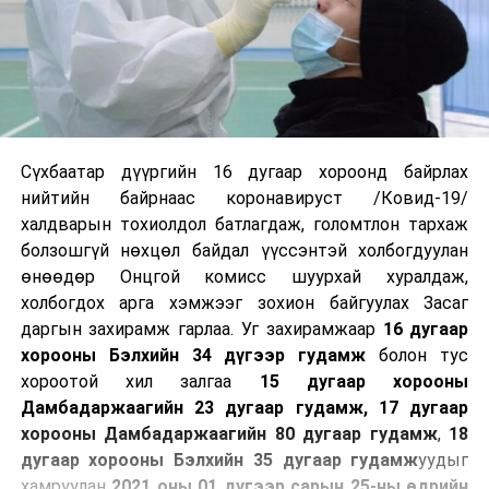
Сүхбаатар дүүргийн 16 дугаар хороонд байрлах
нийтийн байрнаас коронавируст /Ковид-19/
халдварын тохиолдол батлагдаж, голомтлон тархаж
болзошгүй нөхцөл байдал үүссэнтэй холбогдуулан
өнөөдөр Онцгой комисс шуурхай хуралдаж,
холбогдох арга хэмжээг зохион байгуулах Засаг
даргын захирамж гарлаа. Уг захирамжаар
16 дугаар
хорооны Бэлхийн 34 дүгээр гудамж
болон тус
хороотой хил залгаа
15 дугаар хорооны
Дамбадаржаагийн 23 дугаар гудамж, 17 дугаар
хорооны Дамбадаржаагийн 80 дугаар гудамж
,
18
дугаар хорооны Бэлхийн 35 дугаар гудамж
уудыг
хамруулан
2021 оны 01 дүгээр сарын 25-ны өдрийн