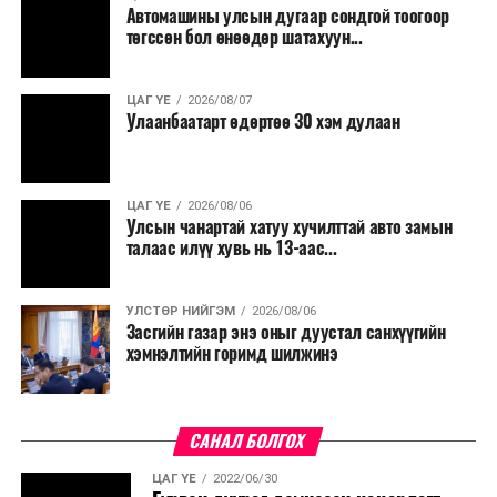
Автомашины улсын дугаар сондгой тоогоор
төгссөн бол өнөөдөр шатахуун...
ЦАГ ҮЕ
2026/08/07
Улаанбаатарт өдөртөө 30 хэм дулаан
ЦАГ ҮЕ
2026/08/06
Улсын чанартай хатуу хучилттай авто замын
талаас илүү хувь нь 13-аас...
УЛСТӨР НИЙГЭМ
2026/08/06
Засгийн газар энэ оныг дуустал санхүүгийн
хэмнэлтийн горимд шилжинэ
САНАЛ БОЛГОХ
ЦАГ ҮЕ
2022/06/30