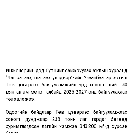
буудал болон арга хэмжээний байршилд хүргэх үе
шат, маршрут, хөдөлгөөний зохион байгуулалт,
цагийн менежмент, мэдээлэл дамжуулах журам,
холбогдох байгууллагуудын уялдаа холбоо, аюулгүй
ажиллагааны чиглэлээр жолооч нарыг сургалт, арга
зүйгээр хангаж байна.
Мөн зам тээврийн осол, саатал болон бусад эрсдэл,
онцгой нөхцөл үүссэн үед авах арга хэмжээ, ачаалал
ихтэй нөхцөлд тайван, зөв, шуурхай шийдвэр гаргах,
Инженерийн дэд бүтцийг сайжруулах ажлын хүрээнд
өдөр тутмын ажлын бэлэн байдлыг хангах зэрэг
“Лаг хатаах, шатаах үйлдвэр”-ийг Улаанбаатар хотын
практик ур чадварыг сургалтын хөтөлбөрт тусгажээ.
Төв цэвэрлэх байгууламжийн урд хэсэгт, нийт 40
мянган ам метр талбайд 2025-2027 онд байгуулахаар
Сургалтыг танилцуулах лекц, асуулт-хариулт,
төлөвлөжээ.
жишээнд суурилсан сургалт, багаар ажиллах дасгал,
маршрут болон тээвэрлэлтийн урсгалын зураглалтай
Одоогийн байдлаар Төв цэвэрлэх байгууламжаас
танилцах, онцгой нөхцөлд ажиллах дадлага зэрэг
хоногт дунджаар 238 тонн лаг гардаг бөгөөд
онол, практик хосолсон хэлбэрээр зохион байгуулж
хуримтлагдсан лагийн хэмжээ 843,200 м³-д хүрсэн
байна.