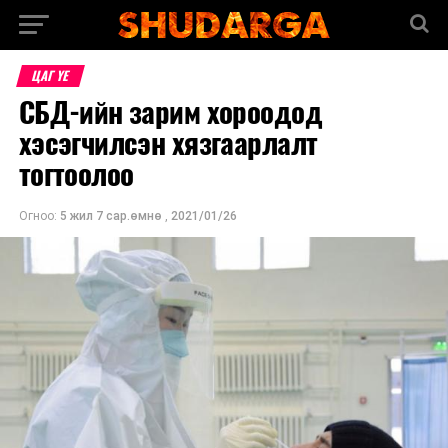
ЦАГ ҮЕ
СБД-ийн зарим хороодод
хэсэгчилсэн хязгаарлалт
тогтоолоо
Огноо:
5 жил 7 сар.өмнө
,
2021/01/26