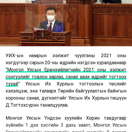
УИХ-ын намрын ээлжит чуулганы 2021 оны
нэгдүгээр сарын 20-ны өдрийн нэгдсэн хуралдаанаар
“Монгол Улсын Ерөнхийлөгчийн 2021 оны ээлжит
сонгуулийг товлон зарлах, санал авах өдрийг тогтоох
тухай
” Улсын Их Хурлын тогтоолын төслийг
хэлэлцэж, энэ талаарх Төрийн байгуулалтын байнгын
хорооны санал, дүгнэлтийг Улсын Их Хурлын гишүүн
Д.Тогтохсүрэн танилцуулав.
Монгол Улсын Үндсэн хуулийн Хорин тавдугаар
зүйлийн 1 дэх хэсгийн 3 дахь заалт, Монгол Улсын