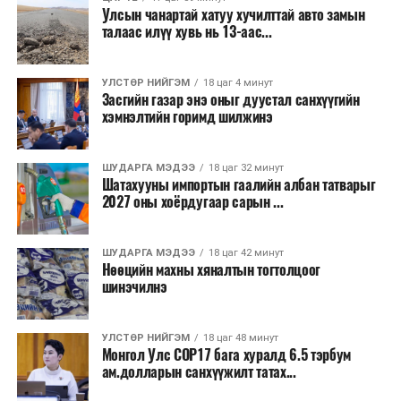
зогсоолуудыг түшиглэсэн худалдаа, үйлчилгээ, орон
Улсын чанартай хатуу хучилттай авто замын
сууцны шинэ бүсүүд бий болох боломжтой. Үүний
талаас илүү хувь нь 13-аас...
зэрэгцээ ажлын байр нэмэгдэх, жижиг, дунд
бизнесийн үйл ажиллагаа өргөжих, үл хөдлөх
УЛСТӨР НИЙГЭМ
18 цаг 4 минут
хөрөнгийн үнэ цэнэ өсөх зэрэг эдийн засгийн эерэг
Засгийн газар энэ оныг дуустал санхүүгийн
үр нөлөө үзүүлнэ гэж тооцсон байна.
хэмнэлтийн горимд шилжинэ
Трамвай нь цахилгаан эрчим хүчээр ажилладаг тул
ашиглалтын явцад агаар бохирдуулагч бодис шууд
ШУДАРГА МЭДЭЭ
18 цаг 32 минут
Шатахууны импортын гаалийн албан татварыг
ялгаруулахгүй. Иргэд хувийн автомашинаас их
2027 оны хоёрдугаар сарын ...
багтаамжийн нийтийн тээвэрт шилжсэнээр замын
хөдөлгөөний ачаалал, нүүрстөрөгчийн давхар исэл
ШУДАРГА МЭДЭЭ
18 цаг 42 минут
болон бусад хүлэмжийн хийн ялгарлыг бууруулах ач
Нөөцийн махны хяналтын тогтолцоог
холбогдолтой.
шинэчилнэ
Түгжрэлээс үүдэлтэй эдийн засгийн алдагдлыг
тооцоход нэг автомашин өдөрт дунджаар 2.5 цаг
УЛСТӨР НИЙГЭМ
18 цаг 48 минут
Монгол Улс COP17 бага хуралд 6.5 тэрбум
түгжрэлд саатахдаа 3.45 литр шатахууныг үр ашиггүй
ам.долларын санхүүжилт татах...
зарцуулдаг байна. Ингэснээр нэг жолооч өдөрт