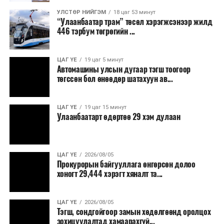
8,238.6 төгрөг, жилд 1.7 сая гаруй төгрөгийн
шатахууны зардлыг зөвхөн түгжрэлд алддаг аж.
УЛСТӨР НИЙГЭМ
18 цаг 53 минут
“Улаанбаатар трам” төсөл хэрэгжсэнээр жилд
446 тэрбум төгрөгийн ...
“Улаанбаатар трам” төсөл хэрэгжиж, авто замын
ачаалал буурснаар трассын дагуух автомашинуудын
шатахууны хэмнэлт жилд 446 тэрбум төгрөгт хүрэх
ЦАГ ҮЕ
19 цаг 5 минут
Автомашины улсын дугаар тэгш тоогоор
боломжтой гэсэн тооцоог техник, эдийн засгийн
төгссөн бол өнөөдөр шатахуун ав...
үндэслэлд тусгажээ.
Төсөл хэрэгжсэнээр иргэдийн зорчих хугацаа
ЦАГ ҮЕ
19 цаг 15 минут
Улаанбаатарт өдөртөө 29 хэм дулаан
богиносож, түгжрэлээс үүдэлтэй эдийн засгийн
алдагдал буурахын зэрэгцээ аюулгүй, найдвартай,
тав тухтай, хүртээмжтэй нийтийн тээврийн шинэ
тогтолцоо бүрдэх ач холбогдолтой юм.
ЦАГ ҮЕ
2026/08/05
Прокурорын байгууллага өнгөрсөн долоо
хоногт 29,444 хэрэгт хяналт та...
ЦАГ ҮЕ
2026/08/05
Тэгш, сондгойгоор замын хөдөлгөөнд оролцох
зохицуулалтад хамаарахгүй...