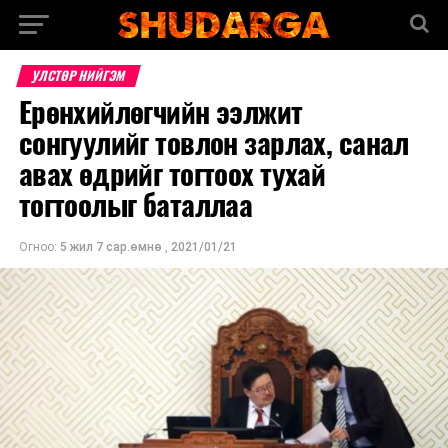
УЛСТӨР НИЙГЭМ
Ерөнхийлөгчийн ээлжит
сонгуулийг товлон зарлах, санал
авах өдрийг тогтоох тухай
тогтоолыг баталлаа
Огноо:
5 жил 7 сар.өмнө
,
2021/01/21