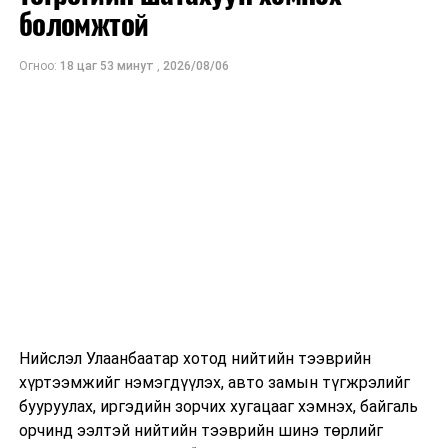
ам.доллар
боломжтой
байхаар тооцжээ.
Огноо:
18 цаг 53 минут
,
2026/08/06
Нийслэл Улаанбаатар хотод нийтийн тээврийн
хүртээмжийг нэмэгдүүлэх, авто замын түгжрэлийг
бууруулах, иргэдийн зорчих хугацааг хэмнэх, байгаль
орчинд ээлтэй нийтийн тээврийн шинэ төрлийг