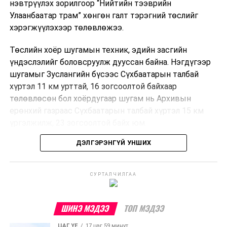
нэвтрүүлэх зорилгоор “Нийтийн тээврийн
Улаанбаатар трам” хөнгөн галт тэрэгний төслийг
хэрэгжүүлэхээр төлөвлөжээ.
Төслийн хоёр шугамын техник, эдийн засгийн
үндэслэлийг боловсруулж дууссан байна. Нэгдүгээр
шугамыг Зуслангийн бүсээс Сүхбаатарын талбай
хүртэл 11 км урттай, 16 зогсоолтой байхаар
төлөвлөсөн бол хоёрдугаар шугам нь Архивын
ерөнхий газраас Сүхбаатарын талбай хүртэл 15 км
үргэлжилж, 23 зогсоолтой байх юм.
ДЭЛГЭРЭНГҮЙ УНШИХ
Төслийг бүрэн хэрэгжүүлснээр цагт 10-12 мянган
зорчигч тээвэрлэх хүчин чадал бүрдэж, замын
хөдөлгөөний дундаж хурд 23.6 хувиар нэмэгдэх
СУРТАЛЧИЛГАА
тооцоо гарчээ.
Трамвайн системийг хөгжүүлснээр нийтийн тээвэрт
ШИНЭ МЭДЭЭ
ТОП МЭДЭЭ
суурилсан хот төлөвлөлтийг дэмжиж, шугам болон
ЦАГ ҮЕ
17 цаг 59 минут