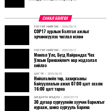
САНАЛ БОЛГОХ
УЛСТӨР НИЙГЭМ
2026/05/12
СОР17 хурлын бэлтгэл ажлыг
эрчимжүүлэх чиглэл өглөө
УЛСТӨР НИЙГЭМ
2025/03/11
Монгол Улс, Бүгд Найрамдах Чех
Улсын Ерөнхийлөгч нар мэдээлэл
хийлээ
ЦАГ ҮЕ
2025/06/02
Нийслэлийн төр, захиргааны
байгууллагын ажил 07:00 цагт эхэлж
16:00 цагт тарна
ШУДАРГА МЭДЭЭ
2024/07/19
30 дугаар сургуулийн хуучин барилгыг
нурааж, шинэ сургууль барина