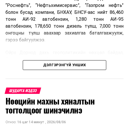
“Роснефть”, “Нефтьхимисервис”, “Газпром нефть”
болон бусад компани, БНХАУ, БНСУ-аас нийт 86,460
тонн АИ-92 автобензин, 1,280 тонн АИ-95
автобензин, 178,650 тонн дизель түлш, 7,000 тонн
онгоцны түлш авахаар захиалгаа баталгаажуулж,
гэрээ байгуулжээ.
Ойрх Дорнод дахь геополитикийн нөхцөл байдал,
Орос, Украины дайнаас шалтгаалсан газрын тосны
ДЭЛГЭРЭНГҮЙ УНШИХ
үнийн өсөлт дэлхийн зах зээлд буураагүй байна.
Үүний улмаас наймдугаар сард хил үнэ тонн тутамд
дахин өсөж, ОХУ болон бусад эх үүсвэрээс худалдан
авах шатахууны үнэ 1,200-2,000 ам.долларт хүрчээ.
ШУДАРГА МЭДЭЭ
Нөөцийн махны хяналтын
Иймд дотоодын зах зээл дэх үнийн өсөлтийг
сааруулахын тулд гаалийн болон онцгой албан
тогтолцоог шинэчилнэ
татварыг тэглэх шаардлага үүссэнийг салбарын сайд
танилцуулсан байна.
Огноо:
16 цаг 14 минут
,
2026/08/06