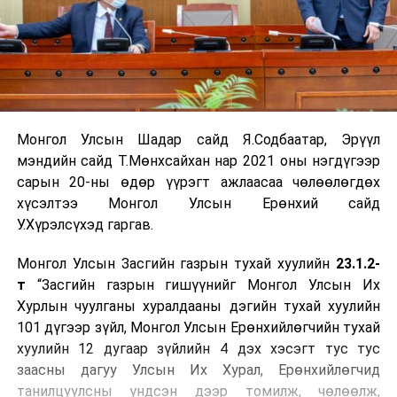
Монгол Улсын Шадар сайд Я.Содбаатар, Эрүүл
мэндийн сайд Т.Мөнхсайхан нар 2021 оны нэгдүгээр
сарын 20-ны өдөр үүрэгт ажлаасаа чөлөөлөгдөх
хүсэлтээ Монгол Улсын Ерөнхий сайд
У.Хүрэлсүхэд гаргав.
Монгол Улсын Засгийн газрын тухай хуулийн
23.1.2-
т
“Засгийн газрын гишүүнийг Монгол Улсын Их
Хурлын чуулганы хуралдааны дэгийн тухай хуулийн
101 дүгээр зүйл, Монгол Улсын Ерөнхийлөгчийн тухай
хуулийн 12 дугаар зүйлийн 4 дэх хэсэгт тус тус
заасны дагуу Улсын Их Хурал, Ерөнхийлөгчид
танилцуулсны үндсэн дээр томилж, чөлөөлж,