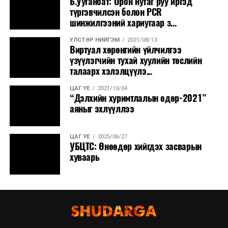
Б.Ууганбат: Орон нутаг руу иргэд
түргэвчилсэн болон PCR
шинжилгээний хариугаар з...
УЛСТӨР НИЙГЭМ
2021/08/13
Виртуал хөрөнгийн үйлчилгээ
үзүүлэгчийн тухай хуулийн төслийн
талаарх хэлэлцүүлэ...
ЦАГ ҮЕ
2021/10/04
“Дэлхийн хуримтлалын өдөр-2021”
аяныг эхлүүллээ
ЦАГ ҮЕ
2025/06/27
УБЦТС: Өнөөдөр хийгдэх засварын
хуваарь