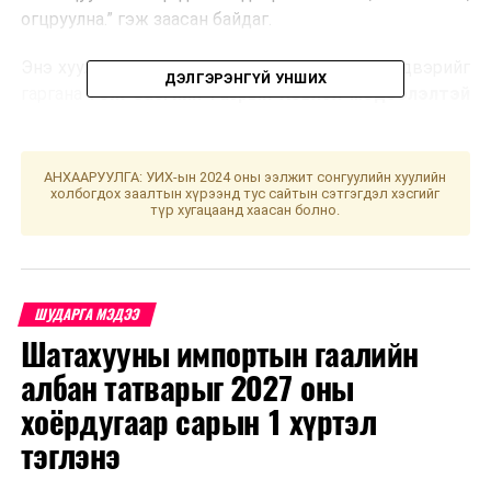
огцруулна.” гэж заасан байдаг.
Энэ хуулийн дагуу Ерөнхий сайд эцсийн шийдвэрийг
ДЭЛГЭРЭНГҮЙ УНШИХ
гаргана
гэж Засгийн газрын Хэвлэл мэдээлэлтэй
харилцах хэлтсээс мэдээллээ.
АНХААРУУЛГА: УИХ-ын 2024 оны ээлжит сонгуулийн хуулийн
УНШСАН:
2876
холбогдох заалтын хүрээнд тус сайтын сэтгэгдэл хэсгийг
түр хугацаанд хаасан болно.
ДАРААХ МЭДЭЭ
Б.Батдавааг Үндэсний статистикийн хорооны даргаар
томилов
ӨМНӨХ МЭДЭЭ
АН-ын бүлэг дахин завсарлага авлаа
ШУДАРГА МЭДЭЭ
Шатахууны импортын гаалийн
албан татварыг 2027 оны
хоёрдугаар сарын 1 хүртэл
тэглэнэ