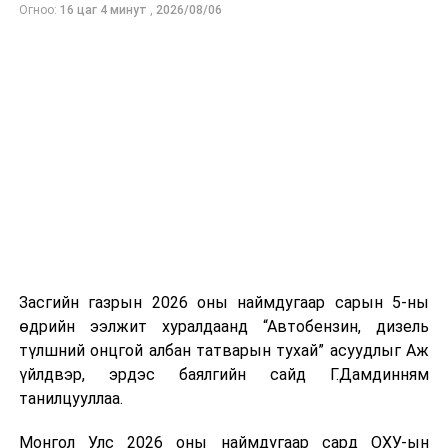
Огноо:
16 цаг 4 минут
,
2026/08/06
Засгийн газрын 2026 оны наймдугаар сарын 5-ны
өдрийн ээлжит хуралдаанд “Автобензин, дизель
түлшний онцгой албан татварын тухай” асуудлыг Аж
үйлдвэр, эрдэс баялгийн сайд Г.Дамдинням
танилцууллаа.
Монгол Улс 2026 оны наймдугаар сард ОХУ-ын