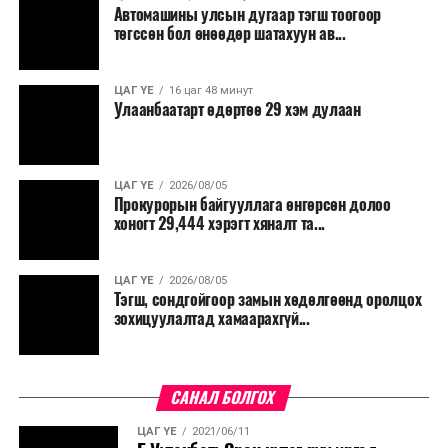
Автомашины улсын дугаар тэгш тоогоор
төгссөн бол өнөөдөр шатахуун ав...
ЦАГ ҮЕ
16 цаг 48 минут
Улаанбаатарт өдөртөө 29 хэм дулаан
ЦАГ ҮЕ
2026/08/05
Прокурорын байгууллага өнгөрсөн долоо
хоногт 29,444 хэрэгт хяналт та...
ЦАГ ҮЕ
2026/08/05
Тэгш, сондгойгоор замын хөдөлгөөнд оролцох
зохицуулалтад хамаарахгүй...
САНАЛ БОЛГОХ
ЦАГ ҮЕ
2021/06/11