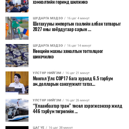
хэмнэлтийн горимд шилжинэ
ШУДАРГА МЭДЭЭ
16 цаг 4 минут
Шатахууны импортын гаалийн албан татварыг
2027 оны хоёрдугаар сарын ...
ШУДАРГА МЭДЭЭ
16 цаг 14 минут
Нөөцийн махны хяналтын тогтолцоог
шинэчилнэ
УЛСТӨР НИЙГЭМ
16 цаг 21 минут
Монгол Улс COP17 бага хуралд 6.5 тэрбум
ам.долларын санхүүжилт татах...
УЛСТӨР НИЙГЭМ
16 цаг 26 минут
“Улаанбаатар трам” төсөл хэрэгжсэнээр жилд
446 тэрбум төгрөгийн ...
ЦАГ ҮЕ
16 цаг 38 минут