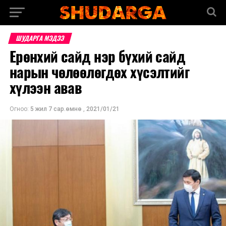
ШУДАРГА МЭДЭЭ
Ерөнхий сайд нэр бүхий сайд
нарын чөлөөлөгдөх хүсэлтийг
хүлээн авав
Огноо:
5 жил 7 сар.өмнө
,
2021/01/21