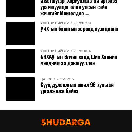
Э.Батшугар: Хариуцлагатай иргэнээ
урамшуулдаг олон улсын сайн
жишгийг Монголдоо ...
УЛСТӨР НИЙГЭМ
2019/07/03
УИХ-ын байнгын хороод хуралдана
УЛСТӨР НИЙГЭМ
2019/10/16
БНХАУ-ын Элчин сайд Шин Хаймин
мэндчилгээ дэвшүүллээ
ЦАГ ҮЕ
2025/12/15
Сууц дулаалгын ажил 96 хувьтай
үргэлжилж байна