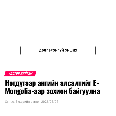
ДЭЛГЭРЭНГҮЙ УНШИХ
УЛСТӨР НИЙГЭМ
Нэгдүгээр ангийн элсэлтийг E-
Mongolia-аар зохион байгуулна
Огноо:
3 өдрийн өмнө
,
2026/08/07