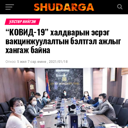
УЛСТӨР НИЙГЭМ
“КОВИД-19” халдварын эсрэг
вакцинжуулалтын бэлтгэл ажлыг
хангаж байна
Огноо:
5 жил 7 сар.өмнө
,
2021/01/18