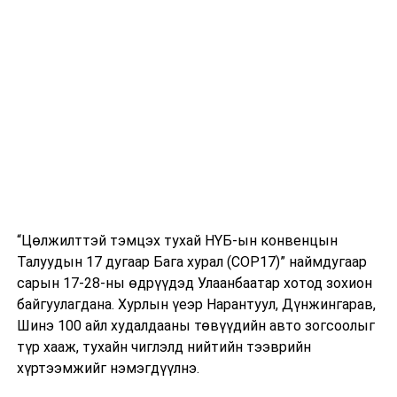
хэрэгжүүлэх бусад үүрэг даалгаврыг өглөө
гэж
Нийслэлийн Эрүүл мэндийн газраас мэдээллээ.
УНШСАН:
2679
ДАРААХ МЭДЭЭ
Амралтын өдрүүдэд 8354 хүн “Ковид-19” халдварын
шинжилгээнд хамрагджээ
ӨМНӨХ МЭДЭЭ
Үйл ажиллагаа нь нээгдэж байгаа аж, ахуйн нэгжүүд
дараах журмыг баримтална
“Цөлжилттэй тэмцэх тухай НҮБ-ын конвенцын
Талуудын 17 дугаар Бага хурал (COP17)” наймдугаар
сарын 17-28-ны өдрүүдэд Улаанбаатар хотод зохион
байгуулагдана. Хурлын үеэр Нарантуул, Дүнжингарав,
Шинэ 100 айл худалдааны төвүүдийн авто зогсоолыг
түр хааж, тухайн чиглэлд нийтийн тээврийн
хүртээмжийг нэмэгдүүлнэ.