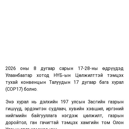
2026 оны 8 дугаар сарын 17-28-ны өдрүүдэд
Улаанбаатар хотод НҮБ-ын Цөлжилттэй тэмцэх
тухай конвенцын Талуудын 17 дугаар бага хурал
(COP17) болно.
Энэ хурал нь дэлхийн 197 улсын Засгийн газрын
гишүүд, эрдэмтэн судлаач, хувийн хэвшил, иргэний
нийгмийн байгууллага нэгдэж цөлжилт, газрын
доройтол, ган гачигтай тэмцэх хамгийн том Олон