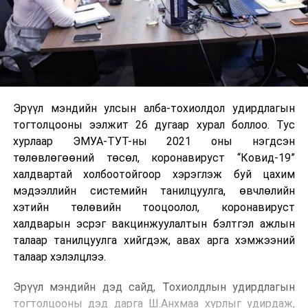
Эрүүл мэндийн улсын алба-тохиолдол удирдлагын
тогтолцооны ээлжит 26 дугаар хурал боллоо. Тус
хурлаар ЭМУА-ТУТ-ны 2021 оны нэгдсэн
төлөвлөгөөний төсөл, коронавируст “Ковид-19”
халдвартай холбоотойгоор хэрэглэж буй цахим
мэдээллийн системийн танилцуулга, өвчлөлийн
хэтийн төлөвийн тооцоолол, коронавируст
халдварын эсрэг вакцинжуулалтын бэлтгэл ажлын
талаар танилцуулга хийгдэж, авах арга хэмжээний
талаар хэлэлцлээ.
Эрүүл мэндийн дэд сайд, Тохиолдлын удирдлагын
тогтолцооны дэд дарга Ш.Анхмаа хурлыг удирдаж,