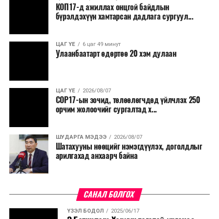
КОП17-д ажиллах онцгой байдлын
бүрэлдэхүүн хамтарсан дадлага сургуул...
ЦАГ ҮЕ
6 цаг 49 минут
Улаанбаатарт өдөртөө 20 хэм дулаан
ЦАГ ҮЕ
2026/08/07
COP17-ын зочид, төлөөлөгчдөд үйлчлэх 250
орчим жолоочийг сургалтад х...
ШУДАРГА МЭДЭЭ
2026/08/07
Шатахууны нөөцийг нэмэгдүүлэх, доголдлыг
арилгахад анхаарч байна
САНАЛ БОЛГОХ
ҮЗЭЛ БОДОЛ
2025/06/17