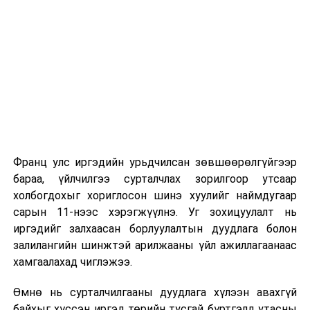
Их, дээд сургуулийн хичээл
2026 оны 9 дүгээр сарын 1-нээс цахимаар
эхэлнэ.
2026 оны 9 дүгээр сарын 14-нөөс танхимаар
үргэлжилнэ.
Оюутны дотуур байр
Франц улс иргэдийн урьдчилсан зөвшөөрөлгүйгээр
2026 оны 9 дүгээр сарын 13-наас оюутнуудыг
бараа, үйлчилгээ сурталчлах зорилгоор утсаар
дотуур байранд оруулж эхэлнэ.
холбогдохыг хориглосон шинэ хуулийг наймдугаар
Сургууль, цэцэрлэгийн үйл ажиллагааны
сарын 11-нээс хэрэгжүүлнэ. Уг зохицуулалт нь
зохицуулалт
иргэдийг залхаасан борлуулалтын дуудлага болон
залилангийн шинжтэй арилжааны үйл ажиллагаанаас
2026 оны 8 дугаар сарын 17–28-ны өдрүүдэд
хамгаалахад чиглэжээ.
нийслэлийн бүх сургууль, цэцэрлэгт ажлын
Өмнө нь сурталчилгааны дуудлага хүлээн авахгүй
байранд элсэлт, бүртгэл болон бусад аливаа
байхыг хүссэн иргэд төрийн тусгай бүртгэлд утасны
арга хэмжээ зохион байгуулахгүй болно.