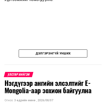
ДЭЛГЭРЭНГҮЙ УНШИХ
УЛСТӨР НИЙГЭМ
Нэгдүгээр ангийн элсэлтийг E-
Mongolia-аар зохион байгуулна
Огноо:
3 өдрийн өмнө
,
2026/08/07