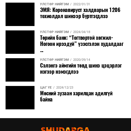
УЛСТӨР НИЙГЭМ
2022/01/31
ЭМЯ: Коронавируст халдварын 1206
тохиолдол шинээр бүртгэгдлээ
УЛСТӨР НИЙГЭМ
2024/04/18
Төрийн банк: “Тогтвортой хөгжил-
Ногоон ирээдүй” үзэсгэлэн худалдааг
...
УЛСТӨР НИЙГЭМ
2020/09/14
Сэлэнгэ аймгийн төвд шинэ цэцэрлэг
нэгээр нэмэгдлээ
ЦАГ ҮЕ
2024/12/23
Мөсний зузаан харилцан адилгүй
байна