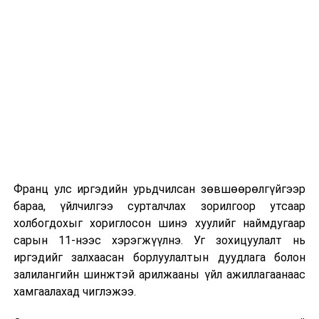
сургуулиуд дээр ажиллахгүй.
Их, дээд сургуулийн хичээл
2026 оны 9 дүгээр сарын 1-нээс цахимаар
эхэлнэ.
2026 оны 9 дүгээр сарын 14-нөөс танхимаар
үргэлжилнэ.
Оюутны дотуур байр
Франц улс иргэдийн урьдчилсан зөвшөөрөлгүйгээр
2026 оны 9 дүгээр сарын 13-наас оюутнуудыг
бараа, үйлчилгээ сурталчлах зорилгоор утсаар
дотуур байранд оруулж эхэлнэ.
холбогдохыг хориглосон шинэ хуулийг наймдугаар
Сургууль, цэцэрлэгийн үйл ажиллагааны
сарын 11-нээс хэрэгжүүлнэ. Уг зохицуулалт нь
зохицуулалт
иргэдийг залхаасан борлуулалтын дуудлага болон
залилангийн шинжтэй арилжааны үйл ажиллагаанаас
2026 оны 8 дугаар сарын 17–28-ны өдрүүдэд
хамгаалахад чиглэжээ.
нийслэлийн бүх сургууль, цэцэрлэгт ажлын