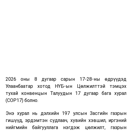
2026 оны 8 дугаар сарын 17-28-ны өдрүүдэд
Улаанбаатар хотод НҮБ-ын Цөлжилттэй тэмцэх
тухай конвенцын Талуудын 17 дугаар бага хурал
(COP17) болно.
Энэ хурал нь дэлхийн 197 улсын Засгийн газрын
гишүүд, эрдэмтэн судлаач, хувийн хэвшил, иргэний
нийгмийн байгууллага нэгдэж цөлжилт, газрын