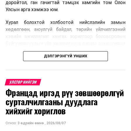
доройтол, ган гачигтай тэмцэх хамгийн том Олон
Улсын арга хэмжээ юм.
Хурал болохтой холбоотой нийслэлийн замын
хөдөлгөөн, аюулгүй байдал, төрийн үйлчилгээний
хэвийн ажиллагааг хангах зорилгоор боловсролын
байгууллагуудын үйл ажиллагаанд дараах зохицуулалт
хэрэгжүүлэхээр болжээ .
ДЭЛГЭРЭНГҮЙ УНШИХ
Цэцэрлэгийн бүртгэл
2026 оны 8 дугаар сарын 10–23-ны өдрүүдэд
УЛСТӨР НИЙГЭМ
E-Mongolia системээр бүртгэнэ.
Францад иргэд рүү зөвшөөрөлгүй
Нэгдүгээр ангийн элсэлт
сурталчилгааны дуудлага
хийхийг хориглов
2026 оны 8 дугаар сарын 17–28-ны өдрүүдэд
E-Mongolia системээр бүртгэнэ.
Огноо:
3 өдрийн өмнө
,
2026/08/07
Энэ хугацаанд хүүхэд бүртгэх дэмжлэгийн баг