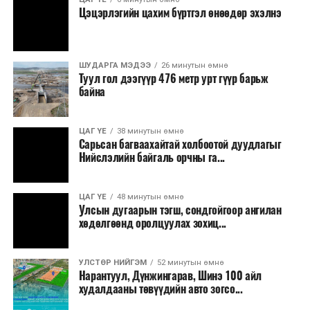
Цэцэрлэгийн цахим бүртгэл өнөөдөр эхэлнэ
Хуулийг зөрчиж дуудлага хийсэн хувь хүнийг нэг
дуудлага тутамд 75 мянга хүртэлх евро, аж ахуйн
нэгжийг 375 мянга хүртэлх еврогоор торгох
ШУДАРГА МЭДЭЭ
26 минутын өмнө
боломжтой. Харин хэрэглэгч өөрөө зөвшөөрсөн,
Туул гол дээгүүр 476 метр урт гүүр барьж
эсвэл тухайн компанитай өмнө нь гэрээний
байна
харилцаатай бөгөөд шинэ үйлчилгээ санал болгож
буй тохиолдолд хориг үйлчлэхгүй. Иргэд
ЦАГ ҮЕ
38 минутын өмнө
зөвшөөрөлгүй дуудлагын талаар төрийн цахим
Сарьсан багваахайтай холбоотой дуудлагыг
хуудсаар мэдээлэх боломжтой.
Нийслэлийн байгаль орчны га...
Шинэ хууль Францын зах зээлд үйлчилдэг гадаадын
ЦАГ ҮЕ
48 минутын өмнө
дуудлагын төвүүдэд нөлөөлөхөөр байна. Тухайлбал,
Улсын дугаарын тэгш, сондгойгоор ангилан
Мароккогийн дуудлагын төвүүдийн орлогын 80 гаруй
хөдөлгөөнд оролцуулах зохиц...
хувь Францын зах зээлээс бүрддэг бөгөөд тус улсын
40–50 мянган ажлын байр эрсдэлд орж болзошгүйг
УЛСТӨР НИЙГЭМ
52 минутын өмнө
Мароккогийн хөдөлмөр эрхлэлтийн сайд мэдэгджээ.
Нарантуул, Дүнжингарав, Шинэ 100 айл
худалдааны төвүүдийн авто зогсо...