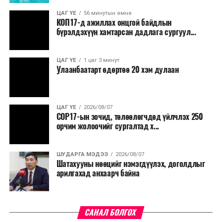
ЦАГ ҮЕ
56 минутын өмнө
КОП17-д ажиллах онцгой байдлын
бүрэлдэхүүн хамтарсан дадлага сургуул...
ЦАГ ҮЕ
1 цаг 3 минут
Улаанбаатарт өдөртөө 20 хэм дулаан
ЦАГ ҮЕ
2026/08/07
COP17-ын зочид, төлөөлөгчдөд үйлчлэх 250
орчим жолоочийг сургалтад х...
ШУДАРГА МЭДЭЭ
2026/08/07
Шатахууны нөөцийг нэмэгдүүлэх, доголдлыг
арилгахад анхаарч байна
САНАЛ БОЛГОХ