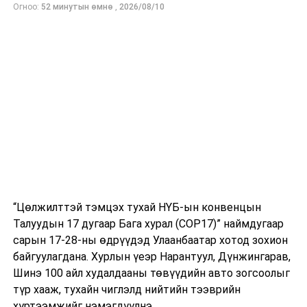
ажиллагааны хүрээнд халдварын голомтот бүсэд
Огноо:
52 минутын өмнө
,
2026/08/10
албан үүргээ гүйцэтгэх явцдаа халдвар авсан эмч,
эмнэлгийн ажилчид, төрийн холбогдох байгууллагын
алба хаагчдад буюу төрийн албан хаагчдад нэг
удаагийн мөнгөн тэтгэмж олгох тухай хуулийн
төслийг боловсруулсан байна.
УНШСАН:
4628
ДАРААХ МЭДЭЭ
Цар тахлын нөхцөл байдалд банк, санхүүгийн
салбарын төлбөр тооцооны хэвийн үйл ажиллагааг
хангах хуулийн төслийг өргөн барилаа
ӨМНӨХ МЭДЭЭ
“Цөлжилттэй тэмцэх тухай НҮБ-ын конвенцын
Ерөнхийлөгч Х.Баттулга: Хүүхдийн хөгжил, хамгааллын
Талуудын 17 дугаар Бага хурал (COP17)” наймдугаар
асуудал бол эн тэргүүнд төрийн үүрэг, бас монгол хүн
сарын 17-28-ны өдрүүдэд Улаанбаатар хотод зохион
бүрийн үүрэг юм
байгуулагдана. Хурлын үеэр Нарантуул, Дүнжингарав,
Шинэ 100 айл худалдааны төвүүдийн авто зогсоолыг
түр хааж, тухайн чиглэлд нийтийн тээврийн
хүртээмжийг нэмэгдүүлнэ.