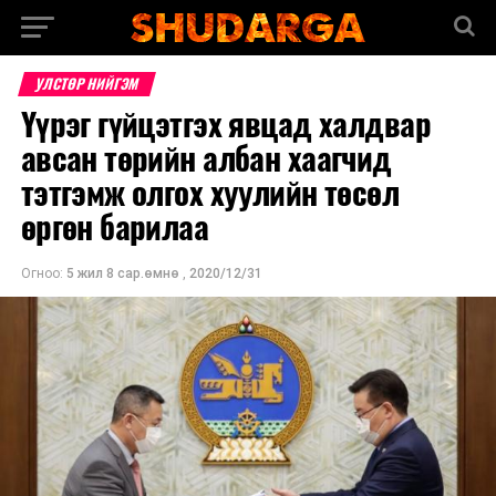
УЛСТӨР НИЙГЭМ
Үүрэг гүйцэтгэх явцад халдвар
авсан төрийн албан хаагчид
тэтгэмж олгох хуулийн төсөл
өргөн барилаа
Огноо:
5 жил 8 сар.өмнө
,
2020/12/31