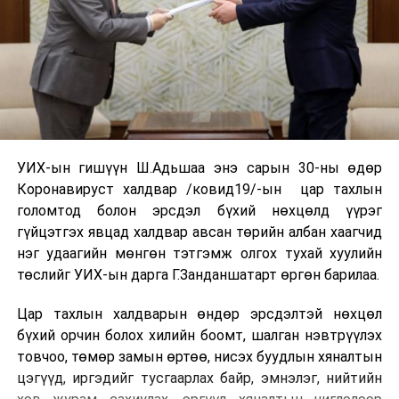
УИХ-ын гишүүн Ш.Адьшаа энэ сарын 30-ны өдөр
Коронавируст халдвар /ковид19/-ын цар тахлын
голомтод болон эрсдэл бүхий нөхцөлд үүрэг
гүйцэтгэх явцад халдвар авсан төрийн албан хаагчид
нэг удаагийн мөнгөн тэтгэмж олгох тухай хуулийн
төслийг УИХ-ын дарга Г.Занданшатарт өргөн барилаа.
Цар тахлын халдварын өндөр эрсдэлтэй нөхцөл
бүхий орчин болох хилийн боомт, шалган нэвтрүүлэх
товчоо, төмөр замын өртөө, нисэх буудлын хяналтын
цэгүүд, иргэдийг тусгаарлах байр, эмнэлэг, нийтийн