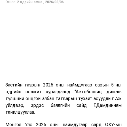
Огноо:
2 өдрийн өмнө
,
2026/08/06
нийлүүлэлтийг тогтворжуулах хүрээнд бусад эх
үүсвэрийг нэмэгдүүлэх чиглэлд анхаарч байна.
Замын-Үүд боомтоор 2000 тонн дизель түлш орж
ирсэн бөгөөд шилжүүлэн ачих ажиллагаа хийгдэж
байна" гэлээ
гэж Аж үйлдвэр, эрдэс баялгийн яамнаас
мэдээллээ.
Засгийн газрын 2026 оны наймдугаар сарын 5-ны
өдрийн ээлжит хуралдаанд “Автобензин, дизель
түлшний онцгой албан татварын тухай” асуудлыг Аж
үйлдвэр, эрдэс баялгийн сайд Г.Дамдинням
танилцууллаа.
Монгол Улс 2026 оны наймдугаар сард ОХУ-ын