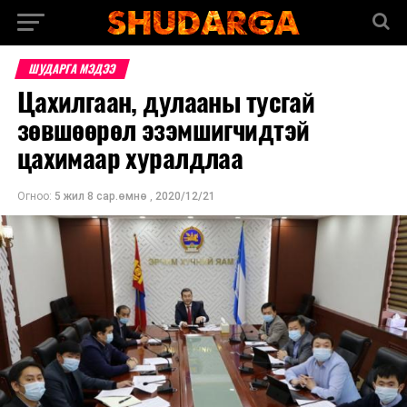
ШУДАРГА МЭДЭЭ
Цахилгаан, дулааны тусгай
зөвшөөрөл эзэмшигчидтэй
цахимаар хуралдлаа
Огноо:
5 жил 8 сар.өмнө
,
2020/12/21