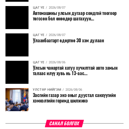
ЦАГ ҮЕ
2026/08/07
Түүнчлэн түлш, улаанбуудай, хүнсний ногооны нөөц
Автомашины улсын дугаар сондгой тоогоор
бүрдүүлэх зоорь, агуулах барих аж ахуйн нэгжүүдэд
төгссөн бол өнөөдөр шатахуун...
хөнгөлөлттэй зээл олгох, цахилгааны хөнгөлөлт
үзүүлэхийг салбарын сайд нарт үүрэг болголоо.
ЦАГ ҮЕ
2026/08/07
Улаанбаатарт өдөртөө 30 хэм дулаан
ЦАГ ҮЕ
2026/08/06
Улсын чанартай хатуу хучилттай авто замын
талаас илүү хувь нь 13-аас...
УЛСТӨР НИЙГЭМ
2026/08/06
Засгийн газар энэ оныг дуустал санхүүгийн
хэмнэлтийн горимд шилжинэ
САНАЛ БОЛГОХ