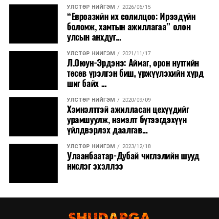
УЛСТӨР НИЙГЭМ
2026/06/15
“Евроазийн их солилцоо: Ирээдүйн
боломж, хамтын ажиллагаа” олон
улсын анхдуг...
УЛСТӨР НИЙГЭМ
2021/11/17
Л.Оюун-Эрдэнэ: Аймаг, орон нутгийн
төсөв үрэлгэн биш, үржүүлэхийн хүрд
шиг байх ...
УЛСТӨР НИЙГЭМ
2020/09/09
Хэмнэлттэй ажилласан цехүүдийг
урамшуулж, нэмэлт бүтээгдэхүүн
үйлдвэрлэх даалгав...
УЛСТӨР НИЙГЭМ
2023/12/18
Улаанбаатар-Дубай чиглэлийн шууд
нислэг эхэллээ