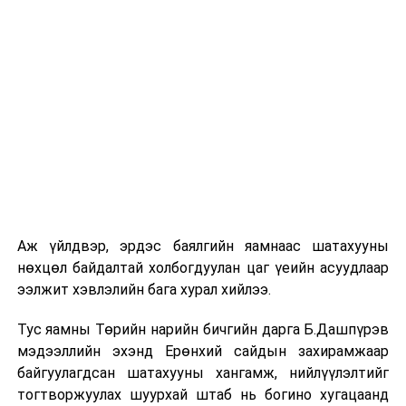
мэдээллийг авах хүсэлтэй байгааг тусгай зөвшөөрөл
эзэмшигчид уламжилсан. Энэ талаар түргэвчилсэн
арга хэмжээ авч ажиллахыг сайд Н.Тавинбэх
холбогдох удирдлагуудад үүрэг өглөө.
УНШСАН:
4490
ДАРААХ МЭДЭЭ
“Соёлын элч” нарт бодлого, үйл ажиллагааны
чиглэлээ танилцууллаа
ӨМНӨХ МЭДЭЭ
Эрчим хүчний яамны Шинжлэх ухаан, технологийн
Аж үйлдвэр, эрдэс баялгийн яамнаас шатахууны
зөвлөл хуралдлаа
нөхцөл байдалтай холбогдуулан цаг үеийн асуудлаар
ээлжит хэвлэлийн бага хурал хийлээ.
Тус яамны Төрийн нарийн бичгийн дарга Б.Дашпүрэв
мэдээллийн эхэнд Ерөнхий сайдын захирамжаар
байгуулагдсан шатахууны хангамж, нийлүүлэлтийг
тогтворжуулах шуурхай штаб нь богино хугацаанд