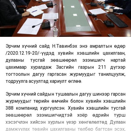
Эрчим хүчний сайд Н.Тавинбэх энэ амралтын өдөр
/2020.12.19-20/-үүдэд хувийн хэвшлийн цахилгаан,
дулааны тусгай зөвшөөрөл эзэмшигч нартай
цахимаар хуралдаж Засгийн газрын 211 дүгээр
тогтоолын дагуу гаргасан журмуудыг танилцуулж,
тодруулга асуултад хариулт өглөө.
Эрчим хүчний сайдын тушаалын дагуу шинээр гарсан
журмуудыг төрийн өмчийн болон хувийн хэвшлийн
388 компанид хүргүүлсэн. Хувийн хэвшлийн тусгай
зөвшөөрөл эзэмшигчидтэй хоёр өдрийн турш
хэсэгчлэн хийсэн хурлын үеэр хөнгөлөлтөд Дулаан
дамжуулах төвийн цахилгааны төлбөр багтсан эсэх,