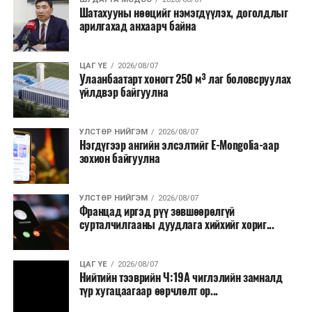
Шатахууны нөөцийг нэмэгдүүлэх, доголдлыг
болон арилжааны банкуудтай хамтран стратегийн
арилгахад анхаарч байна
бүтээгдэхүүний нөөц бүрдүүлэх, хадгалах, түгээх,
борлуулах бүх шатанд цахим төлбөрийн баримт
үйлдэж, бүртгэлийг ил тод болгох юм.
ЦАГ ҮЕ
2026/08/07
Улаанбаатарт хоногт 250 м³ лаг боловсруулах
үйлдвэр байгуулна
2026 оны намар бэлтгэж, 2027 оны хавар худалдаанд
гаргах нөөцийн махны бүрдүүлэлтэд Нийслэлийн
Засаг дарга Б.Пүрэвдагваг онцгойлон анхаарч
УЛСТӨР НИЙГЭМ
2026/08/07
Нэгдүгээр ангийн элсэлтийг E-Mongolia-аар
ажиллахыг Ерөнхий сайд үүрэг болгожээ.
зохион байгуулна
Нөөцийн махыг цахим системд бүртгэснээр мах
бэлтгэлийн явц, нөөцийн үлдэгдэл ил тод болно. Мөн
УЛСТӨР НИЙГЭМ
2026/08/07
хөнгөлөлттэй зээлийг зориулалтын бусаар ашиглах
Францад иргэд рүү зөвшөөрөлгүй
сурталчилгааны дуудлага хийхийг хориг...
явдлыг таслан зогсоох, хүртээмжийг нэмэгдүүлэх,
өрсөлдөөнийг бий болгох боломжтой гэж үзжээ.
ЦАГ ҮЕ
2026/08/07
Иргэд агуулах, үйлдвэрээс махаа шууд худалдан авах,
Нийтийн тээврийн Ч:19А чиглэлийн замналд
түр хугацаагаар өөрчлөлт ор...
малчид системээр дамжуулан бүтээгдэхүүнээ
эцсийн хэрэглэгчид борлуулах боломж бүрдэх юм.