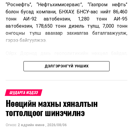
“Роснефть”, “Нефтьхимисервис”, “Газпром нефть”
болон бусад компани, БНХАУ, БНСУ-аас нийт 86,460
тонн АИ-92 автобензин, 1,280 тонн АИ-95
автобензин, 178,650 тонн дизель түлш, 7,000 тонн
онгоцны түлш авахаар захиалгаа баталгаажуулж,
гэрээ байгуулжээ.
Ойрх Дорнод дахь геополитикийн нөхцөл байдал,
Орос, Украины дайнаас шалтгаалсан газрын тосны
ДЭЛГЭРЭНГҮЙ УНШИХ
үнийн өсөлт дэлхийн зах зээлд буураагүй байна.
Үүний улмаас наймдугаар сард хил үнэ тонн тутамд
дахин өсөж, ОХУ болон бусад эх үүсвэрээс худалдан
авах шатахууны үнэ 1,200-2,000 ам.долларт хүрчээ.
ШУДАРГА МЭДЭЭ
Нөөцийн махны хяналтын
Иймд дотоодын зах зээл дэх үнийн өсөлтийг
сааруулахын тулд гаалийн болон онцгой албан
тогтолцоог шинэчилнэ
татварыг тэглэх шаардлага үүссэнийг салбарын сайд
танилцуулсан байна.
Огноо:
2 өдрийн өмнө
,
2026/08/06