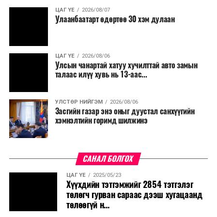
ЦАГ ҮЕ
2026/08/07
Улаанбаатарт өдөртөө 30 хэм дулаан
ЦАГ ҮЕ
2026/08/06
Улсын чанартай хатуу хучилттай авто замын
талаас илүү хувь нь 13-аас...
УЛСТӨР НИЙГЭМ
2026/08/06
Засгийн газар энэ оныг дуустал санхүүгийн
хэмнэлтийн горимд шилжинэ
САНАЛ БОЛГОХ
ЦАГ ҮЕ
2025/05/23
Хүүхдийн тэтгэмжийг 2854 тэтгэлэг
төлөгч гурван сараас дээш хугацаанд
төлөөгүй н...