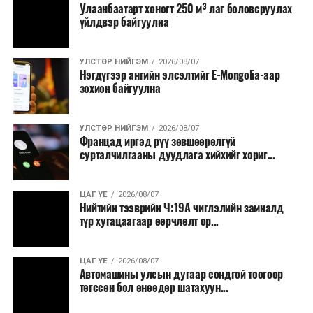
Улаанбаатарт хоногт 250 м³ лаг боловсруулах
үйлдвэр байгуулна
УЛСТӨР НИЙГЭМ
2026/08/07
Нэгдүгээр ангийн элсэлтийг E-Mongolia-аар
зохион байгуулна
УЛСТӨР НИЙГЭМ
2026/08/07
Францад иргэд рүү зөвшөөрөлгүй
сурталчилгааны дуудлага хийхийг хориг...
ЦАГ ҮЕ
2026/08/07
Нийтийн тээврийн Ч:19А чиглэлийн замналд
түр хугацаагаар өөрчлөлт ор...
ЦАГ ҮЕ
2026/08/07
Автомашины улсын дугаар сондгой тоогоор
төгссөн бол өнөөдөр шатахуун...