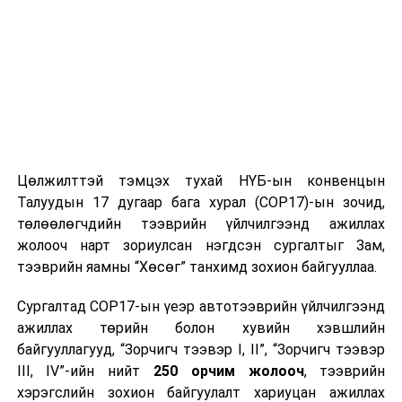
Цөлжилттэй тэмцэх тухай НҮБ-ын конвенцын
Талуудын 17 дугаар бага хурал (COP17)-ын зочид,
төлөөлөгчдийн тээврийн үйлчилгээнд ажиллах
жолооч нарт зориулсан нэгдсэн сургалтыг Зам,
тээврийн яамны “Хөсөг” танхимд зохион байгууллаа.
Сургалтад COP17-ын үеэр автотээврийн үйлчилгээнд
ажиллах төрийн болон хувийн хэвшлийн
байгууллагууд, “Зорчигч тээвэр I, II”, “Зорчигч тээвэр
III, IV”-ийн нийт
250 орчим жолооч
, тээврийн
хэрэгслийн зохион байгуулалт хариуцан ажиллах