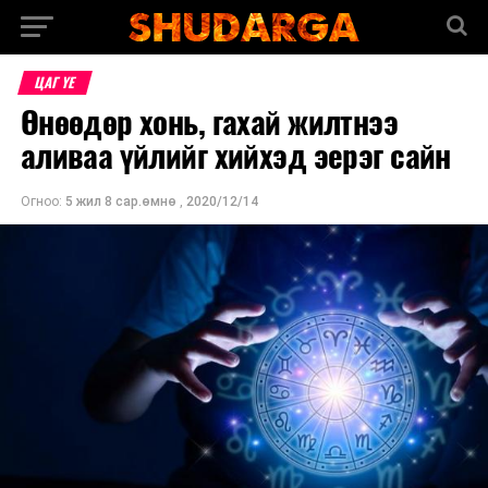
ЦАГ ҮЕ
Өнөөдөр хонь, гахай жилтнээ
аливаа үйлийг хийхэд эерэг сайн
Огноо:
5 жил 8 сар.өмнө
,
2020/12/14