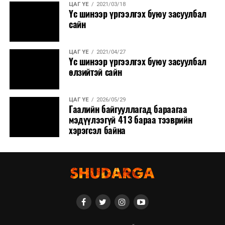
ЦАГ ҮЕ
2021/03/18
Үс шинээр үргээлгэх буюу засуулбал
сайн
ЦАГ ҮЕ
2021/04/27
Үс шинээр үргээлгэх буюу засуулбал
өлзийтэй сайн
ЦАГ ҮЕ
2026/05/29
Гаалийн байгууллагад бараагаа
мэдүүлээгүй 413 бараа тээврийн
хэрэгсэл байна