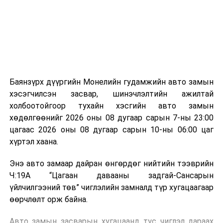
зориулалттай. Лагийг өндөр температурт шатааснаар
эзлэхүүн нь 90 хүртэл хувиар буурч, бактери, вирус
болон бусад өвчин үүсгэгч бичил биетнийг устгах
боломжтой.
Түүнчлэн шаталтын явцад үүсэх дулааныг цахилгаан
болон дулааны эрчим хүч үйлдвэрлэхэд ашиглаж
Баянзүрх дүүргийн Монелийн гудамжийн авто замын
болдог. Зарим технологийн хувьд шаталтын дараа
хэсэгчилсэн засвар, шинэчлэлтийн ажилтай
үлдэх үнснээс фосфор зэрэг ашигт эрдсийг сэргээн
холбоотойгоор тухайн хэсгийн авто замын
авах боломжтой аж.
хөдөлгөөнийг 2026 оны 08 дугаар сарын 7-ны 23:00
цагаас 2026 оны 08 дугаар сарын 10-ны 06:00 цаг
Япон, Герман, Швейцар, Нидерланд, Өмнөд Солонгос
хүртэл хаана.
зэрэг улс лаг хатаах, шатаах технологийг ашиглаж
байна. Тухайлбал, Германд лаг шатаах үйлдвэрээс
Энэ авто замаар дайран өнгөрдөг нийтийн тээврийн
гарсан үнснээс фосфор сэргээн авах технологи
Ч:19А “Цагаан давааны задгай-Сансарын
ашигладаг бол Нидерландад төвлөрсөн лаг
үйлчилгээний төв” чиглэлийн замналд түр хугацаагаар
боловсруулах үйлдвэрүүдээр дулаан, цахилгаан
өөрчлөлт орж байна.
эрчим хүч үйлдвэрлэдэг.
Авто замын засварын хугацаанд тус чиглэл дараах