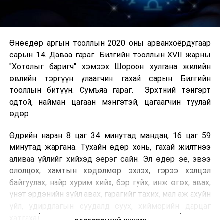
Өнөөдөр аргын тооллын 2020 оны арванхоёрдугаар
сарын 14. Даваа гараг. Билгийн тооллын XVII жарны
"Хотолыг баригч" хэмээх Шороон хулгана жилийн
өвлийн тэргүүн улаагчин гахай сарын Билгийн
тооллын битүүн. Сумъяа гараг. Эрхтний тэнгэрт
одтой, найман цагаан мэнгэтэй, цагаагчин туулай
өдөр.
Өдрийн наран 8 цаг 34 минутад мандан, 16 цаг 59
минутад жаргана. Тухайн өдөр хонь, гахай жилтнээ
аливаа үйлийг хийхэд эерэг сайн. Эл өдөр эе, эвээ
ололцох, хамтын хөдөлмөр эхлэх, гэрээ хэлцэл
байгуулах, найр хурим хийх, бэр гуйх, инж өгөх, авах,
үнэт эрдэнийн зүйл авах, гарагийг тахих, мал аж ахуйн
үйл, удирдлагын суудалд суух, хийморийн дарцаг
хатгахад сайн.