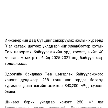
холбогдох байгууллагуудын уялдаа холбоо, аюулгүй
ажиллагааны чиглэлээр жолооч нарыг сургалт, арга
зүйгээр хангаж байна.
Мөн зам тээврийн осол, саатал болон бусад эрсдэл,
онцгой нөхцөл үүссэн үед авах арга хэмжээ, ачаалал
ихтэй нөхцөлд тайван, зөв, шуурхай шийдвэр гаргах,
Инженерийн дэд бүтцийг сайжруулах ажлын хүрээнд
өдөр тутмын ажлын бэлэн байдлыг хангах зэрэг
“Лаг хатаах, шатаах үйлдвэр”-ийг Улаанбаатар хотын
практик ур чадварыг сургалтын хөтөлбөрт тусгажээ.
Төв цэвэрлэх байгууламжийн урд хэсэгт, нийт 40
мянган ам метр талбайд 2025-2027 онд байгуулахаар
Сургалтыг танилцуулах лекц, асуулт-хариулт,
төлөвлөжээ.
жишээнд суурилсан сургалт, багаар ажиллах дасгал,
маршрут болон тээвэрлэлтийн урсгалын зураглалтай
Одоогийн байдлаар Төв цэвэрлэх байгууламжаас
танилцах, онцгой нөхцөлд ажиллах дадлага зэрэг
хоногт дунджаар 238 тонн лаг гардаг бөгөөд
онол, практик хосолсон хэлбэрээр зохион байгуулж
хуримтлагдсан лагийн хэмжээ 843,200 м³-д хүрсэн
байна.
байна.
Сургалтын үеэр COP17 олон улсын бага хурлыг
Шинээр барих үйлдвэр хоногт 250 м³ лаг
зохион байгуулах Үндэсний хорооны Ажлын алба,
боловсруулах хүчин чадалтай. Боловсруулалтын