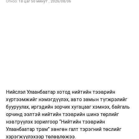
Огноо:
18 цаг 50 минут
,
2026/08/06
Нийслэл Улаанбаатар хотод нийтийн тээврийн
хүртээмжийг нэмэгдүүлэх, авто замын түгжрэлийг
бууруулах, иргэдийн зорчих хугацааг хэмнэх, байгаль
орчинд ээлтэй нийтийн тээврийн шинэ төрлийг
нэвтрүүлэх зорилгоор “Нийтийн тээврийн
Улаанбаатар трам” хөнгөн галт тэрэгний төслийг
хэрэгжүүлэхээр төлөвлөжээ.