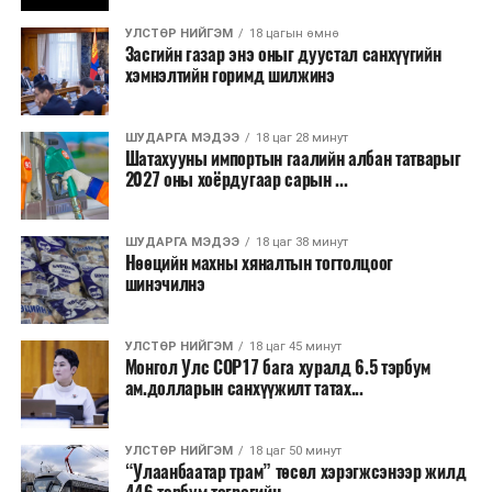
бизнесийн үйл ажиллагаа өргөжих, үл хөдлөх
УЛСТӨР НИЙГЭМ
18 цагын өмнө
хөрөнгийн үнэ цэнэ өсөх зэрэг эдийн засгийн эерэг
Засгийн газар энэ оныг дуустал санхүүгийн
үр нөлөө үзүүлнэ гэж тооцсон байна.
хэмнэлтийн горимд шилжинэ
Трамвай нь цахилгаан эрчим хүчээр ажилладаг тул
ашиглалтын явцад агаар бохирдуулагч бодис шууд
ШУДАРГА МЭДЭЭ
18 цаг 28 минут
Шатахууны импортын гаалийн албан татварыг
ялгаруулахгүй. Иргэд хувийн автомашинаас их
2027 оны хоёрдугаар сарын ...
багтаамжийн нийтийн тээвэрт шилжсэнээр замын
хөдөлгөөний ачаалал, нүүрстөрөгчийн давхар исэл
ШУДАРГА МЭДЭЭ
18 цаг 38 минут
болон бусад хүлэмжийн хийн ялгарлыг бууруулах ач
Нөөцийн махны хяналтын тогтолцоог
холбогдолтой.
шинэчилнэ
Түгжрэлээс үүдэлтэй эдийн засгийн алдагдлыг
тооцоход нэг автомашин өдөрт дунджаар 2.5 цаг
УЛСТӨР НИЙГЭМ
18 цаг 45 минут
Монгол Улс COP17 бага хуралд 6.5 тэрбум
түгжрэлд саатахдаа 3.45 литр шатахууныг үр ашиггүй
ам.долларын санхүүжилт татах...
зарцуулдаг байна. Ингэснээр нэг жолооч өдөрт
8,238.6 төгрөг, жилд 1.7 сая гаруй төгрөгийн
шатахууны зардлыг зөвхөн түгжрэлд алддаг аж.
УЛСТӨР НИЙГЭМ
18 цаг 50 минут
“Улаанбаатар трам” төсөл хэрэгжсэнээр жилд