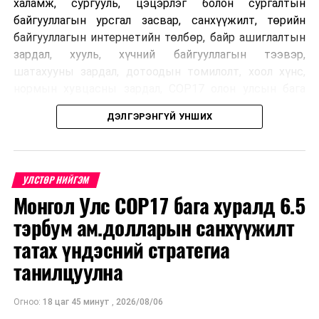
халамж, сургууль, цэцэрлэг болон сургалтын
байгууллагын урсгал засвар, санхүүжилт, төрийн
байгууллагын интернетийн төлбөр, байр ашиглалтын
зардал, хууль, хүчний байгууллагын тээвэр,
шатахууны зардал, дотоодын томилолт, хоол хүнс,
нормын хувцасны зардал, COP17 олон улсын бага
хурлын зардал, Засгийн газрын өр, орон нутгийн нөөц
ДЭЛГЭРЭНГҮЙ УНШИХ
хөрөнгийн санхүүжилтийг хэвийн үргэлжлүүлэхээр
шийдвэрлэжээ.
Харин дараах зардлыг хязгаарлахаар болсон байна.
УЛСТӨР НИЙГЭМ
Үүнд:
Монгол Улс COP17 бага хуралд 6.5
тэрбум ам.долларын санхүүжилт
Олон улсын болон Засгийн газрын
шийдвэртэйгээс бусад хурал, зөвлөгөөн, ой,
татах үндэсний стратегиа
тэмдэглэлт өдөр, найр наадам, соёлын арга
танилцуулна
хэмжээ;
Урьдчилан төлөвлөсөн төрийн өндөр албан
Огноо:
18 цаг 45 минут
,
2026/08/06
тушаалтны томилолтоос бусад гадаад