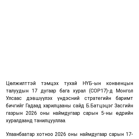
томилолт, гадаадын зочин хүлээн авах зардал;
Зайлшгүй шаардлагагүй тоног төхөөрөмж,
тавилга, автомашин худалдан авах;
Батлан хамгаалах, хууль зүйн салбараас бусад
сургалт, дадлага;
Хуулиар заавал мэдээлэхээс бусад кино,
контент, хэвлэлийн зардал;
Заавал олгохоос бусад тэтгэмж, урамшуулал.
Санхүүгийн хэмнэлтийн горимыг 2026 оны
Цөлжилттэй тэмцэх тухай НҮБ-ын конвенцын
арванхоёрдугаар сарын 31 хүртэл мөрдөнө. Харин
талуудын 17 дугаар бага хурал (COP17)-д Монгол
эрүүл мэндийн салбар уг хэмнэлтийн горимд
Улсаас дэвшүүлэх үндэсний стратегийн баримт
хамрагдахгүй бөгөөд цэцэрлэг, сургуулийн хүүхдийн
бичгийг Гадаад харилцааны сайд Б.Батцэцэг Засгийн
эрт илрүүлэг, вакцинжуулалт, томуу, томуу төст
газрын 2026 оны наймдугаар сарын 5-ны өдрийн
өвчний эсрэг арга хэмжээ зэрэг зайлшгүй
хуралдаанд танилцууллаа.
шаардлагатай ажлууд төлөвлөгөөний дагуу
Улаанбаатар хотноо 2026 оны наймдугаар сарын 17-
үргэлжилнэ гэж Ерөнхий сайд Н.Учрал онцоллоо.