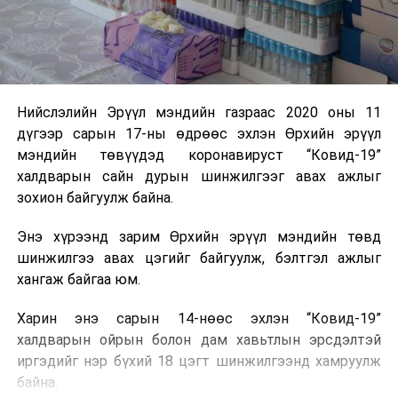
Нийслэлийн Эрүүл мэндийн газраас 2020 оны 11
дүгээр сарын 17-ны өдрөөс эхлэн Өрхийн эрүүл
мэндийн төвүүдэд коронавируст “Ковид-19”
халдварын сайн дурын шинжилгээг авах ажлыг
зохион байгуулж байна.
Энэ хүрээнд зарим Өрхийн эрүүл мэндийн төвд
шинжилгээ авах цэгийг байгуулж, бэлтгэл ажлыг
хангаж байгаа юм.
Харин энэ сарын 14-нөөс эхлэн “Ковид-19”
халдварын ойрын болон дам хавьтлын эрсдэлтэй
иргэдийг нэр бүхий 18 цэгт шинжилгээнд хамруулж
байна.