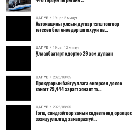
446 тэрбум төгрөгийн ...
“Улаанбаатар трам” төсөл хэрэгжиж, авто замын
ачаалал буурснаар трассын дагуух автомашинуудын
шатахууны хэмнэлт жилд 446 тэрбум төгрөгт хүрэх
ЦАГ ҮЕ
19 цаг 2 минут
Автомашины улсын дугаар тэгш тоогоор
боломжтой гэсэн тооцоог техник, эдийн засгийн
төгссөн бол өнөөдөр шатахуун ав...
үндэслэлд тусгажээ.
Төсөл хэрэгжсэнээр иргэдийн зорчих хугацаа
ЦАГ ҮЕ
19 цаг 12 минут
Улаанбаатарт өдөртөө 29 хэм дулаан
богиносож, түгжрэлээс үүдэлтэй эдийн засгийн
алдагдал буурахын зэрэгцээ аюулгүй, найдвартай,
тав тухтай, хүртээмжтэй нийтийн тээврийн шинэ
тогтолцоо бүрдэх ач холбогдолтой юм.
ЦАГ ҮЕ
2026/08/05
Прокурорын байгууллага өнгөрсөн долоо
хоногт 29,444 хэрэгт хяналт та...
ЦАГ ҮЕ
2026/08/05
Тэгш, сондгойгоор замын хөдөлгөөнд оролцох
зохицуулалтад хамаарахгүй...