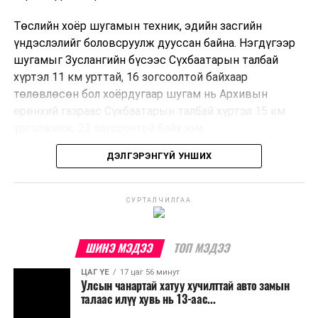
Төслийн хоёр шугамын техник, эдийн засгийн
үндэслэлийг боловсруулж дууссан байна. Нэгдүгээр
шугамыг Зуслангийн бүсээс Сүхбаатарын талбай
хүртэл 11 км урттай, 16 зогсоолтой байхаар
төлөвлөсөн бол хоёрдугаар шугам нь Архивын
ерөнхий газраас Сүхбаатарын талбай хүртэл 15 км
үргэлжилж, 23 зогсоолтой байх юм.
ДЭЛГЭРЭНГҮЙ УНШИХ
Төслийг бүрэн хэрэгжүүлснээр цагт 10-12 мянган
зорчигч тээвэрлэх хүчин чадал бүрдэж, замын
хөдөлгөөний дундаж хурд 23.6 хувиар нэмэгдэх
СУРТАЛЧИЛГАА
тооцоо гарчээ.
Трамвайн системийг хөгжүүлснээр нийтийн тээвэрт
ШИНЭ МЭДЭЭ
ТОП МЭДЭЭ
суурилсан хот төлөвлөлтийг дэмжиж, шугам болон
ЦАГ ҮЕ
17 цаг 56 минут
зогсоолуудыг түшиглэсэн худалдаа, үйлчилгээ, орон
Улсын чанартай хатуу хучилттай авто замын
сууцны шинэ бүсүүд бий болох боломжтой. Үүний
талаас илүү хувь нь 13-аас...
зэрэгцээ ажлын байр нэмэгдэх, жижиг, дунд