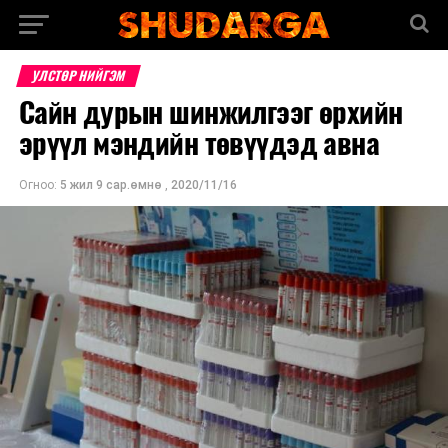
УЛСТӨР НИЙГЭМ
Сайн дурын шинжилгээг өрхийн
эрүүл мэндийн төвүүдэд авна
Огноо:
5 жил 9 сар.өмнө
,
2020/11/16