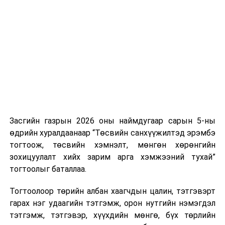
Засгийн газрын 2026 оны наймдугаар сарын 5-ны
өдрийн хуралдаанаар “Төсвийн санхүүжилтэд эрэмбэ
тогтоож, төсвийн хэмнэлт, мөнгөн хөрөнгийн
зохицуулалт хийх зарим арга хэмжээний тухай”
тогтоолыг баталлаа.
Тогтоолоор төрийн албан хаагчдын цалин, тэтгэвэрт
гарах нэг удаагийн тэтгэмж, орон нутгийн нэмэгдэл
тэтгэмж, тэтгэвэр, хүүхдийн мөнгө, бүх төрлийн