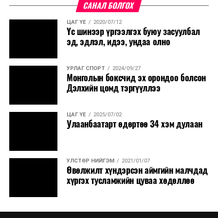
САНАЛ БОЛГОХ
ЦАГ ҮЕ
2020/07/12
Үс шинээр үргээлгэх буюу засуулбал
эд, эдлэл, идээ, ундаа олно
УРЛАГ СПОРТ
2024/09/27
Монголын боксчид эх орондоо болсон
Дэлхийн цомд тэргүүллээ
ЦАГ ҮЕ
2025/07/02
Улаанбаатарт өдөртөө 34 хэм дулаан
УЛСТӨР НИЙГЭМ
2021/01/07
Өвөлжилт хүндэрсэн аймгийн малчдад
хүргэх тусламжийн цуваа хөдөллөө