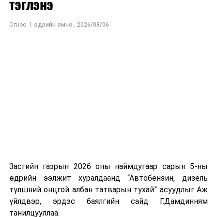
тэглэнэ
хэвийн горимоор ажлаа үргэлжүүлнэ гэж найдаж
байна. Шатахууны нөөцийг нэмэгдүүлэх,
Огноо:
1 өдрийн өмнө
,
2026/08/06
нийлүүлэлтийг тогтворжуулах хүрээнд бусад эх
үүсвэрийг нэмэгдүүлэх чиглэлд анхаарч байна.
Замын-Үүд боомтоор 2000 тонн дизель түлш орж
ирсэн бөгөөд шилжүүлэн ачих ажиллагаа хийгдэж
байна" гэлээ
гэж Аж үйлдвэр, эрдэс баялгийн яамнаас
мэдээллээ.
Засгийн газрын 2026 оны наймдугаар сарын 5-ны
өдрийн ээлжит хуралдаанд “Автобензин, дизель
түлшний онцгой албан татварын тухай” асуудлыг Аж
үйлдвэр, эрдэс баялгийн сайд Г.Дамдинням
танилцууллаа.