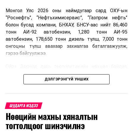
Монгол Улс 2026 оны наймдугаар сард ОХУ-ын
“Роснефть”, “Нефтьхимисервис”, “Газпром нефть”
болон бусад компани, БНХАУ, БНСУ-аас нийт 86,460
тонн АИ-92 автобензин, 1,280 тонн АИ-95
автобензин, 178,650 тонн дизель түлш, 7,000 тонн
онгоцны түлш авахаар захиалгаа баталгаажуулж,
гэрээ байгуулжээ.
Ойрх Дорнод дахь геополитикийн нөхцөл байдал,
Орос, Украины дайнаас шалтгаалсан газрын тосны
ДЭЛГЭРЭНГҮЙ УНШИХ
үнийн өсөлт дэлхийн зах зээлд буураагүй байна.
Үүний улмаас наймдугаар сард хил үнэ тонн тутамд
дахин өсөж, ОХУ болон бусад эх үүсвэрээс худалдан
авах шатахууны үнэ 1,200-2,000 ам.долларт хүрчээ.
ШУДАРГА МЭДЭЭ
Нөөцийн махны хяналтын
Иймд дотоодын зах зээл дэх үнийн өсөлтийг
сааруулахын тулд гаалийн болон онцгой албан
тогтолцоог шинэчилнэ
татварыг тэглэх шаардлага үүссэнийг салбарын сайд