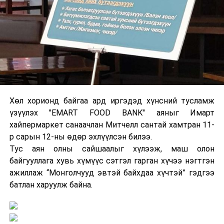
Хөл хорионд байгаа ард иргэдэд хүнсний тусламж
үзүүлэх "EMART FOOD BANK" аяныг Имарт
хайпермаркет санаачлан Митчелл сантай хамтран 11-
р сарын 12-ны өдөр эхлүүлсэн билээ.
Тус аян олны сайшаалыг хүлээж, маш олон
байгууллага хувь хүмүүс сэтгэл гарган хүчээ нэгтгэн
ажиллаж “Монголчууд эвтэй байхдаа хүчтэй” гэдгээ
батлан харуулж байна.