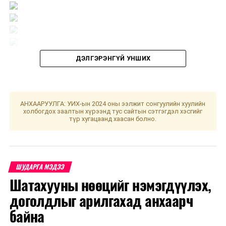
ДЭЛГЭРЭНГҮЙ УНШИХ
Эхний ээлжинд цугласан хүнсний хангамжийг
өчигдөр МУБИС-н II байрны оюутнуудад хүлээлгэн
өглөө. Ингэхдээ халдвар хамгааллын дүрмийг сахиж,
АНХААРУУЛГА: УИХ-ын 2024 оны ээлжит сонгуулийн хуулийн
холбогдох заалтын хүрээнд тус сайтын сэтгэгдэл хэсгийг
зай барин контакт үүсгэхгүйгээр хүлээлгэн өгөхөд
түр хугацаанд хаасан болно.
анхааран ажиллаж байна.
ШУДАРГА МЭДЭЭ
Шатахууны нөөцийг нэмэгдүүлэх,
Дараагийн 2 дахь ээлжний хүнсний хангамжийг
Хүчирхийллээс хамгаалах “Түр хамгаалах байр”-нд хөл
доголдлыг арилгахад анхаарч
хорионд байгаа иргэддээ хуваарилан өгөхөөр
байна
төлөвлөж байна.