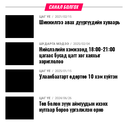
САНАЛ БОЛГОХ
ЦАГ ҮЕ
2021/02/15
Шинжилгээ авах дүүргүүдийн хуваарь
ШУДАРГА МЭДЭЭ
2025/02/04
Нийслэлийн хэмжээнд 18:00-21:00
цагаас бусад цагт хог хаяхыг
хориглолоо
ЦАГ ҮЕ
2025/01/15
Улаанбаатарт өдөртөө 10 хэм хүйтэн
ЦАГ ҮЕ
2024/06/26
Төв болон зүүн аймгуудын ихэнх
нутгаар бороо үргэлжлэн орно