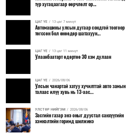
түр хугацаагаар өөрчлөлт ор...
малчид системээр дамжуулан бүтээгдэхүүнээ
эцсийн хэрэглэгчид борлуулах боломж бүрдэх юм.
ЦАГ ҮЕ
13 цаг 7 минут
Түүнчлэн түлш, улаанбуудай, хүнсний ногооны нөөц
Автомашины улсын дугаар сондгой тоогоор
бүрдүүлэх зоорь, агуулах барих аж ахуйн нэгжүүдэд
төгссөн бол өнөөдөр шатахуун...
хөнгөлөлттэй зээл олгох, цахилгааны хөнгөлөлт
үзүүлэхийг салбарын сайд нарт үүрэг болголоо.
ЦАГ ҮЕ
13 цаг 11 минут
Улаанбаатарт өдөртөө 30 хэм дулаан
ЦАГ ҮЕ
2026/08/06
Улсын чанартай хатуу хучилттай авто замын
талаас илүү хувь нь 13-аас...
УЛСТӨР НИЙГЭМ
2026/08/06
Засгийн газар энэ оныг дуустал санхүүгийн
хэмнэлтийн горимд шилжинэ