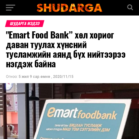
ШУДАРГА МЭДЭЭ
"Emart Food Bank” хөл хориог
даван туулах хүнсний
тусламжийн аянд бүх нийтээрээ
нэгдэж байна
Огноо:
5 жил 9 сар.өмнө
,
2020/11/15