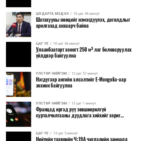
Бүртгэл, хяналтын нэгдсэн системийг Сангийн яам
наймдугаар сард багтаан бэлэн болгоно. Монголбанк
ШУДАРГА МЭДЭЭ
10 цаг 44 минут
Шатахууны нөөцийг нэмэгдүүлэх, доголдлыг
болон арилжааны банкуудтай хамтран стратегийн
арилгахад анхаарч байна
бүтээгдэхүүний нөөц бүрдүүлэх, хадгалах, түгээх,
борлуулах бүх шатанд цахим төлбөрийн баримт
үйлдэж, бүртгэлийг ил тод болгох юм.
ЦАГ ҮЕ
10 цаг 46 минут
Улаанбаатарт хоногт 250 м³ лаг боловсруулах
үйлдвэр байгуулна
2026 оны намар бэлтгэж, 2027 оны хавар худалдаанд
гаргах нөөцийн махны бүрдүүлэлтэд Нийслэлийн
Засаг дарга Б.Пүрэвдагваг онцгойлон анхаарч
УЛСТӨР НИЙГЭМ
12 цаг 57 минут
Нэгдүгээр ангийн элсэлтийг E-Mongolia-аар
ажиллахыг Ерөнхий сайд үүрэг болгожээ.
зохион байгуулна
Нөөцийн махыг цахим системд бүртгэснээр мах
бэлтгэлийн явц, нөөцийн үлдэгдэл ил тод болно. Мөн
УЛСТӨР НИЙГЭМ
13 цаг 1 минут
хөнгөлөлттэй зээлийг зориулалтын бусаар ашиглах
Францад иргэд рүү зөвшөөрөлгүй
сурталчилгааны дуудлага хийхийг хориг...
явдлыг таслан зогсоох, хүртээмжийг нэмэгдүүлэх,
өрсөлдөөнийг бий болгох боломжтой гэж үзжээ.
ЦАГ ҮЕ
13 цаг 5 минут
Иргэд агуулах, үйлдвэрээс махаа шууд худалдан авах,
Нийтийн тээврийн Ч:19А чиглэлийн замналд