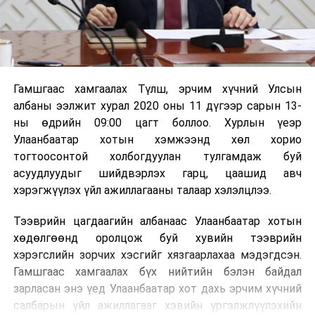
Гамшгаас хамгаалах Түлш, эрчим хүчний Улсын
албаны ээлжит хурал 2020 оны 11 дүгээр сарын 13-
ны өдрийн 09:00 цагт боллоо. Хурлын үеэр
Улаанбаатар хотын хэмжээнд хөл хорио
тогтоосонтой холбогдуулан тулгамдаж буй
асуудлуудыг шийдвэрлэх гарц, цаашид авч
хэрэгжүүлэх үйл ажиллагааны талаар хэлэлцлээ.
Тээврийн цагдаагийн албанаас Улаанбаатар хотын
хөдөлгөөнд оролцож буй хувийн тээврийн
хэрэгслийн зорчих хэсгийг хязгаарлахаа мэдэгдсэн.
Гамшгаас хамгаалах бүх нийтийн бэлэн байдал
зарласан энэ үед Улаанбаатар хот дахь эрчим хүчний
салбарын үйл ажиллагааг хэвийн үргэлжлүүлэхийн