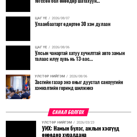
төгссөн бол өнөөдөр шатахуун...
салбар бүрдээ урсгал зардлыг 20 хувиар бууруулах,
нөхөн томилгоо хийхгүй байх, аялал, амралт, зугаалга,
ЦАГ ҮЕ
2026/08/07
хамт олны урлаг, спортын арга хэмжээг зохион
Улаанбаатарт өдөртөө 30 хэм дулаан
байгуулахгүй байх, төрийн албанд шинэ орон тоо бий
болгохгүй байх, эрчим хүчний хэрэглээг хэмнэх, хурал,
сургалтыг цахим хэлбэрт шилжүүлэх, төрийн албан
ЦАГ ҮЕ
2026/08/06
хаагчдыг зарим өдрүүдэд цахимаар ажиллуулах арга
Улсын чанартай хатуу хучилттай авто замын
хэмжээг үргэлжлүүлэхийг үүрэг болголоо.
талаас илүү хувь нь 13-аас...
Төсвийн сахилга бат сайжирч, эдийн засгийн нөхцөл
УЛСТӨР НИЙГЭМ
2026/08/06
байдал хэвийн болсон тохиолдолд эдгээр
Засгийн газар энэ оныг дуустал санхүүгийн
хязгаарлалтыг үе шаттайгаар сулруулах юм.
хэмнэлтийн горимд шилжинэ
САНАЛ БОЛГОХ
УЛСТӨР НИЙГЭМ
2026/03/23
УИХ: Намын бүлэг, ажлын хэсгүүд
өнөөдөр хуралдана