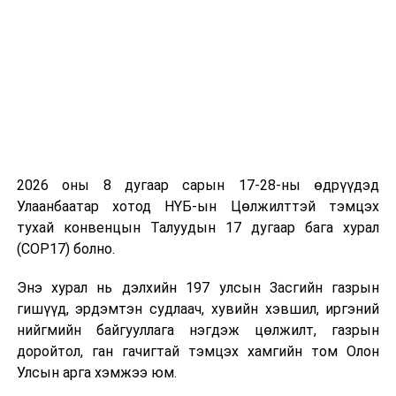
УНШСАН:
2921
ДАРААХ МЭДЭЭ
Онцгой байдлын байгууллагын 2500 гаруй алба хаагч
үүрэг гүйцэтгэж байна
ӨМНӨХ МЭДЭЭ
Мөрийтэй тоглоом тоглож байсан бүлэг этгээдийг
илрүүллээ
2026 оны 8 дугаар сарын 17-28-ны өдрүүдэд
Улаанбаатар хотод НҮБ-ын Цөлжилттэй тэмцэх
тухай конвенцын Талуудын 17 дугаар бага хурал
(COP17) болно.
Энэ хурал нь дэлхийн 197 улсын Засгийн газрын
гишүүд, эрдэмтэн судлаач, хувийн хэвшил, иргэний
нийгмийн байгууллага нэгдэж цөлжилт, газрын
доройтол, ган гачигтай тэмцэх хамгийн том Олон
Улсын арга хэмжээ юм.