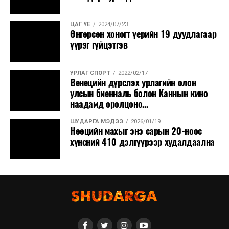
ЦАГ ҮЕ
2024/07/23
Өнгөрсөн хоногт үерийн 19 дуудлагаар
үүрэг гүйцэтгэв
УРЛАГ СПОРТ
2022/02/17
Венецийн дүрслэх урлагийн олон
улсын биенналь болон Каннын кино
наадамд оролцоно...
ШУДАРГА МЭДЭЭ
2026/01/19
Нөөцийн махыг энэ сарын 20-ноос
хүнсний 410 дэлгүүрээр худалдаална