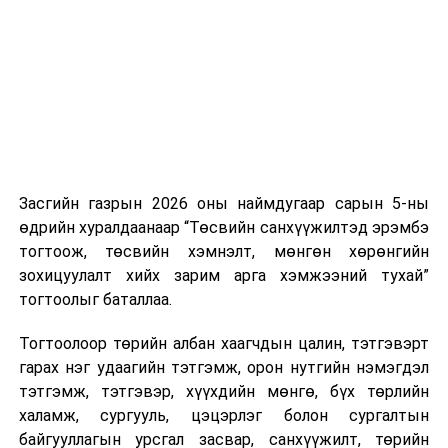
нэгжийг 375 мянга хүртэлх еврогоор торгох
боломжтой. Харин хэрэглэгч өөрөө зөвшөөрсөн,
эсвэл тухайн компанитай өмнө нь гэрээний
харилцаатай бөгөөд шинэ үйлчилгээ санал болгож
буй тохиолдолд хориг үйлчлэхгүй. Иргэд
зөвшөөрөлгүй дуудлагын талаар төрийн цахим
хуудсаар мэдээлэх боломжтой.
Засгийн газрын 2026 оны наймдугаар сарын 5-ны
Шинэ хууль Францын зах зээлд үйлчилдэг гадаадын
өдрийн хуралдаанаар “Төсвийн санхүүжилтэд эрэмбэ
дуудлагын төвүүдэд нөлөөлөхөөр байна. Тухайлбал,
тогтоож, төсвийн хэмнэлт, мөнгөн хөрөнгийн
Мароккогийн дуудлагын төвүүдийн орлогын 80 гаруй
зохицуулалт хийх зарим арга хэмжээний тухай”
хувь Францын зах зээлээс бүрддэг бөгөөд тус улсын
тогтоолыг баталлаа.
40–50 мянган ажлын байр эрсдэлд орж болзошгүйг
Мароккогийн хөдөлмөр эрхлэлтийн сайд мэдэгджээ.
Тогтоолоор төрийн албан хаагчдын цалин, тэтгэвэрт
гарах нэг удаагийн тэтгэмж, орон нутгийн нэмэгдэл
тэтгэмж, тэтгэвэр, хүүхдийн мөнгө, бүх төрлийн
халамж, сургууль, цэцэрлэг болон сургалтын
байгууллагын урсгал засвар, санхүүжилт, төрийн