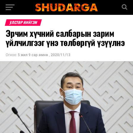
УЛСТӨР НИЙГЭМ
Эрчим хүчний салбарын зарим
үйлчилгээг үнэ төлбөргүй үзүүлнэ
Огноо:
5 жил 9 сар.өмнө
,
2020/11/13