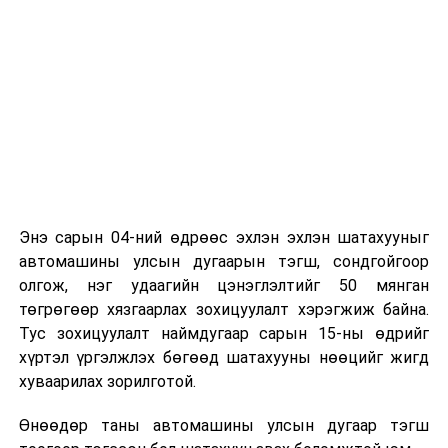
Энэ сарын 04-ний өдрөөс эхлэн эхлэн шатахууныг
автомашины улсын дугаарын тэгш, сондгойгоор
олгож, нэг удаагийн цэнэглэлтийг 50 мянган
төгрөгөөр хязгаарлах зохицуулалт хэрэгжиж байна.
Тус зохицуулалт наймдугаар сарын 15-ны өдрийг
хүртэл үргэлжлэх бөгөөд шатахууны нөөцийг жигд
хуваарилах зорилготой.
Өнөөдөр таны автомашины улсын дугаар тэгш