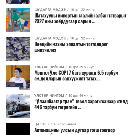
Бороо орохгүй. Салхи баруун хойноос
секундэд 4-9 метр. 25-27 хэм дулаан
ШУДАРГА МЭДЭЭ
10 цаг 22 минут
байна.
Шатахууны импортын гаалийн албан татварыг
2027 оны хоёрдугаар сарын ...
2026 оны наймдугаар сарын 07-ноос
2026 оны наймдугаар сарын 11-нийг хүртэлх
ШУДАРГА МЭДЭЭ
10 цаг 32 минут
Нөөцийн махны хяналтын тогтолцоог
цаг агаарын урьдчилсан төлөв
шинэчилнэ
Наймдугаар сарын 7-нд баруун болон төвийн
аймгуудын нутгийн хойд хэсгээр, 8-нд баруун
УЛСТӨР НИЙГЭМ
10 цаг 39 минут
Монгол Улс COP17 бага хуралд 6.5 тэрбум
аймгуудын нутгийн хойд хэсэг, төвийн
ам.долларын санхүүжилт татах...
аймгуудын нутгийн зарим газраар, 9-нд баруун
аймгуудын нутгийн зүүн, говийн аймгуудын
нутгийн хойд, зүүн аймгуудын нутгийн баруун
УЛСТӨР НИЙГЭМ
10 цаг 44 минут
“Улаанбаатар трам” төсөл хэрэгжсэнээр жилд
хэсэг, төвийн аймгуудын ихэнх нутгаар, 10-нд
446 тэрбум төгрөгийн ...
төв, зүүн, говийн аймгуудын ихэнх нутгаар
бороо, дуу цахилгаантай аадар бороо орно. Салхи
ихэнх хугацаанд секундэд 5-10 метр, 9-нд
ЦАГ ҮЕ
10 цаг 56 минут
Автомашины улсын дугаар тэгш тоогоор
Алтайн салбар уулс, Арц-Богдын өвөр