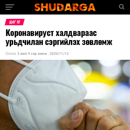
ЦАГ ҮЕ
Коронавируст халдвараас
урьдчилан сэргийлэх зөвлөмж
Огноо:
5 жил 9 сар.өмнө
,
2020/11/12