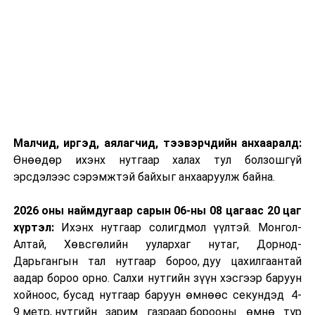
Малчид, иргэд, аялагчид, тээвэрчдийн анхааралд:
Өнөөдөр ихэнх нутгаар халах тул болзошгүй
эрсдэлээс сэрэмжтэй байхыг анхааруулж байна.
2026 оны наймдугаар сарын 06-ны 08 цагаас 20 цаг
хүртэл:
Ихэнх нутгаар солигдмол үүлтэй. Монгол-
Алтай, Хөвсгөлийн уулархаг нутаг, Дорнод-
Дарьгангын тал нутгаар бороо, дуу цахилгаантай
аадар бороо орно. Салхи нутгийн зүүн хэсгээр баруун
хойноос, бусад нутгаар баруун өмнөөс секундэд 4-
9 метр, нутгийн зарим газраар борооны өмнө түр