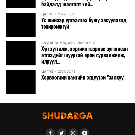
байдалд шалгалт хий...
ЦАГ ҮЕ
2022/06/29
Үс шинээр үргээлгэх буюу засуулахад
тохиромжгүй
ШУДАРГА МЭДЭЭ
2024/09/12
Хүн хутгалж, хэргийн газраас зугтаасан
этгээдийг шуурхай эрэн сурвалжилж,
илрүүл...
ЦАГ ҮЕ
2021/03/19
Хорвоогийн хамгийн эгдүүтэй "залхуу"