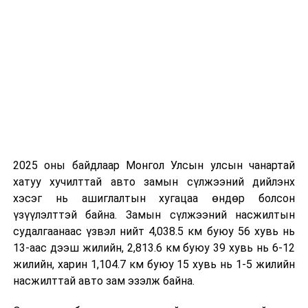
2025 оны байдлаар Монгол Улсын улсын чанартай
хатуу хучилттай авто замын сүлжээний дийлэнх
хэсэг нь ашиглалтын хугацаа өндөр болсон
үзүүлэлттэй байна. Замын сүлжээний насжилтын
судалгаанаас үзвэл нийт 4,038.5 км буюу 56 хувь нь
13-аас дээш жилийн, 2,813.6 км буюу 39 хувь нь 6-12
жилийн, харин 1,104.7 км буюу 15 хувь нь 1-5 жилийн
насжилттай авто зам эзэлж байна.