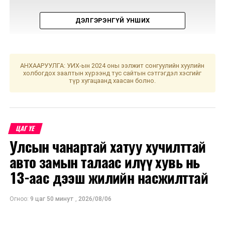
ДЭЛГЭРЭНГҮЙ УНШИХ
АНХААРУУЛГА: УИХ-ын 2024 оны ээлжит сонгуулийн хуулийн
холбогдох заалтын хүрээнд тус сайтын сэтгэгдэл хэсгийг
түр хугацаанд хаасан болно.
УНШСАН:
3046
ДАРААХ МЭДЭЭ
Өрх гэрт цэвэрлэгээ, халдваргүйжүүлэлт хэрхэн хийх
ЦАГ ҮЕ
вэ?
Улсын чанартай хатуу хучилттай
ӨМНӨХ МЭДЭЭ
авто замын талаас илүү хувь нь
Улсын хэмжээнд Гамшгаас хамгаалах бүх нийтийн
бэлэн байдал зарлалаа
13-аас дээш жилийн насжилттай
Огноо:
9 цаг 50 минут
,
2026/08/06