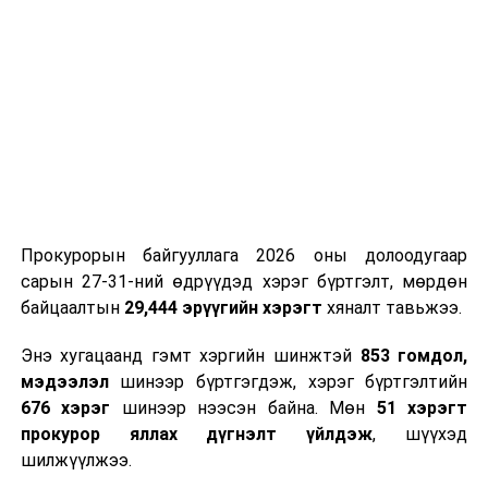
ТЭРЭЛЖ ОРЧМООР:
Багавтар үүлтэй.
Бороо орохгүй. Салхи баруун хойноос
секундэд 4-9 метр. 25-27 хэм дулаан
байна.
2026 оны наймдугаар сарын 07-ноос
2026 оны наймдугаар сарын 11-нийг хүртэлх
цаг агаарын урьдчилсан төлөв
Наймдугаар сарын 7-нд баруун болон төвийн
Прокурорын байгууллага 2026 оны долоодугаар
аймгуудын нутгийн хойд хэсгээр, 8-нд баруун
сарын 27-31-ний өдрүүдэд хэрэг бүртгэлт, мөрдөн
аймгуудын нутгийн хойд хэсэг, төвийн
байцаалтын
29,444 эрүүгийн хэрэгт
хяналт тавьжээ.
аймгуудын нутгийн зарим газраар, 9-нд баруун
аймгуудын нутгийн зүүн, говийн аймгуудын
Энэ хугацаанд гэмт хэргийн шинжтэй
853 гомдол,
нутгийн хойд, зүүн аймгуудын нутгийн баруун
мэдээлэл
шинээр бүртгэгдэж, хэрэг бүртгэлтийн
хэсэг, төвийн аймгуудын ихэнх нутгаар, 10-нд
676 хэрэг
шинээр нээсэн байна. Мөн
51 хэрэгт
төв, зүүн, говийн аймгуудын ихэнх нутгаар
прокурор яллах дүгнэлт үйлдэж
, шүүхэд
бороо, дуу цахилгаантай аадар бороо орно. Салхи
шилжүүлжээ.
ихэнх хугацаанд секундэд 5-10 метр, 9-нд