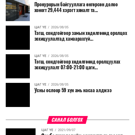
Прокурорын байгууллага өнгөрсөн долоо
хоногт 29,444 хэрэгт хяналт та...
ЦАГ ҮЕ
2026/08/05
Тэгш, сондгойгоор замын хөдөлгөөнд оролцох
зохицуулалтад хамаарахгүй...
ЦАГ ҮЕ
2026/08/05
Тэгш, сондгойгоор хөдөлгөөнд оролцуулах
зохицуулалт 07:00-21:00 цаги...
ЦАГ ҮЕ
2026/08/05
Усны ослоор 59 хүн амь насаа алджээ
САНАЛ БОЛГОХ
ЦАГ ҮЕ
2021/09/07