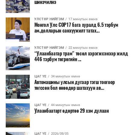
нутгаар сэрүүснэ.
шинэчилнэ
Түүнчлэн бүртгэлийн үйлчилгээ, үл хөдлөх хөрөнгийн
барьцааны бүртгэлтэй холбоотойгоор бусдад давуу
байдал бий болгох зорилгоор улсын бүртгэгчид мөнгө
УЛСТӨР НИЙГЭМ
17 минутын өмнө
Монгол Улс COP17 бага хуралд 6.5 тэрбум
шилжүүлсэн гэх хахууль өгөх хэргүүдийг шүүхэд
ам.долларын санхүүжилт татах...
шилжүүлжээ.
Бусад хэргүүдээс дурдвал, Дорноговь аймагт үнэт
УЛСТӨР НИЙГЭМ
22 минутын өмнө
“Улаанбаатар трам” төсөл хэрэгжсэнээр жилд
эдлэлийн дэлгүүрээс их хэмжээний эд зүйл
446 тэрбум төгрөгийн ...
хулгайлсан, мансууруулах болон сэтгэцэд нөлөөт
бодистой холбоотой, хууль бусаар эм худалдах, хүн
худалдаалах болон хүүхдийн эсрэг гэмт хэргүүдэд
ЦАГ ҮЕ
34 минутын өмнө
Автомашины улсын дугаар тэгш тоогоор
яллах дүгнэлт үйлдэж, холбогдох шүүхүүдэд
төгссөн бол өнөөдөр шатахуун ав...
шилжүүлсэн байна.
ЦАГ ҮЕ
44 минутын өмнө
Улаанбаатарт өдөртөө 29 хэм дулаан
ЦАГ ҮЕ
2026/08/05