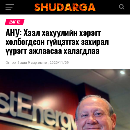
ЦАГ ҮЕ
АНУ: Хээл хахуулийн хэрэгт
холбогдсон гүйцэтгэх захирал
үүрэгт ажлаасаа халагдлаа
Огноо:
5 жил 9 сар.өмнө
,
2020/11/09