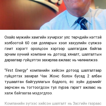
Охайо мужийн хамгийн хүчирхэг улс төрчдийн нэгтэй
холбоотой 60 сая долларын хээл хахуулийн сүлжээ
гэмт хэрэгт оролцсон хэргээр шалгагдаж байгаа
эрчим хүчний компани нь дотоод хяналт, шалгалтын
дараагаар гүйцэтгэх захирлаа ажлаас нь чөлөөлжээ.
“First Energy” компанийн хийсэн дотоод шалгалтаар
гүйцэтгэх захирал Чак Жонс болон бусад 2 албан
тушаалтан байгууллагын бодлого, ёс зүйн дүрмийг
зөрчсөн нь тогтоогдсон тул пүрэв гарагт ажлаас нь
халж байгаагаа мэдэгдлээ.
Компанийн зүгээс хийсэн шалгалт нь Засгийн газраас