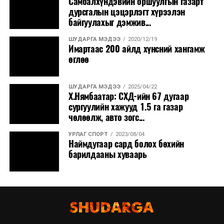
Самбалхүндэвийн оршуулгын газарт
дурсгалын цэцэрлэгт хүрээлэн
байгуулахыг дэмжив...
ШУДАРГА МЭДЭЭ
2020/12/19
Имартаас 200 айлд хүнсний хангамж
өглөө
ШУДАРГА МЭДЭЭ
2025/04/22
Х.Нямбаатар: СХД-ийн 67 дугаар
сургуулийн хажууд 1.5 га газар
чөлөөлж, авто зогс...
УРЛАГ СПОРТ
2023/08/04
Наймдугаар сард болох бөхийн
барилдааны хуваарь