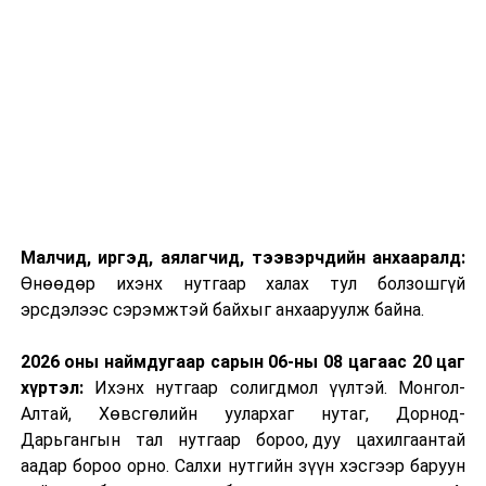
"COVID-19"-ийн цаг үеийн нөхцөл байдлын талаар
мэдээллээ
Малчид, иргэд, аялагчид, тээвэрчдийн анхааралд:
Өнөөдөр ихэнх нутгаар халах тул болзошгүй
эрсдэлээс сэрэмжтэй байхыг анхааруулж байна.
2026 оны наймдугаар сарын 06-ны 08 цагаас 20 цаг
хүртэл:
Ихэнх нутгаар солигдмол үүлтэй. Монгол-
Алтай, Хөвсгөлийн уулархаг нутаг, Дорнод-
Дарьгангын тал нутгаар бороо, дуу цахилгаантай
аадар бороо орно. Салхи нутгийн зүүн хэсгээр баруун