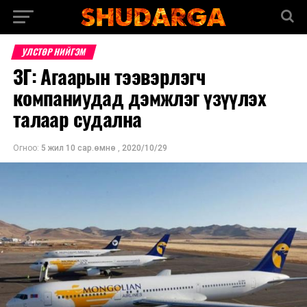
УЛСТӨР НИЙГЭМ
ЗГ: Агаарын тээвэрлэгч
компаниудад дэмжлэг үзүүлэх
талаар судална
Огноо:
5 жил 10 сар.өмнө
,
2020/10/29