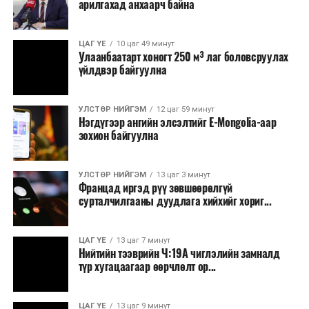
арилгахад анхаарч байна
томилолт, гадаадын зочин хүлээн авах зардал;
Зайлшгүй шаардлагагүй тоног төхөөрөмж,
ЦАГ ҮЕ
10 цаг 49 минут
тавилга, автомашин худалдан авах;
Улаанбаатарт хоногт 250 м³ лаг боловсруулах
үйлдвэр байгуулна
Батлан хамгаалах, хууль зүйн салбараас бусад
сургалт, дадлага;
УЛСТӨР НИЙГЭМ
12 цаг 59 минут
Хуулиар заавал мэдээлэхээс бусад кино,
Нэгдүгээр ангийн элсэлтийг E-Mongolia-аар
контент, хэвлэлийн зардал;
зохион байгуулна
Заавал олгохоос бусад тэтгэмж, урамшуулал.
УЛСТӨР НИЙГЭМ
13 цаг 3 минут
Санхүүгийн хэмнэлтийн горимыг 2026 оны
Францад иргэд рүү зөвшөөрөлгүй
арванхоёрдугаар сарын 31 хүртэл мөрдөнө. Харин
сурталчилгааны дуудлага хийхийг хориг...
эрүүл мэндийн салбар уг хэмнэлтийн горимд
хамрагдахгүй бөгөөд цэцэрлэг, сургуулийн хүүхдийн
ЦАГ ҮЕ
13 цаг 7 минут
эрт илрүүлэг, вакцинжуулалт, томуу, томуу төст
Нийтийн тээврийн Ч:19А чиглэлийн замналд
өвчний эсрэг арга хэмжээ зэрэг зайлшгүй
түр хугацаагаар өөрчлөлт ор...
шаардлагатай ажлууд төлөвлөгөөний дагуу
үргэлжилнэ гэж Ерөнхий сайд Н.Учрал онцоллоо.
ЦАГ ҮЕ
13 цаг 9 минут