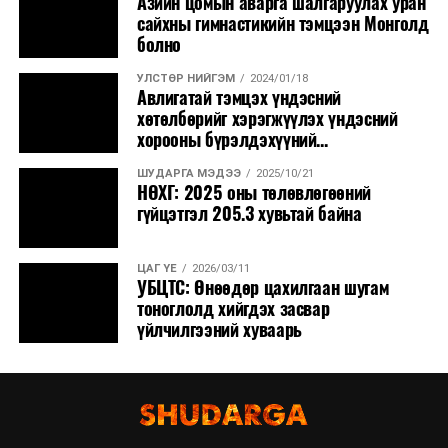
Азийн цомын аварга шалгаруулах уран
сайхны гимнастикийн тэмцээн Монголд
болно
УЛСТӨР НИЙГЭМ
2024/01/18
Авлигатай тэмцэх үндэсний
хөтөлбөрийг хэрэгжүүлэх үндэсний
хорооны бүрэлдэхүүний...
ШУДАРГА МЭДЭЭ
2025/10/21
НӨХГ: 2025 оны төлөвлөгөөний
гүйцэтгэл 205.3 хувьтай байна
ЦАГ ҮЕ
2026/03/11
УБЦТС: Өнөөдөр цахилгаан шугам
тоноглолд хийгдэх засвар
үйлчилгээний хуваарь