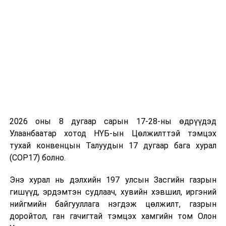
ЗГ: "Эрдэнэт үйлдвэр" эхний гурван улиралд 353
тэрбум төгрөгийн ашигтай ажиллажээ
ӨМНӨХ МЭДЭЭ
ЗГ: Өндөржүүлсэн бэлэн байдлын зэрэгт шилжүүлсэн
хугацааг он дуустал сунгав
2026 оны 8 дугаар сарын 17-28-ны өдрүүдэд
Улаанбаатар хотод НҮБ-ын Цөлжилттэй тэмцэх
тухай конвенцын Талуудын 17 дугаар бага хурал
(COP17) болно.
Энэ хурал нь дэлхийн 197 улсын Засгийн газрын
гишүүд, эрдэмтэн судлаач, хувийн хэвшил, иргэний
нийгмийн байгууллага нэгдэж цөлжилт, газрын
доройтол, ган гачигтай тэмцэх хамгийн том Олон