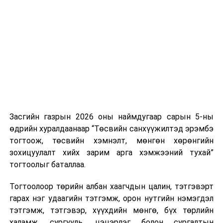
Хуулийг зөрчиж дуудлага хийсэн хувь хүнийг нэг
дуудлага тутамд 75 мянга хүртэлх евро, аж ахуйн
нэгжийг 375 мянга хүртэлх еврогоор торгох
боломжтой. Харин хэрэглэгч өөрөө зөвшөөрсөн,
эсвэл тухайн компанитай өмнө нь гэрээний
харилцаатай бөгөөд шинэ үйлчилгээ санал болгож
буй тохиолдолд хориг үйлчлэхгүй. Иргэд
зөвшөөрөлгүй дуудлагын талаар төрийн цахим
хуудсаар мэдээлэх боломжтой.
Засгийн газрын 2026 оны наймдугаар сарын 5-ны
Шинэ хууль Францын зах зээлд үйлчилдэг гадаадын
өдрийн хуралдаанаар “Төсвийн санхүүжилтэд эрэмбэ
дуудлагын төвүүдэд нөлөөлөхөөр байна. Тухайлбал,
тогтоож, төсвийн хэмнэлт, мөнгөн хөрөнгийн
Мароккогийн дуудлагын төвүүдийн орлогын 80 гаруй
зохицуулалт хийх зарим арга хэмжээний тухай”
хувь Францын зах зээлээс бүрддэг бөгөөд тус улсын
тогтоолыг баталлаа.
40–50 мянган ажлын байр эрсдэлд орж болзошгүйг
Мароккогийн хөдөлмөр эрхлэлтийн сайд мэдэгджээ.
Тогтоолоор төрийн албан хаагчдын цалин, тэтгэвэрт
гарах нэг удаагийн тэтгэмж, орон нутгийн нэмэгдэл
тэтгэмж, тэтгэвэр, хүүхдийн мөнгө, бүх төрлийн
халамж, сургууль, цэцэрлэг болон сургалтын