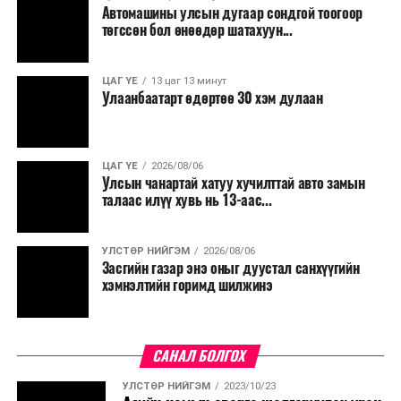
Автомашины улсын дугаар сондгой тоогоор
Мөн бүх шатны төсвийн ерөнхийлөн захирагч нарт
төгссөн бол өнөөдөр шатахуун...
салбар бүрдээ урсгал зардлыг 20 хувиар бууруулах,
нөхөн томилгоо хийхгүй байх, аялал, амралт, зугаалга,
ЦАГ ҮЕ
13 цаг 13 минут
хамт олны урлаг, спортын арга хэмжээг зохион
Улаанбаатарт өдөртөө 30 хэм дулаан
байгуулахгүй байх, төрийн албанд шинэ орон тоо бий
болгохгүй байх, эрчим хүчний хэрэглээг хэмнэх, хурал,
сургалтыг цахим хэлбэрт шилжүүлэх, төрийн албан
ЦАГ ҮЕ
2026/08/06
хаагчдыг зарим өдрүүдэд цахимаар ажиллуулах арга
Улсын чанартай хатуу хучилттай авто замын
хэмжээг үргэлжлүүлэхийг үүрэг болголоо.
талаас илүү хувь нь 13-аас...
Төсвийн сахилга бат сайжирч, эдийн засгийн нөхцөл
УЛСТӨР НИЙГЭМ
2026/08/06
байдал хэвийн болсон тохиолдолд эдгээр
Засгийн газар энэ оныг дуустал санхүүгийн
хязгаарлалтыг үе шаттайгаар сулруулах юм.
хэмнэлтийн горимд шилжинэ
САНАЛ БОЛГОХ
УЛСТӨР НИЙГЭМ
2023/10/23