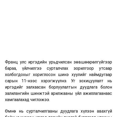
Их, дээд сургуулийн хичээл
2026 оны 9 дүгээр сарын 1-нээс цахимаар
эхэлнэ.
2026 оны 9 дүгээр сарын 14-нөөс танхимаар
үргэлжилнэ.
Оюутны дотуур байр
Франц улс иргэдийн урьдчилсан зөвшөөрөлгүйгээр
2026 оны 9 дүгээр сарын 13-наас оюутнуудыг
бараа, үйлчилгээ сурталчлах зорилгоор утсаар
дотуур байранд оруулж эхэлнэ.
холбогдохыг хориглосон шинэ хуулийг наймдугаар
Сургууль, цэцэрлэгийн үйл ажиллагааны
сарын 11-нээс хэрэгжүүлнэ. Уг зохицуулалт нь
зохицуулалт
иргэдийг залхаасан борлуулалтын дуудлага болон
залилангийн шинжтэй арилжааны үйл ажиллагаанаас
2026 оны 8 дугаар сарын 17–28-ны өдрүүдэд
хамгаалахад чиглэжээ.
нийслэлийн бүх сургууль, цэцэрлэгт ажлын
Өмнө нь сурталчилгааны дуудлага хүлээн авахгүй
байранд элсэлт, бүртгэл болон бусад аливаа