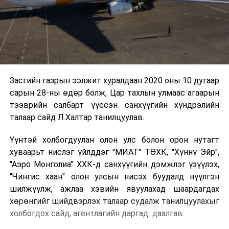
Засгийн газрын ээлжит хуралдаан 2020 оны 10 дугаар
сарын 28-ны өдөр болж, Цар тахлын улмаас агаарын
тээврийн салбарт үүссэн санхүүгийн хүндрэлийн
талаар сайд Л.Халтар танилцуулав.
Үүнтэй холбогдуулан олон улс болон орон нутагт
хуваарьт нислэг үйлддэг "МИАТ" ТӨХК, "Хүннү Эйр",
"Аэро Монголиа" ХХК-д санхүүгийн дэмжлэг үзүүлэх,
"Чингис хаан" олон улсын нисэх буудалд нүүлгэн
шилжүүлж, ажлаа хэвийн явуулахад шаардагдах
хөрөнгийг шийдвэрлэх талаар судалж танилцуулахыг
холбогдох сайд, агентлагийн даргад даалгав.