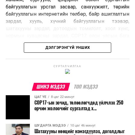
байгууллагын урсгал засвар, санхүүжилт, төрийн
байгууллагын интернетийн төлбөр, байр ашиглалтын
зардал, хууль, хүчний байгууллагын тээвэр,
шатахууны зардал, дотоодын томилолт, хоол хүнс,
нормын хувцасны зардал, COP17 олон улсын бага
хурлын зардал, Засгийн газрын өр, орон нутгийн нөөц
ДЭЛГЭРЭНГҮЙ УНШИХ
хөрөнгийн санхүүжилтийг хэвийн үргэлжлүүлэхээр
шийдвэрлэжээ.
СУРТАЛЧИЛГАА
Харин дараах зардлыг хязгаарлахаар болсон байна.
Үүнд:
ШИНЭ МЭДЭЭ
ТОП МЭДЭЭ
Олон улсын болон Засгийн газрын
ЦАГ ҮЕ
8 цаг 22 минут
шийдвэртэйгээс бусад хурал, зөвлөгөөн, ой,
COP17-ын зочид, төлөөлөгчдөд үйлчлэх 250
тэмдэглэлт өдөр, найр наадам, соёлын арга
орчим жолоочийг сургалтад х...
хэмжээ;
Урьдчилан төлөвлөсөн төрийн өндөр албан
ШУДАРГА МЭДЭЭ
10 цаг 46 минут
Шатахууны нөөцийг нэмэгдүүлэх, доголдлыг
тушаалтны томилолтоос бусад гадаад