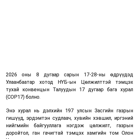
ил тод байдал, мэдээлэл солилцооны олон улсын
форум”-д 2018 оны 01 дүгээр сард манай улс албан
ёсны гишүүнээр элсэж, уг байгууллагаас өгсөн
зөвлөмжийн дагуу мэдээлэл харилцан солилцох, ил
тод байдлыг хангах, хамтран ажиллах, татвараас
зайлсхийхийн эсрэг эрх зүйн зохицуулалтыг
татварын багц хуулийн шинэчлэлийн хүрээнд
дотоодын хууль тогтоомжид тусгаж хэрэгжүүлсэн.
Түүнчлэн Европын Холбооны өмнө хүлээсэн үүргийн
2026 оны 8 дугаар сарын 17-28-ны өдрүүдэд
хүрээнд “Татварын асуудлаар захиргааны туслалцаа
Улаанбаатар хотод НҮБ-ын Цөлжилттэй тэмцэх
харилцан үзүүлэх тухай конвенц””-ыг Монгол Улсын
тухай конвенцын Талуудын 17 дугаар бага хурал
Их Хурал 2020 оны 1 дүгээр сарын 3-ны өдөр
(COP17) болно.
соёрхон баталж, тус конвенц 2020 оны 6 дугаар
сарын 1-ний өдрөөс эхлэн Монгол Улсад хүчин
Энэ хурал нь дэлхийн 197 улсын Засгийн газрын
төгөлдөр үйлчилж байна.
гишүүд, эрдэмтэн судлаач, хувийн хэвшил, иргэний
нийгмийн байгууллага нэгдэж цөлжилт, газрын
Жич: Энэхүү жагсаалт нь ФАТФ-ын Мөнгө угаах,
доройтол, ган гачигтай тэмцэх хамгийн том Олон
терроризмыг санхүүжүүлэхтэй тэмцэх