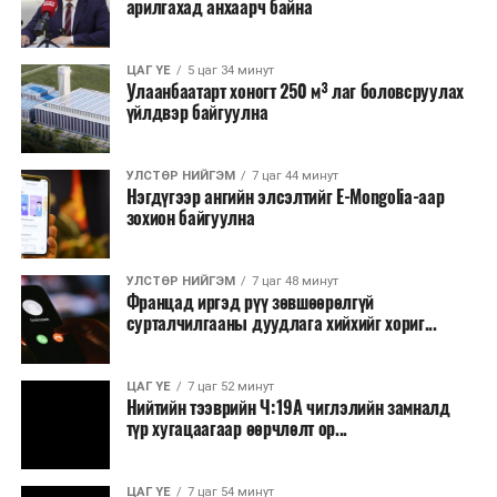
арилгахад анхаарч байна
томилолт, гадаадын зочин хүлээн авах зардал;
Зайлшгүй шаардлагагүй тоног төхөөрөмж,
ЦАГ ҮЕ
5 цаг 34 минут
тавилга, автомашин худалдан авах;
Улаанбаатарт хоногт 250 м³ лаг боловсруулах
үйлдвэр байгуулна
Батлан хамгаалах, хууль зүйн салбараас бусад
сургалт, дадлага;
УЛСТӨР НИЙГЭМ
7 цаг 44 минут
Хуулиар заавал мэдээлэхээс бусад кино,
Нэгдүгээр ангийн элсэлтийг E-Mongolia-аар
контент, хэвлэлийн зардал;
зохион байгуулна
Заавал олгохоос бусад тэтгэмж, урамшуулал.
УЛСТӨР НИЙГЭМ
7 цаг 48 минут
Санхүүгийн хэмнэлтийн горимыг 2026 оны
Францад иргэд рүү зөвшөөрөлгүй
арванхоёрдугаар сарын 31 хүртэл мөрдөнө. Харин
сурталчилгааны дуудлага хийхийг хориг...
эрүүл мэндийн салбар уг хэмнэлтийн горимд
хамрагдахгүй бөгөөд цэцэрлэг, сургуулийн хүүхдийн
ЦАГ ҮЕ
7 цаг 52 минут
эрт илрүүлэг, вакцинжуулалт, томуу, томуу төст
Нийтийн тээврийн Ч:19А чиглэлийн замналд
өвчний эсрэг арга хэмжээ зэрэг зайлшгүй
түр хугацаагаар өөрчлөлт ор...
шаардлагатай ажлууд төлөвлөгөөний дагуу
үргэлжилнэ гэж Ерөнхий сайд Н.Учрал онцоллоо.
ЦАГ ҮЕ
7 цаг 54 минут