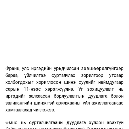
Их, дээд сургуулийн хичээл
2026 оны 9 дүгээр сарын 1-нээс цахимаар
эхэлнэ.
2026 оны 9 дүгээр сарын 14-нөөс танхимаар
үргэлжилнэ.
Оюутны дотуур байр
Франц улс иргэдийн урьдчилсан зөвшөөрөлгүйгээр
2026 оны 9 дүгээр сарын 13-наас оюутнуудыг
бараа, үйлчилгээ сурталчлах зорилгоор утсаар
дотуур байранд оруулж эхэлнэ.
холбогдохыг хориглосон шинэ хуулийг наймдугаар
Сургууль, цэцэрлэгийн үйл ажиллагааны
сарын 11-нээс хэрэгжүүлнэ. Уг зохицуулалт нь
зохицуулалт
иргэдийг залхаасан борлуулалтын дуудлага болон
залилангийн шинжтэй арилжааны үйл ажиллагаанаас
2026 оны 8 дугаар сарын 17–28-ны өдрүүдэд
хамгаалахад чиглэжээ.
нийслэлийн бүх сургууль, цэцэрлэгт ажлын
Өмнө нь сурталчилгааны дуудлага хүлээн авахгүй
байранд элсэлт, бүртгэл болон бусад аливаа