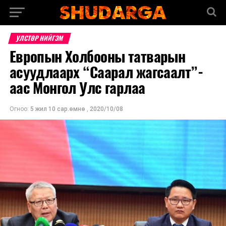
УЛСТӨР НИЙГЭМ
Европын Холбооны татварын
асуудлаарх “Саарал жагсаалт”-
аас Монгол Улс гарлаа
Огноо:
5 жил 10 сар.өмнө
,
2020/10/08