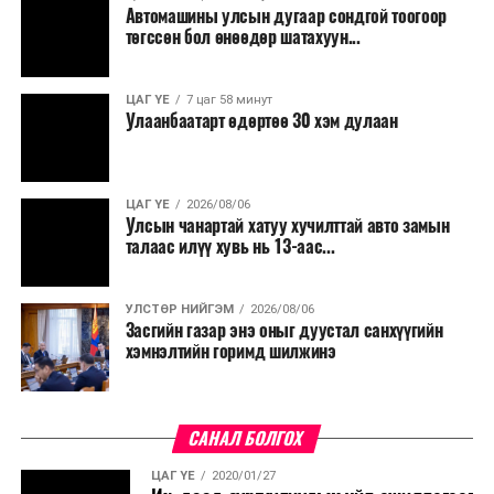
Автомашины улсын дугаар сондгой тоогоор
Мөн бүх шатны төсвийн ерөнхийлөн захирагч нарт
төгссөн бол өнөөдөр шатахуун...
салбар бүрдээ урсгал зардлыг 20 хувиар бууруулах,
нөхөн томилгоо хийхгүй байх, аялал, амралт, зугаалга,
ЦАГ ҮЕ
7 цаг 58 минут
хамт олны урлаг, спортын арга хэмжээг зохион
Улаанбаатарт өдөртөө 30 хэм дулаан
байгуулахгүй байх, төрийн албанд шинэ орон тоо бий
болгохгүй байх, эрчим хүчний хэрэглээг хэмнэх, хурал,
сургалтыг цахим хэлбэрт шилжүүлэх, төрийн албан
ЦАГ ҮЕ
2026/08/06
хаагчдыг зарим өдрүүдэд цахимаар ажиллуулах арга
Улсын чанартай хатуу хучилттай авто замын
хэмжээг үргэлжлүүлэхийг үүрэг болголоо.
талаас илүү хувь нь 13-аас...
Төсвийн сахилга бат сайжирч, эдийн засгийн нөхцөл
УЛСТӨР НИЙГЭМ
2026/08/06
байдал хэвийн болсон тохиолдолд эдгээр
Засгийн газар энэ оныг дуустал санхүүгийн
хязгаарлалтыг үе шаттайгаар сулруулах юм.
хэмнэлтийн горимд шилжинэ
САНАЛ БОЛГОХ
ЦАГ ҮЕ
2020/01/27