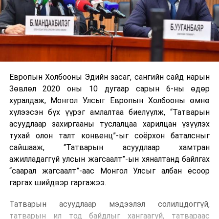
Европын Холбооны Эдийн засаг, сангийн сайд нарын
Зөвлөл 2020 оны 10 дугаар сарын 6-ны өдөр
хуралдаж, Монгол Улсыг Европын Холбооны өмнө
хүлээсэн бүх үүрэг амлалтаа биелүүлж, “Татварын
асуудлаар захиргааны туслалцаа харилцан үзүүлэх
тухай олон талт конвенц”-ыг соёрхон баталсныг
сайшааж, “Татварын асуудлаар хамтран
ажилладаггүй улсын жагсаалт”-ын хяналтанд байлгах
“саарал жагсаалт”-аас Монгол Улсыг албан ёсоор
гаргах шийдвэр гаргажээ.
Татварын асуудлаар мэдээлэл солилцдоггүй,
татварын ил тод байдлыг хангаагүй, татвараас