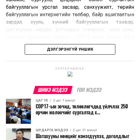
байгууллагын урсгал засвар, санхүүжилт, төрийн
байгууллагын интернетийн төлбөр, байр ашиглалтын
зардал, хууль, хүчний байгууллагын тээвэр,
шатахууны зардал, дотоодын томилолт, хоол хүнс,
нормын хувцасны зардал, COP17 олон улсын бага
хурлын зардал, Засгийн газрын өр, орон нутгийн нөөц
ДЭЛГЭРЭНГҮЙ УНШИХ
хөрөнгийн санхүүжилтийг хэвийн үргэлжлүүлэхээр
шийдвэрлэжээ.
СУРТАЛЧИЛГАА
Харин дараах зардлыг хязгаарлахаар болсон байна.
Үүнд:
ШИНЭ МЭДЭЭ
ТОП МЭДЭЭ
Олон улсын болон Засгийн газрын
ЦАГ ҮЕ
3 цаг 7 минут
шийдвэртэйгээс бусад хурал, зөвлөгөөн, ой,
COP17-ын зочид, төлөөлөгчдөд үйлчлэх 250
тэмдэглэлт өдөр, найр наадам, соёлын арга
орчим жолоочийг сургалтад х...
хэмжээ;
Урьдчилан төлөвлөсөн төрийн өндөр албан
ШУДАРГА МЭДЭЭ
5 цаг 31 минут
Шатахууны нөөцийг нэмэгдүүлэх, доголдлыг
тушаалтны томилолтоос бусад гадаад