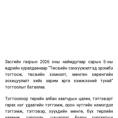
Хуулийг зөрчиж дуудлага хийсэн хувь хүнийг нэг
дуудлага тутамд 75 мянга хүртэлх евро, аж ахуйн
нэгжийг 375 мянга хүртэлх еврогоор торгох
боломжтой. Харин хэрэглэгч өөрөө зөвшөөрсөн,
эсвэл тухайн компанитай өмнө нь гэрээний
харилцаатай бөгөөд шинэ үйлчилгээ санал болгож
буй тохиолдолд хориг үйлчлэхгүй. Иргэд
зөвшөөрөлгүй дуудлагын талаар төрийн цахим
хуудсаар мэдээлэх боломжтой.
Засгийн газрын 2026 оны наймдугаар сарын 5-ны
Шинэ хууль Францын зах зээлд үйлчилдэг гадаадын
өдрийн хуралдаанаар “Төсвийн санхүүжилтэд эрэмбэ
дуудлагын төвүүдэд нөлөөлөхөөр байна. Тухайлбал,
тогтоож, төсвийн хэмнэлт, мөнгөн хөрөнгийн
Мароккогийн дуудлагын төвүүдийн орлогын 80 гаруй
зохицуулалт хийх зарим арга хэмжээний тухай”
хувь Францын зах зээлээс бүрддэг бөгөөд тус улсын
тогтоолыг баталлаа.
40–50 мянган ажлын байр эрсдэлд орж болзошгүйг
Мароккогийн хөдөлмөр эрхлэлтийн сайд мэдэгджээ.
Тогтоолоор төрийн албан хаагчдын цалин, тэтгэвэрт
гарах нэг удаагийн тэтгэмж, орон нутгийн нэмэгдэл
тэтгэмж, тэтгэвэр, хүүхдийн мөнгө, бүх төрлийн
халамж, сургууль, цэцэрлэг болон сургалтын