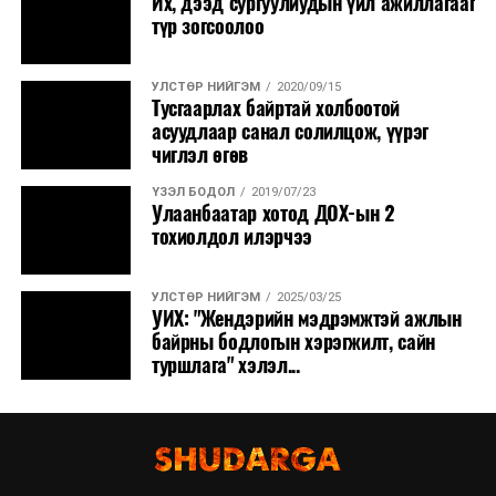
Их, дээд сургуулиудын үйл ажиллагааг
түр зогсоолоо
УЛСТӨР НИЙГЭМ
2020/09/15
Тусгаарлах байртай холбоотой
асуудлаар санал солилцож, үүрэг
чиглэл өгөв
ҮЗЭЛ БОДОЛ
2019/07/23
Улаанбаатар хотод ДОХ-ын 2
тохиолдол илэрчээ
УЛСТӨР НИЙГЭМ
2025/03/25
УИХ: "Жендэрийн мэдрэмжтэй ажлын
байрны бодлогын хэрэгжилт, сайн
туршлага" хэлэл...