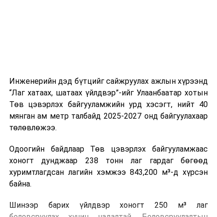
холбогдох байгууллагуудын уялдаа холбоо, аюулгүй
ажиллагааны чиглэлээр жолооч нарыг сургалт, арга
зүйгээр хангаж байна.
Мөн зам тээврийн осол, саатал болон бусад эрсдэл,
онцгой нөхцөл үүссэн үед авах арга хэмжээ, ачаалал
ихтэй нөхцөлд тайван, зөв, шуурхай шийдвэр гаргах,
Инженерийн дэд бүтцийг сайжруулах ажлын хүрээнд
өдөр тутмын ажлын бэлэн байдлыг хангах зэрэг
“Лаг хатаах, шатаах үйлдвэр”-ийг Улаанбаатар хотын
практик ур чадварыг сургалтын хөтөлбөрт тусгажээ.
Төв цэвэрлэх байгууламжийн урд хэсэгт, нийт 40
мянган ам метр талбайд 2025-2027 онд байгуулахаар
Сургалтыг танилцуулах лекц, асуулт-хариулт,
төлөвлөжээ.
жишээнд суурилсан сургалт, багаар ажиллах дасгал,
маршрут болон тээвэрлэлтийн урсгалын зураглалтай
Одоогийн байдлаар Төв цэвэрлэх байгууламжаас
танилцах, онцгой нөхцөлд ажиллах дадлага зэрэг
хоногт дунджаар 238 тонн лаг гардаг бөгөөд
онол, практик хосолсон хэлбэрээр зохион байгуулж
хуримтлагдсан лагийн хэмжээ 843,200 м³-д хүрсэн
байна.
байна.
Сургалтын үеэр COP17 олон улсын бага хурлыг
Шинээр барих үйлдвэр хоногт 250 м³ лаг
зохион байгуулах Үндэсний хорооны Ажлын алба,
боловсруулах хүчин чадалтай. Боловсруулалтын