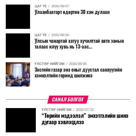
ЦАГ ҮЕ
2026/08/07
Улаанбаатарт өдөртөө 30 хэм дулаан
ЦАГ ҮЕ
2026/08/06
Улсын чанартай хатуу хучилттай авто замын
талаас илүү хувь нь 13-аас...
УЛСТӨР НИЙГЭМ
2026/08/06
Засгийн газар энэ оныг дуустал санхүүгийн
хэмнэлтийн горимд шилжинэ
САНАЛ БОЛГОХ
УЛСТӨР НИЙГЭМ
2020/07/22
“Төрийн мэдээлэл” эмхэтгэлийн шинэ
дугаар хэвлэгдлээ