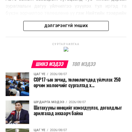
Ийнхүү лаг хатаах, шатаах технологийг лагийн
зураглалын дагуу үйлчилгээ үзүүлэх тул иргэд та
эзлэхүүнийг бууруулахын зэрэгцээ эрчим хүч
бүхэн зорчилтоо төлөвлөнө үү
гэж Нийтийн тээврийн
үйлдвэрлэх, нөөцийг дахин ашиглах чиглэлээр олон
бодлогын газраас мэдээллээ.
улсад өргөн ашиглаж байна.
ДЭЛГЭРЭНГҮЙ УНШИХ
СУРТАЛЧИЛГАА
ШИНЭ МЭДЭЭ
ТОП МЭДЭЭ
ЦАГ ҮЕ
2026/08/07
COP17-ын зочид, төлөөлөгчдөд үйлчлэх 250
орчим жолоочийг сургалтад х...
ШУДАРГА МЭДЭЭ
2026/08/07
Шатахууны нөөцийг нэмэгдүүлэх, доголдлыг
арилгахад анхаарч байна
ЦАГ ҮЕ
2026/08/07