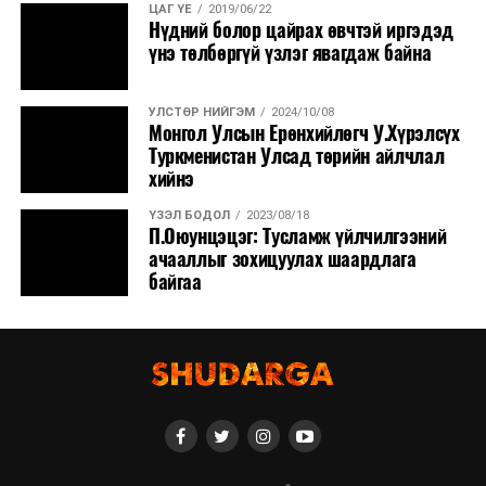
ЦАГ ҮЕ
2019/06/22
Нүдний болор цайрах өвчтэй иргэдэд
үнэ төлбөргүй үзлэг явагдаж байна
УЛСТӨР НИЙГЭМ
2024/10/08
Монгол Улсын Ерөнхийлөгч У.Хүрэлсүх
Туркменистан Улсад төрийн айлчлал
хийнэ
ҮЗЭЛ БОДОЛ
2023/08/18
П.Оюунцэцэг: Тусламж үйлчилгээний
ачааллыг зохицуулах шаардлага
байгаа