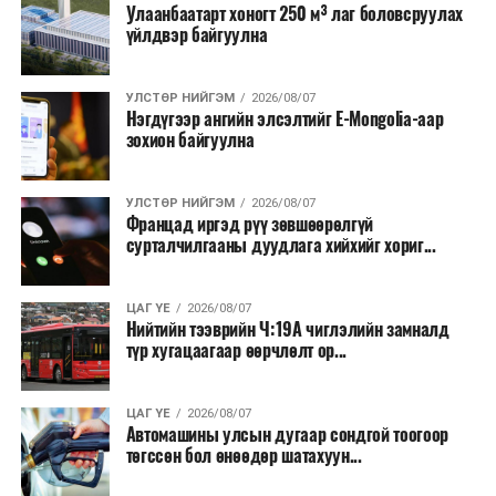
Улаанбаатарт хоногт 250 м³ лаг боловсруулах
үйлдвэр байгуулна
УЛСТӨР НИЙГЭМ
2026/08/07
Нэгдүгээр ангийн элсэлтийг E-Mongolia-аар
зохион байгуулна
УЛСТӨР НИЙГЭМ
2026/08/07
Францад иргэд рүү зөвшөөрөлгүй
сурталчилгааны дуудлага хийхийг хориг...
ЦАГ ҮЕ
2026/08/07
Нийтийн тээврийн Ч:19А чиглэлийн замналд
түр хугацаагаар өөрчлөлт ор...
ЦАГ ҮЕ
2026/08/07
Автомашины улсын дугаар сондгой тоогоор
төгссөн бол өнөөдөр шатахуун...