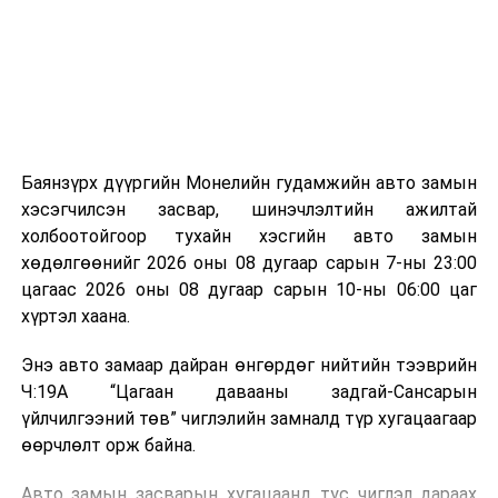
зориулалттай. Лагийг өндөр температурт шатааснаар
эзлэхүүн нь 90 хүртэл хувиар буурч, бактери, вирус
болон бусад өвчин үүсгэгч бичил биетнийг устгах
боломжтой.
Түүнчлэн шаталтын явцад үүсэх дулааныг цахилгаан
болон дулааны эрчим хүч үйлдвэрлэхэд ашиглаж
Баянзүрх дүүргийн Монелийн гудамжийн авто замын
болдог. Зарим технологийн хувьд шаталтын дараа
хэсэгчилсэн засвар, шинэчлэлтийн ажилтай
үлдэх үнснээс фосфор зэрэг ашигт эрдсийг сэргээн
холбоотойгоор тухайн хэсгийн авто замын
авах боломжтой аж.
хөдөлгөөнийг 2026 оны 08 дугаар сарын 7-ны 23:00
цагаас 2026 оны 08 дугаар сарын 10-ны 06:00 цаг
Япон, Герман, Швейцар, Нидерланд, Өмнөд Солонгос
хүртэл хаана.
зэрэг улс лаг хатаах, шатаах технологийг ашиглаж
байна. Тухайлбал, Германд лаг шатаах үйлдвэрээс
Энэ авто замаар дайран өнгөрдөг нийтийн тээврийн
гарсан үнснээс фосфор сэргээн авах технологи
Ч:19А “Цагаан давааны задгай-Сансарын
ашигладаг бол Нидерландад төвлөрсөн лаг
үйлчилгээний төв” чиглэлийн замналд түр хугацаагаар
боловсруулах үйлдвэрүүдээр дулаан, цахилгаан
өөрчлөлт орж байна.
эрчим хүч үйлдвэрлэдэг.
Авто замын засварын хугацаанд тус чиглэл дараах