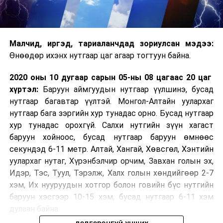
Малч­ид, иргэд, тариаланчдад зориулсан мэдээ:
Өнөөдөр ихэнх нутгаар цаг агаар тогтуун байна.
2020 оны 10 дугаар сарын 05-ны 08 цагаас 20 цаг
хүртэл:
Баруун аймгуудын нутгаар үүлшинэ, бусад
нутгаар багавтар үүлтэй. Монгол-Алтайн уулархаг
нутгаар бага зэргийн хур тунадас орно. Бусад нутгаар
хур тунадас орохгүй. Салхи нутгийн зүүн хагаст
баруун хойноос, бусад нутгаар баруун өмнөөс
секундэд 6-11 метр. Алтай, Хангай, Хөвсгөл, Хэнтийн
уулархаг нутаг, Хүрэнбэлчир орчим, Завхан голын эх,
Идэр, Тэс, Туул, Тэрэлж, Халх голын хөндийгөөр 2-7
хэм, Их нууруудын хотгор болон говийн бүс нутгийн
баруун хэсгээр 10-15 хэм, бусад нутгаар 6-11 хэм
дулаан байна.