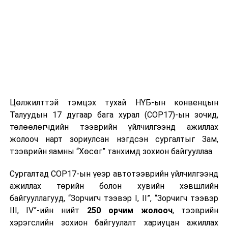
хөндийгөөр шөнөдөө 9-14 хэм хүйтэн, өдөртөө 3-8
хэм, Их нууруудын хотгор болон говийн бүс нутгийн
өмнөд хэсгээр шөнөдөө 1-6 хэм, өдөртөө 14-19 хэм
дулаан, бусад нутгаар шөнөдөө 4-9 хэм хүйтэн,
өдөртөө 7-12 хэм дулаан байна. 6-наас ихэнх нутгаар
өдөртөө бага зэрэг дулаарна.
ЦАГ УУР, ОРЧНЫ ШИНЖИЛГЭЭНИЙ ГАЗАР
Цөлжилттэй тэмцэх тухай НҮБ-ын конвенцын
УРЬДЧИЛАН МЭДЭЭЛЭХ ХЭЛТЭС
Талуудын 17 дугаар бага хурал (COP17)-ын зочид,
төлөөлөгчдийн тээврийн үйлчилгээнд ажиллах
УНШСАН:
2730
жолооч нарт зориулсан нэгдсэн сургалтыг Зам,
ДАРААХ МЭДЭЭ
тээврийн яамны “Хөсөг” танхимд зохион байгууллаа.
"Цахим орчинд хөг нэмье" онлайн фестиваль болно
Сургалтад COP17-ын үеэр автотээврийн үйлчилгээнд
ӨМНӨХ МЭДЭЭ
Хэрэглээний төлбөрөө цахимаар төлөөд урамшуулал
ажиллах төрийн болон хувийн хэвшлийн
аваарай
байгууллагууд, “Зорчигч тээвэр I, II”, “Зорчигч тээвэр
III, IV”-ийн нийт
250 орчим жолооч
, тээврийн
хэрэгслийн зохион байгуулалт хариуцан ажиллах