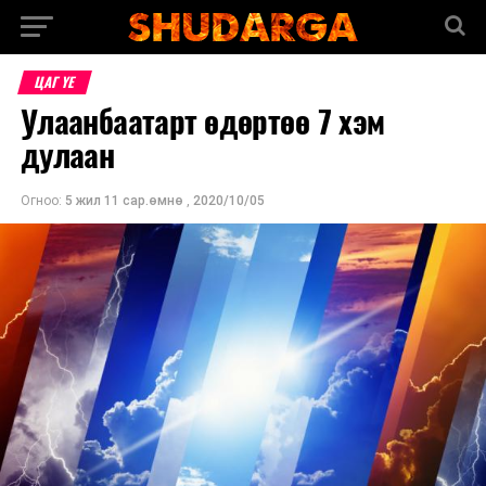
ЦАГ ҮЕ
Улаанбаатарт өдөртөө 7 хэм
дулаан
Огноо:
5 жил 11 сар.өмнө
,
2020/10/05