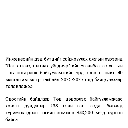
шат, маршрут, хөдөлгөөний зохион байгуулалт,
цагийн менежмент, мэдээлэл дамжуулах журам,
холбогдох байгууллагуудын уялдаа холбоо, аюулгүй
ажиллагааны чиглэлээр жолооч нарыг сургалт, арга
зүйгээр хангаж байна.
Мөн зам тээврийн осол, саатал болон бусад эрсдэл,
онцгой нөхцөл үүссэн үед авах арга хэмжээ, ачаалал
ихтэй нөхцөлд тайван, зөв, шуурхай шийдвэр гаргах,
Инженерийн дэд бүтцийг сайжруулах ажлын хүрээнд
өдөр тутмын ажлын бэлэн байдлыг хангах зэрэг
“Лаг хатаах, шатаах үйлдвэр”-ийг Улаанбаатар хотын
практик ур чадварыг сургалтын хөтөлбөрт тусгажээ.
Төв цэвэрлэх байгууламжийн урд хэсэгт, нийт 40
мянган ам метр талбайд 2025-2027 онд байгуулахаар
Сургалтыг танилцуулах лекц, асуулт-хариулт,
төлөвлөжээ.
жишээнд суурилсан сургалт, багаар ажиллах дасгал,
маршрут болон тээвэрлэлтийн урсгалын зураглалтай
Одоогийн байдлаар Төв цэвэрлэх байгууламжаас
танилцах, онцгой нөхцөлд ажиллах дадлага зэрэг
хоногт дунджаар 238 тонн лаг гардаг бөгөөд
онол, практик хосолсон хэлбэрээр зохион байгуулж
хуримтлагдсан лагийн хэмжээ 843,200 м³-д хүрсэн
байна.
байна.
Сургалтын үеэр COP17 олон улсын бага хурлыг