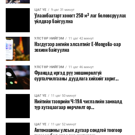
ЦАГ ҮЕ
9 цаг 31 минут
Улаанбаатарт хоногт 250 м³ лаг боловсруулах
үйлдвэр байгуулна
УЛСТӨР НИЙГЭМ
11 цаг 42 минут
Нэгдүгээр ангийн элсэлтийг E-Mongolia-аар
зохион байгуулна
УЛСТӨР НИЙГЭМ
11 цаг 46 минут
Францад иргэд рүү зөвшөөрөлгүй
сурталчилгааны дуудлага хийхийг хориг...
ЦАГ ҮЕ
11 цаг 50 минут
Нийтийн тээврийн Ч:19А чиглэлийн замналд
түр хугацаагаар өөрчлөлт ор...
ЦАГ ҮЕ
11 цаг 52 минут
Автомашины улсын дугаар сондгой тоогоор