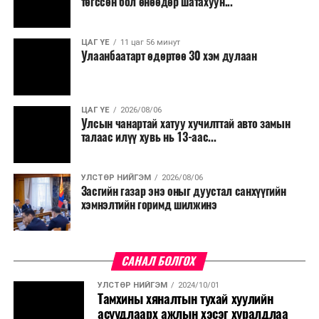
төгссөн бол өнөөдөр шатахуун...
ЦАГ ҮЕ
11 цаг 56 минут
Улаанбаатарт өдөртөө 30 хэм дулаан
ЦАГ ҮЕ
2026/08/06
Улсын чанартай хатуу хучилттай авто замын
талаас илүү хувь нь 13-аас...
УЛСТӨР НИЙГЭМ
2026/08/06
Засгийн газар энэ оныг дуустал санхүүгийн
хэмнэлтийн горимд шилжинэ
САНАЛ БОЛГОХ
УЛСТӨР НИЙГЭМ
2024/10/01
Тамхины хяналтын тухай хуулийн
асуудлаарх ажлын хэсэг хуралдлаа