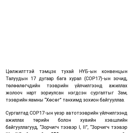
байгаа үнэн
Цөлжилттэй тэмцэх тухай НҮБ-ын конвенцын
Талуудын 17 дугаар бага хурал (COP17)-ын зочид,
төлөөлөгчдийн тээврийн үйлчилгээнд ажиллах
жолооч нарт зориулсан нэгдсэн сургалтыг Зам,
тээврийн яамны “Хөсөг” танхимд зохион байгууллаа.
Сургалтад COP17-ын үеэр автотээврийн үйлчилгээнд
ажиллах төрийн болон хувийн хэвшлийн
байгууллагууд, “Зорчигч тээвэр I, II”, “Зорчигч тээвэр