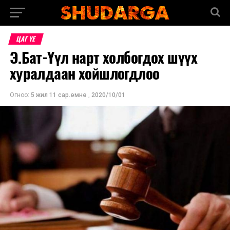
ЦАГ ҮЕ
Э.Бат-Үүл нарт холбогдох шүүх
хуралдаан хойшлогдлоо
Огноо:
5 жил 11 сар.өмнө
,
2020/10/01