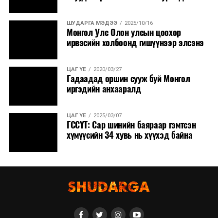
ШУДАРГА МЭДЭЭ
2025/10/16
Монгол Улс Олон улсын цоохор
ирвэсийн холбоонд гишүүнээр элсэнэ
ЦАГ ҮЕ
2020/03/27
Гадаадад оршин сууж буй Монгол
иргэдийн анхааралд
ЦАГ ҮЕ
2025/03/07
ГССҮТ: Сар шинийн баяраар гэмтсэн
хүмүүсийн 34 хувь нь хүүхэд байна