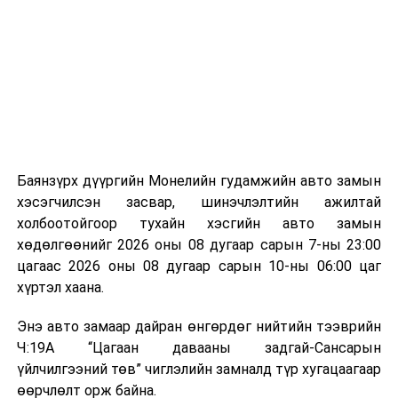
байгууламжаас гардаг лагийг байгаль орчинд аюулгүй
мэдээллээ.
аргаар боловсруулж, эзлэхүүнийг эрс бууруулах
зориулалттай. Лагийг өндөр температурт шатааснаар
эзлэхүүн нь 90 хүртэл хувиар буурч, бактери, вирус
болон бусад өвчин үүсгэгч бичил биетнийг устгах
боломжтой.
Түүнчлэн шаталтын явцад үүсэх дулааныг цахилгаан
болон дулааны эрчим хүч үйлдвэрлэхэд ашиглаж
Баянзүрх дүүргийн Монелийн гудамжийн авто замын
болдог. Зарим технологийн хувьд шаталтын дараа
хэсэгчилсэн засвар, шинэчлэлтийн ажилтай
үлдэх үнснээс фосфор зэрэг ашигт эрдсийг сэргээн
холбоотойгоор тухайн хэсгийн авто замын
авах боломжтой аж.
хөдөлгөөнийг 2026 оны 08 дугаар сарын 7-ны 23:00
цагаас 2026 оны 08 дугаар сарын 10-ны 06:00 цаг
Япон, Герман, Швейцар, Нидерланд, Өмнөд Солонгос
хүртэл хаана.
зэрэг улс лаг хатаах, шатаах технологийг ашиглаж
байна. Тухайлбал, Германд лаг шатаах үйлдвэрээс
Энэ авто замаар дайран өнгөрдөг нийтийн тээврийн
гарсан үнснээс фосфор сэргээн авах технологи
Ч:19А “Цагаан давааны задгай-Сансарын
ашигладаг бол Нидерландад төвлөрсөн лаг
үйлчилгээний төв” чиглэлийн замналд түр хугацаагаар
боловсруулах үйлдвэрүүдээр дулаан, цахилгаан
өөрчлөлт орж байна.