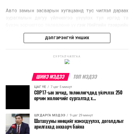
эрчим хүч үйлдвэрлэдэг.
Авто замын засварын хугацаанд тус чиглэл дараах
Ийнхүү лаг хатаах, шатаах технологийг лагийн
зураглалын дагуу үйлчилгээ үзүүлэх тул иргэд та
эзлэхүүнийг бууруулахын зэрэгцээ эрчим хүч
бүхэн зорчилтоо төлөвлөнө үү
гэж Нийтийн тээврийн
үйлдвэрлэх, нөөцийг дахин ашиглах чиглэлээр олон
бодлогын газраас мэдээллээ.
улсад өргөн ашиглаж байна.
ДЭЛГЭРЭНГҮЙ УНШИХ
СУРТАЛЧИЛГАА
ШИНЭ МЭДЭЭ
ТОП МЭДЭЭ
ЦАГ ҮЕ
7 цаг 5 минут
COP17-ын зочид, төлөөлөгчдөд үйлчлэх 250
орчим жолоочийг сургалтад х...
ШУДАРГА МЭДЭЭ
9 цаг 29 минут
Шатахууны нөөцийг нэмэгдүүлэх, доголдлыг
арилгахад анхаарч байна