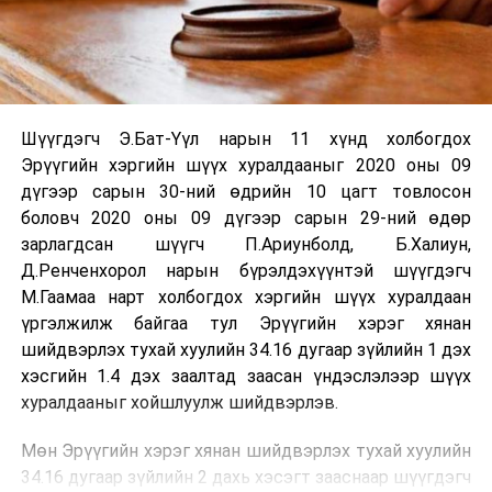
Шүүгдэгч Э.Бат-Үүл нарын 11 хүнд холбогдох
Эрүүгийн хэргийн шүүх хуралдааныг 2020 оны 09
дүгээр сарын 30-ний өдрийн 10 цагт товлосон
боловч 2020 оны 09 дүгээр сарын 29-ний өдөр
зарлагдсан шүүгч П.Ариунболд, Б.Халиун,
Д.Ренченхорол нарын бүрэлдэхүүнтэй шүүгдэгч
М.Гаамаа нарт холбогдох хэргийн шүүх хуралдаан
үргэлжилж байгаа тул Эрүүгийн хэрэг хянан
шийдвэрлэх тухай хуулийн 34.16 дугаар зүйлийн 1 дэх
хэсгийн 1.4 дэх заалтад заасан үндэслэлээр шүүх
хуралдааныг хойшлуулж шийдвэрлэв.
Мөн Эрүүгийн хэрэг хянан шийдвэрлэх тухай хуулийн
34.16 дугаар зүйлийн 2 дахь хэсэгт зааснаар шүүгдэгч