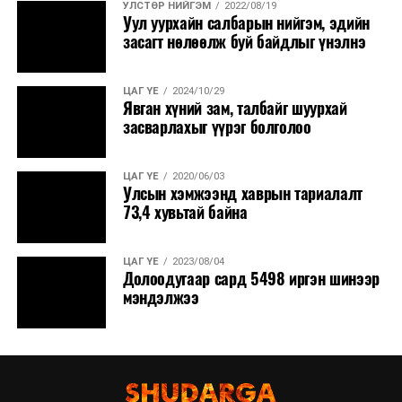
ӨМНӨХ МЭДЭЭ
УЛСТӨР НИЙГЭМ
2022/08/19
Улаанбаатарт өдөртөө 14 хэм дулаан
Уул уурхайн салбарын нийгэм, эдийн
засагт нөлөөлж буй байдлыг үнэлнэ
ЦАГ ҮЕ
2024/10/29
Явган хүний зам, талбайг шуурхай
засварлахыг үүрэг болголоо
ЦАГ ҮЕ
2020/06/03
Улсын хэмжээнд хаврын тариалалт
73,4 хувьтай байна
ЦАГ ҮЕ
2023/08/04
Долоодугаар сард 5498 иргэн шинээр
мэндэлжээ