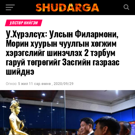
УЛСТӨР НИЙГЭМ
У.Хүрэлсүх: Улсын Филармони,
Морин хуурын чуулгын хөгжим
хэрэгслийг шинэчлэх 2 тэрбум
гаруй төгрөгийг Засгийн газраас
шийднэ
Огноо:
5 жил 11 сар.өмнө
,
2020/09/29