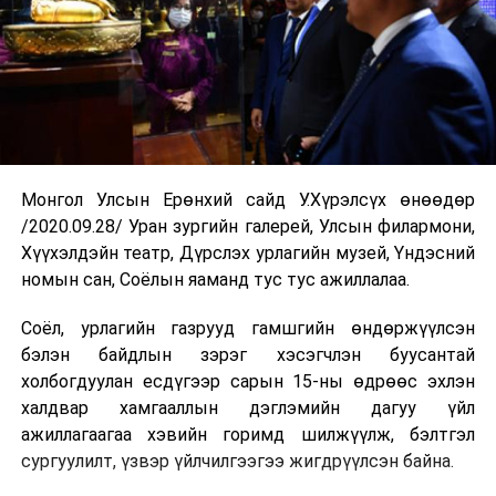
Монгол Улсын Ерөнхий сайд У.Хүрэлсүх өнөөдөр
/2020.09.28/ Уран зургийн галерей, Улсын филармони,
Хүүхэлдэйн театр, Дүрслэх урлагийн музей, Үндэсний
номын сан, Соёлын яаманд тус тус ажиллалаа.
Соёл, урлагийн газрууд гамшгийн өндөржүүлсэн
бэлэн байдлын зэрэг хэсэгчлэн буусантай
холбогдуулан есдүгээр сарын 15-ны өдрөөс эхлэн
халдвар хамгааллын дэглэмийн дагуу үйл
ажиллагаагаа хэвийн горимд шилжүүлж, бэлтгэл
сургуулилт, үзвэр үйлчилгээгээ жигдрүүлсэн байна.